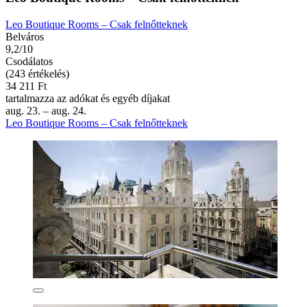
Leo Boutique Rooms – Csak felnőtteknek
Belváros
9,2/10
Csodálatos
(243 értékelés)
34 211 Ft
tartalmazza az adókat és egyéb díjakat
aug. 23. – aug. 24.
Leo Boutique Rooms – Csak felnőtteknek