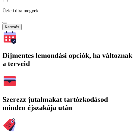
Üzleti útra megyek
Keresés
Díjmentes lemondási opciók, ha változnak
a terveid
Szerezz jutalmakat tartózkodásod
minden éjszakája után