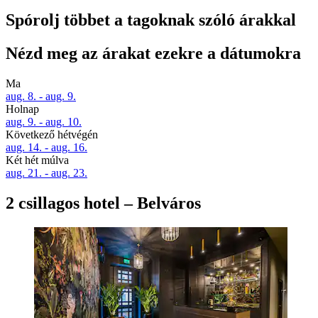
Spórolj többet a tagoknak szóló árakkal
Nézd meg az árakat ezekre a dátumokra
Ma
aug. 8. - aug. 9.
Holnap
aug. 9. - aug. 10.
Következő hétvégén
aug. 14. - aug. 16.
Két hét múlva
aug. 21. - aug. 23.
2 csillagos hotel – Belváros