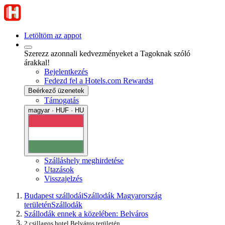
Letöltöm az appot
Szerezz azonnali kedvezményeket a Tagoknak szóló
árakkal!
Bejelentkezés
Fedezd fel a Hotels.com Rewardst
Beérkező üzenetek
Támogatás
magyar · HUF · HU
Szálláshely meghirdetése
Utazások
Visszajelzés
Budapest szállodái
Szállodák Magyarország
területén
Szállodák
Szállodák ennek a közelében: Belváros
2 csillagos hotel Belváros területén