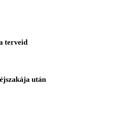
a terveid
éjszakája után