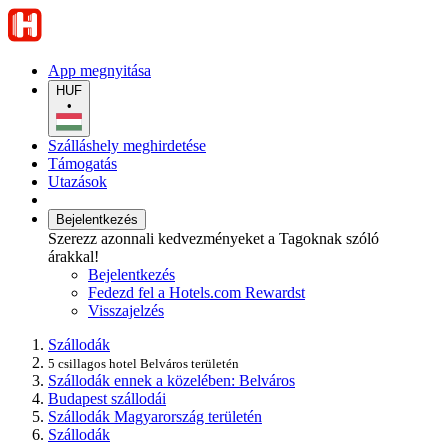
App megnyitása
HUF
•
Szálláshely meghirdetése
Támogatás
Utazások
Bejelentkezés
Szerezz azonnali kedvezményeket a Tagoknak szóló
árakkal!
Bejelentkezés
Fedezd fel a Hotels.com Rewardst
Visszajelzés
Szállodák
5 csillagos hotel Belváros területén
Szállodák ennek a közelében: Belváros
Budapest szállodái
Szállodák Magyarország területén
Szállodák