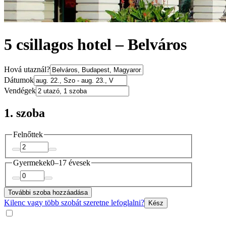
5 csillagos hotel – Belváros
Hová utaznál?
Dátumok
Vendégek
1. szoba
Felnőttek
Gyermekek
0–17 évesek
További szoba hozzáadása
Kilenc vagy több szobát szeretne lefoglalni?
Kész