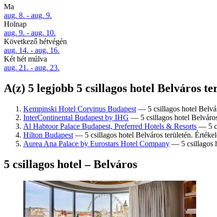
Ma
aug. 8. - aug. 9.
Holnap
aug. 9. - aug. 10.
Következő hétvégén
aug. 14. - aug. 16.
Két hét múlva
aug. 21. - aug. 23.
A(z) 5 legjobb 5 csillagos hotel Belváros te
Kempinski Hotel Corvinus Budapest
— 5 csillagos hotel Belvár
InterContinental Budapest by IHG
— 5 csillagos hotel Belváros
Al Habtoor Palace Budapest, Preferred Hotels & Resorts
— 5 cs
Hilton Budapest
— 5 csillagos hotel Belváros területén. Értéke
Aurea Ana Palace by Eurostars Hotel Company
— 5 csillagos h
5 csillagos hotel – Belváros