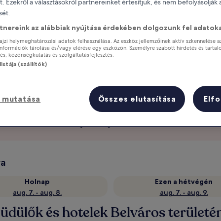
it. Ezekről a választásokról partnereinket értesítjük, és nem befolyásolják
ét.
rtnereink az alábbiak nyújtása érdekében dolgozunk fel adatoka
ajzi helymeghatározási adatok felhasználása. Az eszköz jellemzőinek aktív szkennelése a
nformációk tárolása és/vagy elérése egy eszközön. Személyre szabott hirdetés és tartal
s, közönségkutatás és szolgáltatásfejlesztés.
istája (szállítók)
 mutatása
Összes elutasítása
Elf
Szerezz jutalmakat tartózkodásod
minden éjszakája után
ra
Holnap
Ezen a hétvégén
aug. 7. - aug. 8.
aug. 7. - aug. 9.
üdülők és hotelek Belváros területé