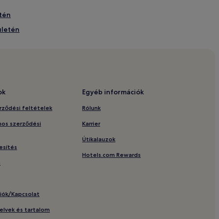
etén
ületén
todox zsinagóga közelében
zelében
tén
ületén
ok
Egyéb információk
dapest területén
rződési feltételek
Rólunk
tén
nos szerződési
Karrier
letén
Útikalauzok
rületén
esítés
Hotels.com Rewards
n
m
lváros területén
ciók/Kapcsolat
yelvek és tartalom