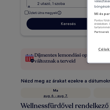
választása
2 utazó, 1 szoba
böngészés
Üzleti útra megyek
Mi és pa
Pontos földr
Keresés
érdekében. I
tartalomméré
Partnerek l
Célok
Díjmentes lemondási opciók, ha
változnak a terveid
Nézd meg az árakat ezekre a dátumok
Ma
aug. 6. - aug. 7.
Wellnessfürdővel rendelkező 