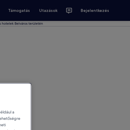
Támogatás
Utazások
Bejelentkezés
 hotelek Belváros területén
éldául a
 lehetőségre
heti