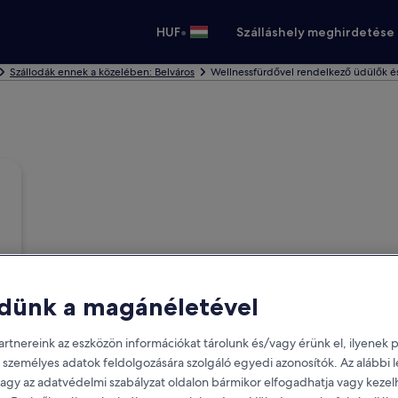
•
HUF
Szálláshely meghirdetése
Szállodák ennek a közelében: Belváros
Wellnessfürdővel rendelkező üdülők és
dünk a magánéletével
rtnereink az eszközön információkat tárolunk és/vagy érünk el, ilyenek p
 személyes adatok feldolgozására szolgáló egyedi azonosítók. Az alábbi
vagy az adatvédelmi szabályzat oldalon bármikor elfogadhatja vagy kezel