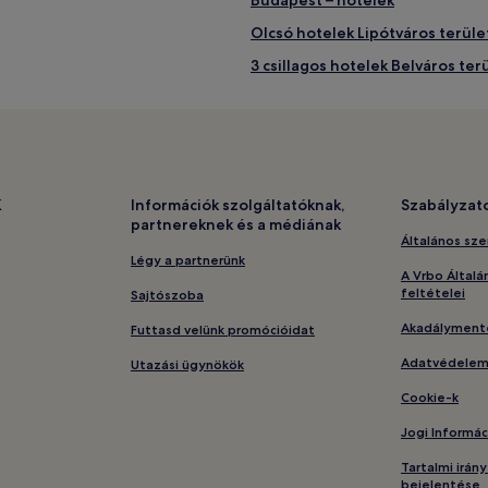
Olcsó hotelek Lipótváros terül
3 csillagos hotelek Belváros ter
Hotelek a(z) Kazinczy utcai or
 Király utca közelében
Hotelek a(z) Szabadság-híd kö
Olcsó hotelek IX. kerület terüle
Medencés hotelek Belváros ter
K
Információk szolgáltatóknak,
Szabályzat
partnereknek és a médiának
ben
Hotelek ingyenes reggelivel Bu
Általános sze
Olcsó hotelek Budapest terüle
Légy a partnerünk
A Vrbo Általá
Boutique hotelek Belváros terü
feltételei
Sajtószoba
3 csillagos hotelek Budapest te
Akadályment
Futtasd velünk promócióidat
Vendégházak Belváros területé
Adatvédele
Utazási ügynökök
Hotelek ingyenes reggelivel Be
Cookie-k
Panziók Belváros területén
Jogi Informá
Hostelek Lipótváros területén
Tartalmi irán
bejelentése