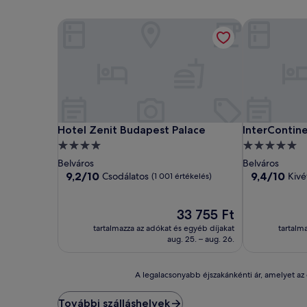
Hotel Zenit Budapest Palace
InterContine
Hotel Zenit Budapest Palace
InterContine
Hotel Zenit Budapest Palace
InterContin
4.0
5.0
csillagos
csillagos
Belváros
Belváros
szálláshely
szálláshely
9.2
9.4
9,2/10
9,4/10
Csodálatos
Kivé
(1 001 értékelés)
ennyiből:
ennyiből:
10,
10,
Csodálatos,
Az
Kivételes,
33 755 Ft
(1 001
ár
(1 006
tartalmazza az adókat és egyéb díjakat
tartalm
értékelés)
33 755 Ft
értékelés)
aug. 25. – aug. 26.
A
A legalacsonyabb éjszakánkénti ár, amelyet az e
legalacsonyabb
éjszakánkénti
További szálláshelyek