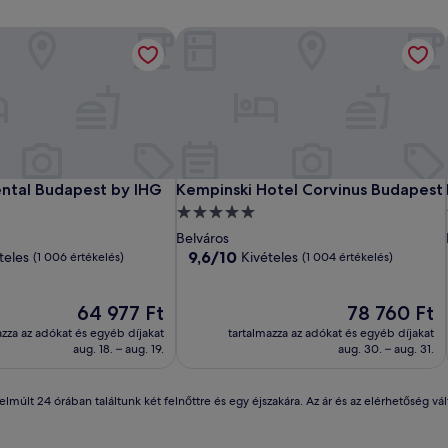
ntal Budapest by IHG
Kempinski Hotel Corvinus Budapest
ntal Budapest by IHG
Kempinski Hotel Corvinus Budapest
ental Budapest by IHG
Kempinski Hotel Corvinus Budapest
5.0
csillagos
Belváros
szálláshely
9.6
9,6/10
teles
Kivételes
(1 006 értékelés)
(1 004 értékelés)
ennyiből:
10,
Az
Kivételes,
Az
64 977 Ft
78 760 Ft
ár
(1 004
ár
azza az adókat és egyéb díjakat
tartalmazza az adókat és egyéb díjakat
64 977 Ft
értékelés)
78 760 Ft
aug. 18. – aug. 19.
aug. 30. – aug. 31.
lmúlt 24 órában találtunk két felnőttre és egy éjszakára. Az ár és az elérhetőség v