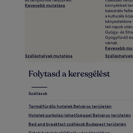
Kevesebb mutatása
környékbeli t
katedrális fel
a kulturális kö
kényeztetésre 
teli napok utá
Gyógy- és Stra
Gyógyfürdő és 
várnak.
Kevesebb mu
Szálláshelyek mutatása
Szálláshelye
Folytasd a keresgélést
Szállások
Termálfürdős hotelek Belváros területén
Hotelek parkolási lehetőséggel Belváros területén
Bed and breakfast szállások Budapest területén
Üzleti hotelek a(z) Király utca közelében