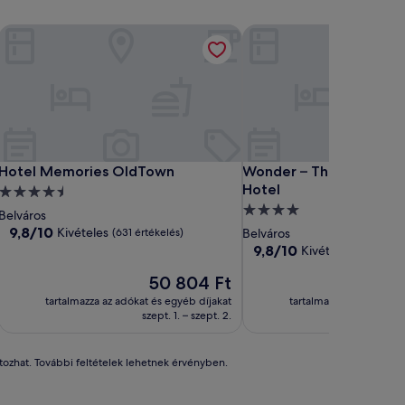
Hotel Memories OldTown
Wonder – The Luxury Bo
Hotel Memories OldTown
Wonder – The Luxury Bo
Hotel Memories OldTown
Wonder – The Luxury B
Hotel
4.5
4.0
csillagos
Belváros
csillagos
szálláshely
9.8
9,8/10
Kivételes
(631 értékelés)
Belváros
ennyiből:
szálláshely
9.8
9,8/10
Kivételes
(87 értéke
10,
ennyiből:
Kivételes,
Az
50 804 Ft
10,
(631
ár
Kivételes,
tartalmazza az adókat és egyéb díjakat
tartalmazza az adókat é
értékelés)
50 804 Ft
(87
szept. 1. – szept. 2.
au
értékelés)
áltozhat. További feltételek lehetnek érvényben.