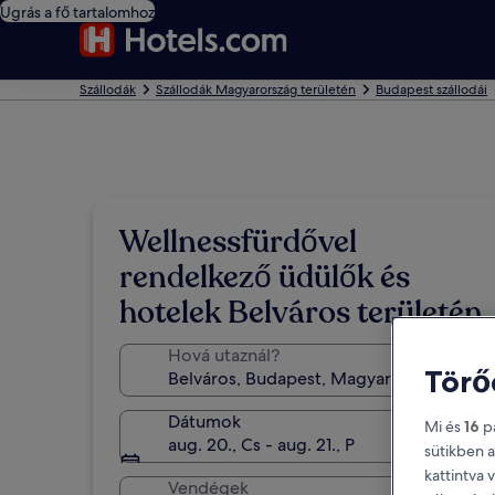
Ugrás a fő tartalomhoz
Szállodák
Szállodák Magyarország területén
Budapest szállodái
Wellnessfürdővel
rendelkező üdülők és
hotelek Belváros területén
Hová utaznál?
Törő
Dátumok
Mi és
16
pa
aug. 20., Cs - aug. 21., P
sütikben a
kattintva 
Vendégek