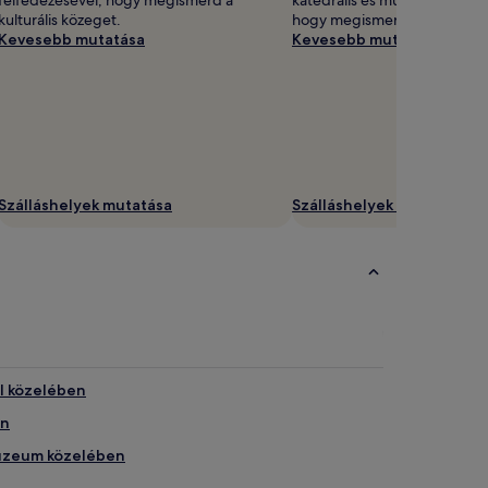
kulturális közeget.
hogy megismerd a kulturális
Kevesebb mutatása
Kevesebb mutatása
Szálláshelyek mutatása
Szálláshelyek mutatása
el közelében
én
 Múzeum közelében