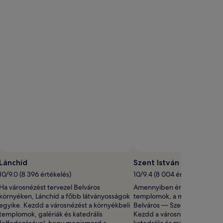
Lánchíd
Szent István Bazilika
10/9.0 (8 396 értékelés)
10/9.4 (8 004 értékelés)
Ha városnézést tervezel Belváros
Amennyiben érdekelnek a he
környéken, Lánchíd a főbb látványosságok
templomok, a megfelelő hel
egyike. Kezdd a városnézést a környékbeli
Belváros — Szent István Bazil
templomok, galériák és katedrális
Kezdd a városnézést a környé
felfedezésével, hogy megismerd a
katedrális és múzeumok felf