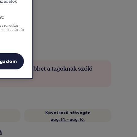
 az adatok
t:
z azonosítás
om, hirdetés- és
ogadom
Spórolj többet a tagoknak szóló
árakkal
Következő hétvégén
aug. 14. - aug. 16.
n