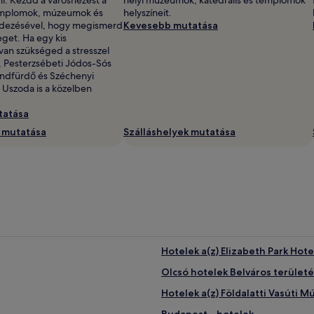
emplomok, múzeumok és
helyszíneit.
fedezésével, hogy megismerd
Kevesebb mutatása
zeget. Ha egy kis
van szükséged a stresszel
n, Pesterzsébeti Jódos-Sós
ndfürdő és Széchenyi
Uszoda is a közelben
tatása
k mutatása
Szálláshelyek mutatása
Hotelek a(z) Elizabeth Park Hot
Olcsó hotelek Belváros terület
Hotelek a(z) Földalatti Vasúti
Budapest – hotelek