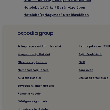
Hotelek a(z) Várkert Bazár közelében
Hotelek a(z) Nagymező utca közelében
Hotelek a(z) Budai Vár közelében
Wellnessfürdővel rendelkező üdülők és hotelek a(z)
2 csillagos hotelek Belváros területén
Hotelek parkolási lehetőséggel Budapest területén
A legnépszerűbb úti célok
Támogatás és GYI
Hotelek a(z) Deák Ferenc tér metrómegálló közelé
Magyarország Hotelei
Saját foglalások
Medencés hotelek Budapest területén
Olaszország Hotelei
GYIK
Hotelek a(z) Váci utca közelében
Németország Hotelei
Kapcsolat
Hotelek a(z) Erkel-színház közelében
Ausztria Hotelei
Szállások értékelése
Belváros-Lipótváros – hotelek
Egyesült Államok Hotelei
Hotelek a(z) Madách színház közelében
Románia Hotelei
Hotelek a(z) Vörösmarty tér közelében
Görögország Hotelei
Hotelek a(z) Orfeum Casino közelében
Horvátország Hotelei