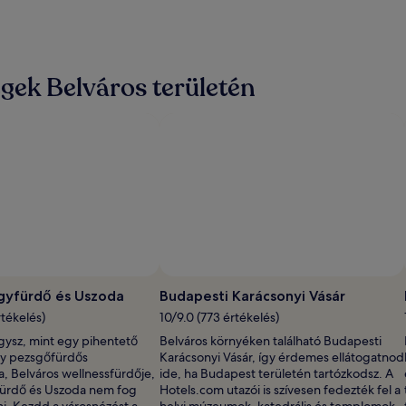
gek Belváros területén
gyfürdő és Uszoda
Budapesti Karácsonyi Vásár
rtékelés)
10/9.0 (773 értékelés)
gysz, mint egy pihentető
Belváros környéken található Budapesti
gy pezsgőfürdős
Karácsonyi Vásár, így érdemes ellátogatnod
a, Belváros wellnessfürdője,
ide, ha Budapest területén tartózkodsz. A
fürdő és Uszoda nem fog
Hotels.com utazói is szívesen fedezték fel a
ni. Kezdd a városnézést a
helyi múzeumok, katedrális és templomok