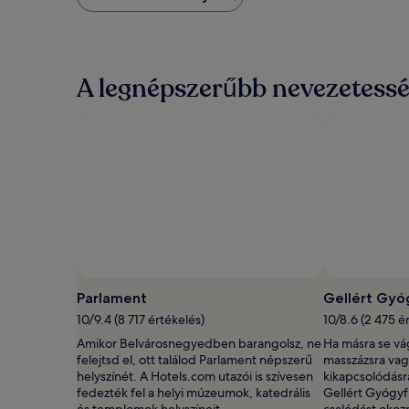
ár,
amelyet
az
elmúlt
24
A legnépszerűbb nevezetessé
órában
találtunk
két
felnőttre
és
egy
éjszakára.
Az
ár
és
az
elérhetőség
változhat.
Parlament
Gellért Gyó
További
feltételek
10/9.4 (8 717 értékelés)
10/8.6 (2 475 é
lehetnek
Amikor Belvárosnegyedben barangolsz, ne
Ha másra se vá
érvényben.
felejtsd el, ott találod Parlament népszerű
masszázsra va
helyszínét. A Hotels.com utazói is szívesen
kikapcsolódásr
fedezték fel a helyi múzeumok, katedrális
Gellért Gyógy
és templomok helyszíneit.
csalódást okoz