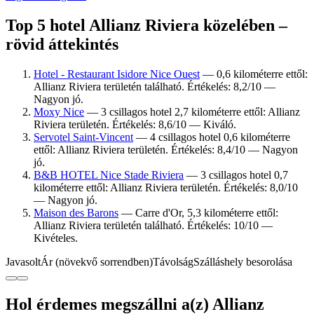
Top 5 hotel Allianz Riviera közelében –
rövid áttekintés
Hotel - Restaurant Isidore Nice Ouest
— 0,6 kilométerre ettől:
Allianz Riviera területén található. Értékelés: 8,2/10 —
Nagyon jó.
Moxy Nice
— 3 csillagos hotel 2,7 kilométerre ettől: Allianz
Riviera területén. Értékelés: 8,6/10 — Kiváló.
Servotel Saint-Vincent
— 4 csillagos hotel 0,6 kilométerre
ettől: Allianz Riviera területén. Értékelés: 8,4/10 — Nagyon
jó.
B&B HOTEL Nice Stade Riviera
— 3 csillagos hotel 0,7
kilométerre ettől: Allianz Riviera területén. Értékelés: 8,0/10
— Nagyon jó.
Maison des Barons
— Carre d'Or, 5,3 kilométerre ettől:
Allianz Riviera területén található. Értékelés: 10/10 —
Kivételes.
Javasolt
Ár (növekvő sorrendben)
Távolság
Szálláshely besorolása
Hol érdemes megszállni a(z) Allianz