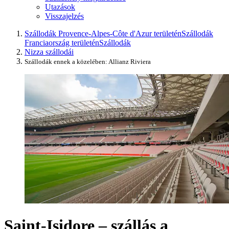
Utazások
Visszajelzés
Szállodák Provence-Alpes-Côte d'Azur területén
Szállodák
Franciaország területén
Szállodák
Nizza szállodái
Szállodák ennek a közelében: Allianz Riviera
Saint-Isidore – szállás a