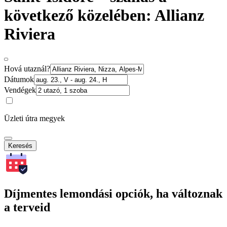
következő közelében: Allianz
Riviera
Hová utaznál?
Dátumok
Vendégek
Üzleti útra megyek
Keresés
Díjmentes lemondási opciók, ha változnak
a terveid