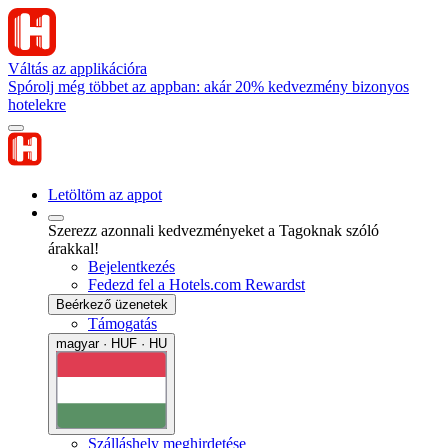
Váltás az applikációra
Spórolj még többet az appban: akár 20% kedvezmény bizonyos
hotelekre
Letöltöm az appot
Szerezz azonnali kedvezményeket a Tagoknak szóló
árakkal!
Bejelentkezés
Fedezd fel a Hotels.com Rewardst
Beérkező üzenetek
Támogatás
magyar · HUF · HU
Szálláshely meghirdetése