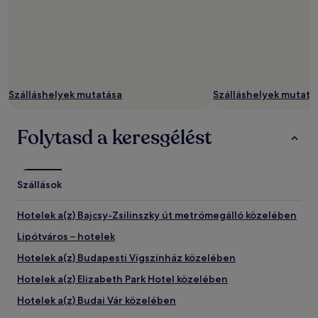
Szálláshelyek mutatása
Szálláshelyek mutatá
Folytasd a keresgélést
Szállások
Hotelek a(z) Bajcsy-Zsilinszky út metrómegálló közelében
Lipótváros – hotelek
Hotelek a(z) Budapesti Vígszínház közelében
Hotelek a(z) Elizabeth Park Hotel közelében
Hotelek a(z) Budai Vár közelében