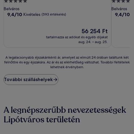
5.0
5.0
csillagos
csillagos
Belváros
Belváros
szálláshely
szálláshely
9.4
9.4
9,4/10
9,4/10
Kivételes
K
(593 értékelés)
ennyiből:
ennyiből:
10,
10,
Kivételes,
Az
Kivételes,
56 254 Ft
(593
ár
(1 006
tartalmazza az adókat és egyéb díjakat
értékelés)
56 254 Ft
értékelés)
aug. 24. – aug. 25.
A
A legalacsonyabb éjszakánkénti ár, amelyet az elmúlt 24 órában találtunk két
felnőttre és egy éjszakára. Az ár és az elérhetőség változhat. További feltételek
legalacsonyabb
lehetnek érvényben.
éjszakánkénti
ár,
amelyet
További szálláshelyek
az
elmúlt
24
órában
találtunk
A legnépszerűbb nevezetességek
két
felnőttre
Lipótváros területén
és
egy
éjszakára.