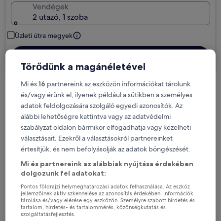
Vendégek
2 utazó, 1 szoba
Üzleti útra megyek
Keresés
Törődünk a magánéletével
Mi és
16
partnereink az eszközön információkat tárolunk
Díjmentes lemondási opciók, ha változnak
és/vagy érünk el, ilyenek például a sütikben a személyes
a terveid
adatok feldolgozására szolgáló egyedi azonosítók. Az
alábbi lehetőségre kattintva vagy az adatvédelmi
szabályzat oldalon bármikor elfogadhatja vagy kezelheti
Szerezz jutalmakat tartózkodásod minden
választásait. Ezekről a választásokról partnereinket
éjszakája után
értesítjük, és nem befolyásolják az adatok böngészését.
Mi és partnereink az alábbiak nyújtása érdekében
Spórolj többet a tagoknak szóló árakkal
dolgozunk fel adatokat:
Pontos földrajzi helymeghatározási adatok felhasználása. Az eszköz
jellemzőinek aktív szkennelése az azonosítás érdekében. Információk
tárolása és/vagy elérése egy eszközön. Személyre szabott hirdetés és
tartalom, hirdetés- és tartalommérés, közönségkutatás és
Nézd meg az árakat ezekre a dátumokra
szolgáltatásfejlesztés.