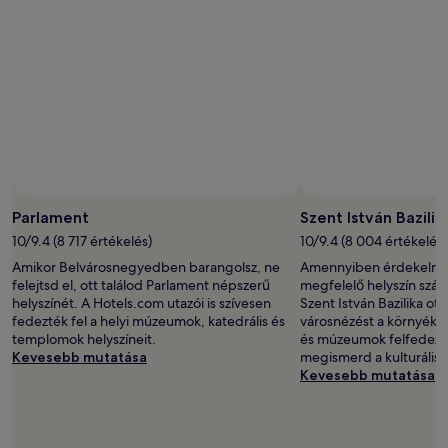
Az
ár
és
az
elérhetőség
változhat.
További
feltételek
lehetnek
érvényben.
Parlament
Szent István Bazilik
10/9.4 (8 717 értékelés)
10/9.4 (8 004 értékelés)
Amikor Belvárosnegyedben barangolsz, ne
Amennyiben érdekelnek
felejtsd el, ott találod Parlament népszerű
megfelelő helyszín szá
helyszínét. A Hotels.com utazói is szívesen
Szent István Bazilika ot
fedezték fel a helyi múzeumok, katedrális és
városnézést a környékbel
templomok helyszíneit.
és múzeumok felfedezé
Kevesebb mutatása
megismerd a kulturális 
Kevesebb mutatása