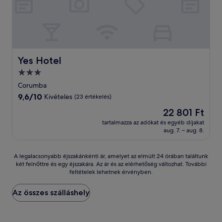
Yes Hotel
Yes Hotel
3.0
csillagos
Corumba
szálláshely
9.6
9,6/10
Kivételes
(23 értékelés)
ennyiből:
Az
22 801 Ft
10,
ár
Kivételes,
tartalmazza az adókat és egyéb díjakat
22 801 Ft
aug. 7. – aug. 8.
(23
értékelés)
A
A legalacsonyabb éjszakánkénti ár, amelyet az elmúlt 24 órában találtunk
két felnőttre és egy éjszakára. Az ár és az elérhetőség változhat. További
legalacsonyabb
feltételek lehetnek érvényben.
éjszakánkénti
ár,
amelyet
Az összes szálláshely
az
elmúlt
24