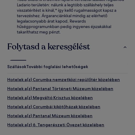
Ladario területén: nálunk a legtöbb szálláshely teljes
visszatérítést is kínál,* így kellő rugalmasságot kapsz a
tervezéshez. Árgaranciánkkal mindig az elérhető
legalacsonyabb árat kapod, Rewards
hűségprogramunkban pedig ingyenes éjszakákkal
takaríthatsz meg pénzt.
Folytasd a keresgélést
Szállások
További foglalási lehetőségek
Hotelek a(z) Corumba nemzetközi repülőtér közelében
Hotelek a(z) Pantanal Történeti Múzeum közelében
Hotelek a(z) Megváltó Krisztus közelében
Hotelek a(z) Corumbái kikötőházak közelében
Hotelek a(z) Pantanal Múzeum közelében
Hotelek a(z) 6. Tengerészeti Övezet közelében