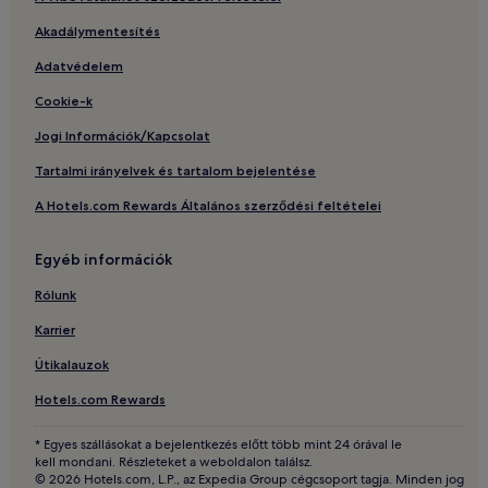
Akadálymentesítés
Adatvédelem
Cookie-k
Jogi Információk/Kapcsolat
Tartalmi irányelvek és tartalom bejelentése
A Hotels.com Rewards Általános szerződési feltételei
Egyéb információk
Rólunk
Karrier
Útikalauzok
Hotels.com Rewards
* Egyes szállásokat a bejelentkezés előtt több mint 24 órával le
kell mondani. Részleteket a weboldalon találsz.
© 2026 Hotels.com, L.P., az Expedia Group cégcsoport tagja. Minden jog