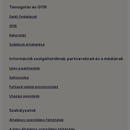
Támogatás és GYIK
Saját foglalások
GYIK
Kapcsolat
Szállások értékelése
Információk szolgáltatóknak, partnereknek és a médiának
Légy a partnerünk
Sajtószoba
Futtasd velünk promócióidat
Utazási ügynökök
Szabályzatok
Általános szerződési feltételek
A Vrbo Általános szerződési feltételei