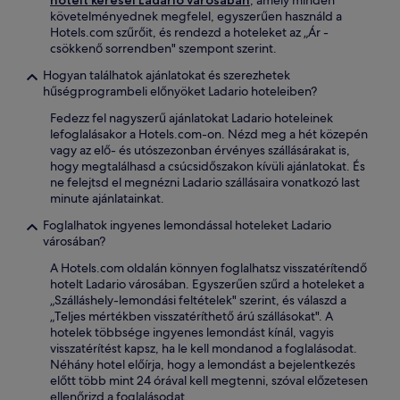
hotelt keresel Ladario városában
, amely minden
követelményednek megfelel, egyszerűen használd a
Hotels.com szűrőit, és rendezd a hoteleket az „Ár -
csökkenő sorrendben" szempont szerint.
Hogyan találhatok ajánlatokat és szerezhetek
hűségprogrambeli előnyöket Ladario hoteleiben?
Fedezz fel nagyszerű ajánlatokat Ladario hoteleinek
lefoglalásakor a Hotels.com-on. Nézd meg a hét közepén
vagy az elő- és utószezonban érvényes szállásárakat is,
hogy megtalálhasd a csúcsidőszakon kívüli ajánlatokat. És
ne felejtsd el megnézni Ladario szállásaira vonatkozó last
minute ajánlatainkat.
Foglalhatok ingyenes lemondással hoteleket Ladario
városában?
A Hotels.com oldalán könnyen foglalhatsz visszatérítendő
hotelt Ladario városában. Egyszerűen szűrd a hoteleket a
„Szálláshely-lemondási feltételek" szerint, és válaszd a
„Teljes mértékben visszatéríthető árú szállásokat". A
hotelek többsége ingyenes lemondást kínál, vagyis
visszatérítést kapsz, ha le kell mondanod a foglalásodat.
Néhány hotel előírja, hogy a lemondást a bejelentkezés
előtt több mint 24 órával kell megtenni, szóval előzetesen
ellenőrizd a foglalásodat.