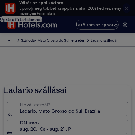
Váltás az applikációra
Spórolj még többet az appban: akár 20% kedvezmény
bizonyos hotelekre
Ugrás a fő tartalomhoz
Letöltöm az appot
Szállodák Mato Grosso do Sul területén
Ladario szállodái
Ladario szállásai
Hová utaznál?
Ladario, Mato Grosso do Sul, Brazília
Dátumok
aug. 20., Cs - aug. 21., P