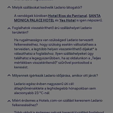
Melyik szállásokat kedvelik Ladario látogatói?
A vendégek körében
Hotel Rios do Pantanal
,
SANTA
MONICA PALACE HOTEL
és
Yes Hotel
is igen népszerű.
Foglalhatok visszatéríthető árú szálláshelyet Ladario
területén?
Ha rugalmasságra van szükséged Ladario tervezett
felkereséséhez, hogy szükség esetén változtathass a
terveiden, a legtöbb helyen visszatéríthető díjakat* is
választhatsz a foglaláshoz. Ilyen szálláshelyeket úgy
találhatsz a legegyszerűbben, ha az oldalunkon a „Teljes
mértékben visszatérítendő" szűrővel pontosítod a
keresést.
Milyennek ígérkezik Ladario időjárása, amikor ott járok?
Ladario egész évben nagyszerű úti cél:
átlaghőmérséklete a leghidegebb hónapokban sem
alacsonyabb 23 °C-nál.
Miért érdemes a Hotels.com-on szállást keresnem Ladario
felkereséséhez?
Több okból is érdemes rajtunk keresztül szállást foglalnod