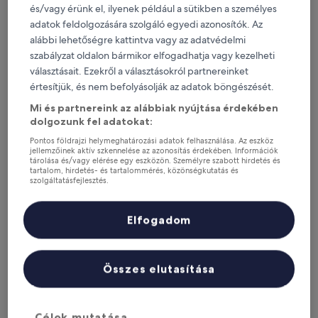
és/vagy érünk el, ilyenek például a sütikben a személyes
Ma
Holnap
adatok feldolgozására szolgáló egyedi azonosítók. Az
aug. 6. - aug. 7.
aug. 7. - aug. 8.
alábbi lehetőségre kattintva vagy az adatvédelmi
Ezen a hétvégén
Következő hétvégén
szabályzat oldalon bármikor elfogadhatja vagy kezelheti
aug. 7. - aug. 9.
aug. 14. - aug. 16.
választásait. Ezekről a választásokról partnereinket
értesítjük, és nem befolyásolják az adatok böngészését.
Hol érdemes megszállni Ladario
Mi és partnereink az alábbiak nyújtása érdekében
területén?
dolgozunk fel adatokat:
Pontos földrajzi helymeghatározási adatok felhasználása. Az eszköz
jellemzőinek aktív szkennelése az azonosítás érdekében. Információk
A szálláshelyek kiválasztása valódi utazói értékelések, valamint
tárolása és/vagy elérése egy eszközön. Személyre szabott hirdetés és
azoknak a vendégeknek a népszerűsége alapján történt, akik
tartalom, hirdetés- és tartalommérés, közönségkutatás és
a(z) Hotels.com oldalán foglaltak szállást Ladario területén. Ezek
szolgáltatásfejlesztés.
a Ladario szállodák folyamatosan magas színvonalat nyújtanak
Partnerek listája (szállítók)
kényelem, elhelyezkedés és utazói élmény tekintetében. Utolsó
frissítés:
2026. augusztus 6.
.
Elfogadom
Kevesebb mutatása
SANTA MONICA PALACE HOTEL
Összes elutasítása
Célok mutatása