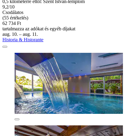
0,5 kilométerre ettől: Szent István-templom
9,2/10
Csodálatos
(55 értékelés)
62 734 Ft
tartalmazza az adókat és egyéb díjakat
aug. 10. – aug. 11.
Historia & Historante