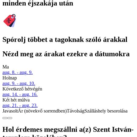
minden éjszakája után
Spórolj többet a tagoknak szóló árakkal
Nézd meg az árakat ezekre a dátumokra
Ma
aug. 8. - aug. 9.
Holnap
aug. 9. - aug. 10.
Következő hétvégén
aug. 14. - aug. 16.
Két hét múlva
aug. 21. - aug. 23.
Javasolt
Ár (növekvő sorrendben)
Távolság
Szálláshely besorolása
Hol érdemes megszállni a(z) Szent István-