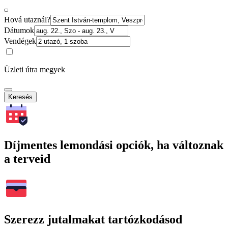
Hová utaznál?
Dátumok
Vendégek
Üzleti útra megyek
Keresés
Díjmentes lemondási opciók, ha változnak
a terveid
Szerezz jutalmakat tartózkodásod