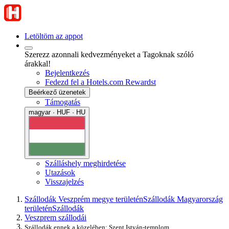
Letöltöm az appot
Szerezz azonnali kedvezményeket a Tagoknak szóló
árakkal!
Bejelentkezés
Fedezd fel a Hotels.com Rewardst
Beérkező üzenetek
Támogatás
magyar · HUF · HU
Szálláshely meghirdetése
Utazások
Visszajelzés
Szállodák Veszprém megye területén
Szállodák Magyarország
területén
Szállodák
Veszprem szállodái
Szállodák ennek a közelében: Szent István-templom