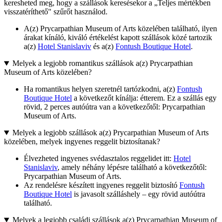
keresheted meg, hogy a szállások keresésekor a „Teljes mértékben
visszatéríthető" szűrőt használod.
A(z) Prycarpathian Museum of Arts közelében található, ilyen
árakat kínáló, kiváló értékelést kapott szállások közé tartozik
a(z)
Hotel Stanislaviv
és a(z)
Fontush Boutique Hotel
.
Melyek a legjobb romantikus szállások a(z) Prycarpathian
Museum of Arts közelében?
Ha romantikus helyen szeretnél tartózkodni, a(z)
Fontush
Boutique Hotel
a következőt kínálja: étterem. Ez a szállás egy
rövid, 2 perces autóútra van a következőtől: Prycarpathian
Museum of Arts.
Melyek a legjobb szállások a(z) Prycarpathian Museum of Arts
közelében, melyek ingyenes reggelit biztosítanak?
Élvezheted ingyenes svédasztalos reggelidet itt:
Hotel
Stanislaviv
, amely néhány lépésre található a következőtől:
Prycarpathian Museum of Arts.
Az rendelésre készített ingyenes reggelit biztosító
Fontush
Boutique Hotel
is javasolt szálláshely – egy rövid autóútra
található.
Melyek a legjobb családi szállások a(z) Prycarpathian Museum of