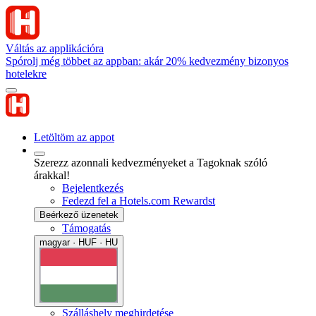
Váltás az applikációra
Spórolj még többet az appban: akár 20% kedvezmény bizonyos
hotelekre
Letöltöm az appot
Szerezz azonnali kedvezményeket a Tagoknak szóló
árakkal!
Bejelentkezés
Fedezd fel a Hotels.com Rewardst
Beérkező üzenetek
Támogatás
magyar · HUF · HU
Szálláshely meghirdetése