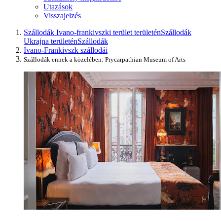
Utazások
Visszajelzés
Szállodák Ivano-frankivszki terület területén
Szállodák
Ukrajna területén
Szállodák
Ivano-Frankivszk szállodái
Szállodák ennek a közelében: Prycarpathian Museum of Arts