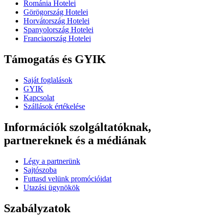
Románia Hotelei
Görögország Hotelei
Horvátország Hotelei
Spanyolország Hotelei
Franciaország Hotelei
Támogatás és GYIK
Saját foglalások
GYIK
Kapcsolat
Szállások értékelése
Információk szolgáltatóknak,
partnereknek és a médiának
Légy a partnerünk
Sajtószoba
Futtasd velünk promócióidat
Utazási ügynökök
Szabályzatok