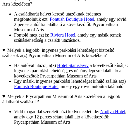
Arts közelében?
A családbarát helyet kereső utazóknak érdemes
megfontolniuk ezt:
Fontush Boutique Hotel
, amely egy rövid,
2 perces autóútra található a következőtől: Prycarpathian
Museum of Arts.
Fontold meg ezt is:
Riviera Hotel
, amely egy másik remek
szálláslehetőség a családi utazáshoz.
Melyek a legjobb, ingyenes parkolási lehetőséget biztosító
szállások a(z) Prycarpathian Museum of Arts közelében?
Ha autóval utazol, a(z)
Hotel Stanislaviv
a következőt kínálja:
ingyenes parkolási lehetőség, és néhány lépésre található a
következőtől: Prycarpathian Museum of Arts.
Egy másik, ingyenes parkolási lehetőséget kínáló szállás a(z)
Fontush Boutique Hotel
, amely egy rövid autóútra található.
Melyek a Prycarpathian Museum of Arts közelében a legjobb
állatbarát szállások?
Vidd magaddal szeretett házi kedvencedet ide:
Nadiya Hotel
,
amely egy 12 perces sétára található a következőtől:
Prycarpathian Museum of Arts.