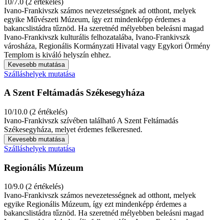
10/7.0 (2 értékelés)
Ivano-Frankivszk számos nevezetességnek ad otthont, melyek
egyike Művészeti Múzeum, így ezt mindenképp érdemes a
bakancslistádra tűznöd. Ha szeretnéd mélyebben beleásni magad
Ivano-Frankivszk kulturális felhozatalába, Ivano-Frankivszk
városháza, Regionális Kormányzati Hivatal vagy Egykori Örmény
Templom is kiváló helyszín ehhez.
Kevesebb mutatása
Szálláshelyek mutatása
A Szent Feltámadás Székesegyháza
10/10.0 (2 értékelés)
Ivano-Frankivszk szívében található A Szent Feltámadás
Székesegyháza, melyet érdemes felkeresned.
Kevesebb mutatása
Szálláshelyek mutatása
Regionális Múzeum
10/9.0 (2 értékelés)
Ivano-Frankivszk számos nevezetességnek ad otthont, melyek
egyike Regionális Múzeum, így ezt mindenképp érdemes a
bakancslistádra tűznöd. Ha szeretnéd mélyebben beleásni magad