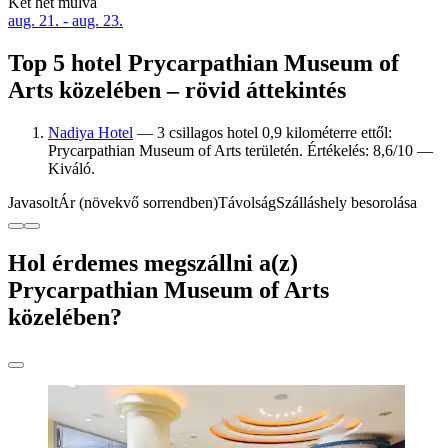
Két hét múlva
aug. 21. - aug. 23.
Top 5 hotel Prycarpathian Museum of
Arts közelében – rövid áttekintés
Nadiya Hotel
— 3 csillagos hotel 0,9 kilométerre ettől:
Prycarpathian Museum of Arts területén. Értékelés: 8,6/10 —
Kiváló.
Javasolt
Ár (növekvő sorrendben)
Távolság
Szálláshely besorolása
Hol érdemes megszállni a(z)
Prycarpathian Museum of Arts
közelében?