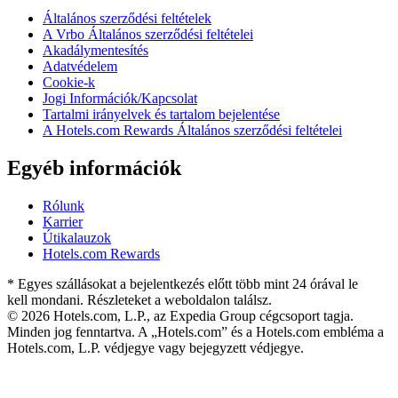
Általános szerződési feltételek
A Vrbo Általános szerződési feltételei
Akadálymentesítés
Adatvédelem
Cookie-k
Jogi Információk/Kapcsolat
Tartalmi irányelvek és tartalom bejelentése
A Hotels.com Rewards Általános szerződési feltételei
Egyéb információk
Rólunk
Karrier
Útikalauzok
Hotels.com Rewards
* Egyes szállásokat a bejelentkezés előtt több mint 24 órával le
kell mondani. Részleteket a weboldalon találsz.
© 2026 Hotels.com, L.P., az Expedia Group cégcsoport tagja.
Minden jog fenntartva. A „Hotels.com” és a Hotels.com embléma a
Hotels.com, L.P. védjegye vagy bejegyzett védjegye.