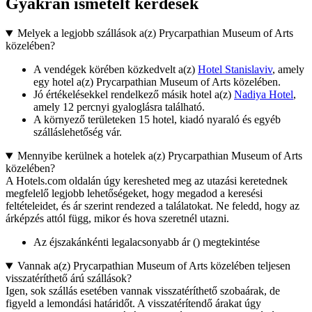
Gyakran ismételt kérdések
Melyek a legjobb szállások a(z) Prycarpathian Museum of Arts
közelében?
A vendégek körében közkedvelt a(z)
Hotel Stanislaviv
, amely
egy hotel a(z) Prycarpathian Museum of Arts közelében.
Jó értékelésekkel rendelkező másik hotel a(z)
Nadiya Hotel
,
amely 12 percnyi gyaloglásra található.
A környező területeken 15 hotel, kiadó nyaraló és egyéb
szálláslehetőség vár.
Mennyibe kerülnek a hotelek a(z) Prycarpathian Museum of Arts
közelében?
A Hotels.com oldalán úgy keresheted meg az utazási keretednek
megfelelő legjobb lehetőségeket, hogy megadod a keresési
feltételeidet, és ár szerint rendezed a találatokat. Ne feledd, hogy az
árképzés attól függ, mikor és hova szeretnél utazni.
Az éjszakánkénti legalacsonyabb ár () megtekintése
Vannak a(z) Prycarpathian Museum of Arts közelében teljesen
visszatéríthető árú szállások?
Igen, sok szállás esetében vannak visszatéríthető szobaárak, de
figyeld a lemondási határidőt. A visszatérítendő árakat úgy