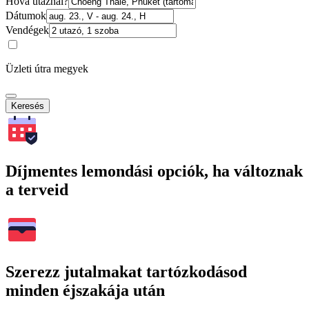
Hová utaznál?
Dátumok
Vendégek
Üzleti útra megyek
Keresés
Díjmentes lemondási opciók, ha változnak
a terveid
Szerezz jutalmakat tartózkodásod
minden éjszakája után