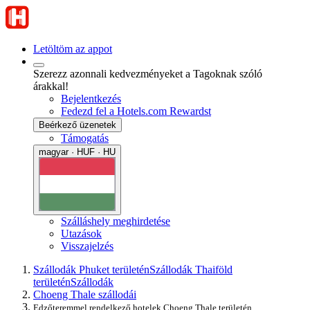
Letöltöm az appot
Szerezz azonnali kedvezményeket a Tagoknak szóló
árakkal!
Bejelentkezés
Fedezd fel a Hotels.com Rewardst
Beérkező üzenetek
Támogatás
magyar · HUF · HU
Szálláshely meghirdetése
Utazások
Visszajelzés
Szállodák Phuket területén
Szállodák Thaiföld
területén
Szállodák
Choeng Thale szállodái
Edzőteremmel rendelkező hotelek Choeng Thale területén