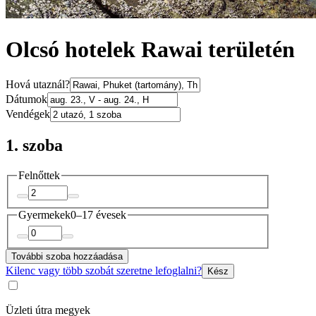
Olcsó hotelek Rawai területén
Hová utaznál?
Dátumok
Vendégek
1. szoba
Felnőttek
Gyermekek
0–17 évesek
További szoba hozzáadása
Kilenc vagy több szobát szeretne lefoglalni?
Kész
Üzleti útra megyek