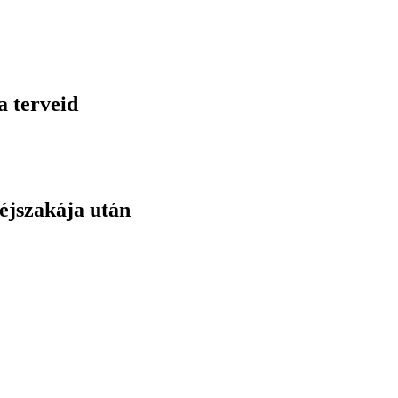
a terveid
éjszakája után