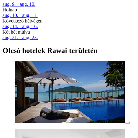
aug. 9. - aug. 10.
Holnap
aug. 10. - aug. 11.
Következő hétvégén
aug. 14. - aug. 16.
Két hét múlva
aug. 21. - aug. 23.
Olcsó hotelek Rawai területén