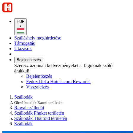
HUF
•
Szálláshely meghirdetése
Támogatás
Utazások
Bejelentkezés
Szerezz azonnali kedvezményeket a Tagoknak szóló
árakkal!
Bejelentkezés
Fedezd fel a Hotels.com Rewardst
Visszajelzés
Szállodák
Olcsó hotelek Rawai területén
Rawai szállodái
Szállodák Phuket területén
Szállodák Thaiföld területén
Szállodák