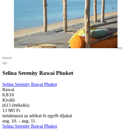
Selina Serenity Rawai Phuket
Selina Serenity Rawai Phuket
Rawai
8,8/10
Kiváló
(613 értékelés)
13 985 Ft
tartalmazza az adókat és egyéb díjakat
aug. 10. – aug. 11.
Selina Serenity Rawai Phuket