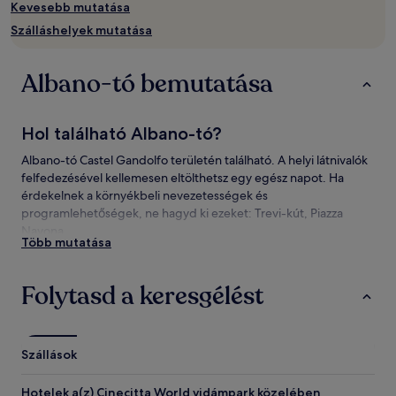
elérhetőség
Kevesebb mutatása
változhat.
Szálláshelyek mutatása
További
feltételek
lehetnek
Albano-tó bemutatása
érvényben.
Hol található Albano-tó?
Albano-tó Castel Gandolfo területén található. A helyi látnivalók
felfedezésével kellemesen eltölthetsz egy egész napot. Ha
érdekelnek a környékbeli nevezetességek és
programlehetőségek, ne hagyd ki ezeket: Trevi-kút, Piazza
Navona.
Több mutatása
Látnivalók és programlehetőségek Albano-
tó környékén
Folytasd a keresgélést
Látnivalók Albano-tó környékén
Castel Gandolfó-i pápai palota
Szállások
Nemi tó
Villa Aldobrandini
Hotelek a(z) Cinecitta World vidámpark közelében