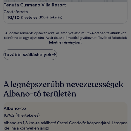
Tenuta Cusmano Villa Resort
Tenuta Cusmano Villa Resort
Grottaferrata
10.0
10/10
Kivételes
(100 értékelés)
ennyiből:
10,
Kivételes,
A
A legalacsonyabb éjszakánkénti ár, amelyet az elmúlt 24 órában találtunk két
(100
felnőttre és egy éjszakára. Az ár és az elérhetőség változhat. További feltételek
legalacsonyabb
lehetnek érvényben.
értékelés)
éjszakánkénti
ár,
amelyet
További szálláshelyek
az
elmúlt
24
órában
találtunk
A legnépszerűbb nevezetességek
két
felnőttre
Albano-tó területén
és
egy
éjszakára.
Albano-tó
Az
10/9.2 (41 értékelés)
ár
és
Albano-tó 1,8 km-re található Castel Gandolfo központjától. Látogass
az
ide, ha a környéken jársz!