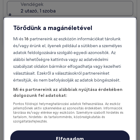
Vendégek
2 utazó, 1 szoba
Üzleti útra megyek
Törődünk a magánéletével
Keresés
Mi és
16
partnereink az eszközön információkat tárolunk
és/vagy érünk el, ilyenek például a sütikben a személyes
adatok feldolgozására szolgáló egyedi azonosítók. Az
Díjmentes lemondási opciók, ha változnak
alábbi lehetőségre kattintva vagy az adatvédelmi
szabályzat oldalon bármikor elfogadhatja vagy kezelheti
a terveid
választásait. Ezekről a választásokról partnereinket
értesítjük, és nem befolyásolják az adatok böngészését.
Szerezz jutalmakat tartózkodásod minden
éjszakája után
Mi és partnereink az alábbiak nyújtása érdekében
dolgozunk fel adatokat:
Pontos földrajzi helymeghatározási adatok felhasználása. Az eszköz
Spórolj többet a tagoknak szóló árakkal
jellemzőinek aktív szkennelése az azonosítás érdekében. Információk
tárolása és/vagy elérése egy eszközön. Személyre szabott hirdetés és
tartalom, hirdetés- és tartalommérés, közönségkutatás és
szolgáltatásfejlesztés.
Partnerek listája (szállítók)
Nézd meg az árakat ezekre a dátumokra
Elfogadom