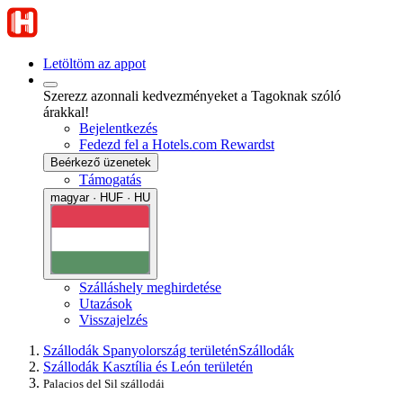
Letöltöm az appot
Szerezz azonnali kedvezményeket a Tagoknak szóló
árakkal!
Bejelentkezés
Fedezd fel a Hotels.com Rewardst
Beérkező üzenetek
Támogatás
magyar · HUF · HU
Szálláshely meghirdetése
Utazások
Visszajelzés
Szállodák Spanyolország területén
Szállodák
Szállodák Kasztília és León területén
Palacios del Sil szállodái