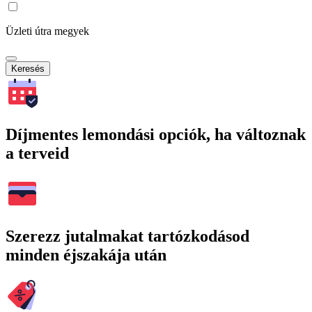
Üzleti útra megyek
Keresés
Díjmentes lemondási opciók, ha változnak
a terveid
Szerezz jutalmakat tartózkodásod
minden éjszakája után