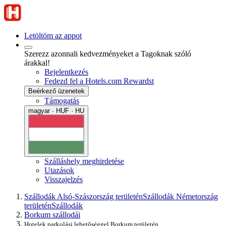
Letöltöm az appot
Szerezz azonnali kedvezményeket a Tagoknak szóló
árakkal!
Bejelentkezés
Fedezd fel a Hotels.com Rewardst
Beérkező üzenetek
Támogatás
magyar · HUF · HU
Szálláshely meghirdetése
Utazások
Visszajelzés
Szállodák Alsó-Szászország területén
Szállodák Németország
területén
Szállodák
Borkum szállodái
Hotelek parkolási lehetőséggel Borkum területén