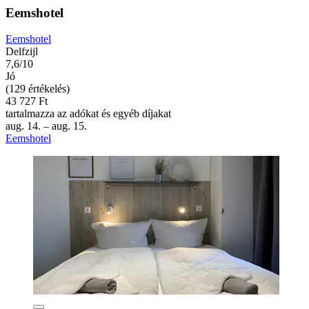
Eemshotel
Eemshotel
Delfzijl
7,6/10
Jó
(129 értékelés)
43 727 Ft
tartalmazza az adókat és egyéb díjakat
aug. 14. – aug. 15.
Eemshotel