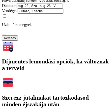
Hová utaznál?
Dátumok
Vendégek
Üzleti útra megyek
Keresés
Díjmentes lemondási opciók, ha változnak
a terveid
Szerezz jutalmakat tartózkodásod
minden éjszakája után