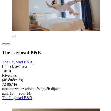
The Layhead B&B
The Layhead B&B
Lübeck óvárosa
10/10
Kivételes
(46 értékelés)
72 867 Ft
tartalmazza az adókat és egyéb díjakat
aug. 13. – aug. 14.
The Layhead B&B