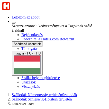
Letöltöm az appot
Szerezz azonnali kedvezményeket a Tagoknak szóló
árakkal!
Bejelentkezés
Fedezd fel a Hotels.com Rewardst
Beérkező üzenetek
Támogatás
magyar · HUF · HU
Szálláshely meghirdetése
Utazások
Visszajelzés
Szállodák Németország területén
Szállodák
Szállodák Schleswig-Holstein területén
Lübeck szállodái