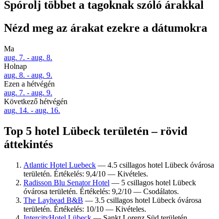
Spórolj többet a tagoknak szóló árakkal
Nézd meg az árakat ezekre a dátumokra
Ma
aug. 7. - aug. 8.
Holnap
aug. 8. - aug. 9.
Ezen a hétvégén
aug. 7. - aug. 9.
Következő hétvégén
aug. 14. - aug. 16.
Top 5 hotel Lübeck területén – rövid
áttekintés
Atlantic Hotel Luebeck
— 4.5 csillagos hotel Lübeck óvárosa
területén. Értékelés: 9,4/10 — Kivételes.
Radisson Blu Senator Hotel
— 5 csillagos hotel Lübeck
óvárosa területén. Értékelés: 9,2/10 — Csodálatos.
The Layhead B&B
— 3.5 csillagos hotel Lübeck óvárosa
területén. Értékelés: 10/10 — Kivételes.
IntercityHotel Lübeck
— Sankt Lorenz Süd területén