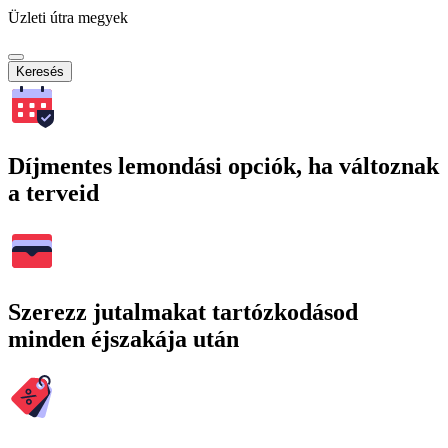
Üzleti útra megyek
Keresés
Díjmentes lemondási opciók, ha változnak
a terveid
Szerezz jutalmakat tartózkodásod
minden éjszakája után