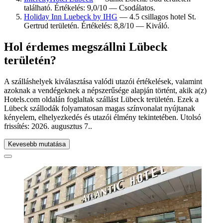
található. Értékelés: 9,0/10 — Csodálatos.
Holiday Inn Luebeck by IHG
— 4.5 csillagos hotel St.
Gertrud területén. Értékelés: 8,8/10 — Kiváló.
Hol érdemes megszállni Lübeck
területén?
A szálláshelyek kiválasztása valódi utazói értékelések, valamint
azoknak a vendégeknek a népszerűsége alapján történt, akik a(z)
Hotels.com oldalán foglaltak szállást Lübeck területén. Ezek a
Lübeck szállodák folyamatosan magas színvonalat nyújtanak
kényelem, elhelyezkedés és utazói élmény tekintetében. Utolsó
frissítés:
2026. augusztus 7.
.
Kevesebb mutatása