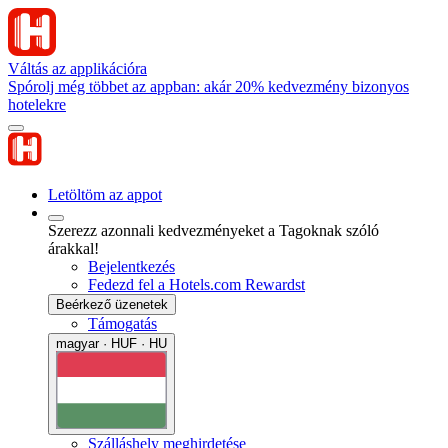
Váltás az applikációra
Spórolj még többet az appban: akár 20% kedvezmény bizonyos
hotelekre
Letöltöm az appot
Szerezz azonnali kedvezményeket a Tagoknak szóló
árakkal!
Bejelentkezés
Fedezd fel a Hotels.com Rewardst
Beérkező üzenetek
Támogatás
magyar · HUF · HU
Szálláshely meghirdetése