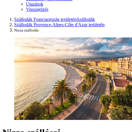
Utazások
Visszajelzés
Szállodák Franciaország területén
Szállodák
Szállodák Provence-Alpes-Côte d'Azur területén
Nizza szállodái