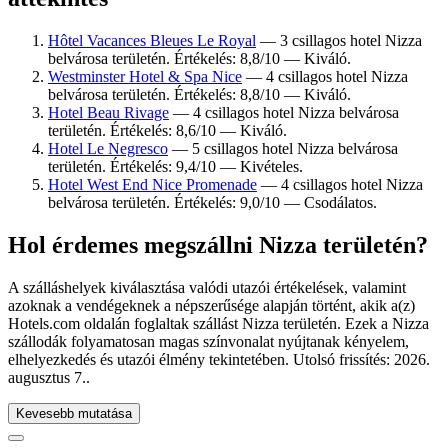
Hôtel Vacances Bleues Le Royal
— 3 csillagos hotel Nizza
belvárosa területén. Értékelés: 8,8/10 — Kiváló.
Westminster Hotel & Spa Nice
— 4 csillagos hotel Nizza
belvárosa területén. Értékelés: 8,8/10 — Kiváló.
Hotel Beau Rivage
— 4 csillagos hotel Nizza belvárosa
területén. Értékelés: 8,6/10 — Kiváló.
Hotel Le Negresco
— 5 csillagos hotel Nizza belvárosa
területén. Értékelés: 9,4/10 — Kivételes.
Hotel West End Nice Promenade
— 4 csillagos hotel Nizza
belvárosa területén. Értékelés: 9,0/10 — Csodálatos.
Hol érdemes megszállni Nizza területén?
A szálláshelyek kiválasztása valódi utazói értékelések, valamint
azoknak a vendégeknek a népszerűsége alapján történt, akik a(z)
Hotels.com oldalán foglaltak szállást Nizza területén. Ezek a Nizza
szállodák folyamatosan magas színvonalat nyújtanak kényelem,
elhelyezkedés és utazói élmény tekintetében. Utolsó frissítés:
2026.
augusztus 7.
.
Kevesebb mutatása