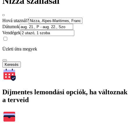
Nizza szállásai
Hová utaznál?
Dátumok
Vendégek
Üzleti útra megyek
Keresés
Díjmentes lemondási opciók, ha változnak
a terveid