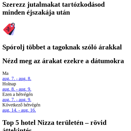
Szerezz jutalmakat tartózkodásod
minden éjszakája után
Spórolj többet a tagoknak szóló árakkal
Nézd meg az árakat ezekre a dátumokra
Ma
aug. 7. - aug. 8.
Holnap
aug. 8. - aug. 9.
Ezen a hétvégén
aug. 7. - aug. 9.
Következő hétvégén
aug. 14. - aug. 16.
Top 5 hotel Nizza területén – rövid
áttekintés