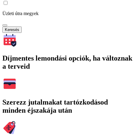
Üzleti útra megyek
Keresés
Díjmentes lemondási opciók, ha változnak
a terveid
Szerezz jutalmakat tartózkodásod
minden éjszakája után