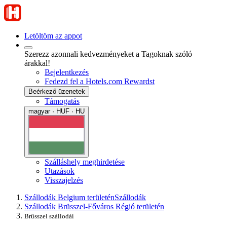
Letöltöm az appot
Szerezz azonnali kedvezményeket a Tagoknak szóló
árakkal!
Bejelentkezés
Fedezd fel a Hotels.com Rewardst
Beérkező üzenetek
Támogatás
magyar · HUF · HU
Szálláshely meghirdetése
Utazások
Visszajelzés
Szállodák Belgium területén
Szállodák
Szállodák Brüsszel-Főváros Régió területén
Brüsszel szállodái