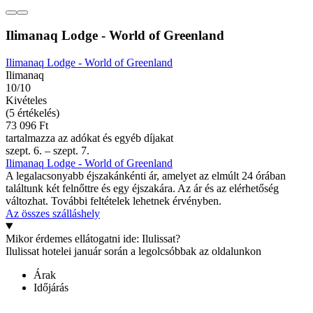
Ilimanaq Lodge - World of Greenland
Ilimanaq Lodge - World of Greenland
Ilimanaq
10/10
Kivételes
(5 értékelés)
73 096 Ft
tartalmazza az adókat és egyéb díjakat
szept. 6. – szept. 7.
Ilimanaq Lodge - World of Greenland
A legalacsonyabb éjszakánkénti ár, amelyet az elmúlt 24 órában
találtunk két felnőttre és egy éjszakára. Az ár és az elérhetőség
változhat. További feltételek lehetnek érvényben.
Az összes szálláshely
Mikor érdemes ellátogatni ide: Ilulissat?
Ilulissat hotelei január során a legolcsóbbak az oldalunkon
Árak
Időjárás