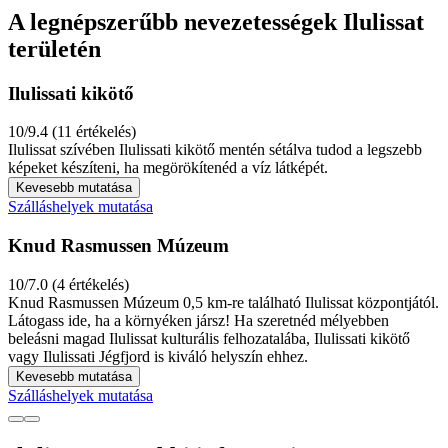
A legnépszerűbb nevezetességek Ilulissat
területén
Ilulissati kikötő
10/9.4 (11 értékelés)
Ilulissat szívében Ilulissati kikötő mentén sétálva tudod a legszebb
képeket készíteni, ha megörökítenéd a víz látképét.
Kevesebb mutatása
Szálláshelyek mutatása
Knud Rasmussen Múzeum
10/7.0 (4 értékelés)
Knud Rasmussen Múzeum 0,5 km-re található Ilulissat központjától.
Látogass ide, ha a környéken jársz! Ha szeretnéd mélyebben
beleásni magad Ilulissat kulturális felhozatalába, Ilulissati kikötő
vagy Ilulissati Jégfjord is kiváló helyszín ehhez.
Kevesebb mutatása
Szálláshelyek mutatása