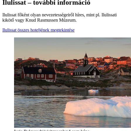
Ilulissat – további információ
Ilulissat főként olyan nevezetességeiről híres, mint pl. Ilulissati
kikötő vagy Knud Rasmussen Múzeum.
Ilulissat összes hoteljének megtekintése