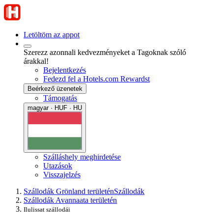
Letöltöm az appot
Szerezz azonnali kedvezményeket a Tagoknak szóló
árakkal!
Bejelentkezés
Fedezd fel a Hotels.com Rewardst
Beérkező üzenetek
Támogatás
magyar · HUF · HU
Szálláshely meghirdetése
Utazások
Visszajelzés
Szállodák Grönland területén
Szállodák
Szállodák Avannaata területén
Ilulissat szállodái