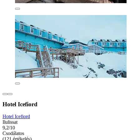
Hotel Icefiord
Hotel Icefiord
Ilulissat
9,2/10
Csodálatos
(121 értékelés)