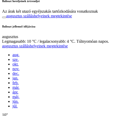
Ilulissat hoteljeinek ártrendjei
Az árak két utazó egyéjszakás tartózkodására vonatkoznak
augusztus szálláshelyeinek megtekintése
Ilulissat jellemző időjárása
augusztus
Legmagasabb: 10 °C / legalacsonyabb: 4 °C. Túlnyomóan napos.
augusztus szálláshelyeinek megtekintése
aug.
sze.
okt.
nov.
dec.
jan.
feb.
már.
ápr.
máj.
jún.
júl.
10°