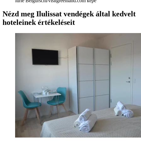
Iurie Belgurschi/visitgreenland.com képe
Nézd meg Ilulissat vendégek által kedvelt
hoteleinek értékeléseit