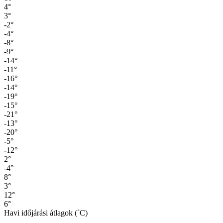
4°
3°
-2°
-4°
-8°
-9°
-14°
-11°
-16°
-14°
-19°
-15°
-21°
-13°
-20°
-5°
-12°
2°
-4°
8°
3°
12°
6°
Havi időjárási átlagok (˚C)