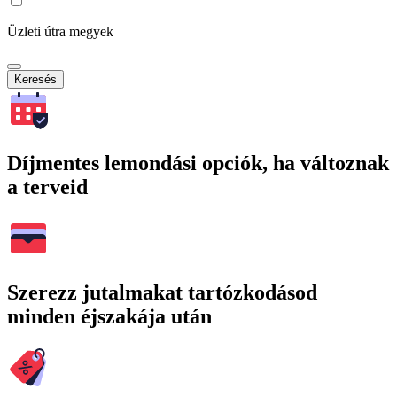
Üzleti útra megyek
Keresés
Díjmentes lemondási opciók, ha változnak
a terveid
Szerezz jutalmakat tartózkodásod
minden éjszakája után