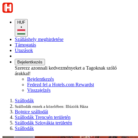
HUF
•
Szálláshely meghirdetése
Támogatás
Utazások
Bejelentkezés
Szerezz azonnali kedvezményeket a Tagoknak szóló
árakkal!
Bejelentkezés
Fedezd fel a Hotels.com Rewardst
Visszajelzés
Szállodák
Szállodák ennek a közelében: Illúziók Háza
Bojnice szállodái
Szállodák Trencsén területén
Szállodák Szlovákia területén
Szállodák