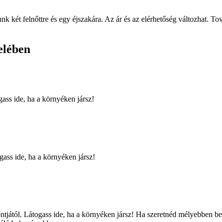
nk két felnőttre és egy éjszakára. Az ár és az elérhetőség változhat. To
elében
ass ide, ha a környéken jársz!
ass ide, ha a környéken jársz!
ától. Látogass ide, ha a környéken jársz! Ha szeretnéd mélyebben bele