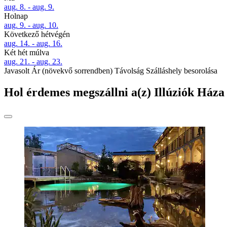
aug. 8. - aug. 9.
Holnap
aug. 9. - aug. 10.
Következő hétvégén
aug. 14. - aug. 16.
Két hét múlva
aug. 21. - aug. 23.
Javasolt
Ár (növekvő sorrendben)
Távolság
Szálláshely besorolása
Hol érdemes megszállni a(z) Illúziók Háza