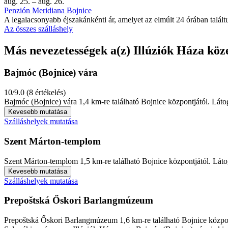
aug. 25. – aug. 26.
Penzión Meridiana Bojnice
A legalacsonyabb éjszakánkénti ár, amelyet az elmúlt 24 órában találtu
Az összes szálláshely
Más nevezetességek a(z) Illúziók Háza köz
Bajmóc (Bojnice) vára
10/9.0 (8 értékelés)
Bajmóc (Bojnice) vára 1,4 km-re található Bojnice központjától. Látog
Kevesebb mutatása
Szálláshelyek mutatása
Szent Márton-templom
Szent Márton-templom 1,5 km-re található Bojnice központjától. Látog
Kevesebb mutatása
Szálláshelyek mutatása
Prepoštská Őskori Barlangmúzeum
Prepoštská Őskori Barlangmúzeum 1,6 km-re található Bojnice központj