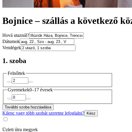
Bojnice – szállás a következő kö
Hová utaznál?
Dátumok
Vendégek
1. szoba
Felnőttek
Gyermekek
0–17 évesek
További szoba hozzáadása
Kilenc vagy több szobát szeretne lefoglalni?
Kész
Üzleti útra megyek