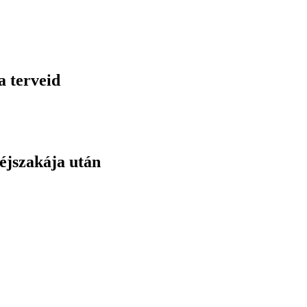
a terveid
éjszakája után