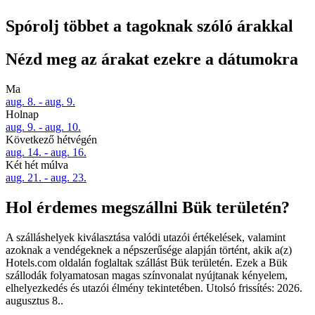
Spórolj többet a tagoknak szóló árakkal
Nézd meg az árakat ezekre a dátumokra
Ma
aug. 8. - aug. 9.
Holnap
aug. 9. - aug. 10.
Következő hétvégén
aug. 14. - aug. 16.
Két hét múlva
aug. 21. - aug. 23.
Hol érdemes megszállni Bük területén?
A szálláshelyek kiválasztása valódi utazói értékelések, valamint
azoknak a vendégeknek a népszerűsége alapján történt, akik a(z)
Hotels.com oldalán foglaltak szállást Bük területén. Ezek a Bük
szállodák folyamatosan magas színvonalat nyújtanak kényelem,
elhelyezkedés és utazói élmény tekintetében. Utolsó frissítés:
2026.
augusztus 8.
.