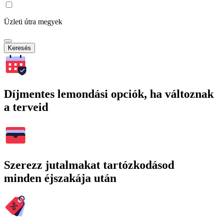
Üzleti útra megyek
Keresés
Díjmentes lemondási opciók, ha változnak
a terveid
Szerezz jutalmakat tartózkodásod
minden éjszakája után