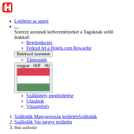
Letöltöm az appot
Szerezz azonnali kedvezményeket a Tagoknak szóló
árakkal!
Bejelentkezés
Fedezd fel a Hotels.com Rewardst
Beérkező üzenetek
Támogatás
magyar · HUF · HU
Szálláshely meghirdetése
Utazások
Visszajelzés
Szállodák Magyarország területén
Szállodák
Szállodák Vas megye területén
Bük szállodái