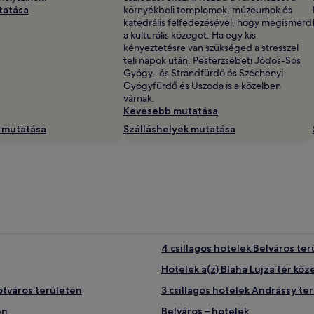
tatása
környékbeli templomok, múzeumok és
katedrális felfedezésével, hogy megismerd
a kulturális közeget. Ha egy kis
kényeztetésre van szükséged a stresszel
teli napok után, Pesterzsébeti Jódos-Sós
Gyógy- és Strandfürdő és Széchenyi
Gyógyfürdő és Uszoda is a közelben
várnak.
Kevesebb mutatása
k mutatása
Szálláshelyek mutatása
4 csillagos hotelek Belváros te
Hotelek a(z) Blaha Lujza tér kö
ótváros területén
3 csillagos hotelek Andrássy te
en
Belváros – hotelek