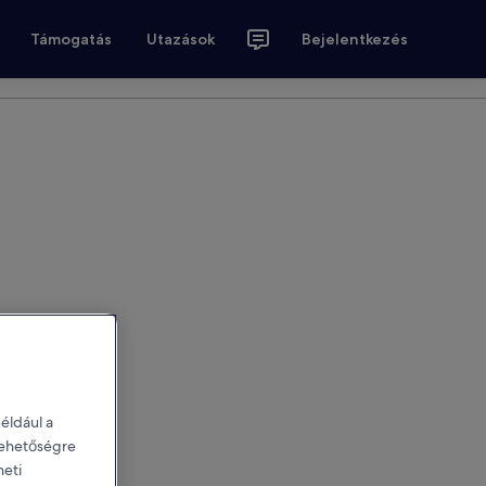
Támogatás
Utazások
Bejelentkezés
éldául a
 lehetőségre
heti