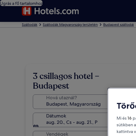
Ugrás a fő tartalomhoz
Szállodák
Szállodák Magyarország területén
Budapest szállodái
3 csillagos hotel –
Budapest
Hová utaznál?
Törő
Dátumok
Mi és
16
pa
aug. 20., Cs - aug. 21., P
sütikben a
kattintva 
Vendégek