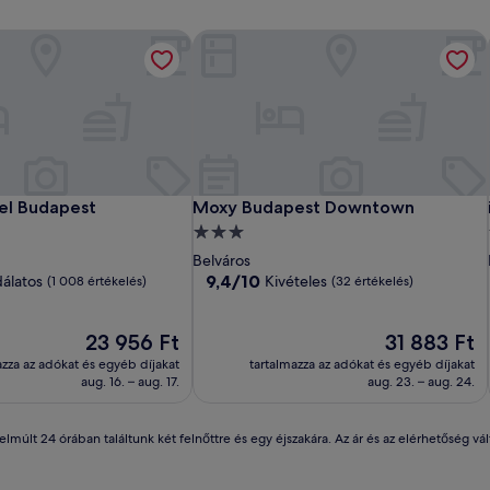
el Budapest
Moxy Budapest Downtown
el Budapest
Moxy Budapest Downtown
tel Budapest
Moxy Budapest Downtown
3.0
csillagos
Belváros
szálláshely
9.4
9,4/10
álatos
Kivételes
(1 008 értékelés)
(32 értékelés)
ennyiből:
10,
Az
Kivételes,
Az
23 956 Ft
31 883 Ft
ár
(32
ár
azza az adókat és egyéb díjakat
tartalmazza az adókat és egyéb díjakat
23 956 Ft
értékelés)
31 883 Ft
aug. 16. – aug. 17.
aug. 23. – aug. 24.
lmúlt 24 órában találtunk két felnőttre és egy éjszakára. Az ár és az elérhetőség v