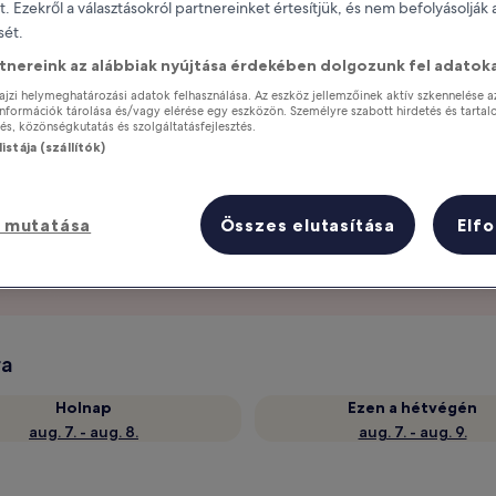
it. Ezekről a választásokról partnereinket értesítjük, és nem befolyásolják
ét.
rtnereink az alábbiak nyújtása érdekében dolgozunk fel adatoka
ajzi helymeghatározási adatok felhasználása. Az eszköz jellemzőinek aktív szkennelése a
nformációk tárolása és/vagy elérése egy eszközön. Személyre szabott hirdetés és tartal
s, közönségkutatás és szolgáltatásfejlesztés.
istája (szállítók)
 mutatása
Összes elutasítása
Elf
Szerezz jutalmakat tartózkodásod
minden éjszakája után
ra
Holnap
Ezen a hétvégén
aug. 7. - aug. 8.
aug. 7. - aug. 9.