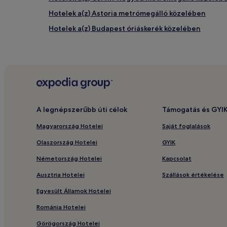
Hotelek a(z) Astoria metrómegálló közelében
Hotelek a(z) Budapest óriáskerék közelében
Hotelek a(z) Széchenyi István tér közelében
Hotelek a(z) Kálvin tér metrómegálló közelében
Hotelek a(z) Török Bankház közelében
Hotelek a(z) Várkert Bazár közelében
5 csillagos hotelek Király utca területén
A legnépszerűbb úti célok
Támogatás és GYI
4 csillagos hotelek Lipótváros területén
Magyarország Hotelei
Saját foglalások
Hotelek a(z) Fővám tér metrómegálló közelében
Olaszország Hotelei
GYIK
Termálfürdős hotelek Belváros területén
Németország Hotelei
Kapcsolat
4 csillagos hotelek IX. kerület területén
Ausztria Hotelei
Szállások értékelése
Hotelek parkolási lehetőséggel Budapest területén
Egyesült Államok Hotelei
Hotelek a(z) Rudas Fürdő közelében
Románia Hotelei
Budapest – hotelek
Görögország Hotelei
Apartmanhotelek Budapest területén