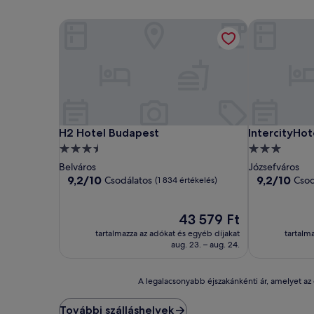
H2 Hotel Budapest
IntercityHot
H2 Hotel Budapest
IntercityHot
H2 Hotel Budapest
IntercityHo
3.5
3.0
csillagos
csillagos
Belváros
Józsefváros
szálláshely
szálláshely
9.2
9.2
9,2/10
9,2/10
Csodálatos
Csod
(1 834 értékelés)
ennyiből:
ennyiből:
10,
10,
Csodálatos,
Az
Csodálatos,
43 579 Ft
(1 834
ár
(1 008
tartalmazza az adókat és egyéb díjakat
tartalm
értékelés)
43 579 Ft
értékelés)
aug. 23. – aug. 24.
A
A legalacsonyabb éjszakánkénti ár, amelyet az e
legalacsonyabb
éjszakánkénti
További szálláshelyek