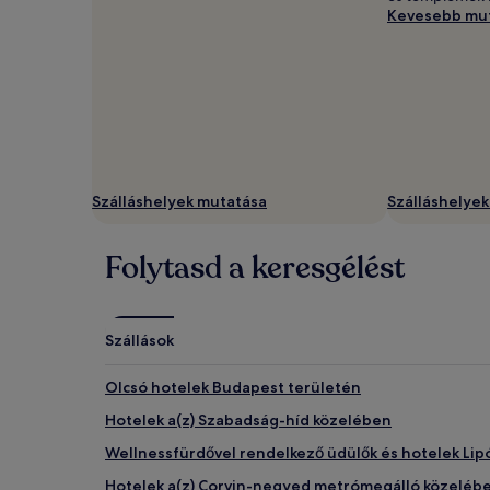
Kevesebb mu
Szálláshelyek mutatása
Szálláshelye
Folytasd a keresgélést
Szállások
Olcsó hotelek Budapest területén
Hotelek a(z) Szabadság-híd közelében
Wellnessfürdővel rendelkező üdülők és hotelek Lip
Hotelek a(z) Corvin-negyed metrómegálló közeléb