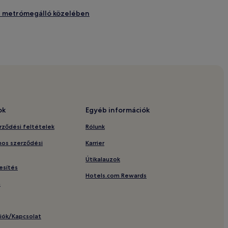
 út metrómegálló közelében
úzeum közelében
ek Belváros területén
en
rületén
tén
ok
Egyéb információk
etrómegálló közelében
rződési feltételek
Rólunk
 pályaudvar közelében
nos szerződési
Karrier
etrómegálló közelében
Útikalauzok
todox zsinagóga közelében
esítés
Hotels.com Rewards
est Sportaréna közelében
m
om közelében
én
ciók/Kapcsolat
lében