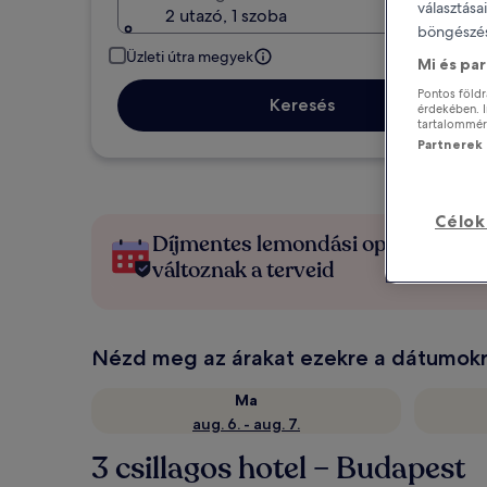
választása
2 utazó, 1 szoba
böngészés
Üzleti útra megyek
Mi és pa
Pontos földr
Keresés
érdekében. I
tartalomméré
Partnerek l
Célok
Díjmentes lemondási opciók, ha
változnak a terveid
Nézd meg az árakat ezekre a dátumok
Ma
aug. 6. - aug. 7.
3 csillagos hotel – Budapest