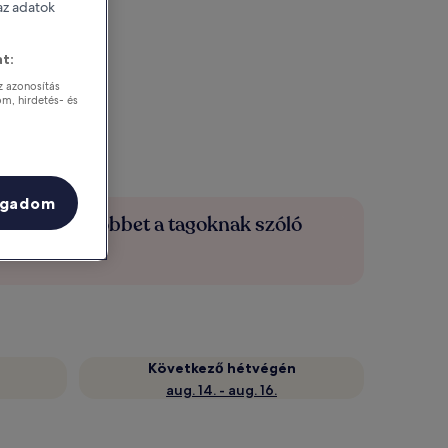
 az adatok
t:
z azonosítás
om, hirdetés- és
ogadom
Spórolj többet a tagoknak szóló
árakkal
Következő hétvégén
aug. 14. - aug. 16.