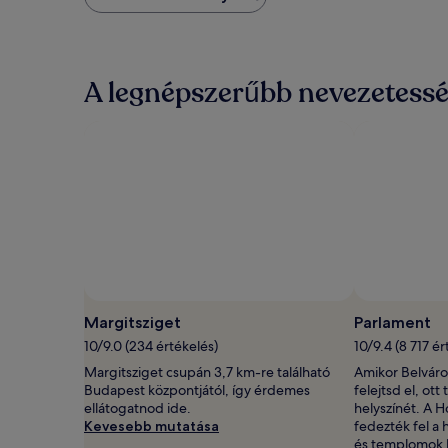
ár,
amelyet
az
elmúlt
24
A legnépszerűbb nevezetessé
órában
találtunk
két
felnőttre
és
egy
éjszakára.
Az
ár
és
az
elérhetőség
változhat.
Margitsziget
Parlament
További
10/9.0 (234 értékelés)
10/9.4 (8 717 ér
feltételek
lehetnek
Margitsziget csupán 3,7 km-re található
Amikor Belvár
érvényben.
Budapest központjától, így érdemes
felejtsd el, ot
ellátogatnod ide.
helyszínét. A H
Kevesebb mutatása
fedezték fel a 
és templomok h