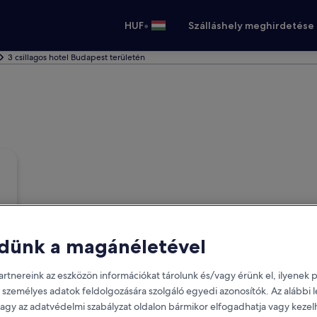
•
HUF
Szálláshely meghirdetése
3 csillagos hotel Budapest területén
dünk a magánéletével
rtnereink az eszközön információkat tárolunk és/vagy érünk el, ilyenek p
 személyes adatok feldolgozására szolgáló egyedi azonosítók. Az alábbi
vagy az adatvédelmi szabályzat oldalon bármikor elfogadhatja vagy kezel