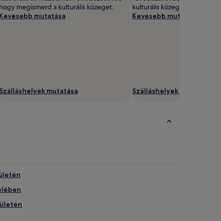
hogy megismerd a kulturális közeget.
kulturális közeget.
Kevesebb mutatása
Kevesebb mutatása
Szálláshelyek mutatása
Szálláshelyek mutatása
rületén
zelében
rületén