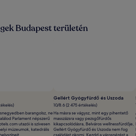
gek Budapest területén
Gellért Gyógyfürdő és Uszoda
tékelés)
10/8.6 (2 475 értékelés)
osnegyedben barangolsz, ne
Ha másra se vágysz, mint egy pihentető
t találod Parlament népszerű
masszázsra vagy pezsgőfürdős
otels.com utazói is szívesen
kikapcsolódásra, Belváros wellnessfürdője,
helyi múzeumok, katedrális
Gellért Gyógyfürdő és Uszoda nem fog
elyszíneit.
csalódást okozni. Kezdd a városnézést a