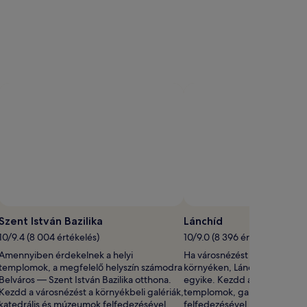
Szent István Bazilika
Lánchíd
10/9.4 (8 004 értékelés)
10/9.0 (8 396 értékelés)
Amennyiben érdekelnek a helyi
Ha városnézést tervezel Belv
templomok, a megfelelő helyszín számodra
környéken, Lánchíd a főbb l
Belváros — Szent István Bazilika otthona.
egyike. Kezdd a városnézést 
Kezdd a városnézést a környékbeli galériák,
templomok, galériák és kated
katedrális és múzeumok felfedezésével,
felfedezésével, hogy megis