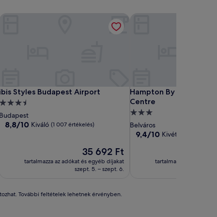
ibis Styles Budapest Airport
Hampton By Hilton Buda
ibis Styles Budapest Airport
Hampton By Hilton Buda
ibis Styles Budapest Airport
Hampton By Hilton Buda
Centre
3.5
3.0
csillagos
Budapest
csillagos
szálláshely
8.8
8,8/10
Kiváló
(1 007 értékelés)
Belváros
ennyiből:
szálláshely
9.4
9,4/10
Kivételes
(845 érté
10,
ennyiből:
Kiváló,
Az
A
35 692 Ft
10,
(1 007
ár
á
Kivételes,
tartalmazza az adókat és egyéb díjakat
tartalmazza az adókat é
értékelés)
35 692 Ft
4
(845
szept. 5. – szept. 6.
au
értékelés)
áltozhat. További feltételek lehetnek érvényben.