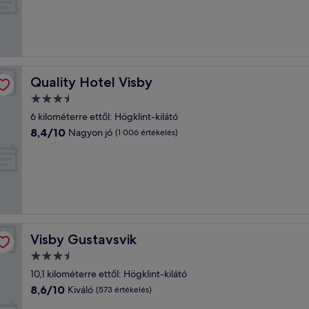
Kiváló,
(929
értékelés)
Quality Hotel Visby
Quality Hotel Visby
3.5
csillagos
6 kilométerre ettől: Högklint-kilátó
szálláshely
8.4
8,4/10
Nagyon jó
(1 006 értékelés)
ennyiből:
10,
Nagyon
jó,
(1 006
értékelés)
Visby Gustavsvik
Visby Gustavsvik
3.5
csillagos
10,1 kilométerre ettől: Högklint-kilátó
szálláshely
8.6
8,6/10
Kiváló
(573 értékelés)
ennyiből: