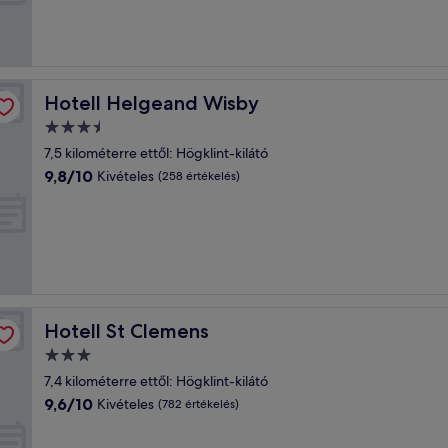
Kivételes,
(300
értékelés)
Hotell Helgeand Wisby
Hotell Helgeand Wisby
3.5
csillagos
7,5 kilométerre ettől: Högklint-kilátó
szálláshely
9.8
9,8/10
Kivételes
(258 értékelés)
ennyiből:
10,
Kivételes,
(258
értékelés)
Hotell St Clemens
Hotell St Clemens
3.0
csillagos
7,4 kilométerre ettől: Högklint-kilátó
szálláshely
9.6
9,6/10
Kivételes
(782 értékelés)
ennyiből:
10,