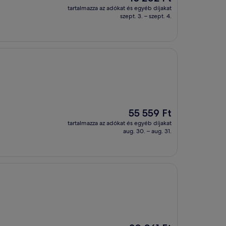
ár
tartalmazza az adókat és egyéb díjakat
45 202 Ft
szept. 3. – szept. 4.
Az
55 559 Ft
ár
tartalmazza az adókat és egyéb díjakat
55 559 Ft
aug. 30. – aug. 31.