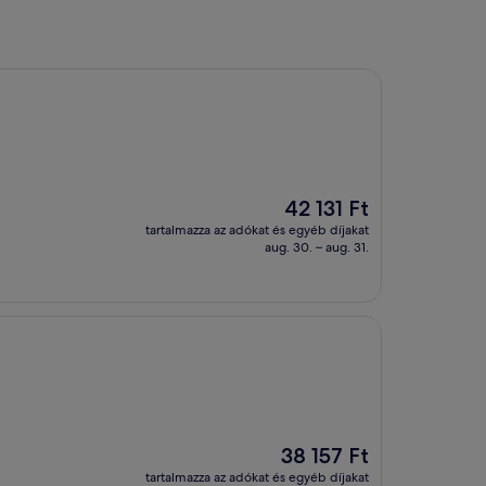
Az
42 131 Ft
ár
tartalmazza az adókat és egyéb díjakat
42 131 Ft
aug. 30. – aug. 31.
Az
38 157 Ft
ár
tartalmazza az adókat és egyéb díjakat