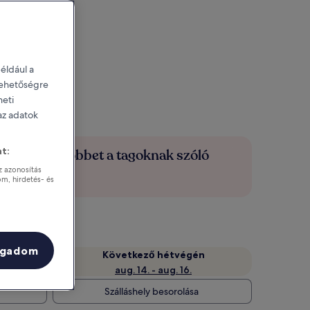
éldául a
 lehetőségre
heti
 az adatok
t:
Spórolj többet a tagoknak szóló
árakkal
z azonosítás
om, hirdetés- és
ogadom
Következő hétvégén
aug. 14. - aug. 16.
Szálláshely besorolása