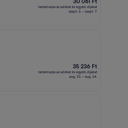
Az
30 061 Ft
ár
tartalmazza az adókat és egyéb díjakat
30 061 Ft
szept. 6. – szept. 7.
Az
35 236 Ft
ár
tartalmazza az adókat és egyéb díjakat
35 236 Ft
aug. 23. – aug. 24.