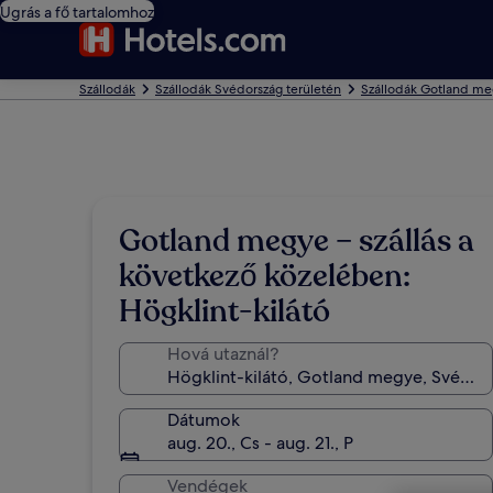
Ugrás a fő tartalomhoz
Szállodák
Szállodák Svédország területén
Szállodák Gotland me
Gotland megye – szállás a
következő közelében:
Högklint-kilátó
Hová utaznál?
Dátumok
aug. 20., Cs - aug. 21., P
Vendégek