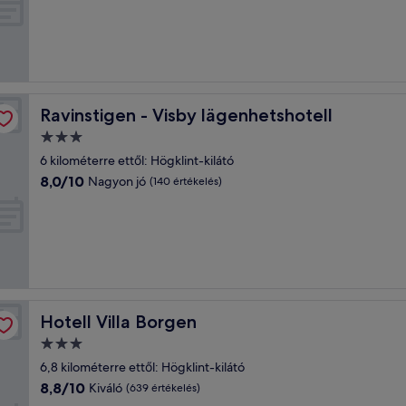
10,
Kiváló,
(573
értékelés)
Ravinstigen - Visby lägenhetshotell
Ravinstigen - Visby lägenhetshotell
3.0
csillagos
6 kilométerre ettől: Högklint-kilátó
szálláshely
8.0
8,0/10
Nagyon jó
(140 értékelés)
ennyiből:
10,
Nagyon
jó,
(140
értékelés)
Hotell Villa Borgen
Hotell Villa Borgen
3.0
csillagos
6,8 kilométerre ettől: Högklint-kilátó
szálláshely
8.8
8,8/10
Kiváló
(639 értékelés)
ennyiből: