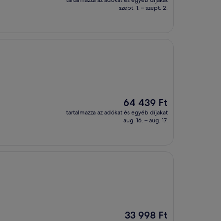
tartalmazza az adókat és egyéb díjakat
61 913 Ft
szept. 1. – szept. 2.
Az
64 439 Ft
ár
tartalmazza az adókat és egyéb díjakat
64 439 Ft
aug. 16. – aug. 17.
Az
33 998 Ft