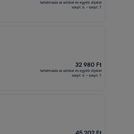
ár
tartalmazza az adókat és egyéb díjakat
33 998 Ft
szept. 6. – szept. 7.
Az
32 980 Ft
ár
tartalmazza az adókat és egyéb díjakat
32 980 Ft
szept. 6. – szept. 7.
Az
45 202 Ft