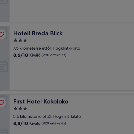
Kivételes,
(782
értékelés)
Hotell Breda Blick
Hotell Breda Blick
3.0
csillagos
7,5 kilométerre ettől: Högklint-kilátó
szálláshely
8.6
8,6/10
Kiváló
(290 értékelés)
ennyiből:
10,
Kiváló,
(290
értékelés)
First Hotel Kokoloko
First Hotel Kokoloko
3.0
csillagos
5,6 kilométerre ettől: Högklint-kilátó
szálláshely
8.8
8,8/10
Kiváló
(929 értékelés)
ennyiből:
10,