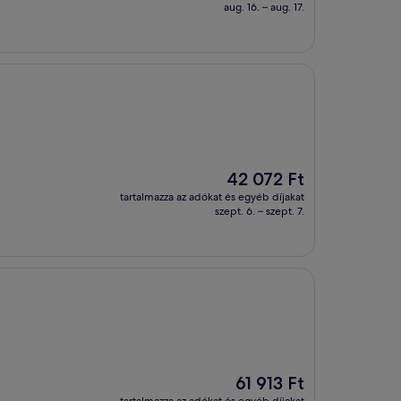
38 157 Ft
aug. 16. – aug. 17.
Az
42 072 Ft
ár
tartalmazza az adókat és egyéb díjakat
42 072 Ft
szept. 6. – szept. 7.
Az
61 913 Ft
ár