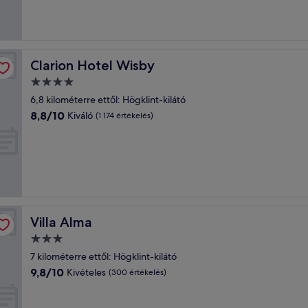
(1 003
értékelés)
Clarion Hotel Wisby
Clarion Hotel Wisby
4.0
csillagos
6,8 kilométerre ettől: Högklint-kilátó
szálláshely
8.8
8,8/10
Kiváló
(1 174 értékelés)
ennyiből:
10,
Kiváló,
(1 174
értékelés)
Villa Alma
Villa Alma
3.0
csillagos
7 kilométerre ettől: Högklint-kilátó
szálláshely
9.8
9,8/10
Kivételes
(300 értékelés)
ennyiből:
10,