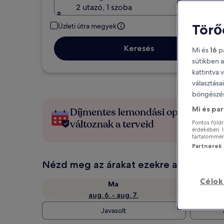
2 utazó, 1 szoba
Törő
Üzleti útra megyek
Keresés
Mi és
16
pa
sütikben a
kattintva 
választása
böngészés
Mi és pa
Díjmentes lemondási opciók, ha
változnak a terveid
Pontos földr
érdekében. I
tartalomméré
Partnerek l
Nézd meg az árakat ezekre a dátumok
Célok
Ma
aug. 6. - aug. 7.
Javasolt