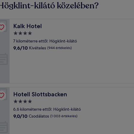
Högklint-kilátó közelében?
Kalk Hotel
Kalk Hotel
4.0
csillagos
7 kilométerre ettől: Högklint-kilátó
szálláshely
9.6
9,6/10
Kivételes
(944 értékelés)
ennyiből:
10,
Kivételes,
(944
értékelés)
Hotell Slottsbacken
Hotell Slottsbacken
4.0
csillagos
6,6 kilométerre ettől: Högklint-kilátó
szálláshely
9.0
9,0/10
Csodálatos
(1 003 értékelés)
ennyiből:
10,
Csodálatos,