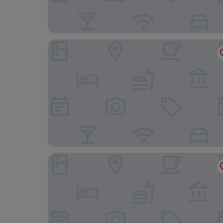
Hotell Helgeand Wisby
Hotell St Clemens