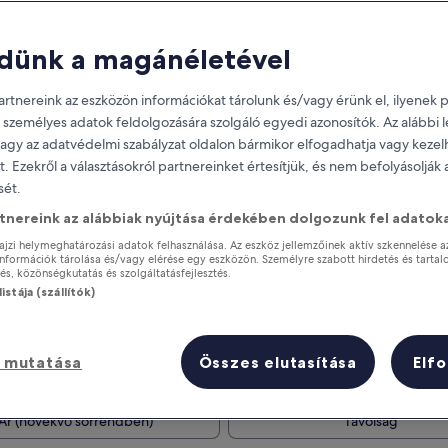
dünk a magánéletével
rtnereink az eszközön információkat tárolunk és/vagy érünk el, ilyenek p
 személyes adatok feldolgozására szolgáló egyedi azonosítók. Az alábbi
vagy az adatvédelmi szabályzat oldalon bármikor elfogadhatja vagy kezel
it. Ezekről a választásokról partnereinket értesítjük, és nem befolyásolják
ét.
rtnereink az alábbiak nyújtása érdekében dolgozunk fel adatoka
Szerezz jutalmakat tartózkodásod
minden éjszakája után
ajzi helymeghatározási adatok felhasználása. Az eszköz jellemzőinek aktív szkennelése a
nformációk tárolása és/vagy elérése egy eszközön. Személyre szabott hirdetés és tartal
s, közönségkutatás és szolgáltatásfejlesztés.
istája (szállítók)
ra
 mutatása
Összes elutasítása
Elf
Holnap
Ezen a hétvégén
aug. 7. - aug. 8.
aug. 7. - aug. 9.
Ár (növekvő sorrendben)
Távolság