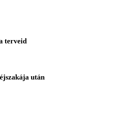
a terveid
éjszakája után