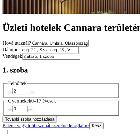
Üzleti hotelek Cannara területé
Hová utaznál?
Dátumok
Vendégek
1. szoba
Felnőttek
Gyermekek
0–17 évesek
További szoba hozzáadása
Kilenc vagy több szobát szeretne lefoglalni?
Kész