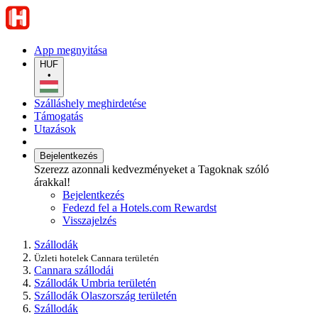
App megnyitása
HUF
•
Szálláshely meghirdetése
Támogatás
Utazások
Bejelentkezés
Szerezz azonnali kedvezményeket a Tagoknak szóló
árakkal!
Bejelentkezés
Fedezd fel a Hotels.com Rewardst
Visszajelzés
Szállodák
Üzleti hotelek Cannara területén
Cannara szállodái
Szállodák Umbria területén
Szállodák Olaszország területén
Szállodák