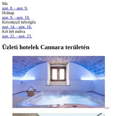
Ma
aug. 8. - aug. 9.
Holnap
aug. 9. - aug. 10.
Következő hétvégén
aug. 14. - aug. 16.
Két hét múlva
aug. 21. - aug. 23.
Üzleti hotelek Cannara területén