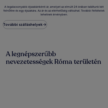
A
A legalacsonyabb éjszakánkénti ár, amelyet az elmúlt 24 órában találtunk két
felnőttre és egy éjszakára. Az ár és az elérhetőség változhat. További feltételek
legalacsonyabb
lehetnek érvényben.
éjszakánkénti
ár,
amelyet
További szálláshelyek
az
elmúlt
24
órában
találtunk
két
A legnépszerűbb
felnőttre
és
nevezetességek Róma területén
egy
éjszakára.
Az
ár
és
az
elérhetőség
változhat.
További
feltételek
lehetnek