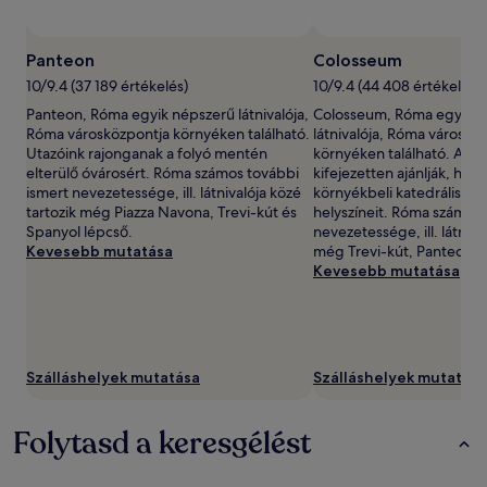
érvényben.
Panteon
Colosseum
10/9.4 (37 189 értékelés)
10/9.4 (44 408 értékelés)
Panteon, Róma egyik népszerű látnivalója,
Colosseum, Róma egyik n
Róma városközpontja környéken található.
látnivalója, Róma városkö
Utazóink rajonganak a folyó mentén
környéken található. Az u
elterülő óvárosért. Róma számos további
kifejezetten ajánlják, hogy
ismert nevezetessége, ill. látnivalója közé
környékbeli katedrális é
tartozik még Piazza Navona, Trevi-kút és
helyszíneit. Róma számos 
Spanyol lépcső.
nevezetessége, ill. látniva
Kevesebb mutatása
még Trevi-kút, Panteon é
Kevesebb mutatása
Szálláshelyek mutatása
Szálláshelyek mutatása
Folytasd a keresgélést