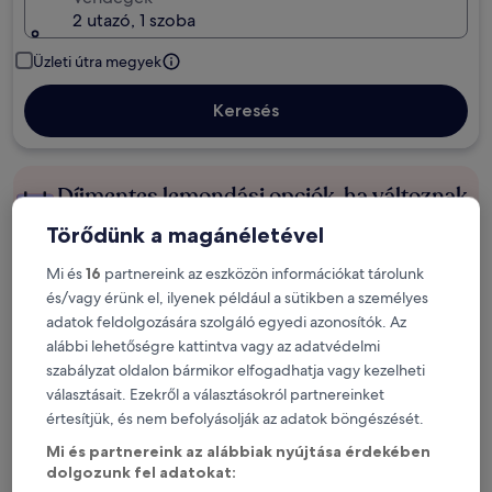
2 utazó, 1 szoba
Üzleti útra megyek
Keresés
Díjmentes lemondási opciók, ha változnak
a terveid
Törődünk a magánéletével
Szerezz jutalmakat tartózkodásod minden
Mi és
16
partnereink az eszközön információkat tárolunk
éjszakája után
és/vagy érünk el, ilyenek például a sütikben a személyes
adatok feldolgozására szolgáló egyedi azonosítók. Az
alábbi lehetőségre kattintva vagy az adatvédelmi
Spórolj többet a tagoknak szóló árakkal
szabályzat oldalon bármikor elfogadhatja vagy kezelheti
választásait. Ezekről a választásokról partnereinket
értesítjük, és nem befolyásolják az adatok böngészését.
Nézd meg az árakat ezekre a dátumokra
Mi és partnereink az alábbiak nyújtása érdekében
dolgozunk fel adatokat: