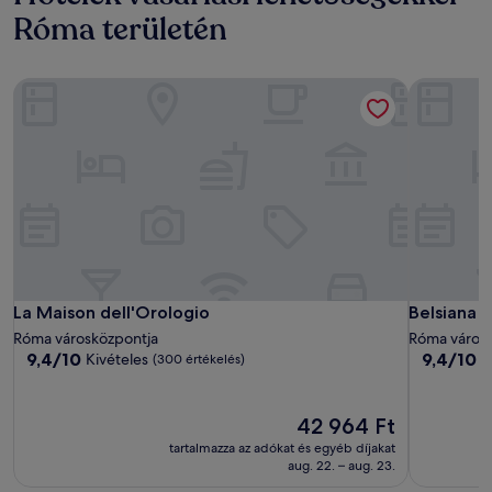
Róma területén
La Maison dell'Orologio
Belsiana 
La Maison dell'Orologio
Belsiana 
La Maison dell'Orologio
Belsiana 
Róma városközpontja
Róma város
9.4
9.4
9,4/10
9,4/10
Kivételes
K
(300 értékelés)
ennyiből:
ennyiből:
10,
10,
Kivételes,
Kivételes,
Az
42 964 Ft
(300
(260
ár
tartalmazza az adókat és egyéb díjakat
értékelés)
értékelés)
42 964 Ft
aug. 22. – aug. 23.