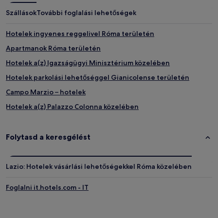
Szállások
További foglalási lehetőségek
Hotelek ingyenes reggelivel Róma területén
Apartmanok Róma területén
Hotelek a(z) Igazságügyi Minisztérium közelében
Hotelek parkolási lehetőséggel Gianicolense területén
Campo Marzio – hotelek
Hotelek a(z) Palazzo Colonna közelében
Hotelek a(z) Spagna metróállomás közelében
Vendégházak Róma területén
Folytasd a keresgélést
Hotelek a(z) Via Veneto közelében
Hotelek a(z) Via Condotti közelében
Lazio: Hotelek vásárlási lehetőségekkel Róma közelében
Hotelek a(z) Piazza di Montecitorio közelében
Foglalni it.hotels.com - IT
Hotelek a(z) Museo di Roma közelében
Hotelek a(z) Santa Maria in Montesanto közelében