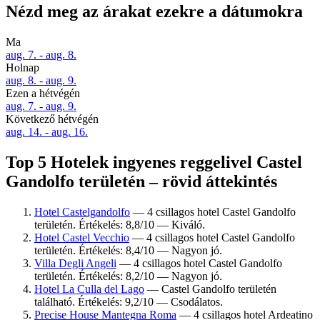
Nézd meg az árakat ezekre a dátumokra
Ma
aug. 7. - aug. 8.
Holnap
aug. 8. - aug. 9.
Ezen a hétvégén
aug. 7. - aug. 9.
Következő hétvégén
aug. 14. - aug. 16.
Top 5 Hotelek ingyenes reggelivel Castel
Gandolfo területén – rövid áttekintés
Hotel Castelgandolfo
— 4 csillagos hotel Castel Gandolfo
területén. Értékelés: 8,8/10 — Kiváló.
Hotel Castel Vecchio
— 4 csillagos hotel Castel Gandolfo
területén. Értékelés: 8,4/10 — Nagyon jó.
Villa Degli Angeli
— 4 csillagos hotel Castel Gandolfo
területén. Értékelés: 8,2/10 — Nagyon jó.
Hotel La Culla del Lago
— Castel Gandolfo területén
található. Értékelés: 9,2/10 — Csodálatos.
Precise House Mantegna Roma
— 4 csillagos hotel Ardeatino