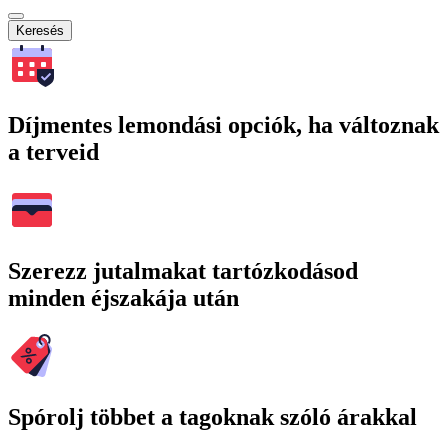
Keresés
Díjmentes lemondási opciók, ha változnak
a terveid
Szerezz jutalmakat tartózkodásod
minden éjszakája után
Spórolj többet a tagoknak szóló árakkal