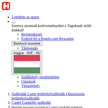
Letöltöm az appot
Szerezz azonnali kedvezményeket a Tagoknak szóló
árakkal!
Bejelentkezés
Fedezd fel a Hotels.com Rewardst
Beérkező üzenetek
Támogatás
magyar · HUF · HU
Szálláshely meghirdetése
Utazások
Visszajelzés
Szállodák Lazio területén
Szállodák Olaszország
területén
Szállodák
Castel Gandolfo szállodái
Hotelek ingyenes reggelivel Castel Gandolfo területén