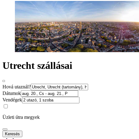
Utrecht szállásai
Hová utaznál?
Dátumok
Vendégek
Üzleti útra megyek
Keresés