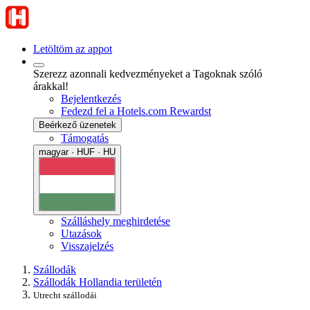
Letöltöm az appot
Szerezz azonnali kedvezményeket a Tagoknak szóló
árakkal!
Bejelentkezés
Fedezd fel a Hotels.com Rewardst
Beérkező üzenetek
Támogatás
magyar · HUF · HU
Szálláshely meghirdetése
Utazások
Visszajelzés
Szállodák
Szállodák Hollandia területén
Utrecht szállodái