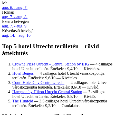
Ma
aug. 6. - aug. 7.
Holnap
aug. 7. - aug. 8.
Ezen a hétvégén
aug. 7. - aug. 9.
Következő hétvégén
aug. 14. - aug. 16.
Top 5 hotel Utrecht területén – rövid
áttekintés
Crowne Plaza Utrecht - Central Station by IHG
— 4 csillagos
hotel Utrecht területén. Értékelés: 9,4/10 — Kivételes.
Hotel Beijers
— 4 csillagos hotel Utrecht városközpontja
területén. Értékelés: 9,6/10 — Kivételes.
Court Hotel City Centre Utrecht
— 4 csillagos hotel Utrecht
városközpontja területén. Értékelés: 8,6/10 — Kiváló.
Hampton by Hilton Utrecht Central Station
— 3 csillagos
hotel Utrecht területén. Értékelés: 8,8/10 — Kiváló.
The Hunfeld
— 3.5 csillagos hotel Utrecht városközpontja
területén. Értékelés: 9,2/10 — Csodálatos.