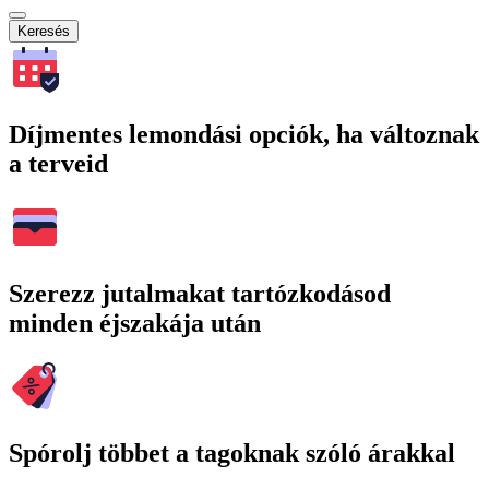
Keresés
Díjmentes lemondási opciók, ha változnak
a terveid
Szerezz jutalmakat tartózkodásod
minden éjszakája után
Spórolj többet a tagoknak szóló árakkal