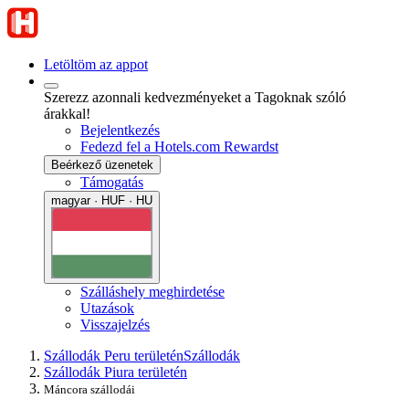
Letöltöm az appot
Szerezz azonnali kedvezményeket a Tagoknak szóló
árakkal!
Bejelentkezés
Fedezd fel a Hotels.com Rewardst
Beérkező üzenetek
Támogatás
magyar · HUF · HU
Szálláshely meghirdetése
Utazások
Visszajelzés
Szállodák Peru területén
Szállodák
Szállodák Piura területén
Máncora szállodái