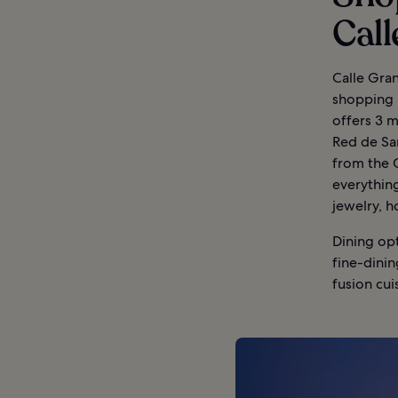
Call
Calle Gran
shopping m
offers 3 m
Red de San
from the C
everythin
jewelry, 
Dining opt
fine-dini
fusion cui