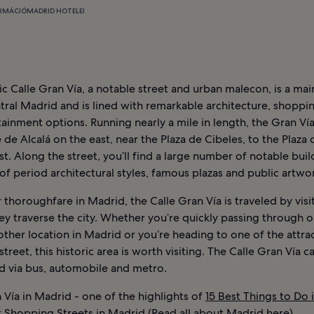
RMÁCIÓ
MADRID HOTELEI
ic Calle Gran Vía, a notable street and urban malecon, is a mai
tral Madrid and is lined with remarkable architecture, shoppin
ainment options. Running nearly a mile in length, the Gran Vía
 de Alcalá on the east, near the Plaza de Cibeles, to the Plaza
t. Along the street, you’ll find a large number of notable bui
f period architectural styles, famous plazas and public artwo
 thoroughfare in Madrid, the Calle Gran Vía is traveled by visit
ey traverse the city. Whether you’re quickly passing through 
ther location in Madrid or you’re heading to one of the attra
street, this historic area is worth visiting. The Calle Gran Vía ca
d via bus, automobile and metro.
 Vía in Madrid - one of the highlights of
15 Best Things to Do 
t Shopping Streets in Madrid
(Read all about
Madrid
here)