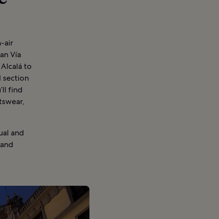
-air
ran Vía
 Alcalá to
d section
ll find
tswear,
ual and
 and