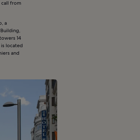
 call from
, a
 Building,
 towers 14
is located
miers and