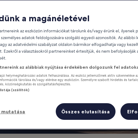
le Gran Vía in Ma
dünk a magánéletével
 Dine Along One of Madrid’s Mo
rtnereink az eszközön információkat tárolunk és/vagy érünk el, ilyenek p
 személyes adatok feldolgozására szolgáló egyedi azonosítók. Az alábbi
vagy az adatvédelmi szabályzat oldalon bármikor elfogadhatja vagy kezel
it. Ezekről a választásokról partnereinket értesítjük, és nem befolyásolják
ét.
rtnereink az alábbiak nyújtása érdekében dolgozunk fel adatoka
ajzi helymeghatározási adatok felhasználása. Az eszköz jellemzőinek aktív szkennelése a
nformációk tárolása és/vagy elérése egy eszközön. Személyre szabott hirdetés és tartal
s, közönségkutatás és szolgáltatásfejlesztés.
istája (szállítók)
 mutatása
Összes elutasítása
Elf