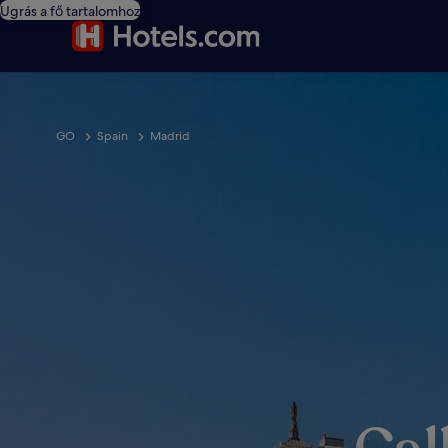
Ugrás a fő tartalomhoz
GO
Spain
Madrid