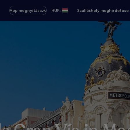
•
App megnyitása
HUF
Szálláshely meghirdetése