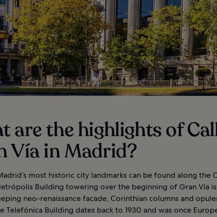
 are the highlights of Cal
n Vía in Madrid?
adrid’s most historic city landmarks can be found along the C
Metrópolis Building towering over the beginning of Gran Vía i
weeping neo-renaissance facade, Corinthian columns and opule
he Telefónica Building dates back to 1930 and was once Europe’