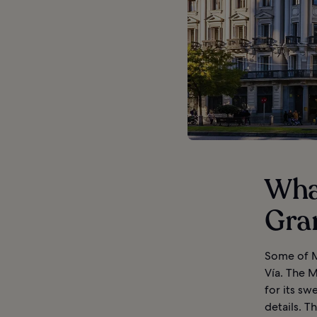
What
Gra
Some of M
Vía. The 
for its s
details. T