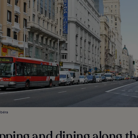
lbéra
ping and dining along th