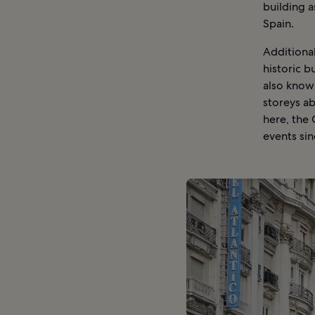
building a
Spain.
Additional
historic b
also known
storeys a
here, the 
events sin