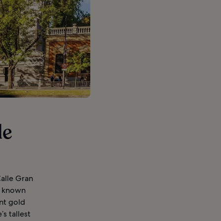
le
alle Gran
s known
nt gold
s tallest