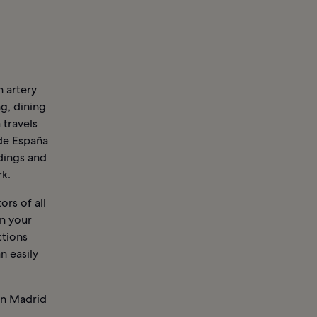
n artery
g, dining
 travels
 de España
ldings and
rk.
ors of all
on your
ctions
n easily
in Madrid