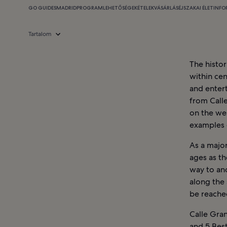
GO GUIDES
MADRID
PROGRAMLEHETŐSÉGEK
ÉTELEK
VÁSÁRLÁS
ÉJSZAKAI ÉLET
INFO
Tartalom
The histor
within cen
and entert
from Calle
on the wes
examples o
As a major
ages as th
way to ano
along the 
be reache
Calle Gran
and
5 Bes