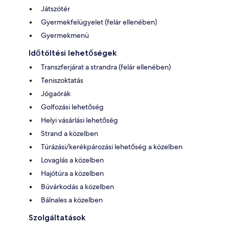
Játszótér
Gyermekfelügyelet (felár ellenében)
Gyermekmenü
Időtöltési lehetőségek
Transzferjárat a strandra (felár ellenében)
Teniszoktatás
Jógaórák
Golfozási lehetőség
Helyi vásárlási lehetőség
Strand a közelben
Túrázási/kerékpározási lehetőség a közelben
Lovaglás a közelben
Hajótúra a közelben
Búvárkodás a közelben
Bálnales a közelben
Szolgáltatások