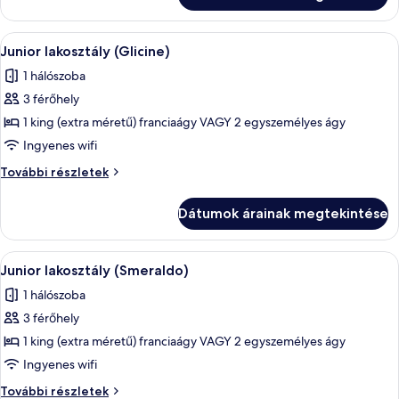
részletei
A
Egy kerek asztal, rajta egy váza, és két
4
Junior lakosztály (Glicine)
következő
1 hálószoba
szoba
3 férőhely
összes
képének
1 king (extra méretű) franciaágy VAGY 2 egyszemélyes ágy
megtekintése:
Ingyenes wifi
Junior
Junior
További részletek
lakosztály
lakosztály
(Glicine)
(Glicine)
Dátumok árainak megtekintése
további
részletei
A
Junior lakosztály (Smeraldo) | Hipoal
6
Junior lakosztály (Smeraldo)
következő
1 hálószoba
szoba
3 férőhely
összes
képének
1 king (extra méretű) franciaágy VAGY 2 egyszemélyes ágy
megtekintése:
Ingyenes wifi
Junior
Junior
További részletek