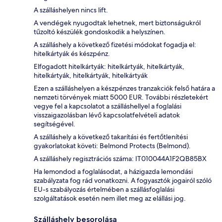
A szálláshelyen nincs lift.
A vendégek nyugodtak lehetnek, mert biztonságukról
tűzoltó készülék gondoskodik a helyszínen.
A szálláshely a következő fizetési módokat fogadja el:
hitelkártyák és készpénz.
Elfogadott hitelkártyák: hitelkártyák, hitelkártyák,
hitelkártyák, hitelkártyák, hitelkártyák
Ezen a szálláshelyen a készpénzes tranzakciók felső határa a
nemzeti törvények miatt 5000 EUR. További részletekért
vegye fel a kapcsolatot a szálláshellyel a foglalási
visszaigazolásban lévő kapcsolatfelvételi adatok
segítségével.
A szálláshely a következő takarítási és fertőtlenítési
gyakorlatokat követi: Belmond Protects (Belmond).
A szálláshely regisztrációs száma: IT010044A1F2QB85BX
Ha lemondod a foglalásodat, a házigazda lemondási
szabályzata fog rád vonatkozni. A fogyasztók jogairól szóló
EU-s szabályozás értelmében a szállásfoglalási
szolgáltatások esetén nem illet meg az elállási jog.
Szálláshely besorolása