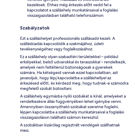
kezelések. Ehhez még érkezés előtt vedd fel a
kapcsolatot a szálláshely munkatársaival a foglalási
visszaigazolásban található telefonszámon.
Szabályzatok
Ezt a szálláshelyet professzionális szállásadó kezeli. A
szálláskiadás kapcsolódik a szakmájához, üzleti
tevékenységéhez vagy foglalkozásához.
Ez a szálláshely olyan szabadtéri területekkel – például
erkélyekkel, belső udvarokkal és teraszokkal – rendelkezik,
amelyek nem feltétlenül biztonságosak a gyerekek
számára. Ha kétségeid vannak ezzel kapcsolatban, azt
javasoljuk, hogy lépj kapcsolatba a szálláshellyel az
érkezésed előtt, és kérdezd meg, hogy tudnak-e számodra
megfelelő szobát biztosítani.
A szálláshely egymásba nyíló szobákat is kínál, amelyeket a
rendelkezésre állás függvényében lehet igénybe venni.
Amennyiben összenyitható szobákat szeretne foglalni,
lépjen kapcsolatba a szálláshely munkatársaival a foglalási
visszaigazoláson található számon keresztül.
A szobákban kizárólag regisztrált vendégek szállhatnak
meg.