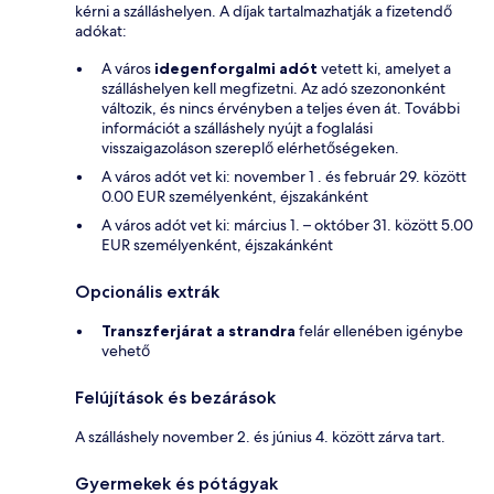
kérni a szálláshelyen. A díjak tartalmazhatják a fizetendő
adókat:
A város
idegenforgalmi adót
vetett ki, amelyet a
szálláshelyen kell megfizetni. Az adó szezononként
változik, és nincs érvényben a teljes éven át. További
információt a szálláshely nyújt a foglalási
visszaigazoláson szereplő elérhetőségeken.
A város adót vet ki: november 1 . és február 29. között
0.00 EUR személyenként, éjszakánként
A város adót vet ki: március 1. – október 31. között 5.00
EUR személyenként, éjszakánként
Opcionális extrák
Transzferjárat a strandra
felár ellenében igénybe
vehető
Felújítások és bezárások
A szálláshely november 2. és június 4. között zárva tart.
Gyermekek és pótágyak