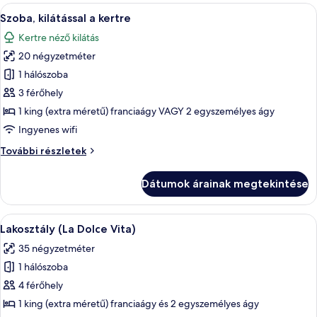
szűrők
A
Egy hálószoba, amelyben található egy 
4
Szoba, kilátással a kertre
következő
Kertre néző kilátás
szoba
20 négyzetméter
összes
képének
1 hálószoba
megtekintése:
3 férőhely
Szoba,
1 king (extra méretű) franciaágy VAGY 2 egyszemélyes ágy
kilátással
Ingyenes wifi
a
Szoba,
További részletek
kertre
kilátással
a
Dátumok árainak megtekintése
kertre
további
részletei
A
Lakosztály (La Dolce Vita) | Hipoalle
10
Lakosztály (La Dolce Vita)
következő
35 négyzetméter
szoba
1 hálószoba
összes
képének
4 férőhely
megtekintése:
1 king (extra méretű) franciaágy és 2 egyszemélyes ágy