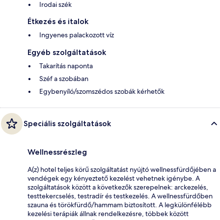
Irodai szék
Étkezés és italok
Ingyenes palackozott víz
Egyéb szolgáltatások
Takarítás naponta
Széf a szobában
Egybenyíló/szomszédos szobák kérhetők
Speciális szolgáltatások
Wellnessrészleg
A(z) hotel teljes körű szolgáltatást nyújtó wellnessfürdőjében a
vendégek egy kényeztető kezelést vehetnek igénybe. A
szolgáltatások között a következők szerepelnek: arckezelés,
testtekercselés, testradír és testkezelés. A wellnessfürdőben
szauna és törökfürdő/hammam biztosított. A legkülönfélébb
kezelési terápiák állnak rendelkezésre, többek között