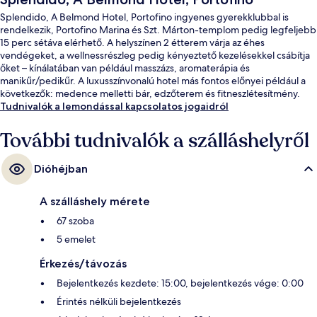
Splendido, A Belmond Hotel, Portofino ingyenes gyerekklubbal is
rendelkezik, Portofino Marina és Szt. Márton-templom pedig legfeljebb
15 perc sétáva elérhető. A helyszínen 2 étterem várja az éhes
vendégeket, a wellnessrészleg pedig kényeztető kezelésekkel csábítja
őket – kínálatában van például masszázs, aromaterápia és
manikűr/pedikűr. A luxusszínvonalú hotel más fontos előnyei például a
következők: medence melletti bár, edzőterem és fitneszlétesítmény.
Tudnivalók a lemondással kapcsolatos jogaidról
További tudnivalók a szálláshelyről
Dióhéjban
A szálláshely mérete
67 szoba
5 emelet
Érkezés/távozás
Bejelentkezés kezdete: 15:00, bejelentkezés vége: 0:00
Érintés nélküli bejelentkezés