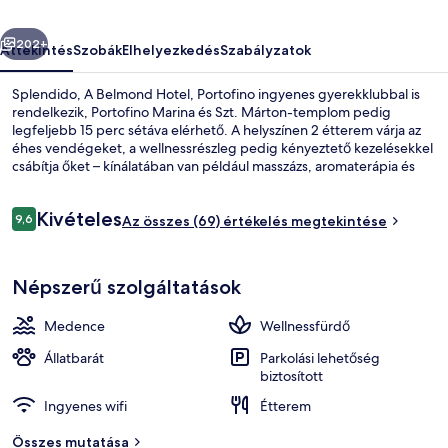
őző
Következő
202+
Áttekintés
Szobák
Elhelyezkedés
Szabályzatok
Splendido, A Belmond Hotel, Portofino ingyenes gyerekklubbal is
rendelkezik, Portofino Marina és Szt. Márton-templom pedig
legfeljebb 15 perc sétáva elérhető. A helyszínen 2 étterem várja az
éhes vendégeket, a wellnessrészleg pedig kényeztető kezelésekkel
csábítja őket – kínálatában van például masszázs, aromaterápia és
manikűr/pedikűr. A luxusszínvonalú hotel más fontos előnyei például
a következők: medence melletti bár, edzőterem és
Értékelések
Kivételes
fitneszlétesítmény.
9,6
Az összes (69) értékelés megtekintése
9,6 ennyiből: 10
Kilátás a szállásról
Népszerű szolgáltatások
Medence
Wellnessfürdő
Állatbarát
Parkolási lehetőség
biztosított
Ingyenes wifi
Étterem
Összes mutatása