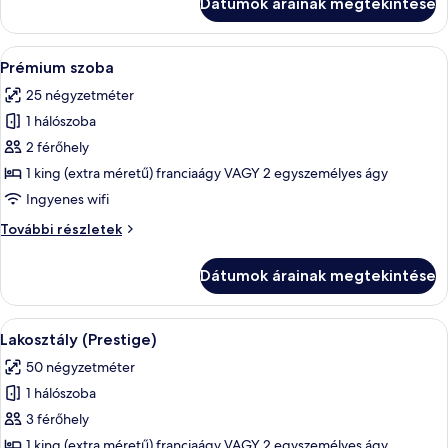
Dátumok árainak megtekintése
részletei
A
Egy szállodai szoba, amelyben egy nagy á
3
Prémium szoba
következő
25 négyzetméter
szoba
1 hálószoba
összes
képének
2 férőhely
megtekintése:
1 king (extra méretű) franciaágy VAGY 2 egyszemélyes ágy
Prémium
Ingyenes wifi
szoba
Prémium
További részletek
szoba
további
Dátumok árainak megtekintése
részletei
A
Egy szoba, amelyben van egy kanapé, egy
8
Lakosztály (Prestige)
következő
50 négyzetméter
szoba
1 hálószoba
összes
képének
3 férőhely
megtekintése:
1 king (extra méretű) franciaágy VAGY 2 egyszemélyes ágy