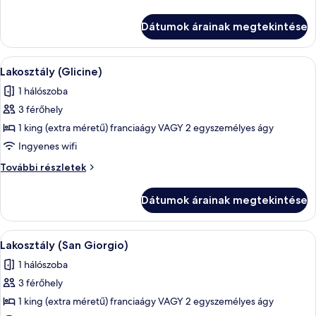
lakosztály
lakosztály
(Smeraldo)
(Smeraldo)
Dátumok árainak megtekintése
további
részletei
A
Egy erkély, rajta egy üveglapos asztall
6
Lakosztály (Glicine)
következő
1 hálószoba
szoba
3 férőhely
összes
képének
1 king (extra méretű) franciaágy VAGY 2 egyszemélyes ágy
megtekintése:
Ingyenes wifi
Lakosztály
Lakosztály
További részletek
(Glicine)
(Glicine)
további
Dátumok árainak megtekintése
részletei
A
Lakosztály (San Giorgio) | Hipoallerg
11
Lakosztály (San Giorgio)
következő
1 hálószoba
szoba
3 férőhely
összes
képének
1 king (extra méretű) franciaágy VAGY 2 egyszemélyes ágy