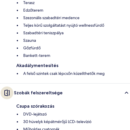
Terasz
Edzőterem
Szezonális szabadtéri medence
Teljes körű szolgáltatást nyújtó wellnessfürdő
Szabadtéri teniszpálya
Szauna
Gőzfürdő
Bankett-terem
Akadálymentesítés
A felső szintek csak lépcsőn közelíthetők meg
Szobák felszereltsége
Csupa szórakozás
DVD-lejátszó
30 hüvelyk képátmérőjű LCD-televízió
Műholdas csatornák