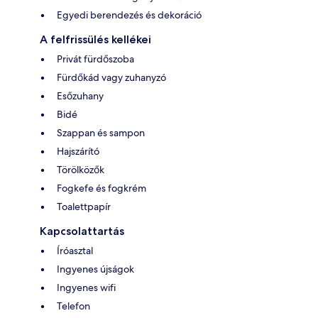
Egyedi berendezés és dekoráció
A felfrissülés kellékei
Privát fürdőszoba
Fürdőkád vagy zuhanyzó
Esőzuhany
Bidé
Szappan és sampon
Hajszárító
Törölközők
Fogkefe és fogkrém
Toalettpapír
Kapcsolattartás
Íróasztal
Ingyenes újságok
Ingyenes wifi
Telefon