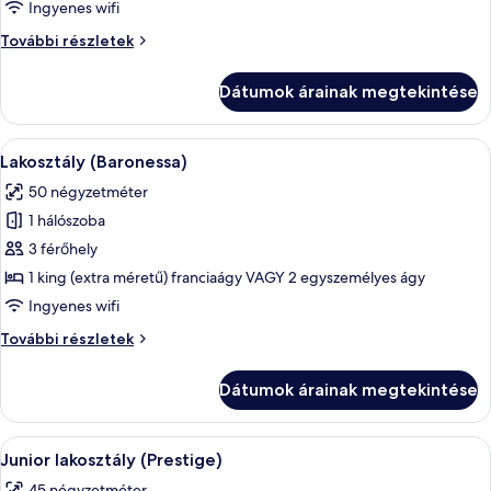
Lakosztály
Ingyenes wifi
(La
Lakosztály
További részletek
Dolce
(La
Vita)
Dolce
Dátumok árainak megtekintése
Vita)
további
részletei
A
Lakosztály (Baronessa) | Hipoallergén
26
Lakosztály (Baronessa)
következő
50 négyzetméter
szoba
1 hálószoba
összes
képének
3 férőhely
megtekintése:
1 king (extra méretű) franciaágy VAGY 2 egyszemélyes ágy
Lakosztály
Ingyenes wifi
(Baronessa)
Lakosztály
További részletek
(Baronessa)
további
Dátumok árainak megtekintése
részletei
A
Junior lakosztály (Prestige) | Hipoal
8
Junior lakosztály (Prestige)
következő
45 négyzetméter