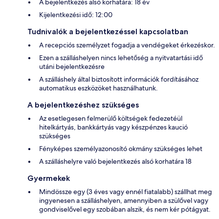
A bejelentkezés alsó korhatára: 18 év
Kijelentkezési idő: 12:00
Tudnivalók a bejelentkezéssel kapcsolatban
A recepciós személyzet fogadja a vendégeket érkezéskor.
Ezen a szálláshelyen nincs lehetőség a nyitvatartási idő
utáni bejelentkezésre
A szálláshely által biztosított információk fordításához
automatikus eszközöket használhatunk.
A bejelentkezéshez szükséges
Az esetlegesen felmerülő költségek fedezetéül
hitelkártyás, bankkártyás vagy készpénzes kaució
szükséges
Fényképes személyazonosító okmány szükséges lehet
A szálláshelyre való bejelentkezés alsó korhatára 18
Gyermekek
Mindössze egy (3 éves vagy ennél fiatalabb) szállhat meg
ingyenesen a szálláshelyen, amennyiben a szülővel vagy
gondviselővel egy szobában alszik, és nem kér pótágyat.