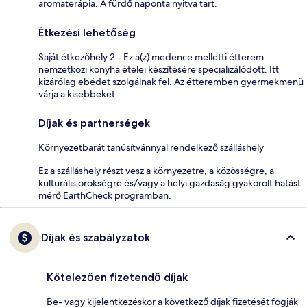
aromaterápia. A fürdő naponta nyitva tart.
Étkezési lehetőség
Saját étkezőhely 2 - Ez a(z) medence melletti étterem
nemzetközi konyha ételei készítésére specializálódott. Itt
kizárólag ebédet szolgálnak fel. Az étteremben gyermekmenü
várja a kisebbeket.
Díjak és partnerségek
Környezetbarát tanúsítvánnyal rendelkező szálláshely
Ez a szálláshely részt vesz a környezetre, a közösségre, a
kulturális örökségre és/vagy a helyi gazdaság gyakorolt hatást
mérő EarthCheck programban.
Díjak és szabályzatok
Kötelezően fizetendő díjak
Be- vagy kijelentkezéskor a következő díjak fizetését fogják