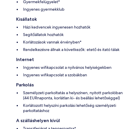
Gyermekfelügyelet*
Ingyenes gyermekklub
Kisállatok
Házi kedvencek ingyenesen hozhatók
Segítőállatok hozhatók
Korlátozások vannak érvényben*
Rendelkezésre állnak a következők: etető és itató tálak
Internet
Ingyenes wifikapcsolat a nyilvános helyiségekben
Ingyenes wifikapcsolat a szobákban
Parkolás
Személyzeti parkoltatás a helyszínen, nyitott parkolóban
(44 EURnaponta, korlátlan ki- és beállási lehetőséggel)
Korlátozott helyszíni parkolási lehetőség személyzeti
parkoltatáshoz
A szálláshelyen kívül
Transzferjárat a tengerpartra*