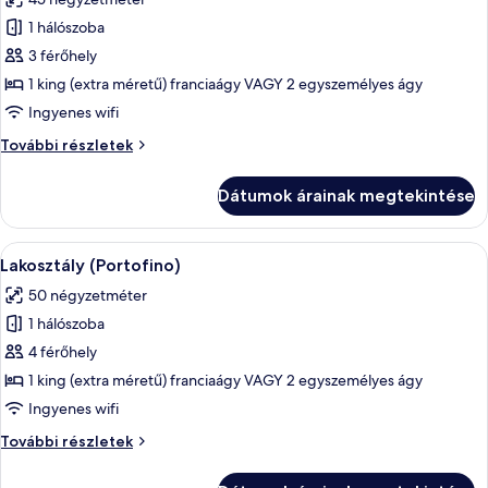
szoba
1 hálószoba
összes
képének
3 férőhely
megtekintése:
1 king (extra méretű) franciaágy VAGY 2 egyszemélyes ágy
Junior
Ingyenes wifi
lakosztály
Junior
További részletek
(Prestige)
lakosztály
(Prestige)
Dátumok árainak megtekintése
további
részletei
A
Lakosztály (Portofino) | Hipoallergén
13
Lakosztály (Portofino)
következő
50 négyzetméter
szoba
1 hálószoba
összes
képének
4 férőhely
megtekintése:
1 king (extra méretű) franciaágy VAGY 2 egyszemélyes ágy
Lakosztály
Ingyenes wifi
(Portofino)
Lakosztály
További részletek
(Portofino)
további