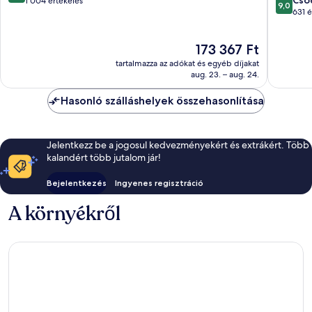
Cso
ennyiből:
1 004 értékelés
9,0
ennyiből
631 é
10,
10,
Kivételes,
Csodálat
1 004
Az
173 367 Ft
631
értékelés
ár
értékelé
tartalmazza az adókat és egyéb díjakat
173 367 Ft
aug. 23. – aug. 24.
Hasonló szálláshelyek összehasonlítása
Jelentkezz be a jogosul kedvezményekért és extrákért. Több
kalandért több jutalom jár!
Bejelentkezés
Ingyenes regisztráció
A környékről