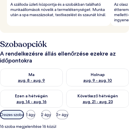
A szálloda üzleti központja és a szobákban található
Az olasz
munkaállomások növelik a termelékenységet. Munka
étterem
után a spa masszázsokat, testkezelést és szaunát kínál.
melletti
ingyenes
Szobaopciók
A rendelkezésre állás ellenőrzése ezekre az
időpontokra
A ma esti rendelkezésre állás ellenőrzése: aug. 8 - aug. 9
A holnapi rendelkezésre állás e
Ma
Holnap
aug. 8 - aug. 9
aug. 9 - aug. 10
A mostani hétvégi rendelkezésre állás ellenőrzése: aug. 14 - au
A következő hétvégi rendelkezé
Ezen a hétvégén
Következő hétvégén
aug. 14 - aug. 16
aug. 21 - aug. 23
Szobákhoz
Összes szoba
1 ágy
2 ágy
3+ ágy
rendelkezésre
álló
16 szoba megjelenítése 16 közül