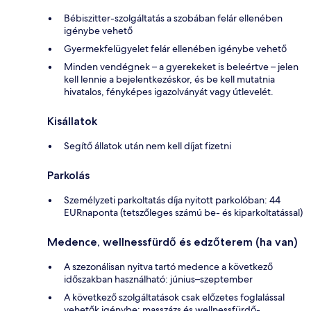
Bébiszitter-szolgáltatás a szobában felár ellenében
igénybe vehető
Gyermekfelügyelet felár ellenében igénybe vehető
Minden vendégnek – a gyerekeket is beleértve – jelen
kell lennie a bejelentkezéskor, és be kell mutatnia
hivatalos, fényképes igazolványát vagy útlevelét.
Kisállatok
Segítő állatok után nem kell díjat fizetni
Parkolás
Személyzeti parkoltatás díja nyitott parkolóban: 44
EURnaponta (tetszőleges számú be- és kiparkoltatással)
Medence, wellnessfürdő és edzőterem (ha van)
A szezonálisan nyitva tartó medence a következő
időszakban használható: június–szeptember
A következő szolgáltatások csak előzetes foglalással
vehetők igénybe: masszázs és wellnessfürdő-