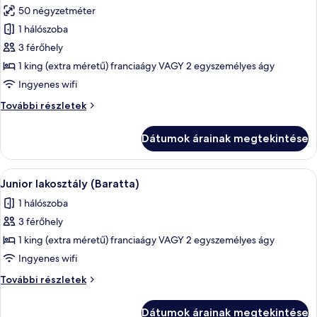
50 négyzetméter
szoba
1 hálószoba
összes
képének
3 férőhely
megtekintése:
1 king (extra méretű) franciaágy VAGY 2 egyszemélyes ágy
Junior
Ingyenes wifi
lakosztály
Junior
További részletek
(Splendido)
lakosztály
(Splendido)
Dátumok árainak megtekintése
további
részletei
A
Egy szoba, melyben van egy fa íróasztal
2
Junior lakosztály (Baratta)
következő
1 hálószoba
szoba
3 férőhely
összes
képének
1 king (extra méretű) franciaágy VAGY 2 egyszemélyes ágy
megtekintése:
Ingyenes wifi
Junior
Junior
További részletek
lakosztály
lakosztály
(Baratta)
(Baratta)
Dátumok árainak megtekintése
további