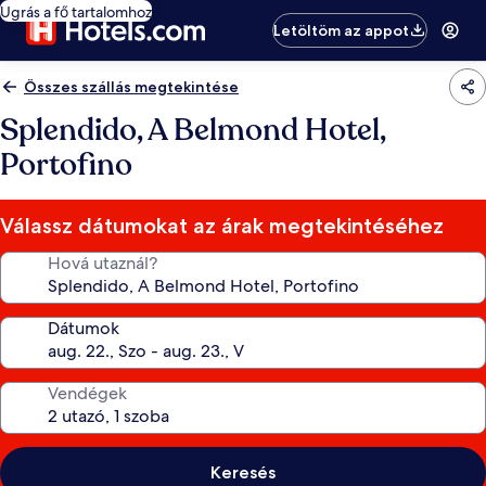
Ugrás a fő tartalomhoz
Letöltöm az appot
Összes szállás megtekintése
Splendido, A Belmond Hotel,
Portofino
Válassz dátumokat az árak megtekintéséhez
Hová utaznál?
Dátumok
Vendégek
Keresés