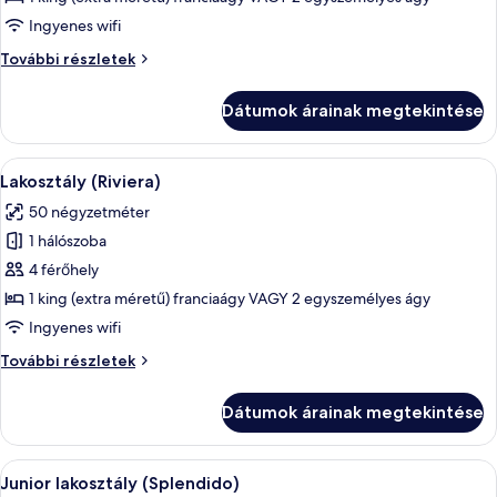
Lakosztály
Ingyenes wifi
(Prestige)
Lakosztály
További részletek
(Prestige)
további
Dátumok árainak megtekintése
részletei
A
Egy fehér és arany színvilágú szoba, m
11
Lakosztály (Riviera)
következő
50 négyzetméter
szoba
1 hálószoba
összes
képének
4 férőhely
megtekintése:
1 king (extra méretű) franciaágy VAGY 2 egyszemélyes ágy
Lakosztály
Ingyenes wifi
(Riviera)
Lakosztály
További részletek
(Riviera)
további
Dátumok árainak megtekintése
részletei
A
Junior lakosztály (Splendido) | Hipoa
7
Junior lakosztály (Splendido)
következő