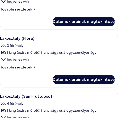
megtekintése:
Ingyenes wifi
Lakosztály
Lakosztály
További részletek
(San
(San
Giorgio)
Giorgio)
Dátumok árainak megtekintése
további
részletei
A
Lakosztály (Flora) | Hipoallergén ágy
12
Lakosztály (Flora)
következő
3 férőhely
szoba
1 king (extra méretű) franciaágy és 2 egyszemélyes ágy
összes
képének
Ingyenes wifi
megtekintése:
Lakosztály
További részletek
Lakosztály
(Flora)
további
(Flora)
Dátumok árainak megtekintése
részletei
A
Lakosztály (San Fruttuoso) | Hipoalle
9
Lakosztály (San Fruttuoso)
következő
4 férőhely
szoba
1 king (extra méretű) franciaágy és 2 egyszemélyes ágy
összes
képének
Ingyenes wifi