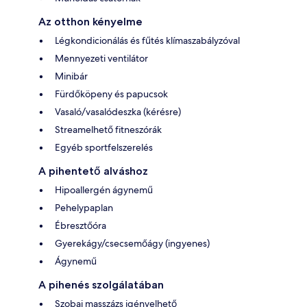
Az otthon kényelme
Légkondicionálás és fűtés klímaszabályzóval
Mennyezeti ventilátor
Minibár
Fürdőköpeny és papucsok
Vasaló/vasalódeszka (kérésre)
Streamelhető fitneszórák
Egyéb sportfelszerelés
A pihentető alváshoz
Hipoallergén ágynemű
Pehelypaplan
Ébresztőóra
Gyerekágy/csecsemőágy (ingyenes)
Ágynemű
A pihenés szolgálatában
Szobai masszázs igényelhető