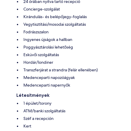
24 órában nyitva tartó recepció
Concierge-szolgálat
Kirándulás- és belépőjegy-foglalás
Vegytisztítási/mosodai szolgáltatás
Fodrászszalon
Ingyenes újságok a hallban
Poggyásztárolási lehetőség
Esküvői szolgáltatás
Hordár/londiner
Transzferjárat a strandra (felár ellenében)
Medenceparti napozóágyak
Medenceparti napernyők
Létesítmények
1 épület/torony
ATM/banki szolgáltatás
Széf a recepción
Kert