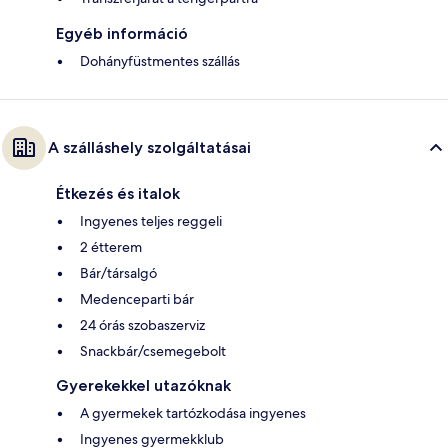
Egyéb információ
Dohányfüstmentes szállás
A szálláshely szolgáltatásai
Étkezés és italok
Ingyenes teljes reggeli
2 étterem
Bár/társalgó
Medenceparti bár
24 órás szobaszerviz
Snackbár/csemegebolt
Gyerekekkel utazóknak
A gyermekek tartózkodása ingyenes
Ingyenes gyermekklub