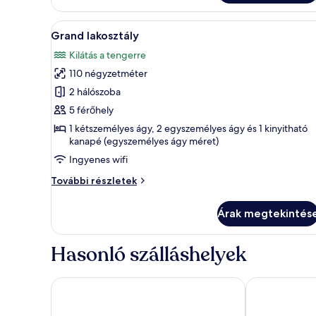
további
részletei
A
Grand lakosztály | Minibár ing
9
Grand lakosztály
következő
Kilátás a tengerre
szoba
110 négyzetméter
összes
képének
2 hálószoba
megtekintése:
5 férőhely
Grand
1 kétszemélyes ágy, 2 egyszemélyes ágy és 1 kinyitható
lakosztály
kanapé (egyszemélyes ágy méret)
Ingyenes wifi
Grand
További részletek
lakosztály
további
Árak megtekintés
részletei
Hasonló szálláshelyek
La Quinta by Wyndham Bodrum
Başka Resort 