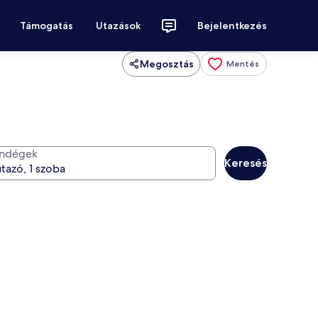
Támogatás
Utazások
Bejelentkezés
Megosztás
Mentés
ndégek
Keresés