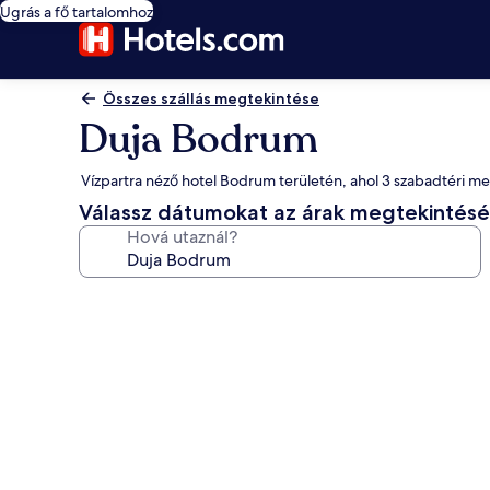
Ugrás a fő tartalomhoz
Összes szállás megtekintése
Duja Bodrum
Vízpartra néző hotel Bodrum területén, ahol 3 szabadtéri m
Válassz dátumokat az árak megtekintés
Hová utaznál?
A(z)
Duja
Bodrum
képgalériája