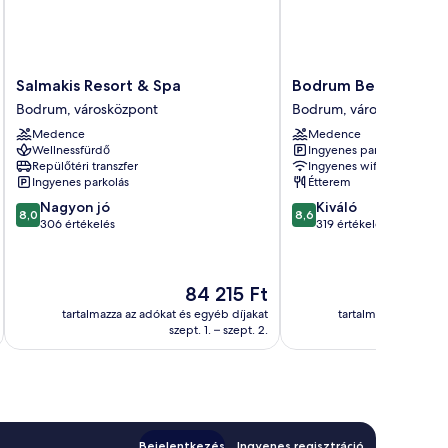
Salmakis
Bodrum
Salmakis Resort & Spa
Bodrum Beach Resor
Resort
Beach
Bodrum, városközpont
Bodrum, városközpont
&
Resort
Medence
Medence
Spa
Bodrum,
Wellnessfürdő
Ingyenes parkolás
Bodrum,
városközpont
Repülőtéri transzfer
Ingyenes wifi
városközpont
Ingyenes parkolás
Étterem
8.0
8.6
Nagyon jó
Kiváló
8,0
8,6
ennyiből:
ennyiből:
306 értékelés
319 értékelés
10,
10,
Nagyon
Kiváló,
jó,
319
Az
84 215 Ft
306
értékelés
ár
értékelés
tartalmazza az adókat és egyéb díjakat
tartalmazza az adóka
84 215 Ft
szept. 1. – szept. 2.
Bejelentkezés
Ingyenes regisztráció