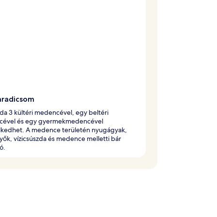
paradicsom
oda 3 kültéri medencével, egy beltéri
ével és egy gyermekmedencével
lkedhet. A medence területén nyugágyak,
ők, vízicsúszda és medence melletti bár
ó.