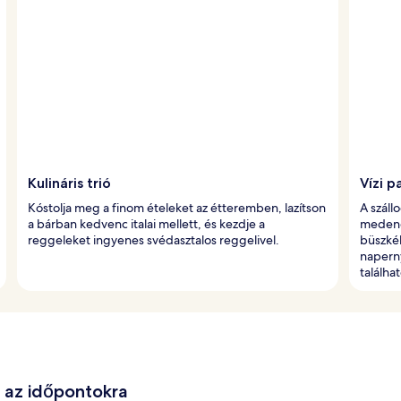
Kulináris trió
Vízi 
Kóstolja meg a finom ételeket az étteremben, lazítson
A száll
a bárban kedvenc italai mellett, és kezdje a
medenc
reggeleket ingyenes svédasztalos reggelivel.
büszké
naperny
találhat
e az időpontokra