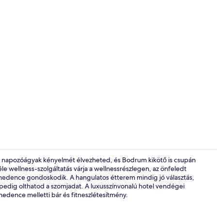
Tartalomkész
és napozóágyak kényelmét élvezheted, és Bodrum kikötő is csupán
éle wellness-szolgáltatás várja a wellnessrészlegen, az önfeledt
medence gondoskodik. A hangulatos étterem mindig jó választás,
Külső rész
l pedig olthatod a szomjadat. A luxusszínvonalú hotel vendégei
medence melletti bár és fitneszlétesítmény.