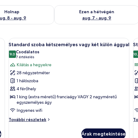
g. 8
elkezésre állás ellenőrzése: aug. 8 - aug. 9
A mostani hétvégi rendelkezésre állás 
Holnap
Ezen a hétvégén
ug. 8 - aug. 9
aug. 7 - aug. 9
ét külön ággyal | Minibár ingyenes italokkal és széf a szobában
A
Egy modern szállodai szoba, amelyben e
A
7
Standard szoba kétszemélyes vagy két külön ággyal
St
következő
k
Csodálatos
szoba
9,0
s
10
10-ből 9,0
(7
7 értékelés
összes
ö
értékelés)
Kilátás a hegyekre
képének
k
28 négyzetméter
megtekintése:
m
1 hálószoba
Standard
S
4 férőhely
szoba
s
1 king (extra méretű) franciaágy VAGY 2 nagyméretű
kétszemélyes
(
egyszemélyes ágy
vagy
B
Ingyenes wifi
két
külön
Standard
St
További részletek
To
szoba
sz
ággyal
kétszemélyes
(M
e
Árak megtekintése
vagy
Bu