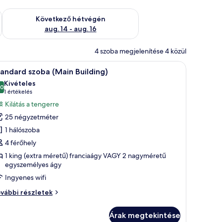
ellenőrzése: aug. 7 - aug. 9
A következő hétvégi rendelkezésre állás ellenőrzése: aug. 14 -
Következő hétvégén
aug. 14 - aug. 16
4 szoba megjelenítése 4 közül
gy nagy ágy, éjjeliszekrények, íróasztal és tükör található.
Standard szoba (Main Building) | Minibár ingy
5
andard szoba (Main Building)
övetkező
Kivételes
zoba
,0
10-ből 10,0
(1
1 értékelés
sszes
értékelés)
Kilátás a tengerre
épének
25 négyzetméter
egtekintése:
1 hálószoba
tandard
4 férőhely
zoba
1 king (extra méretű) franciaágy VAGY 2 nagyméretű
Main
egyszemélyes ágy
uilding)
Ingyenes wifi
andard
vábbi részletek
oba
ain
Árak megtekintése
ilding)