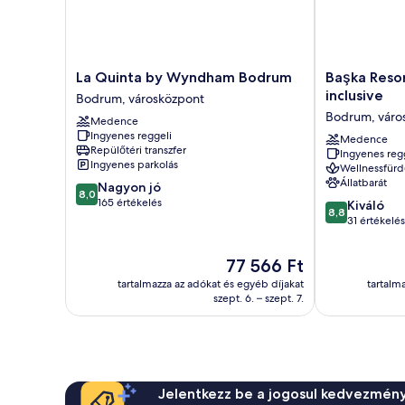
La
Başka
La Quinta by Wyndham Bodrum
Başka Resor
Quinta
Resort
inclusive
Bodrum, városközpont
by
Bodrum
Bodrum, váro
Medence
Wyndham
-
Ingyenes reggeli
Bodrum
All
Medence
Repülőtéri transzfer
Ingyenes reg
Bodrum,
inclusive
Ingyenes parkolás
Wellnessfürd
városközpont
Bodrum,
Állatbarát
8.0
Nagyon jó
városközpont
8,0
ennyiből:
165 értékelés
8.8
Kiváló
8,8
10,
ennyiből:
31 értékelés
Nagyon
10,
jó,
Kiváló,
Az
77 566 Ft
165
31
ár
értékelés
tartalmazza az adókat és egyéb díjakat
tartalm
értékelés
77 566 Ft
szept. 6. – szept. 7.
Jelentkezz be a jogosul kedvezmény