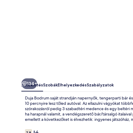
134+
Áttekintés
Szobák
Elhelyezkedés
Szabályzatok
Duja Bodrum saját strandján napernyők, tengerparti bár 
10 percnyire lesz tőled autóval. Az ellazulni vágyókat többf
szórakozásról pedig 3 szabadtéri medence és egy beltéri 
ha harapnál valamit, a vendégszerető bár/társalgó italaiva
emellett a következőket is élvezhetik: ingyenes játszóház, 
Értékelések
Jó
7,8