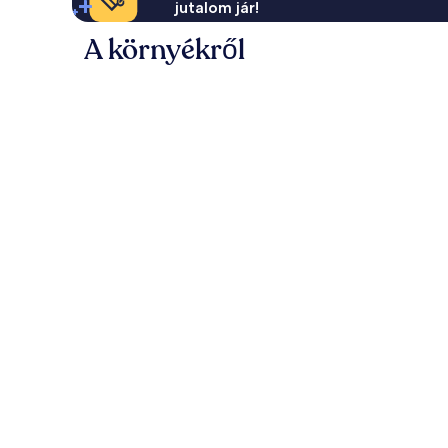
jutalom jár!
A környékről