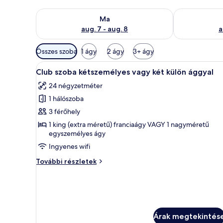
A ma esti rendelkezésre állás ellenőrzése: aug. 7 - au
A holnapi rend
Ma
aug. 7 - aug. 8
a
Szobákhoz
Összes szoba
1 ágy
2 ágy
3+ ágy
rendelkezésre
A
Club szoba kétszemélyes vagy k
álló
6
Club szoba kétszemélyes vagy két külön ággyal
következő
szűrők
24 négyzetméter
szoba
1 hálószoba
összes
képének
3 férőhely
megtekintése:
1 king (extra méretű) franciaágy VAGY 1 nagyméretű
egyszemélyes ágy
Club
szoba
Ingyenes wifi
kétszemélyes
Club
További részletek
vagy
szoba
kétszemélyes
két
vagy
külön
két
ággyal
külön
ággyal
Árak megtekintés