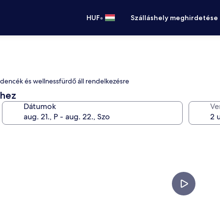
•
HUF
Szálláshely meghirdetése
edencék és wellnessfürdő áll rendelkezésre
éhez
Dátumok
Ve