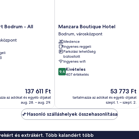
Manzara
t Bodrum - All
Manzara Boutique Hotel
Boutique
Bodrum, városközpont
Hotel
sközpont
Medence
Bodrum,
Ingyenes reggeli
városközpont
Parkolási lehetőség
geli
biztosított
ő
Ingyenes wifi
9.4
Kivételes
9,4
ennyiből:
407 értékelés
10,
Kivételes,
Az
Az
137 611 Ft
53 773 Ft
407
ár
ár
értékelés
azza az adókat és egyéb díjakat
tartalmazza az adókat és egyéb díjakat
137 611 Ft
53 773 Ft
aug. 28. – aug. 29.
szept. 1. – szept. 2.
Hasonló szálláshelyek összehasonlítása
ekért és extrákért. Több kalandért több