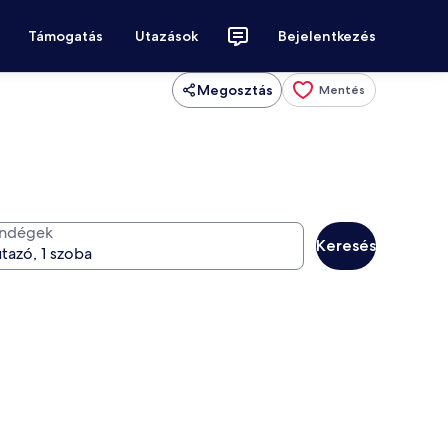
Támogatás
Utazások
Bejelentkezés
Megosztás
Mentés
ndégek
Keresés