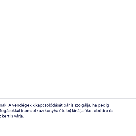
A szálláshely
ak. A vendégek kikapcsolódását bár is szolgálja, ha pedig
gásokkal (nemzetközi konyha ételei) kínálja őket ebédre és
kert is várja.
Bár (a szállá