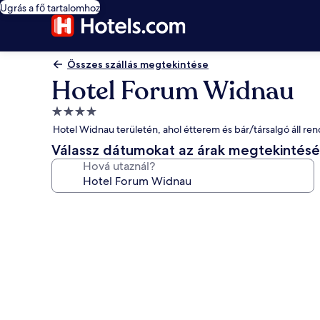
Ugrás a fő tartalomhoz
Összes szállás megtekintése
Hotel Forum Widnau
4.0
csillagos
Hotel Widnau területén, ahol étterem és bár/társalgó áll re
szálláshely
Válassz dátumokat az árak megtekintés
Hová utaznál?
A(z)
Hotel
Forum
Widnau
képgalériája