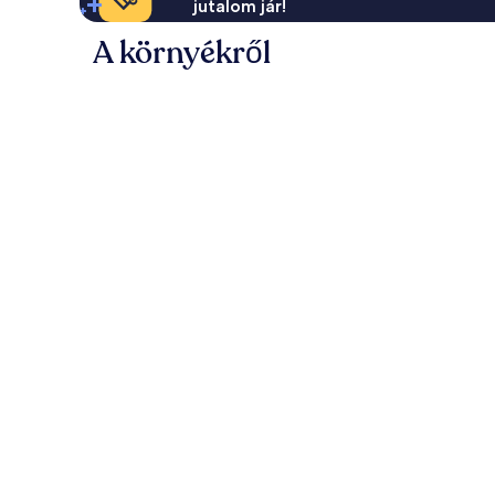
jutalom jár!
A környékről