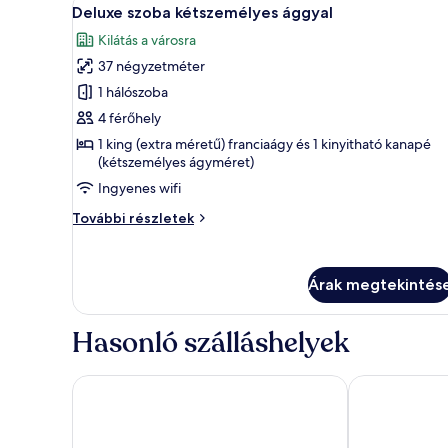
A
22
Deluxe szoba kétszemélyes ággyal
következő
Kilátás a városra
szoba
37 négyzetméter
összes
képének
1 hálószoba
megtekintése:
4 férőhely
Deluxe
1 king (extra méretű) franciaágy és 1 kinyitható kanapé
szoba
(kétszemélyes ágyméret)
kétszemélyes
Ingyenes wifi
ággyal
Deluxe
További részletek
szoba
kétszemélyes
ággyal
Árak megtekintés
további
részletei
Hasonló szálláshelyek
City Hotel Glarnerland
Ibis Styles S