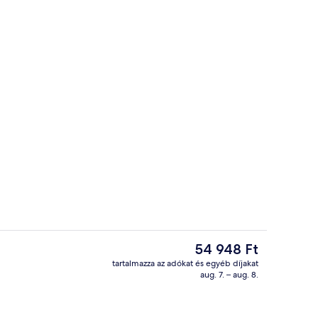
 külső területei
Business szoba kétszemélyes ággyal, 
A
54 948 Ft
jelenlegi
tartalmazza az adókat és egyéb díjakat
ár
aug. 7. – aug. 8.
shelyen)
Recepció
54 948 Ft