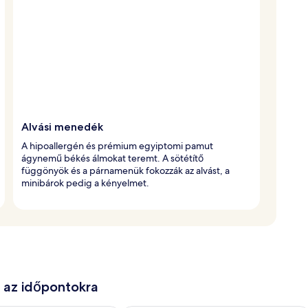
Alvási menedék
A hipoallergén és prémium egyiptomi pamut
ágynemű békés álmokat teremt. A sötétítő
függönyök és a párnamenük fokozzák az alvást, a
minibárok pedig a kényelmet.
e az időpontokra