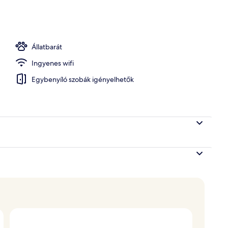
ora
Állatbarát
Ingyenes wifi
Egybenyíló szobák igényelhetők