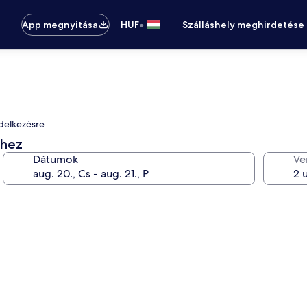
•
App megnyitása
HUF
Szálláshely meghirdetése
ndelkezésre
éhez
Dátumok
Ve