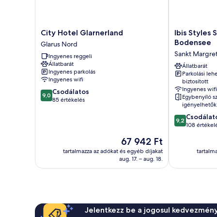
City
Ibis
City Hotel Glarnerland
Ibis Styles
Hotel
Styles
Bodensee
Glarus Nord
Glarnerland
St
Sankt Margre
Ingyenes reggeli
Glarus
Margrethen
Állatbarát
Nord
Bodensee
Állatbarát
Ingyenes parkolás
Parkolási leh
Sankt
Ingyenes wifi
biztosított
Margrethen
Ingyenes wifi
9.0
Csodálatos
9,0
Egybenyíló s
ennyiből:
85 értékelés
igényelhetők
10,
9.2
Csodálat
Csodálatos,
9,2
ennyiből:
108 értékel
85
10,
értékelés
Az
67 942 Ft
Csodálatos,
ár
108
tartalmazza az adókat és egyéb díjakat
tartalm
67 942 Ft
aug. 17. – aug. 18.
értékelés
Jelentkezz be a jogosul kedvezmény