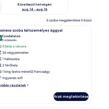
ellenőrzése: aug. 7 - aug. 9
A következő hétvégi rendelkezésre állás ellenőrzése: aug. 14 -
Következő hétvégén
aug. 14 - aug. 16
6 szoba megjelenítése 6 közül
tó egy ágy, éjjeliszekrények, egy íróasztal és egy szék.
Egy gondosan megterített, két személyes ágy, 
15
usiness szoba kétszemélyes ággyal
övetkező
Csodálatos
zoba
2
10-ből 9,2
(5
5 értékelés
sszes
értékelés)
Kilátás a városra
épének
26 négyzetméter
egtekintése:
1 hálószoba
usiness
2 férőhely
zoba
1 king (extra méretű) franciaágy
étszemélyes
ggyal
Ingyenes wifi
siness
vábbi részletek
oba
tszemélyes
Árak megtekintése
gyal
vábbi
szletei
tó egy ágy, éjjeliszekrények, egy íróasztal és egy szék.
Egy modern hálószoba, amelyben található egy á