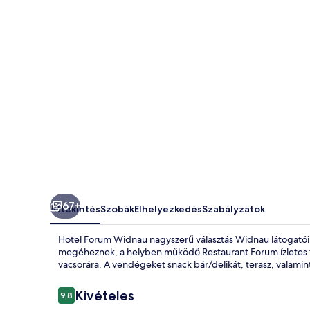
67+
Áttekintés
Szobák
Elhelyezkedés
Szabályzatok
Hotel Forum Widnau nagyszerű választás Widnau látogatóin
megéheznek, a helyben működő Restaurant Forum ízletes fo
vacsorára. A vendégeket snack bár/delikát, terasz, valamint 
Értékelések
Kivételes
9,8
9,8 ennyiből: 10