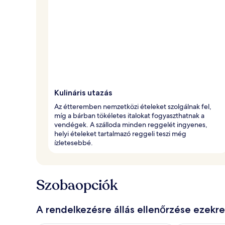
Kulináris utazás
Az étteremben nemzetközi ételeket szolgálnak fel,
míg a bárban tökéletes italokat fogyaszthatnak a
vendégek. A szálloda minden reggelét ingyenes,
helyi ételeket tartalmazó reggeli teszi még
ízletesebbé.
Szobaopciók
A rendelkezésre állás ellenőrzése ezekr