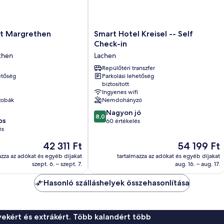
Smart
 St Margrethen
Smart Hotel Kreisel -- Self
Hotel
Check-in
Kreisel
then
Lachen
-
-
Repülőtéri transzfer
etőség
Parkolási lehetőség
Self
biztosított
Check-
Ingyenes wifi
in
zobák
Nemdohányzó
Lachen
8.0
Nagyon jó
8,0
os
ennyiből:
60 értékelés
és
10,
Nagyon
Az
Az
42 311 Ft
54 199 Ft
jó,
ár
ár
azza az adókat és egyéb díjakat
tartalmazza az adókat és egyéb díjakat
60
42 311 Ft
54 199 Ft
szept. 6. – szept. 7.
aug. 16. – aug. 17.
értékelés
Hasonló szálláshelyek összehasonlítása
ekért és extrákért. Több kalandért több