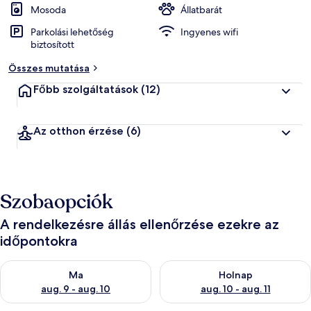
Mosoda
Állatbarát
Parkolási lehetőség
Ingyenes wifi
biztosított
Összes mutatása
Főbb szolgáltatások
(12)
Az otthon érzése
(6)
Szobaopciók
A rendelkezésre állás ellenőrzése ezekre az
időpontokra
A ma esti rendelkezésre állás ellenőrzése: aug. 9 - aug. 10
A holnapi rendelkezésre állás e
Ma
Holnap
aug. 9 - aug. 10
aug. 10 - aug. 11