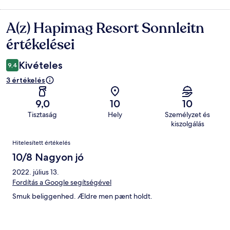
A(z) Hapimag Resort Sonnleitn
Értékelések
értékelései
Kivételes
9,4
3 értékelés
9,0
10
10
Tisztaság
Hely
Személyzet és
kiszolgálás
Értékelések
Hitelesített értékelés
10/8 Nagyon jó
2022. július 13.
Fordítás a Google segítségével
Smuk beliggenhed. Ældre men pænt holdt.