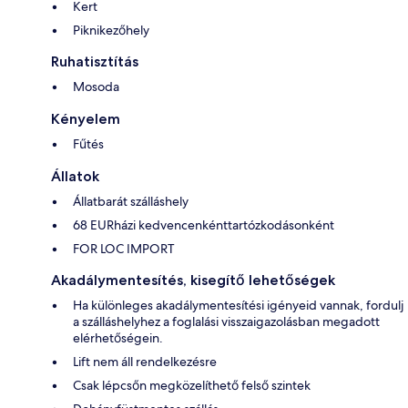
Kert
Piknikezőhely
Ruhatisztítás
Mosoda
Kényelem
Fűtés
Állatok
Állatbarát szálláshely
68 EURházi kedvencenkénttartózkodásonként
FOR LOC IMPORT
Akadálymentesítés, kisegítő lehetőségek
Ha különleges akadálymentesítési igényeid vannak, fordulj
a szálláshelyhez a foglalási visszaigazolásban megadott
elérhetőségein.
Lift nem áll rendelkezésre
Csak lépcsőn megközelíthető felső szintek