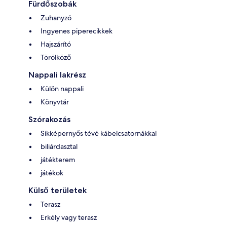
Fürdőszobák
Zuhanyzó
Ingyenes piperecikkek
Hajszárító
Törölköző
Nappali lakrész
Külön nappali
Könyvtár
Szórakozás
Síkképernyős tévé kábelcsatornákkal
biliárdasztal
játékterem
játékok
Külső területek
Terasz
Erkély vagy terasz