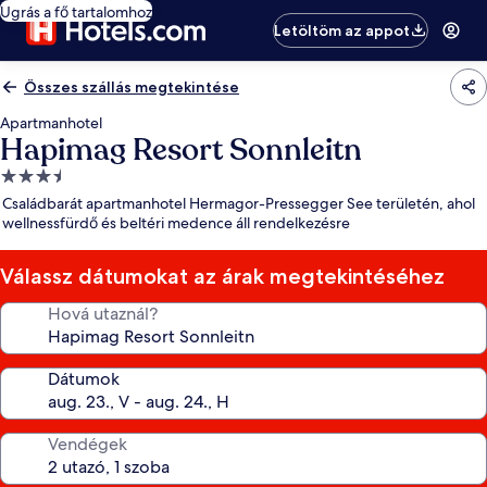
Ugrás a fő tartalomhoz
Letöltöm az appot
Összes szállás megtekintése
Apartmanhotel
Hapimag Resort Sonnleitn
3.5
csillagos
Családbarát apartmanhotel Hermagor-Pressegger See területén, ahol
szálláshely
wellnessfürdő és beltéri medence áll rendelkezésre
Válassz dátumokat az árak megtekintéséhez
Hová utaznál?
Dátumok
Vendégek