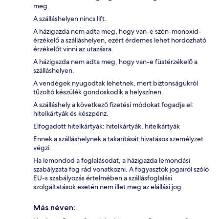
meg.
A szálláshelyen nincs lift.
A házigazda nem adta meg, hogy van-e szén-monoxid-
érzékelő a szálláshelyen, ezért érdemes lehet hordozható
érzékelőt vinni az utazásra.
A házigazda nem adta meg, hogy van-e füstérzékelő a
szálláshelyen.
A vendégek nyugodtak lehetnek, mert biztonságukról
tűzoltó készülék gondoskodik a helyszínen.
A szálláshely a következő fizetési módokat fogadja el:
hitelkártyák és készpénz.
Elfogadott hitelkártyák: hitelkártyák, hitelkártyák
Ennek a szálláshelynek a takarítását hivatásos személyzet
végzi.
Ha lemondod a foglalásodat, a házigazda lemondási
szabályzata fog rád vonatkozni. A fogyasztók jogairól szóló
EU-s szabályozás értelmében a szállásfoglalási
szolgáltatások esetén nem illet meg az elállási jog.
Más néven: