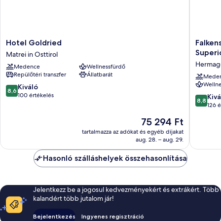
Hotel
Falkenst
Hotel Goldried
Falkens
Goldried
Hotel
Superi
Matrei in Osttirol
Matrei
&
Hermago
Medence
Wellnessfürdő
in
Spa
Repülőtéri transzfer
Állatbarát
Osttirol
Carinzia
Mede
Wellne
l
8.6
Kiváló
8,6
4
ennyiből:
100 értékelés
8.8
Kivá
8,8
Star
10,
ennyiből
126 é
Superio
Kiváló,
10,
Az
75 294 Ft
Hermag
100
Kiváló,
ár
Presseg
értékelés
126
tartalmazza az adókat és egyéb díjakat
75 294 Ft
See
aug. 28. – aug. 29.
értékelé
Hasonló szálláshelyek összehasonlítása
Jelentkezz be a jogosul kedvezményekért és extrákért. Több
kalandért több jutalom jár!
Bejelentkezés
Ingyenes regisztráció