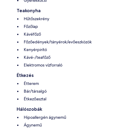
Gyerekkocsi
Teakonyha
Hűtőszekrény
Főzőlap
Kávéfőző
Főzőedények/tányérok/evőeszközök
Kenyérpirító
Kávé-/teafőző
Elektromos vízforraló
Étkezés
Étterem
Bár/társalgó
Étkezőasztal
Hálószobák
Hipoallergén ágynemű
Ágynemű