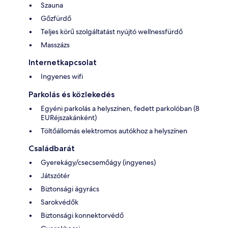
Szauna
Gőzfürdő
Teljes körű szolgáltatást nyújtó wellnessfürdő
Masszázs
Internetkapcsolat
Ingyenes wifi
Parkolás és közlekedés
Egyéni parkolás a helyszínen, fedett parkolóban (8
EURéjszakánként)
Töltőállomás elektromos autókhoz a helyszínen
Családbarát
Gyerekágy/csecsemőágy (ingyenes)
Játszótér
Biztonsági ágyrács
Sarokvédők
Biztonsági konnektorvédő