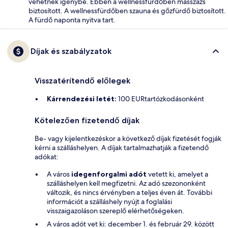
vehetnek igénybe. Ebben a wellnessfürdőben masszázs
biztosított. A wellnessfürdőben szauna és gőzfürdő biztosított.
A fürdő naponta nyitva tart.
Díjak és szabályzatok
Visszatérítendő előlegek
Kárrendezési letét:
100 EURtartózkodásonként
Kötelezően fizetendő díjak
Be- vagy kijelentkezéskor a következő díjak fizetését fogják
kérni a szálláshelyen. A díjak tartalmazhatják a fizetendő
adókat:
A város
idegenforgalmi adót
vetett ki, amelyet a
szálláshelyen kell megfizetni. Az adó szezononként
változik, és nincs érvényben a teljes éven át. További
információt a szálláshely nyújt a foglalási
visszaigazoláson szereplő elérhetőségeken.
A város adót vet ki: december 1. és február 29. között