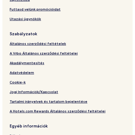
o
r
u
r
t
r
Futtasd velünk promócióidat
a
Utazási ügynökök
n
t
Szabályzatok
Általános szerződési feltételek
A Vrbo Általános szerződési feltételei
Akadálymentesítés
Adatvédelem
Cookie-k
Jogi Információk/Kapcsolat
Tartalmi irányelvek és tartalom bejelentése
A Hotels.com Rewards Általános szerződési feltételei
Egyéb információk