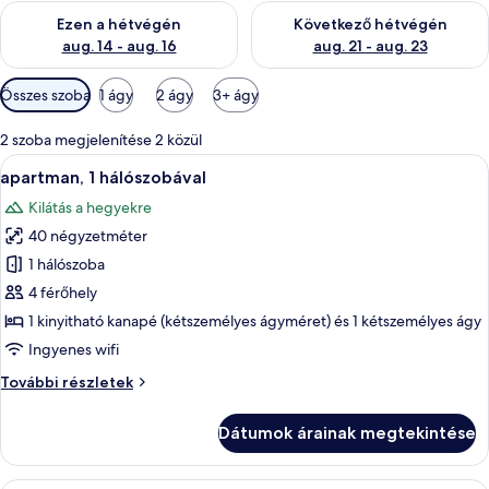
A mostani hétvégi rendelkezésre állás ellenőrzése: aug. 14 - au
A következő hétvégi rendelkezé
Ezen a hétvégén
Következő hétvégén
aug. 14 - aug. 16
aug. 21 - aug. 23
Szobákhoz
Összes szoba
1 ágy
2 ágy
3+ ágy
rendelkezésre
álló
2 szoba megjelenítése 2 közül
szűrők
A
Egy szoba két ággyal, fa falakkal, függ
14
apartman, 1 hálószobával
következő
Kilátás a hegyekre
szoba
40 négyzetméter
összes
képének
1 hálószoba
megtekintése:
4 férőhely
apartman,
1 kinyitható kanapé (kétszemélyes ágyméret) és 1 kétszemélyes ágy
1
Ingyenes wifi
hálószobával
apartman,
További részletek
1
hálószobával
Dátumok árainak megtekintése
további
részletei
Egy fából készült, egyszerűen berendeze