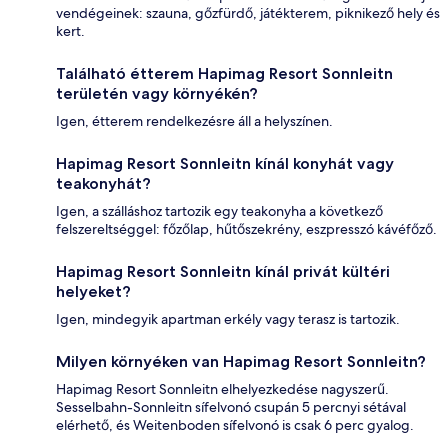
vendégeinek: szauna, gőzfürdő, játékterem, piknikező hely és
kert.
Található étterem Hapimag Resort Sonnleitn
területén vagy környékén?
Igen, étterem rendelkezésre áll a helyszínen.
Hapimag Resort Sonnleitn kínál konyhát vagy
teakonyhát?
Igen, a szálláshoz tartozik egy teakonyha a következő
felszereltséggel: főzőlap, hűtőszekrény, eszpresszó kávéfőző.
Hapimag Resort Sonnleitn kínál privát kültéri
helyeket?
Igen, mindegyik apartman erkély vagy terasz is tartozik.
Milyen környéken van Hapimag Resort Sonnleitn?
Hapimag Resort Sonnleitn elhelyezkedése nagyszerű.
Sesselbahn-Sonnleitn sífelvonó csupán 5 percnyi sétával
elérhető, és Weitenboden sífelvonó is csak 6 perc gyalog.