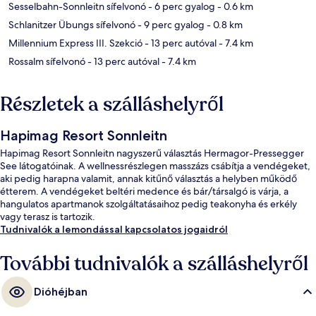
Sesselbahn-Sonnleitn sífelvonó
- 6 perc gyalog
- 0.6 km
Schlanitzer Übungs sífelvonó
- 9 perc gyalog
- 0.8 km
Millennium Express III. Szekció
- 13 perc autóval
- 7.4 km
Rossalm sífelvonó
- 13 perc autóval
- 7.4 km
Részletek a szálláshelyről
Hapimag Resort Sonnleitn
Hapimag Resort Sonnleitn nagyszerű választás Hermagor-Pressegger
See látogatóinak. A wellnessrészlegen masszázs csábítja a vendégeket,
aki pedig harapna valamit, annak kitűnő választás a helyben működő
étterem. A vendégeket beltéri medence és bár/társalgó is várja, a
hangulatos apartmanok szolgáltatásaihoz pedig teakonyha és erkély
vagy terasz is tartozik.
Tudnivalók a lemondással kapcsolatos jogaidról
További tudnivalók a szálláshelyről
Dióhéjban