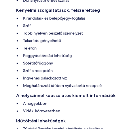
Dohányfüstmentes szállás
Kényelmi szolgáltatások, felszereltség
Kirándulás- és belépőjegy-foglalás
Széf
Több nyelven beszélő személyzet
Takarítás igényelhető
Telefon
Poggyásztárolási lehetőség
Sötétítőfüggöny
Széf a recepción
Ingyenes palackozott víz
Meghatározott időben nyitva tartó recepció
A helyszínnel kapcsolatos kiemelt információk
A hegyekben
Vidéki környezetben
Időtöltési lehetőségek
Túrázási/kerékpározási lehetőség a közelben