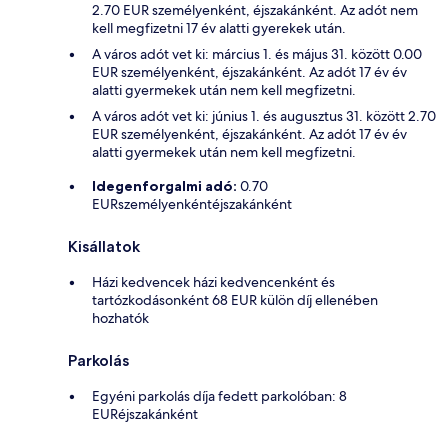
2.70 EUR személyenként, éjszakánként. Az adót nem
kell megfizetni 17 év alatti gyerekek után.
A város adót vet ki: március 1. és május 31. között 0.00
EUR személyenként, éjszakánként. Az adót 17 év év
alatti gyermekek után nem kell megfizetni.
A város adót vet ki: június 1. és augusztus 31. között 2.70
EUR személyenként, éjszakánként. Az adót 17 év év
alatti gyermekek után nem kell megfizetni.
Idegenforgalmi adó:
0.70
EURszemélyenkéntéjszakánként
Kisállatok
Házi kedvencek házi kedvencenként és
tartózkodásonként 68 EUR külön díj ellenében
hozhatók
Parkolás
Egyéni parkolás díja fedett parkolóban: 8
EURéjszakánként