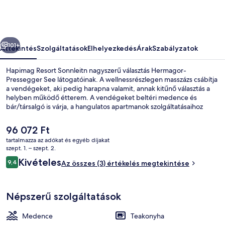
őző
Következő
101+
Áttekintés
Szolgáltatások
Elhelyezkedés
Árak
Szabályzatok
Hapimag Resort Sonnleitn nagyszerű választás Hermagor-
Pressegger See látogatóinak. A wellnessrészlegen masszázs csábítja
a vendégeket, aki pedig harapna valamit, annak kitűnő választás a
helyben működő étterem. A vendégeket beltéri medence és
bár/társalgó is várja, a hangulatos apartmanok szolgáltatásaihoz
pedig teakonyha és erkély vagy terasz is tartozik.
A
96 072 Ft
jelenlegi
tartalmazza az adókat és egyéb díjakat
ár
szept. 1. – szept. 2.
Külső rész
96 072 Ft
Értékelések
Kivételes
9,4
Az összes (3) értékelés megtekintése
9,4 ennyiből: 10
Népszerű szolgáltatások
Medence
Teakonyha