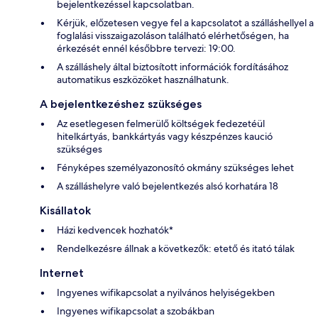
bejelentkezéssel kapcsolatban.
Kérjük, előzetesen vegye fel a kapcsolatot a szálláshellyel a
foglalási visszaigazoláson található elérhetőségen, ha
érkezését ennél későbbre tervezi: 19:00.
A szálláshely által biztosított információk fordításához
automatikus eszközöket használhatunk.
A bejelentkezéshez szükséges
Az esetlegesen felmerülő költségek fedezetéül
hitelkártyás, bankkártyás vagy készpénzes kaució
szükséges
Fényképes személyazonosító okmány szükséges lehet
A szálláshelyre való bejelentkezés alsó korhatára 18
Kisállatok
Házi kedvencek hozhatók*
Rendelkezésre állnak a következők: etető és itató tálak
Internet
Ingyenes wifikapcsolat a nyilvános helyiségekben
Ingyenes wifikapcsolat a szobákban