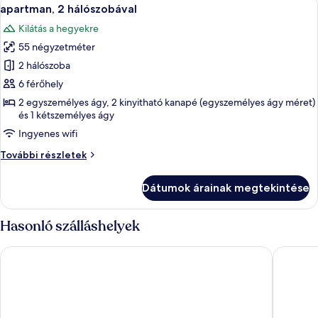
A
9
apartman, 2 hálószobával
következő
Kilátás a hegyekre
szoba
55 négyzetméter
összes
képének
2 hálószoba
megtekintése:
6 férőhely
apartman,
2 egyszemélyes ágy, 2 kinyitható kanapé (egyszemélyes ágy méret)
2
és 1 kétszemélyes ágy
hálószobával
Ingyenes wifi
apartman,
További részletek
2
hálószobával
Dátumok árainak megtekintése
további
részletei
Hasonló szálláshelyek
Hotel Goldried
Falkenste