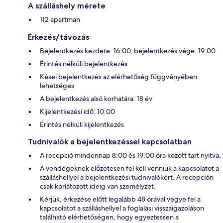
A szálláshely mérete
112 apartman
Érkezés/távozás
Bejelentkezés kezdete: 16:00, bejelentkezés vége: 19:00
Érintés nélküli bejelentkezés
Kései bejelentkezés az elérhetőség függvényében
lehetséges
A bejelentkezés alsó korhatára: 18 év
Kijelentkezési idő: 10:00
Érintés nélküli kijelentkezés
Tudnivalók a bejelentkezéssel kapcsolatban
A recepció mindennap 8:00 és 19:00 óra között tart nyitva.
A vendégeknek előzetesen fel kell venniük a kapcsolatot a
szálláshellyel a bejelentkezési tudnivalókért. A recepción
csak korlátozott ideig van személyzet.
Kérjük, érkezése előtt legalább 48 órával vegye fel a
kapcsolatot a szálláshellyel a foglalási visszaigazoláson
található elérhetőségen, hogy egyeztessen a