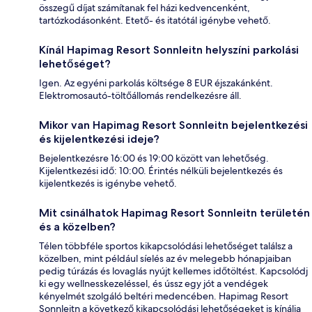
összegű díjat számítanak fel házi kedvencenként,
tartózkodásonként. Etető- és itatótál igénybe vehető.
Kínál Hapimag Resort Sonnleitn helyszíni parkolási
lehetőséget?
Igen. Az egyéni parkolás költsége 8 EUR éjszakánként.
Elektromosautó-töltőállomás rendelkezésre áll.
Mikor van Hapimag Resort Sonnleitn bejelentkezési
és kijelentkezési ideje?
Bejelentkezésre 16:00 és 19:00 között van lehetőség.
Kijelentkezési idő: 10:00. Érintés nélküli bejelentkezés és
kijelentkezés is igénybe vehető.
Mit csinálhatok Hapimag Resort Sonnleitn területén
és a közelben?
Télen többféle sportos kikapcsolódási lehetőséget találsz a
közelben, mint például síelés az év melegebb hónapjaiban
pedig túrázás és lovaglás nyújt kellemes időtöltést. Kapcsolódj
ki egy wellnesskezeléssel, és ússz egy jót a vendégek
kényelmét szolgáló beltéri medencében. Hapimag Resort
Sonnleitn a következő kikapcsolódási lehetőségeket is kínálja