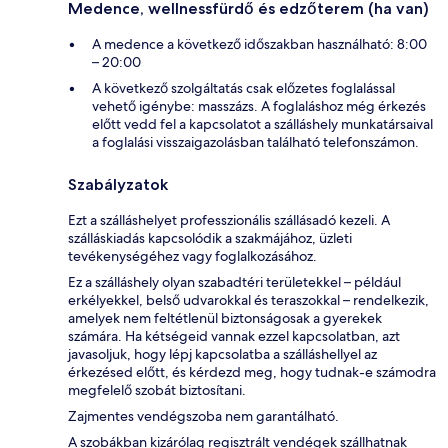
Medence, wellnessfürdő és edzőterem (ha van)
A medence a következő időszakban használható: 8:00
– 20:00
A következő szolgáltatás csak előzetes foglalással
vehető igénybe: masszázs. A foglaláshoz még érkezés
előtt vedd fel a kapcsolatot a szálláshely munkatársaival
a foglalási visszaigazolásban található telefonszámon.
Szabályzatok
Ezt a szálláshelyet professzionális szállásadó kezeli. A
szálláskiadás kapcsolódik a szakmájához, üzleti
tevékenységéhez vagy foglalkozásához.
Ez a szálláshely olyan szabadtéri területekkel – például
erkélyekkel, belső udvarokkal és teraszokkal – rendelkezik,
amelyek nem feltétlenül biztonságosak a gyerekek
számára. Ha kétségeid vannak ezzel kapcsolatban, azt
javasoljuk, hogy lépj kapcsolatba a szálláshellyel az
érkezésed előtt, és kérdezd meg, hogy tudnak-e számodra
megfelelő szobát biztosítani.
Zajmentes vendégszoba nem garantálható.
A szobákban kizárólag regisztrált vendégek szállhatnak