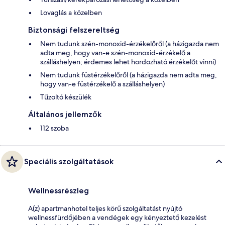
Lovaglás a közelben
Biztonsági felszereltség
Nem tudunk szén-monoxid-érzékelőről (a házigazda nem
adta meg, hogy van-e szén-monoxid-érzékelő a
szálláshelyen; érdemes lehet hordozható érzékelőt vinni)
Nem tudunk füstérzékelőről (a házigazda nem adta meg,
hogy van-e füstérzékelő a szálláshelyen)
Tűzoltó készülék
Általános jellemzők
112 szoba
Speciális szolgáltatások
Wellnessrészleg
A(z) apartmanhotel teljes körű szolgáltatást nyújtó
wellnessfürdőjében a vendégek egy kényeztető kezelést