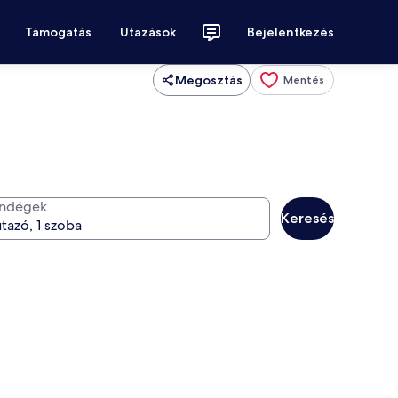
Támogatás
Utazások
Bejelentkezés
Megosztás
Mentés
ndégek
Keresés