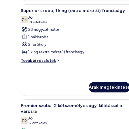
franciaágy
A
Egy szállodai szoba, amelyben e
8
további
Superior szoba, 1 king (extra méretű) franciaágy
következő
részletei
Jó
szoba
7,4
10-ből 7,4
(30
30 értékelés
összes
értékelés)
23 négyzetméter
képének
1 hálószoba
megtekintése:
2 férőhely
Superior
1 king (extra méretű) franciaágy
szoba,
1
Superior
További részletek
szoba,
king
1
(extra
king
méretű)
(extra
franciaágy
méretű)
Árak megtekintés
franciaágy
további
részletei
A
Egy szállodai szoba két ággyal, í
5
Premier szoba, 2 kétszemélyes ágy, kilátással a
következő
városra
szoba
Jó
7,6
összes
10-ből 7,6
(37
37 értékelés
képének