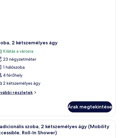
szletei
zoba, 2 kétszemélyes ágy
Kilátás a városra
23 négyzetméter
1 hálószoba
4 férőhely
2 kétszemélyes ágy
oba,
vábbi részletek
tszemélyes
Árak megtekintése
y
vábbi
szletei
, és kilátás nyílik a városra.
 televízióval, és kilátással a városra.
Egy kétágyas szoba, íróasztallal, széssel, televíz
1
adicionális szoba, 2 kétszemélyes ágy (Mobility
övetkező
cessible, Roll-In Shower)
zoba