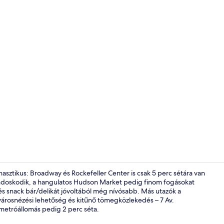
Prémium ágyn
sztikus: Broadway és Rockefeller Center is csak 5 perc sétára van
ondoskodik, a hangulatos Hudson Market pedig finom fogásokat
ó és snack bár/delikát jóvoltából még nívósabb. Más utazók a
Síkképernyős
 városnézési lehetőség és kitűnő tömegközlekedés – 7 Av.
 metróállomás pedig 2 perc séta.