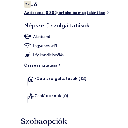
Értékelések
Jó
7,4
7,4 ennyiből: 10
Az összes (8 882) értékelés megtekintése
Külső rész
Népszerű szolgáltatások
Állatbarát
Ingyenes wifi
Légkondicionálás
Összes mutatása
Főbb szolgáltatások
(12)
Családoknak
(6)
Szobaopciók