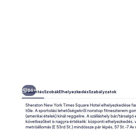
Hotel
képgalériája
84+
Áttekintés
Szobák
Elhelyezkedés
Szabályzatok
Sheraton New York Times Square Hotel elhelyezkedése fana
tőle. A sportolási lehetőségekről nonstop fitneszterem g
(amerikai ételek) kínál reggelire. A szálláshely bár/társalg
következőket is nagyra értékelik: központi elhelyezkedés,
metróállomás (E 53rd St.) mindössze pár lépés, 57 St.-7 Av