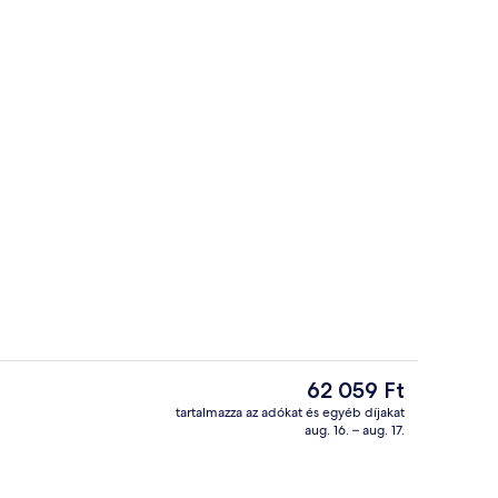
emű, kényelmi párnázat, széf a szobában és íróasztal
Fitneszlétesítmény
A
62 059 Ft
jelenlegi
tartalmazza az adókat és egyéb díjakat
ár
aug. 16. – aug. 17.
 tévé és fizetős filmek
Bár (a szálláshelyen)
62 059 Ft