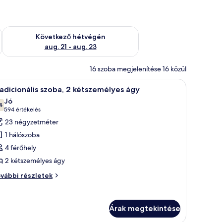
ellenőrzése: aug. 14 - aug. 16
A következő hétvégi rendelkezésre állás ellenőrzése: aug. 21 -
Következő hétvégén
aug. 21 - aug. 23
16 szoba megjelenítése 16 közül
blak található, és kilátás nyílik a szálloda épületére.
 ágy, egy íróasztal székkkel, egy tükrös sminkasztal és egy függönnyel elláto
Egy szállodai szoba két ággyal, íróasztallal, szé
8
adicionális szoba, 2 kétszemélyes ágy
övetkező
Jó
zoba
4
10-ből 7,4
(594
594 értékelés
sszes
értékelés)
23 négyzetméter
épének
1 hálószoba
egtekintése:
4 férőhely
radicionális
2 kétszemélyes ágy
zoba,
adicionális
vábbi részletek
oba,
étszemélyes
gy
tszemélyes
Árak megtekintése
y
vábbi