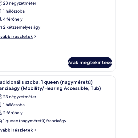
23 négyzetméter
sszes
1 hálószoba
épének
4 férőhely
egtekintése:
radicionális
2 kétszemélyes ágy
zoba,
adicionális
vábbi részletek
oba,
étszemélyes
tszemélyes
gy
y
Mobility
Árak megtekintése
obility
ccessible,
cessible,
ll-
ll-
ből a városra nyílik kilátás.
ágy, egy íróasztal, egy szék, egy televízió és egy ablak található, melyből a v
Egy szállodai szoba, amelyben egy nagy ágy, egy
7
adicionális szoba, 1 queen (nagyméretű)
övetkező
ower)
anciaágy (Mobility/Hearing Accessible, Tub)
hower)
vábbi
zoba
23 négyzetméter
szletei
sszes
1 hálószoba
épének
2 férőhely
egtekintése:
radicionális
1 queen (nagyméretű) franciaágy
zoba,
adicionális
vábbi részletek
oba,