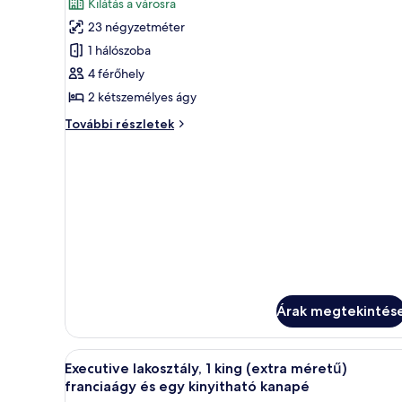
értékelés)
Kilátás a városra
megtekintése:
23 négyzetméter
Premier
1 hálószoba
szoba,
4 férőhely
2
2 kétszemélyes ágy
kétszemélyes
ágy,
Premier
További részletek
szoba,
kilátással
2
a
kétszemélyes
városra
ágy,
kilátással
a
városra
további
részletei
Árak megtekintés
A
Egy szállodai szoba, amelyben ta
4
Executive lakosztály, 1 king (extra méretű)
következő
franciaágy és egy kinyitható kanapé
szoba