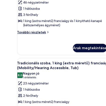
46 négyzetméter
összes
1 hálószoba
képének
3 férőhely
megtekintése:
Executive
1 king (extra méretű) franciaágy és 1 kinyitható kanapé
(kétszemélyes ágyméret)
lakosztály,
1
Executive
További részletek
lakosztály,
king
1
(extra
king
méretű)
Árak megtekintés
(extra
franciaágy
méretű)
franciaágy
és
A
Egy szállodai szoba, amelyben e
és
4
Tradicionális szoba, 1 king (extra méretű) francia
egy
következő
egy
(Mobility/Hearing Accessible, Tub)
kinyitható
kinyitható
szoba
Nagyon jó
kanapé
kanapé
8,0
összes
10-ből 8,0
(1
1 értékelés
további
képének
értékelés)
részletei
23 négyzetméter
megtekintése:
1 hálószoba
Tradicionális
2 férőhely
szoba,
1 king (extra méretű) franciaágy
1