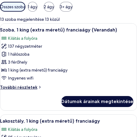
Szobákhoz
Összes szoba
1 ágy
2 ágy
3+ ágy
rendelkezésre
álló
13 szoba megjelenítése 13 közül
szűrők
A
Egy tetőterasz, ahol medence, szabadté
6
Szoba, 1 king (extra méretű) franciaágy (Verandah)
következő
Kilátás a folyóra
szoba
137 négyzetméter
összes
képének
1 hálószoba
megtekintése:
3 férőhely
Szoba,
1 king (extra méretű) franciaágy
1
Ingyenes wifi
king
Szoba,
További részletek
(extra
1
méretű)
king
Dátumok árainak megtekintése
franciaágy
(extra
méretű)
(Verandah)
franciaágy
A
Egy modern szállodaszoba, nagy ablakáv
6
(Verandah)
Lakosztály, 1 king (extra méretű) franciaágy
következő
további
Kilátás a folyóra
részletei
szoba