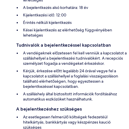
A bejelentkezés alsó korhatára: 18 év
Kijelentkezési idő: 12:00
Érintés nélküli kijelentkezés
Kései kijelentkezés az elérhetőség függvényében
lehetséges
Tudnivalók a bejelentkezéssel kapcsolatban
A vendégeknek előzetesen fel kell venniük a kapcsolatot a
szálláshellyel a bejelentkezési tudnivalókért. A recepciós
személyzet fogadja a vendégeket érkezéskor.
Kérjük, érkezése előtt legalább 24 órával vegye fel a
kapcsolatot a szálláshellyel a foglalási visszaigazoláson
található elérhetőségen, hogy egyeztessen a
bejelentkezéssel kapcsolatban.
A szálláshely által biztosított információk fordításához
automatikus eszközöket használhatunk.
A bejelentkezéshez szükséges
Az esetlegesen felmerülő költségek fedezetéül
hitelkártyás, bankkártyás vagy készpénzes kaució
szükséges