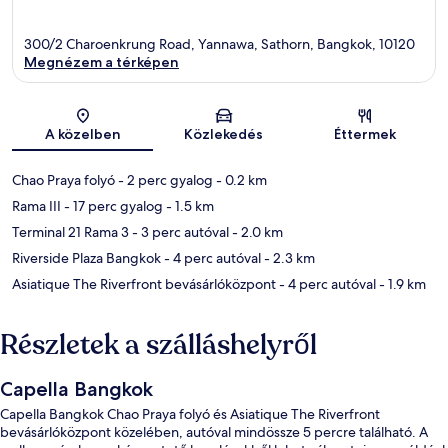
300/2 Charoenkrung Road, Yannawa, Sathorn, Bangkok, 10120
Megnézem a térképen
Térkép
A közelben
Közlekedés
Éttermek
Chao Praya folyó
- 2 perc gyalog
- 0.2 km
Rama III
- 17 perc gyalog
- 1.5 km
Terminal 21 Rama 3
- 3 perc autóval
- 2.0 km
Riverside Plaza Bangkok
- 4 perc autóval
- 2.3 km
Asiatique The Riverfront bevásárlóközpont
- 4 perc autóval
- 1.9 km
Részletek a szálláshelyről
Capella Bangkok
Capella Bangkok Chao Praya folyó és Asiatique The Riverfront
bevásárlóközpont közelében, autóval mindössze 5 percre található. A