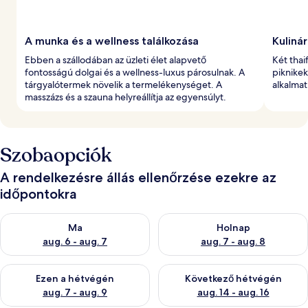
A munka és a wellness találkozása
Kuliná
Ebben a szállodában az üzleti élet alapvető
Két thai
fontosságú dolgai és a wellness-luxus párosulnak. A
piknikek
tárgyalótermek növelik a termelékenységet. A
alkalmat
masszázs és a szauna helyreállítja az egyensúlyt.
Szobaopciók
A rendelkezésre állás ellenőrzése ezekre az
időpontokra
A ma esti rendelkezésre állás ellenőrzése: aug. 6 - aug. 7
A holnapi rendelkezésre állás e
Ma
Holnap
aug. 6 - aug. 7
aug. 7 - aug. 8
A mostani hétvégi rendelkezésre állás ellenőrzése: aug. 7 - aug
A következő hétvégi rendelkezé
Ezen a hétvégén
Következő hétvégén
aug. 7 - aug. 9
aug. 14 - aug. 16