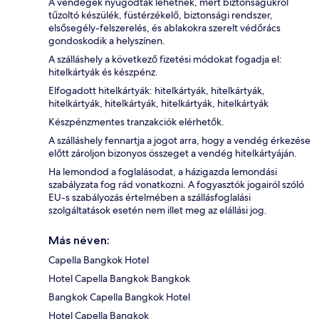
A vendégek nyugodtak lehetnek, mert biztonságukról
tűzoltó készülék, füstérzékelő, biztonsági rendszer,
elsősegély-felszerelés, és ablakokra szerelt védőrács
gondoskodik a helyszínen.
A szálláshely a következő fizetési módokat fogadja el:
hitelkártyák és készpénz.
Elfogadott hitelkártyák: hitelkártyák, hitelkártyák,
hitelkártyák, hitelkártyák, hitelkártyák, hitelkártyák
Készpénzmentes tranzakciók elérhetők.
A szálláshely fennartja a jogot arra, hogy a vendég érkezése
előtt zároljon bizonyos összeget a vendég hitelkártyáján.
Ha lemondod a foglalásodat, a házigazda lemondási
szabályzata fog rád vonatkozni. A fogyasztók jogairól szóló
EU-s szabályozás értelmében a szállásfoglalási
szolgáltatások esetén nem illet meg az elállási jog.
Más néven:
Capella Bangkok Hotel
Hotel Capella Bangkok Bangkok
Bangkok Capella Bangkok Hotel
Hotel Capella Bangkok