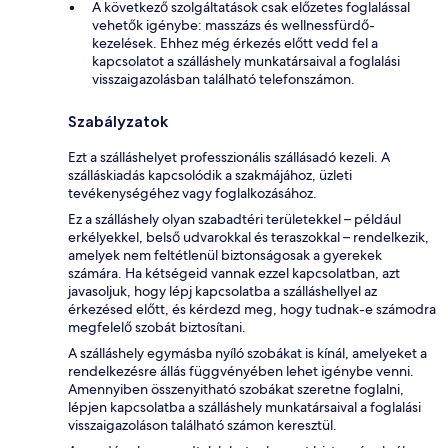
A következő szolgáltatások csak előzetes foglalással
vehetők igénybe: masszázs és wellnessfürdő-
kezelések. Ehhez még érkezés előtt vedd fel a
kapcsolatot a szálláshely munkatársaival a foglalási
visszaigazolásban található telefonszámon.
Szabályzatok
Ezt a szálláshelyet professzionális szállásadó kezeli. A
szálláskiadás kapcsolódik a szakmájához, üzleti
tevékenységéhez vagy foglalkozásához.
Ez a szálláshely olyan szabadtéri területekkel – például
erkélyekkel, belső udvarokkal és teraszokkal – rendelkezik,
amelyek nem feltétlenül biztonságosak a gyerekek
számára. Ha kétségeid vannak ezzel kapcsolatban, azt
javasoljuk, hogy lépj kapcsolatba a szálláshellyel az
érkezésed előtt, és kérdezd meg, hogy tudnak-e számodra
megfelelő szobát biztosítani.
A szálláshely egymásba nyíló szobákat is kínál, amelyeket a
rendelkezésre állás függvényében lehet igénybe venni.
Amennyiben összenyitható szobákat szeretne foglalni,
lépjen kapcsolatba a szálláshely munkatársaival a foglalási
visszaigazoláson található számon keresztül.