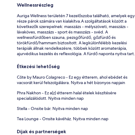
Wellnessrészleg
Auriga Wellness területén 7 kezelőszoba található, amelyek egy
része párok számára van kialakítva.A szolgáltatások között a
következők szerepelnek: masszázs - mélyszöveti, masszázs -
lávaköves, masszázs - sport és masszázs - svéd. A
wellnessfürdőben szauna, pezsgőfürdő, gőzfürdő és
törökfürdő/hammam biztosított. A legkülönfélébb kezelési
terápiák állnak rendelkezésre, többek között aromaterápia,
ajurvédikus kezelés és reflexológia. A fürdő naponta nyitva tart.
Étkezési lehetőség
Côte by Mauro Colagreco - Ez egy étterem, ahol ebédet és
vacsorát kerül felszolgálásra. Nyitva a hét bizonyos napjain
Phra Nakhon - Ez a(z) étterem halal ételek készítésére
specializálódott. Nyitva minden nap
Stella - Onsite bár. Nyitva minden nap
Tea Lounge - Onsite kávéház. Nyitva minden nap
Díjak és partnerségek