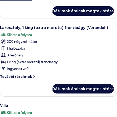
king
szoba,
(extra
1
Dátumok árainak megtekintése
king
méretű)
(extra
franciaágy
méretű)
A
Egy modern szállodaszoba, nagy ablakk
(Riverfront)
6
franciaágy
Lakosztály, 1 king (extra méretű) franciaágy (Verandah)
következő
(Riverfront)
Kilátás a folyóra
további
szoba
részletei
209 négyzetméter
összes
képének
1 hálószoba
megtekintése:
3 férőhely
Lakosztály,
1 king (extra méretű) franciaágy
1
Ingyenes wifi
king
Lakosztály,
További részletek
(extra
1
méretű)
king
Dátumok árainak megtekintése
franciaágy
(extra
méretű)
(Verandah)
franciaágy
A
Egy modern épület úszómedencével, n
9
(Verandah)
Villa
következő
további
Kilátás a folyóra
részletei
szoba