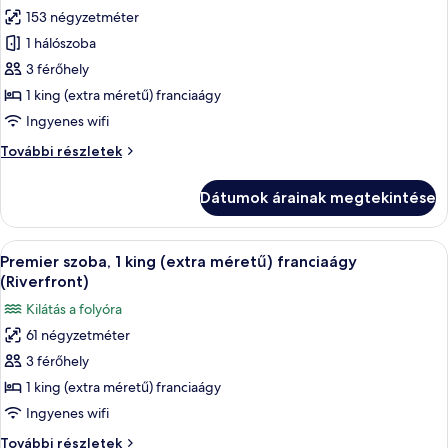
153 négyzetméter
összes
képének
1 hálószoba
megtekintése:
3 férőhely
Capella,
1 king (extra méretű) franciaágy
Lakosztály,
Ingyenes wifi
1
Capella,
További részletek
king
Lakosztály,
(extra
1
Dátumok árainak megtekintése
méretű)
king
(extra
franciaágy
méretű)
A
Premier szoba, 1 king (extra méretű)
6
franciaágy
Premier szoba, 1 king (extra méretű) franciaágy
következő
további
(Riverfront)
részletei
szoba
Kilátás a folyóra
összes
61 négyzetméter
képének
3 férőhely
megtekintése:
Premier
1 king (extra méretű) franciaágy
szoba,
Ingyenes wifi
1
Premier
További részletek