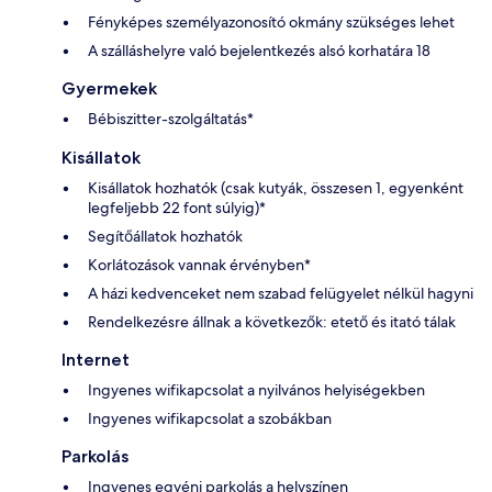
Fényképes személyazonosító okmány szükséges lehet
A szálláshelyre való bejelentkezés alsó korhatára 18
Gyermekek
Bébiszitter-szolgáltatás*
Kisállatok
Kisállatok hozhatók (csak kutyák, összesen 1, egyenként
legfeljebb 22 font súlyig)*
Segítőállatok hozhatók
Korlátozások vannak érvényben*
A házi kedvenceket nem szabad felügyelet nélkül hagyni
Rendelkezésre állnak a következők: etető és itató tálak
Internet
Ingyenes wifikapcsolat a nyilvános helyiségekben
Ingyenes wifikapcsolat a szobákban
Parkolás
Ingyenes egyéni parkolás a helyszínen