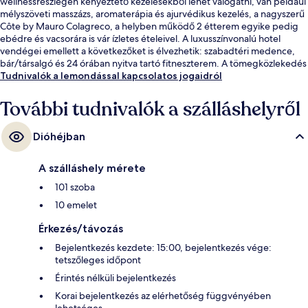
wellnessrészlegen kényeztető kezelésekből lehet válogatni, van például
mélyszöveti masszázs, aromaterápia és ajurvédikus kezelés, a nagyszerű
Côte by Mauro Colagreco, a helyben működő 2 étterem egyike pedig
ebédre és vacsorára is vár ízletes ételeivel. A luxusszínvonalú hotel
vendégei emellett a következőket is élvezhetik: szabadtéri medence,
bár/társalgó és 24 órában nyitva tartó fitneszterem. A tömegközlekedés
jól megközelíthető: Rama III híd buszmegálló csak 14 perc gyalog.
Tudnivalók a lemondással kapcsolatos jogaidról
További tudnivalók a szálláshelyről
Dióhéjban
A szálláshely mérete
101 szoba
10 emelet
Érkezés/távozás
Bejelentkezés kezdete: 15:00, bejelentkezés vége:
tetszőleges időpont
Érintés nélküli bejelentkezés
Korai bejelentkezés az elérhetőség függvényében
lehetséges