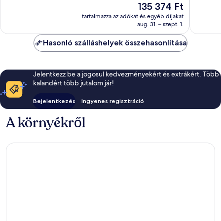
Az
135 374 Ft
folyópar
468
Kivétele
ár
értékelés
365
tartalmazza az adókat és egyéb díjakat
135 374 Ft
aug. 31. – szept. 1.
értékelé
Hasonló szálláshelyek összehasonlítása
Jelentkezz be a jogosul kedvezményekért és extrákért. Több
kalandért több jutalom jár!
Bejelentkezés
Ingyenes regisztráció
A környékről