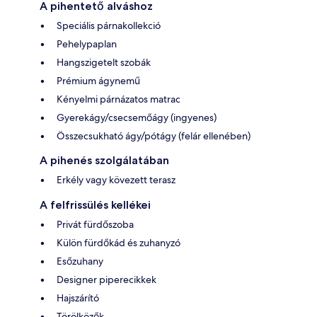
A pihentető alváshoz
Speciális párnakollekció
Pehelypaplan
Hangszigetelt szobák
Prémium ágynemű
Kényelmi párnázatos matrac
Gyerekágy/csecsemőágy (ingyenes)
Összecsukható ágy/pótágy (felár ellenében)
A pihenés szolgálatában
Erkély vagy kövezett terasz
A felfrissülés kellékei
Privát fürdőszoba
Külön fürdőkád és zuhanyzó
Esőzuhany
Designer piperecikkek
Hajszárító
Törölközők