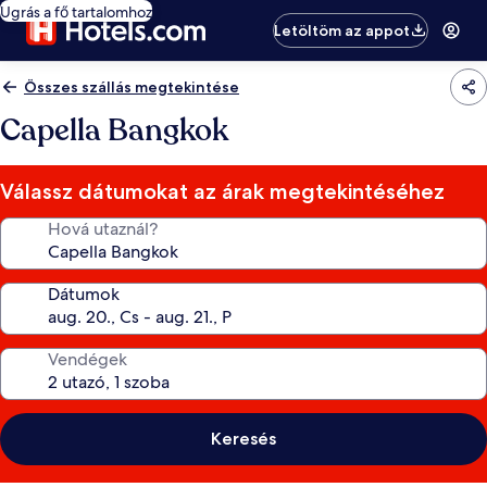
Ugrás a fő tartalomhoz
Letöltöm az appot
Összes szállás megtekintése
Capella Bangkok
Válassz dátumokat az árak megtekintéséhez
Hová utaznál?
Dátumok
Vendégek
Keresés