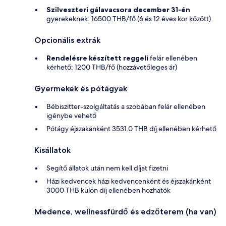
Szilveszteri gálavacsora december 31-én
gyerekeknek: 16500 THB/fő (6 és 12 éves kor között)
Opcionális extrák
Rendelésre készített reggeli
felár ellenében
kérhető: 1200 THB/fő (hozzávetőleges ár)
Gyermekek és pótágyak
Bébiszitter-szolgáltatás a szobában felár ellenében
igénybe vehető
Pótágy éjszakánként 3531.0 THB díj ellenében kérhető
Kisállatok
Segítő állatok után nem kell díjat fizetni
Házi kedvencek házi kedvencenként és éjszakánként
3000 THB külön díj ellenében hozhatók
Medence, wellnessfürdő és edzőterem (ha van)