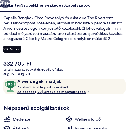
91+
Áttekintés
Szobák
Elhelyezkedés
Szabályzatok
Capella Bangkok Chao Praya folyó és Asiatique The Riverfront
bevásárlóközpont közelében, autóval mindössze 5 percre található.
A wellnessrészlegen kényeztető kezelésekből lehet válogatni, van
például mélyszöveti masszázs, aromaterápia és ajurvédikus kezelés,
a nagyszerű Côte by Mauro Colagreco, a helyben működő 2
étterem egyike pedig ebédre és vacsorára is vár ízletes ételeivel. A
luxusszínvonalú hotel vendégei emellett a következőket is
VIP Access
élvezhetik: szabadtéri medence, bár/társalgó és 24 órában nyitva
tartó fitneszterem. A tömegközlekedés jól megközelíthető: Rama III
A
332 709 Ft
híd buszmegálló csak 14 perc gyalog.
Premier szoba, 1 king (extra méretű) fr
jelenlegi
tartalmazza az adókat és egyéb díjakat
ár
aug. 19. – aug. 20.
332 709 Ft
Értékelések
9,8
A vendégek imádják
A
ennyiből:
Az utazók által legjobbra értékelt
z
Az összes (127) értékelés megtekintése
10,
A
u
vendégek
Népszerű szolgáltatások
t
imádják
a
z
Medence
Wellnessfürdő
ó
k
Állatbarát
Ingyenes parkolás