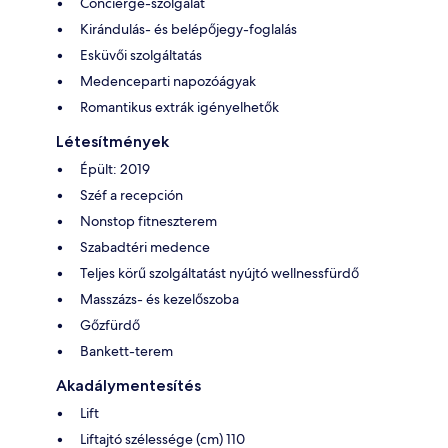
Concierge-szolgálat
Kirándulás- és belépőjegy-foglalás
Esküvői szolgáltatás
Medenceparti napozóágyak
Romantikus extrák igényelhetők
Létesítmények
Épült: 2019
Széf a recepción
Nonstop fitneszterem
Szabadtéri medence
Teljes körű szolgáltatást nyújtó wellnessfürdő
Masszázs- és kezelőszoba
Gőzfürdő
Bankett-terem
Akadálymentesítés
Lift
Liftajtó szélessége (cm) 110