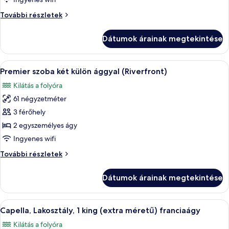
Szoba,
Szoba,
További részletek
1
1
king
king
Dátumok árainak megtekintése
(extra
(extra
méretű)
méretű)
franciaágy
A
Egy modern szállodaszoba, amelyben egy 
franciaágy
6
(Riverfront)
Premier szoba két külön ággyal (Riverfront)
következő
további
(Riverfront)
Kilátás a folyóra
részletei
szoba
61 négyzetméter
összes
képének
3 férőhely
megtekintése:
2 egyszemélyes ágy
Premier
Ingyenes wifi
szoba
Premier
További részletek
két
szoba
külön
két
Dátumok árainak megtekintése
külön
ággyal
ággyal
(Riverfront)
(Riverfront)
A
Egy modern szállodaszoba, amelyben egy
7
további
Capella, Lakosztály, 1 king (extra méretű) franciaágy
következő
részletei
Kilátás a folyóra
szoba