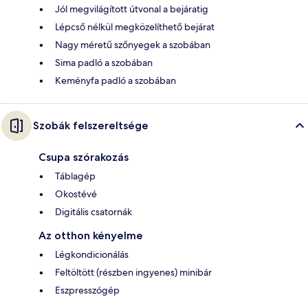
Jól megvilágított útvonal a bejáratig
Lépcső nélkül megközelíthető bejárat
Nagy méretű szőnyegek a szobában
Sima padló a szobában
Keményfa padló a szobában
Szobák felszereltsége
Csupa szórakozás
Táblagép
Okostévé
Digitális csatornák
Az otthon kényelme
Légkondicionálás
Feltöltött (részben ingyenes) minibár
Eszpresszógép