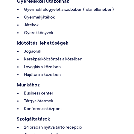
Gyerekekkel utazóknak
Gyermekfelügyelet a szobában (felár ellenében)
Gyermekjátékok
Játékok
Gyerekkönyvek
Időtöltési lehetőségek
Jógaórák
Kerékpárkölcsönzés a közelben
Lovaglás a közelben
Hajótúra a közelben
Munkához
Business center
Tárgyalótermek
Konferenciaközpont
Szolgáltatások
24 órában nyitva tartó recepció