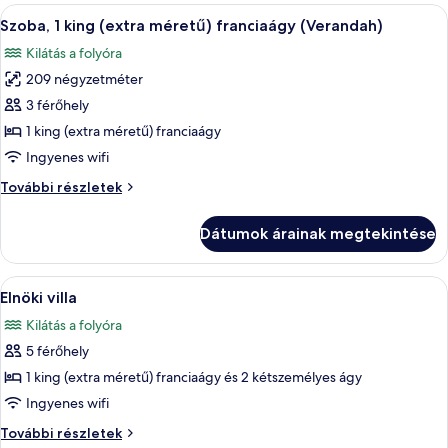
franciaágy
A
Egy tetőterasz, ahol medence, szabadté
franciaágy
5
(Courtyard)
Szoba, 1 king (extra méretű) franciaágy (Verandah)
következő
további
(Courtyard)
Kilátás a folyóra
részletei
szoba
209 négyzetméter
összes
képének
3 férőhely
megtekintése:
1 king (extra méretű) franciaágy
Szoba,
Ingyenes wifi
1
Szoba,
További részletek
king
1
(extra
king
Dátumok árainak megtekintése
(extra
méretű)
méretű)
franciaágy
franciaágy
A
Egy modern nappali, nagy ablakkal, men
(Verandah)
7
(Verandah)
Elnöki villa
következő
további
Kilátás a folyóra
részletei
szoba
5 férőhely
összes
képének
1 king (extra méretű) franciaágy és 2 kétszemélyes ágy
megtekintése:
Ingyenes wifi
Elnöki
Elnöki
További részletek
villa