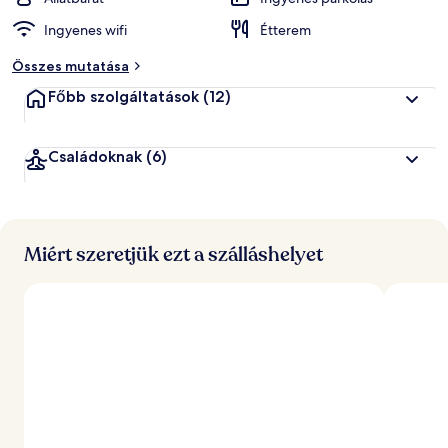
Ingyenes wifi
Étterem
á
l
Összes mutatása
t
a
Főbb szolgáltatások
(12)
l
l
Családoknak
(6)
e
g
j
o
b
b
Miért szeretjük ezt a szálláshelyet
r
a
é
r
t
é
k
e
l
t