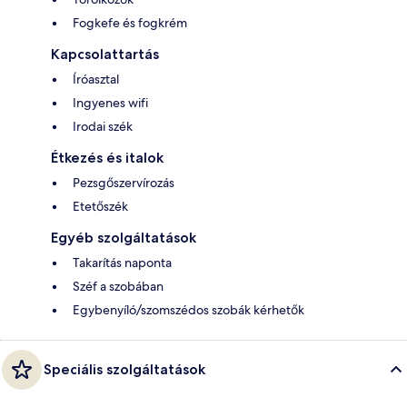
Fogkefe és fogkrém
Kapcsolattartás
Íróasztal
Ingyenes wifi
Irodai szék
Étkezés és italok
Pezsgőszervírozás
Etetőszék
Egyéb szolgáltatások
Takarítás naponta
Széf a szobában
Egybenyíló/szomszédos szobák kérhetők
Speciális szolgáltatások