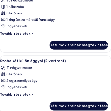
95 négyzetméter
összes
képének
1 hálószoba
megtekintése:
3 férőhely
Lakosztály,
1 king (extra méretű) franciaágy
1
Ingyenes wifi
king
Lakosztály,
További részletek
(extra
1
méretű)
king
Dátumok árainak megtekintése
franciaágy
(extra
méretű)
franciaágy
A
Egy nagy ablakos szoba, ahonnan folyóra
5
további
Szoba két külön ággyal (Riverfront)
következő
részletei
61 négyzetméter
szoba
3 férőhely
összes
képének
2 egyszemélyes ágy
megtekintése:
Ingyenes wifi
Szoba
Szoba
További részletek
két
két
külön
külön
Dátumok árainak megtekintése
ággyal
ággyal