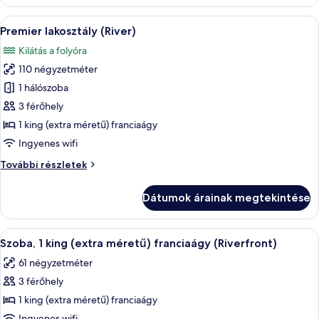
(Riverfront)
(Riverfront)
további
A
Egy szállodai szoba, amelyben egy nagy á
8
részletei
Premier lakosztály (River)
következő
Kilátás a folyóra
szoba
110 négyzetméter
összes
képének
1 hálószoba
megtekintése:
3 férőhely
Premier
1 king (extra méretű) franciaágy
lakosztály
Ingyenes wifi
(River)
Premier
További részletek
lakosztály
(River)
Dátumok árainak megtekintése
további
részletei
A
Egy szállodai szoba, amelyben egy nagy 
6
Szoba, 1 king (extra méretű) franciaágy (Riverfront)
következő
61 négyzetméter
szoba
3 férőhely
összes
képének
1 king (extra méretű) franciaágy
megtekintése:
Ingyenes wifi