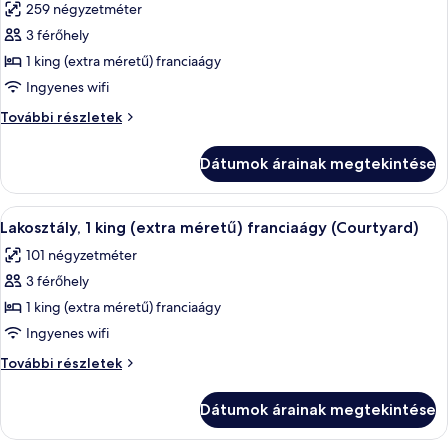
259 négyzetméter
összes
képének
3 férőhely
megtekintése:
1 king (extra méretű) franciaágy
Villa
Ingyenes wifi
Villa
További részletek
további
részletei
Dátumok árainak megtekintése
A
Egy modern szállodai szoba, amelyben e
6
Lakosztály, 1 king (extra méretű) franciaágy (Courtyard)
következő
101 négyzetméter
szoba
3 férőhely
összes
képének
1 king (extra méretű) franciaágy
megtekintése:
Ingyenes wifi
Lakosztály,
Lakosztály,
További részletek
1
1
king
king
Dátumok árainak megtekintése
(extra
(extra
méretű)
méretű)