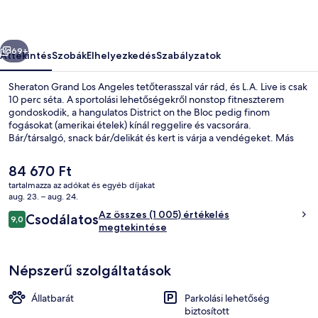
őző
Következő
69+
Áttekintés
Szobák
Elhelyezkedés
Szabályzatok
Sheraton Grand Los Angeles tetőterasszal vár rád, és L.A. Live is csak
10 perc séta. A sportolási lehetőségekről nonstop fitneszterem
gondoskodik, a hangulatos District on the Bloc pedig finom
fogásokat (amerikai ételek) kínál reggelire és vacsorára.
Bár/társalgó, snack bár/delikát és kert is várja a vendégeket. Más
utazók imádják a szálláshely következő jellemzőit: segítőkész
személyzet és elhelyezkedés. Rövid sétával megközelíthető a
A
84 670 Ft
tömegközlekedés: 7th Street-Metro Center metróállomás csak pár
jelenlegi
tartalmazza az adókat és egyéb díjakat
lépés, Pershing Square metróállomás pedig 11 perc séta.
ár
aug. 23. – aug. 24.
Külső rész
84 670 Ft
Értékelések
Az összes (1 005) értékelés
Csodálatos
9,0
9,0 ennyiből: 10
megtekintése
Népszerű szolgáltatások
Állatbarát
Parkolási lehetőség
biztosított