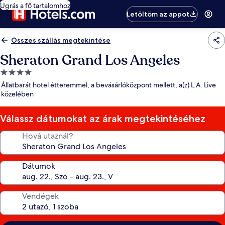
Ugrás a fő tartalomhoz
Letöltöm az appot
Összes szállás megtekintése
Sheraton Grand Los Angeles
4.0
csillagos
Állatbarát hotel étteremmel, a bevásárlóközpont mellett, a(z) L.A. Live
szálláshely
közelében
Válassz dátumokat az árak megtekintéséhez
Hová utaznál?
Dátumok
Vendégek