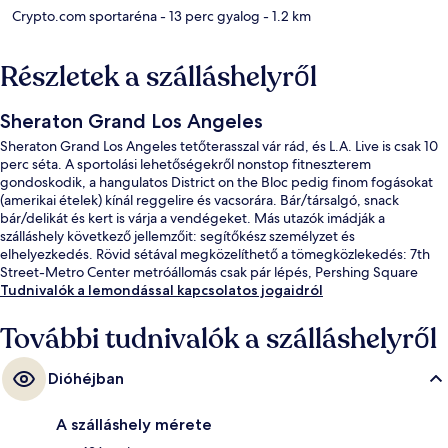
Crypto.com sportaréna
- 13 perc gyalog
- 1.2 km
Részletek a szálláshelyről
Sheraton Grand Los Angeles
Sheraton Grand Los Angeles tetőterasszal vár rád, és L.A. Live is csak 10
perc séta. A sportolási lehetőségekről nonstop fitneszterem
gondoskodik, a hangulatos District on the Bloc pedig finom fogásokat
(amerikai ételek) kínál reggelire és vacsorára. Bár/társalgó, snack
bár/delikát és kert is várja a vendégeket. Más utazók imádják a
szálláshely következő jellemzőit: segítőkész személyzet és
elhelyezkedés. Rövid sétával megközelíthető a tömegközlekedés: 7th
Street-Metro Center metróállomás csak pár lépés, Pershing Square
metróállomás pedig 11 perc séta.
Tudnivalók a lemondással kapcsolatos jogaidról
További tudnivalók a szálláshelyről
Dióhéjban
A szálláshely mérete