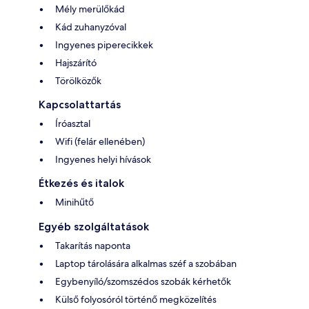
Mély merülőkád
Kád zuhanyzóval
Ingyenes piperecikkek
Hajszárító
Törölközők
Kapcsolattartás
Íróasztal
Wifi (felár ellenében)
Ingyenes helyi hívások
Étkezés és italok
Minihűtő
Egyéb szolgáltatások
Takarítás naponta
Laptop tárolására alkalmas széf a szobában
Egybenyíló/szomszédos szobák kérhetők
Külső folyosóról történő megközelítés