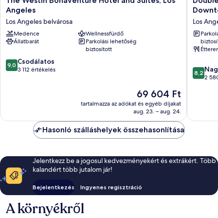
The Westin Bonaventure Hotel and Suites, Los
Double
Westin
by
Angeles
Downt
Bonaventure
Hilton
Los Angeles belvárosa
Los Ang
Hotel
Hotel
and
Medence
Wellnessfürdő
Los
Parkol
Állatbarát
Parkolási lehetőség
biztosí
Suites,
Angeles
biztosított
Étter
Los
Downto
Angeles
Los
9.0
Csodálatos
9,0
8.2
Los
Angeles
Nag
ennyiből:
3 112 értékelés
8,2
ennyiből
Angeles
belváro
2 58
10,
10,
belvárosa
Csodálatos,
Az
69 604 Ft
Nagyon
3 112
ár
jó,
tartalmazza az adókat és egyéb díjakat
értékelés
69 604 Ft
aug. 23. – aug. 24.
2 580
értékelé
Hasonló szálláshelyek összehasonlítása
Jelentkezz be a jogosul kedvezményekért és extrákért. Több
kalandért több jutalom jár!
Bejelentkezés
Ingyenes regisztráció
A környékről