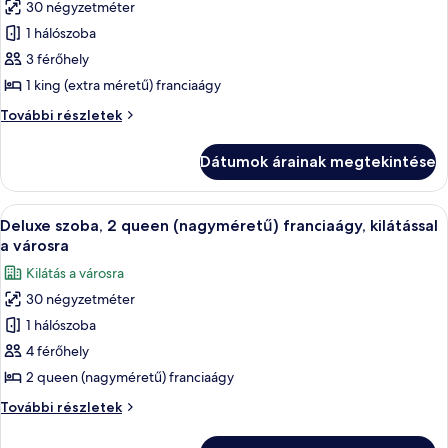
30 négyzetméter
képének
1 hálószoba
megtekintése:
Deluxe
3 férőhely
szoba,
1 king (extra méretű) franciaágy
1
Deluxe
További részletek
king
szoba,
(extra
1
Dátumok árainak megtekintése
king
méretű)
(extra
franciaágy,
méretű)
A
Egy szállodai szoba két ággyal, íróaszta
kilátással
4
franciaágy,
Deluxe szoba, 2 queen (nagyméretű) franciaágy, kilátással
következő
kilátással
a
a városra
a
szoba
városra
Kilátás a városra
városra
összes
további
30 négyzetméter
képének
részletei
1 hálószoba
megtekintése:
Deluxe
4 férőhely
szoba,
2 queen (nagyméretű) franciaágy
2
Deluxe
További részletek
queen
szoba,
(nagyméretű)
2