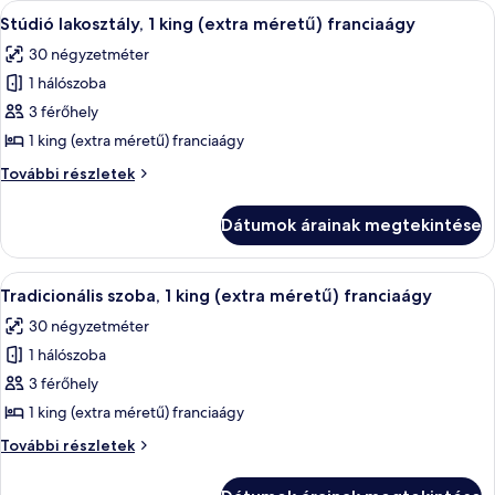
A
Egy modern szállodai szoba, amelyben 
5
Stúdió lakosztály, 1 king (extra méretű) franciaágy
következő
30 négyzetméter
szoba
1 hálószoba
összes
képének
3 férőhely
megtekintése:
1 king (extra méretű) franciaágy
Stúdió
Stúdió
További részletek
lakosztály,
lakosztály,
1
1
Dátumok árainak megtekintése
king
king
(extra
(extra
méretű)
A
Egy szállodai szoba, amelyben egy nagy
méretű)
2
franciaágy
Tradicionális szoba, 1 king (extra méretű) franciaágy
következő
további
franciaágy
30 négyzetméter
részletei
szoba
1 hálószoba
összes
képének
3 férőhely
megtekintése:
1 king (extra méretű) franciaágy
Tradicionális
Tradicionális
További részletek
szoba,
szoba,
1
1