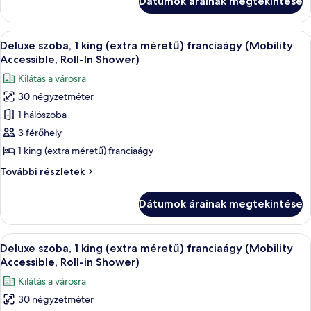
Dátumok árainak megtekintése
king
king
(extra
(extra
méretű)
A
Egy modern szállodai szoba, melyben tal
méretű)
6
franciaágy
Deluxe szoba, 1 king (extra méretű) franciaágy (Mobility
következő
további
franciaágy
Accessible, Roll-In Shower)
részletei
szoba
Kilátás a városra
összes
30 négyzetméter
képének
1 hálószoba
megtekintése:
Deluxe
3 férőhely
szoba,
1 king (extra méretű) franciaágy
1
Deluxe
További részletek
king
szoba,
(extra
1
Dátumok árainak megtekintése
king
méretű)
(extra
franciaágy
méretű)
A
Egy modern szállodai szoba, melyben tal
(Mobility
6
franciaágy
Deluxe szoba, 1 king (extra méretű) franciaágy (Mobility
következő
(Mobility
Accessible,
Accessible, Roll-in Shower)
Accessible,
szoba
Roll-
Kilátás a városra
Roll-
összes
In
In
30 négyzetméter
képének
Shower)
Shower)