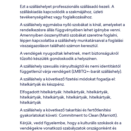
Ezt a szálláshelyet professzionális szállásadó kezeli. A
szálláskiadás kapcsolódik a szakmájához, üzleti
tevékenységéhez vagy foglalkozásához.
A szálláshely egymásba nyíló szobákat is kínál, amelyeket a
rendelkezésre állás függvényében lehet igénybe venni.
Amennyiben összenyitható szobákat szeretne foglalni,
lépjen kapcsolatba a szálláshely munkatársaival a foglalási
visszaigazoláson található számon keresztül.
A vendégek nyugodtak lehetnek, mert biztonságukról
tűzoltó készülék gondoskodik a helyszínen.
A szálláshely szexuális irányultságtól és nemi identitástól
függetlenül várja vendégeit (LMBTQ+-barát szálláshely).
A szálláshely a következő fizetési módokat fogadja el:
hitelkártyák és készpénz.
Elfogadott hitelkártyák: hitelkártyák, hitelkártyák,
hitelkártyák, hitelkártyák, hitelkártyák, hitelkártyák,
hitelkártyák
A szálláshely a következő takarítási és fertőtlenítési
gyakorlatokat követi: Commitment to Clean (Marriott).
Kérjük, vedd figyelembe, hogy a kulturális szokások és a
vendégekre vonatkozó szabályzatok országonként és