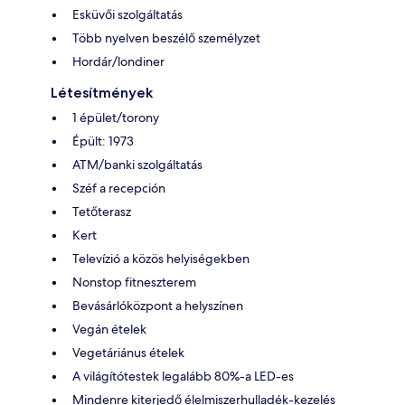
Esküvői szolgáltatás
Több nyelven beszélő személyzet
Hordár/londiner
Létesítmények
1 épület/torony
Épült: 1973
ATM/banki szolgáltatás
Széf a recepción
Tetőterasz
Kert
Televízió a közös helyiségekben
Nonstop fitneszterem
Bevásárlóközpont a helyszínen
Vegán ételek
Vegetáriánus ételek
A világítótestek legalább 80%-a LED-es
Mindenre kiterjedő élelmiszerhulladék-kezelés