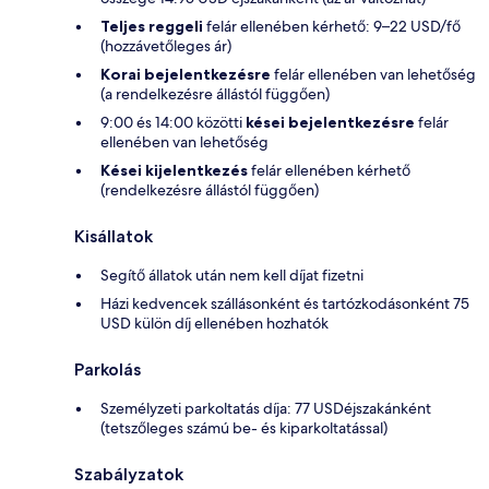
Teljes reggeli
felár ellenében kérhető: 9–22 USD/fő
(hozzávetőleges ár)
Korai bejelentkezésre
felár ellenében van lehetőség
(a rendelkezésre állástól függően)
9:00 és 14:00 közötti
kései bejelentkezésre
felár
ellenében van lehetőség
Kései kijelentkezés
felár ellenében kérhető
(rendelkezésre állástól függően)
Kisállatok
Segítő állatok után nem kell díjat fizetni
Házi kedvencek szállásonként és tartózkodásonként 75
USD külön díj ellenében hozhatók
Parkolás
Személyzeti parkoltatás díja: 77 USDéjszakánként
(tetszőleges számú be- és kiparkoltatással)
Szabályzatok