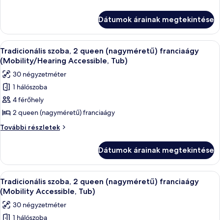
1
szoba,
1
king
Dátumok árainak megtekintése
king
(extra
(extra
méretű)
méretű)
A
Egy szállodai szoba, amelyben található
2
franciaágy
franciaágy
Tradicionális szoba, 2 queen (nagyméretű) franciaágy
következő
(Mobility
(Mobility
(Mobility/Hearing Accessible, Tub)
Accessible,
szoba
Accessible,
30 négyzetméter
Roll-
összes
Roll-
in
1 hálószoba
képének
Shower)
in
4 férőhely
megtekintése:
további
Shower)
részletei
Tradicionális
2 queen (nagyméretű) franciaágy
szoba,
Tradicionális
További részletek
2
szoba,
2
queen
Dátumok árainak megtekintése
queen
(nagyméretű)
(nagyméretű)
franciaágy
franciaágy
A
Egy szállodai szoba, amelyben található
2
(Mobility/Hearing
(Mobility/Hearing
Tradicionális szoba, 2 queen (nagyméretű) franciaágy
következő
Accessible,
Accessible,
(Mobility Accessible, Tub)
Tub)
szoba
Tub)
30 négyzetméter
további
összes
részletei
1 hálószoba