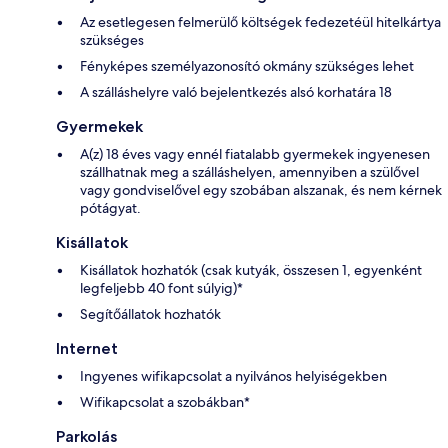
Az esetlegesen felmerülő költségek fedezetéül hitelkártya
szükséges
Fényképes személyazonosító okmány szükséges lehet
A szálláshelyre való bejelentkezés alsó korhatára 18
Gyermekek
A(z) 18 éves vagy ennél fiatalabb gyermekek ingyenesen
szállhatnak meg a szálláshelyen, amennyiben a szülővel
vagy gondviselővel egy szobában alszanak, és nem kérnek
pótágyat.
Kisállatok
Kisállatok hozhatók (csak kutyák, összesen 1, egyenként
legfeljebb 40 font súlyig)*
Segítőállatok hozhatók
Internet
Ingyenes wifikapcsolat a nyilvános helyiségekben
Wifikapcsolat a szobákban*
Parkolás