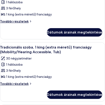
1 hálószoba
megtekintése:
további
részletei
Deluxe
3 férőhely
szoba,
1 king (extra méretű) franciaágy
1
Deluxe
További részletek
king
szoba,
(extra
1
Dátumok árainak megtekintése
king
méretű)
(extra
franciaágy
méretű)
A
Egy modern szállodai szoba, melyben tal
(Mobility
3
franciaágy
Tradicionális szoba, 1 king (extra méretű) franciaágy
következő
(Mobility
Accessible,
(Mobility/Hearing Accessible, Tub)
Accessible,
szoba
Roll-
30 négyzetméter
Roll-
összes
in
in
1 hálószoba
képének
Shower)
Shower)
3 férőhely
megtekintése:
további
részletei
Tradicionális
1 king (extra méretű) franciaágy
szoba,
Tradicionális
További részletek
1
szoba,
1
king
Dátumok árainak megtekintése
king
(extra
(extra
méretű)
méretű)