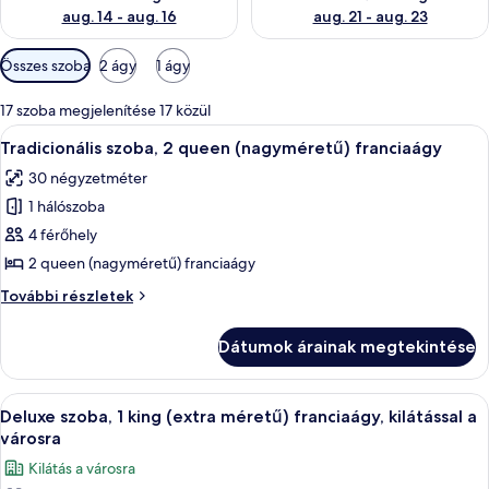
aug. 14 - aug. 16
aug. 21 - aug. 23
Szobákhoz
Összes szoba
2 ágy
1 ágy
rendelkezésre
álló
17 szoba megjelenítése 17 közül
szűrők
A
Egy szállodai szoba, amelyben található
3
Tradicionális szoba, 2 queen (nagyméretű) franciaágy
következő
30 négyzetméter
szoba
1 hálószoba
összes
képének
4 férőhely
megtekintése:
2 queen (nagyméretű) franciaágy
Tradicionális
Tradicionális
További részletek
szoba,
szoba,
2
2
Dátumok árainak megtekintése
queen
queen
(nagyméretű)
(nagyméretű)
franciaágy
A
Egy szállodai szoba, amelyben egy nagy
franciaágy
5
további
Deluxe szoba, 1 king (extra méretű) franciaágy, kilátással a
következő
részletei
városra
szoba
Kilátás a városra
összes