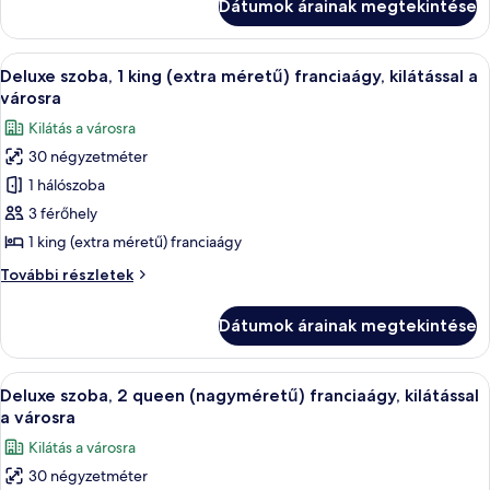
Dátumok árainak megtekintése
queen
franciaágy,
(nagyméretű)
kilátással
franciaágy,
A
Egy szállodai szoba, amelyben egy nagy
a
5
kilátással
Deluxe szoba, 1 king (extra méretű) franciaágy, kilátással a
következő
a
városra
városra
városra
szoba
Kilátás a városra
további
összes
részletei
30 négyzetméter
képének
1 hálószoba
megtekintése:
Deluxe
3 férőhely
szoba,
1 king (extra méretű) franciaágy
1
Deluxe
További részletek
king
szoba,
(extra
1
Dátumok árainak megtekintése
king
méretű)
(extra
franciaágy,
méretű)
A
Egy szállodai szoba két ággyal, íróaszta
kilátással
5
franciaágy,
Deluxe szoba, 2 queen (nagyméretű) franciaágy, kilátással
következő
kilátással
a
a városra
a
szoba
városra
Kilátás a városra
városra
összes
további
30 négyzetméter
képének
részletei