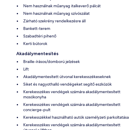
Nem használnak műanyag italkeverő pálcát
Nem használnak műanyag szívószálat
Zárható szekrény rendelkezésre áll
Bankett-terem
Szabadtéri pihenő
Kerti bútorok
Akadálymentesítés
Braille-írásos/domború jelzések
Lift
Akadálymentesített útvonal kerekesszékeseknek
Siket és nagyothalló vendégeket segítő eszközök
Kerekesszékes vendégek számára akadálymentesített
mosókonyha
Kerekesszékes vendégek számára akadálymentesített
concierge-pult
Kerekesszékkel használható autók személyzeti parkoltatása
Kerekesszékes vendégek számára akadálymentesített
útvonal a lifthez