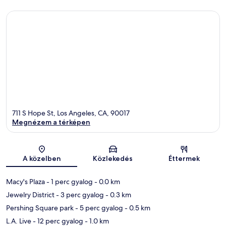
711 S Hope St, Los Angeles, CA, 90017
Megnézem a térképen
Térkép
A közelben
Közlekedés
Éttermek
Macy's Plaza
- 1 perc gyalog
- 0.0 km
Jewelry District
- 3 perc gyalog
- 0.3 km
Pershing Square park
- 5 perc gyalog
- 0.5 km
L.A. Live
- 12 perc gyalog
- 1.0 km