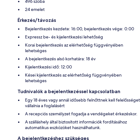
496 szoba
24 emelet
Érkezés/távozás
Bejelentkezés kezdete: 16:00, bejelentkezés vége: 0:00
Expressz be- és kijelentkezési lehetőség
Korai bejelentkezés az elérhetőség függvényében
lehetséges
A bejelentkezés alsó korhatára: 18 év
Kijelentkezési idő: 12:00
Kései kijelentkezés az elérhetőség függvényében
lehetséges
Tudnivalók a bejelentkezéssel kapcsolatban
Egy 18 éves vagy annál idősebb felnőttnek kell felelősséget
vállalnia a foglalásért
A recepciós személyzet fogadja a vendégeket érkezéskor.
A szálláshely által biztosított információk fordításához
automatikus eszközöket használhatunk.
A bejelentkezéshez szükséges