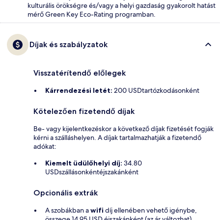
kulturális örökségre és/vagy a helyi gazdaság gyakorolt hatást
mérő Green Key Eco-Rating programban.
Díjak és szabályzatok
Visszatérítendő előlegek
Kárrendezési letét:
200 USDtartózkodásonként
Kötelezően fizetendő díjak
Be- vagy kijelentkezéskor a következő díjak fizetését fogják
kérni a szálláshelyen. A díjak tartalmazhatják a fizetendő
adókat:
Kiemelt üdülőhelyi díj:
34.80
USDszállásonkéntéjszakánként
Opcionális extrák
A szobákban a
wifi
díj ellenében vehető igénybe,
összege 14.95 USD éjszakánként (az ár változhat)