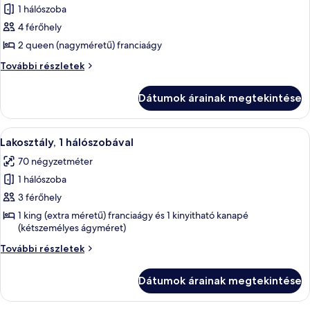
1 hálószoba
megtekintése:
Deluxe
4 férőhely
szoba,
2 queen (nagyméretű) franciaágy
2
Deluxe
További részletek
queen
szoba,
(nagyméretű)
2
Dátumok árainak megtekintése
queen
franciaágy,
(nagyméretű)
kilátással
franciaágy,
A
Egy szállodai szoba, amelyben egy nagy 
a
7
kilátással
Lakosztály, 1 hálószobával
következő
a
városra
70 négyzetméter
városra
szoba
további
1 hálószoba
összes
részletei
képének
3 férőhely
megtekintése:
1 king (extra méretű) franciaágy és 1 kinyitható kanapé
(kétszemélyes ágyméret)
Lakosztály,
1
Lakosztály,
További részletek
hálószobával
1
hálószobával
Dátumok árainak megtekintése
további
részletei