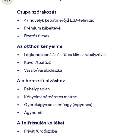
Csupa szórakozás
47 hüvelyk képátmérőjű LCD-televízió
Prémium kábeltévé
Fizetős filmek
Az otthon kényelme
Légkondicionálás és fűtés klímaszabályzóval
Kávé-/teafőző
Vasaló/vasalódeszka
A pihentető alváshoz
Pehelypaplan
Kényelmi párnázatos matrac
Gyerekágy/csecsemőágy (ingyenes)
Ágynemű
A felfrissülés kellékei
Privát fürdőszoba