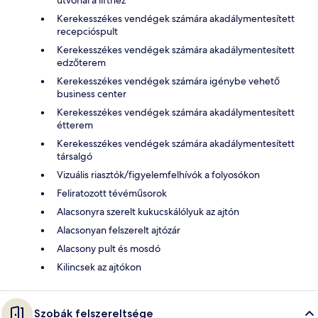
Kerekesszékes vendégek számára akadálymentesített
recepcióspult
Kerekesszékes vendégek számára akadálymentesített
edzőterem
Kerekesszékes vendégek számára igénybe vehető
business center
Kerekesszékes vendégek számára akadálymentesített
étterem
Kerekesszékes vendégek számára akadálymentesített
társalgó
Vizuális riasztók/figyelemfelhívók a folyosókon
Feliratozott tévéműsorok
Alacsonyra szerelt kukucskálólyuk az ajtón
Alacsonyan felszerelt ajtózár
Alacsony pult és mosdó
Kilincsek az ajtókon
Szobák felszereltsége