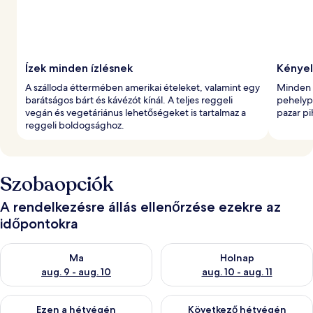
Ízek minden ízlésnek
Kénye
A szálloda éttermében amerikai ételeket, valamint egy
Minden s
barátságos bárt és kávézót kínál. A teljes reggeli
pehelypa
vegán és vegetáriánus lehetőségeket is tartalmaz a
pazar p
reggeli boldogsághoz.
Szobaopciók
A rendelkezésre állás ellenőrzése ezekre az
időpontokra
A ma esti rendelkezésre állás ellenőrzése: aug. 9 - aug. 10
A holnapi rendelkezésre állás e
Ma
Holnap
aug. 9 - aug. 10
aug. 10 - aug. 11
A mostani hétvégi rendelkezésre állás ellenőrzése: aug. 14 - au
A következő hétvégi rendelkezé
Ezen a hétvégén
Következő hétvégén