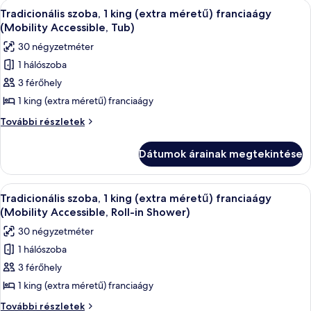
A
Egy modern szállodai szoba, melyben tal
3
franciaágy
franciaágy
Tradicionális szoba, 1 king (extra méretű) franciaágy
következő
(Mobility/Hearing
(Mobility/Hearing
(Mobility Accessible, Tub)
Accessible,
szoba
Accessible,
30 négyzetméter
Tub)
összes
Tub)
további
1 hálószoba
képének
részletei
3 férőhely
megtekintése:
Tradicionális
1 king (extra méretű) franciaágy
szoba,
Tradicionális
További részletek
1
szoba,
1
king
Dátumok árainak megtekintése
king
(extra
(extra
méretű)
méretű)
A
Egy modern szállodai szoba, melyben tal
3
franciaágy
franciaágy
Tradicionális szoba, 1 king (extra méretű) franciaágy
következő
(Mobility
(Mobility
(Mobility Accessible, Roll-in Shower)
Accessible,
szoba
Accessible,
30 négyzetméter
Tub)
összes
Tub)
további
1 hálószoba
képének
részletei
3 férőhely
megtekintése:
Tradicionális
1 king (extra méretű) franciaágy
szoba,
Tradicionális
További részletek