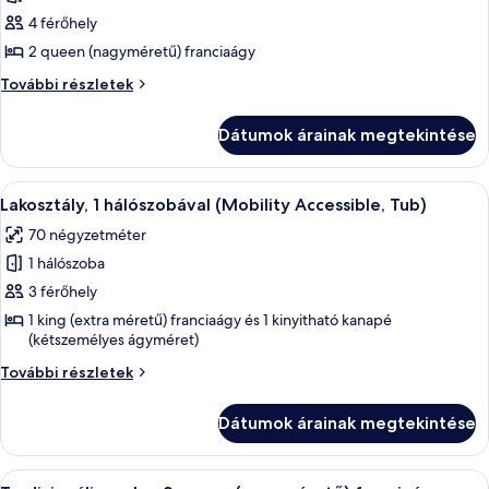
képének
4 férőhely
megtekintése:
Tradicionális
2 queen (nagyméretű) franciaágy
szoba,
Tradicionális
További részletek
2
szoba,
2
queen
Dátumok árainak megtekintése
queen
(nagyméretű)
(nagyméretű)
franciaágy
franciaágy
A
Egy modern szállodai szoba, amelyben 
7
(Mobility
(Mobility
Lakosztály, 1 hálószobával (Mobility Accessible, Tub)
következő
Accessible,
Accessible,
70 négyzetméter
Tub)
szoba
Tub)
további
1 hálószoba
összes
részletei
képének
3 férőhely
megtekintése:
1 king (extra méretű) franciaágy és 1 kinyitható kanapé
(kétszemélyes ágyméret)
Lakosztály,
1
Lakosztály,
További részletek
hálószobával
1
hálószobával
(Mobility
Dátumok árainak megtekintése
(Mobility
Accessible,
Accessible,
Tub)
Tub)
A
Egy szállodai szoba, amelyben található
3
további