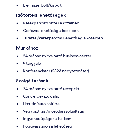
Élelmiszerbolt/kisbolt
Időtöltési lehetőségek
Kerékpárkölcsönzés a közelben
Golfozási lehetőség a közelben
Túrázási/kerékpározási lehetőség a közelben
Munkához
24 órában nyitva tartó business center
9 tárgyaló
Konferenciatér (2323 négyzetméter)
Szolgáltatások
24 órában nyitva tartó recepció
Concierge-szolgálat
Limuzin/autó sofőrrel
Vegytisztítási/mosodai szolgáltatás
Ingyenes újságok a hallban
Poggyásztárolási lehetőség