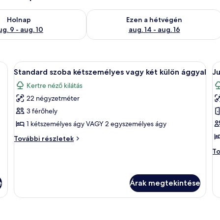
ug. 9
elkezésre állás ellenőrzése: aug. 9 - aug. 10
A mostani hétvégi rendelkezésre állás 
Holnap
Ezen a hétvégén
ug. 9 - aug. 10
aug. 14 - aug. 16
bával | Prémium ágynemű és ágynemű
A
Standard szoba kétszemélyes vagy ké
A
14
Standard szoba kétszemélyes vagy két külön ággyal
Ju
következő
k
Kertre néző kilátás
szoba
s
22 négyzetméter
összes
ö
képének
k
3 férőhely
megtekintése:
m
1 kétszemélyes ágy VAGY 2 egyszemélyes ágy
Standard
J
Standard
További részletek
szoba
la
szoba
Ju
To
kétszemélyes
kétszemélyes
1
la
vagy
vagy
h
1
két
há
két
külön
e
Árak megtekintése
to
külön
ággyal
ré
további
ággyal
részletei