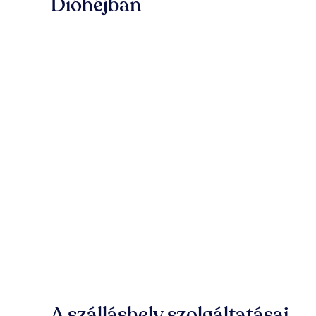
Dióhéjban
A szálláshely szolgáltatásai