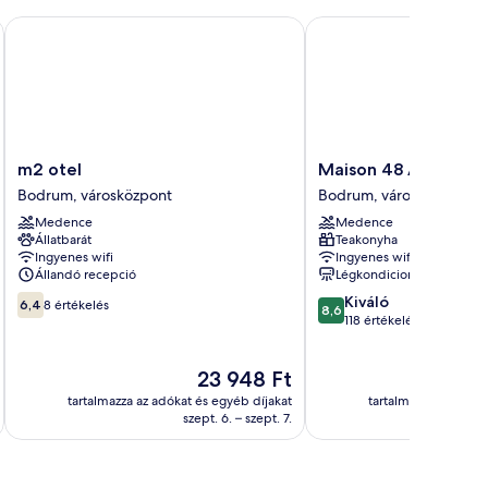
nt & Spa
m2 otel
Maison 48 Apart Hotel
m2
Maison
m2 otel
Maison 48 Apart Hot
otel
48
Bodrum, városközpont
Bodrum, városközpont
Bodrum,
Apart
Medence
Medence
városközpont
Hotel
Állatbarát
Teakonyha
Bodrum,
Ingyenes wifi
Ingyenes wifi
városközpont
Állandó recepció
Légkondicionálás
6.4
8.6
Kiváló
6,4
8 értékelés
8,6
ennyiből:
ennyiből:
118 értékelés
10,
10,
8
Kiváló,
Az
23 948 Ft
értékelés
118
ár
értékelés
tartalmazza az adókat és egyéb díjakat
tartalmazza az adóka
23 948 Ft
szept. 6. – szept. 7.