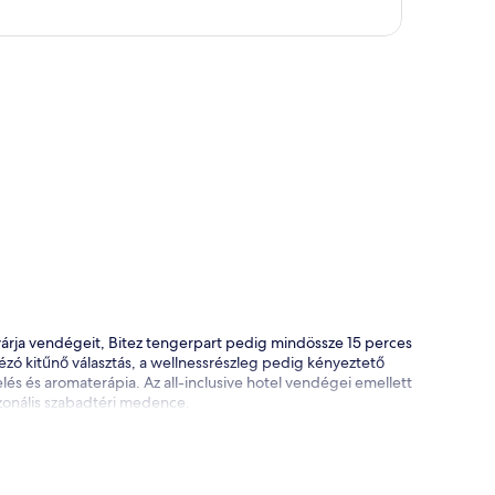
kép
 várja vendégeit, Bitez tengerpart pedig mindössze 15 perces
zó kitűnő választás, a wellnessrészleg pedig kényeztető
lés és aromaterápia. Az all-inclusive hotel vendégei emellett
ezonális szabadtéri medence.