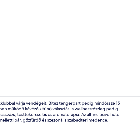
Business cen
ekklubbal várja vendégeit, Bitez tengerpart pedig mindössze 15
yben működő kávézó kitűnő választás, a wellnessrészleg pedig
sszázs, testtekercselés és aromaterápia. Az all-inclusive hotel
Terasz/udva
elletti bár, gőzfürdő és szezonális szabadtéri medence.