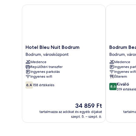
Hotel Bleu Nuit Bodrum
Bodrum Beach
Hotel
Bodrum
Hotel Bleu Nuit Bodrum
Bodrum Bea
Bleu
Beach
Bodrum, városközpont
Bodrum, váro
Nuit
Resort
Medence
Medence
Bodrum
Bodrum,
Repülőtéri transzfer
Ingyenes par
Bodrum,
városközpont
Ingyenes parkolás
Ingyenes wifi
városközpont
Ingyenes wifi
Étterem
6.4
8.6
Kiváló
6,4
158 értékelés
8,6
ennyiből:
ennyiből:
319 értékel
10,
10,
158
Kiváló,
Az
34 859 Ft
értékelés
319
ár
értékelés
tartalmazza az adókat és egyéb díjakat
tartalm
34 859 Ft
szept. 5. – szept. 6.