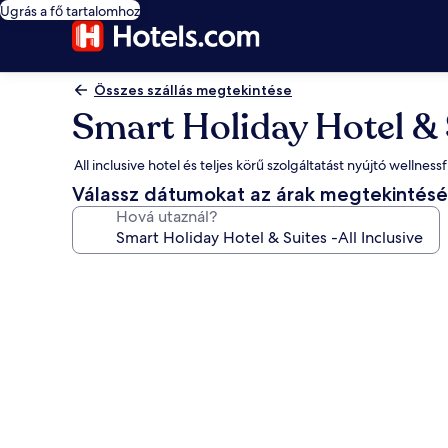
Ugrás a fő tartalomhoz
Összes szállás megtekintése
Smart Holiday Hotel & S
All inclusive hotel és teljes körű szolgáltatást nyújtó wellne
Válassz dátumokat az árak megtekintés
Hová utaznál?
A(z)
Smart
Holiday
Hotel
&
Suites