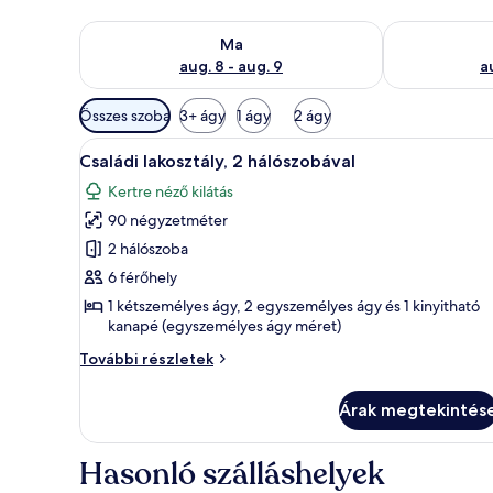
A ma esti rendelkezésre állás ellenőrzése: aug. 8 - a
A holnapi rend
Ma
aug. 8 - aug. 9
a
Szobákhoz
Összes szoba
3+ ágy
1 ágy
2 ágy
rendelkezésre
A
Családi lakosztály, 2 hálószo
álló
8
Családi lakosztály, 2 hálószobával
következő
szűrők
Kertre néző kilátás
szoba
90 négyzetméter
összes
képének
2 hálószoba
megtekintése:
6 férőhely
Családi
1 kétszemélyes ágy, 2 egyszemélyes ágy és 1 kinyitható
lakosztály,
kanapé (egyszemélyes ágy méret)
2
Családi
További részletek
hálószobával
lakosztály,
2
Árak megtekintés
hálószobával
további
részletei
Hasonló szálláshelyek