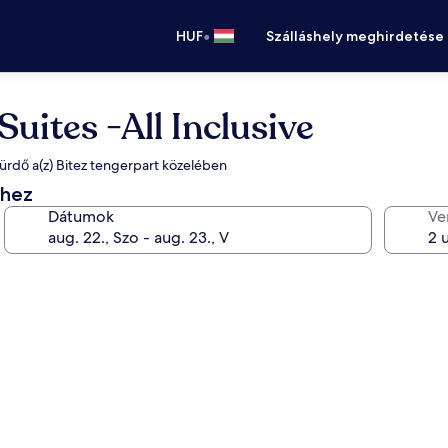
•
HUF
Szálláshely meghirdetése
uites -All Inclusive
ssfürdő a(z) Bitez tengerpart közelében
éhez
Dátumok
Ve