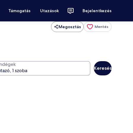
Támogatás
Utazások
Bejelentkezés
Megosztás
Mentés
ndégek
Keresés