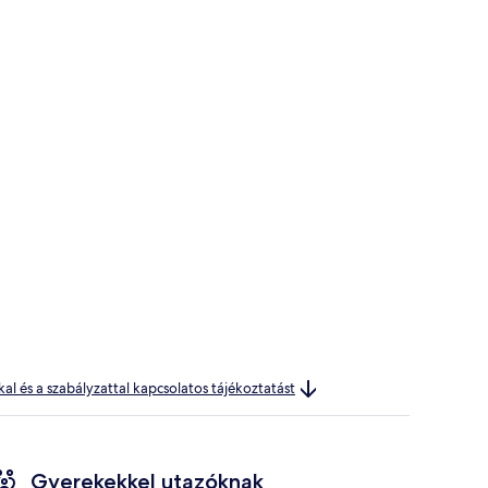
kal és a szabályzattal kapcsolatos tájékoztatást
Gyerekekkel utazóknak