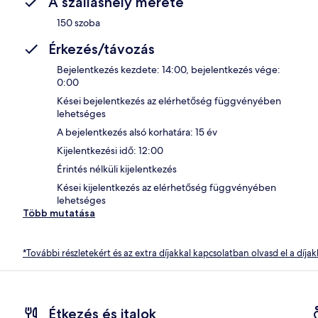
A szálláshely mérete
150 szoba
Érkezés/távozás
Bejelentkezés kezdete: 14:00, bejelentkezés vége:
0:00
Kései bejelentkezés az elérhetőség függvényében
lehetséges
A bejelentkezés alsó korhatára: 15 év
Kijelentkezési idő: 12:00
Érintés nélküli kijelentkezés
Kései kijelentkezés az elérhetőség függvényében
lehetséges
Több mutatása
*További részletekért és az extra díjakkal kapcsolatban olvasd el a díjak
Étkezés és italok