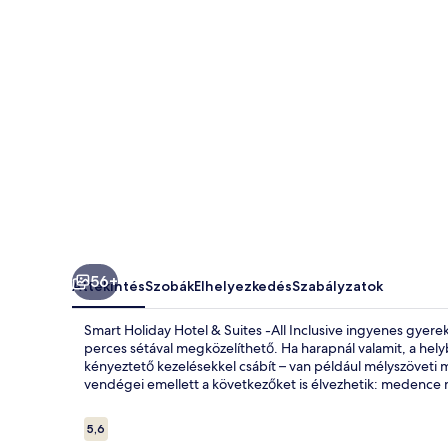
-
All
Inclusive
képgalériája
56+
Áttekintés
Szobák
Elhelyezkedés
Szabályzatok
Smart Holiday Hotel & Suites -All Inclusive ingyenes gyer
perces sétával megközelíthető. Ha harapnál valamit, a hel
kényeztető kezelésekkel csábít – van például mélyszöveti ma
vendégei emellett a következőket is élvezhetik: medence m
Értékelések
5,6
5,6 ennyiből: 10