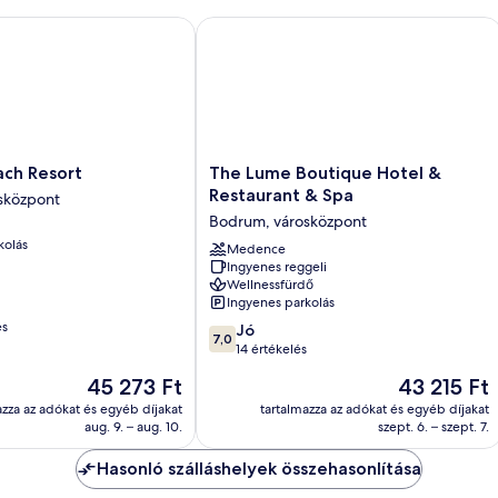
 Resort
The Lume Boutique Hotel & Restaura
The
ch Resort
The Lume Boutique Hotel &
Lume
Restaurant & Spa
sközpont
Boutique
Bodrum, városközpont
Hotel
kolás
&
Medence
Ingyenes reggeli
Restaurant
Wellnessfürdő
&
Ingyenes parkolás
Spa
és
7.0
Bodrum,
Jó
7,0
ennyiből:
városközpont
14 értékelés
10,
Az
Az
45 273 Ft
43 215 Ft
Jó,
ár
ár
14
azza az adókat és egyéb díjakat
tartalmazza az adókat és egyéb díjakat
45 273 Ft
43 215 Ft
aug. 9. – aug. 10.
szept. 6. – szept. 7.
értékelés
Hasonló szálláshelyek összehasonlítása