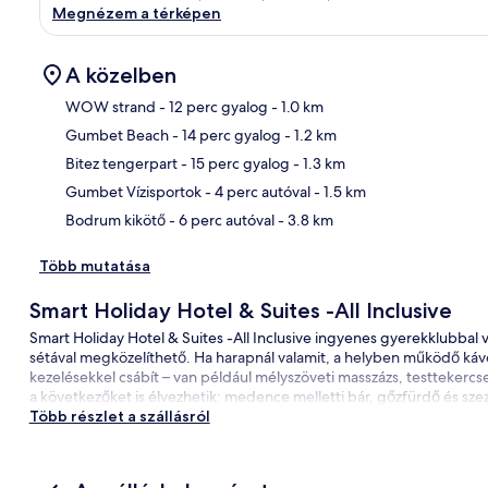
Megnézem a térképen
A közelben
WOW strand
- 12 perc gyalog
- 1.0 km
Gumbet Beach
- 14 perc gyalog
- 1.2 km
Tér
Bitez tengerpart
- 15 perc gyalog
- 1.3 km
Gumbet Vízisportok
- 4 perc autóval
- 1.5 km
Bodrum kikötő
- 6 perc autóval
- 3.8 km
Több mutatása
Smart Holiday Hotel & Suites -All Inclusive
Smart Holiday Hotel & Suites -All Inclusive ingyenes gyerekklubbal
sétával megközelíthető. Ha harapnál valamit, a helyben működő kávé
kezelésekkel csábít – van például mélyszöveti masszázs, testtekercse
a következőket is élvezhetik: medence melletti bár, gőzfürdő és sz
Több részlet a szállásról