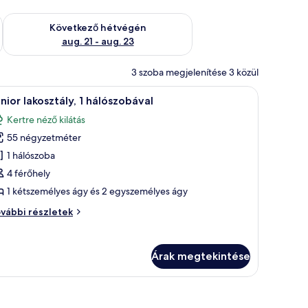
ellenőrzése: aug. 14 - aug. 16
A következő hétvégi rendelkezésre állás ellenőrzése: aug. 21 -
Következő hétvégén
aug. 21 - aug. 23
3 szoba megjelenítése 3 közül
t külön ággyal | Prémium ágynemű és ágynemű
Prémium ágynemű és ágynemű
10
nior lakosztály, 1 hálószobával
övetkező
Kertre néző kilátás
zoba
55 négyzetméter
sszes
épének
1 hálószoba
egtekintése:
4 férőhely
unior
1 kétszemélyes ágy és 2 egyszemélyes ágy
kosztály,
nior
vábbi részletek
kosztály,
álószobával
lószobával
Árak megtekintése
vábbi
szletei