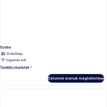
Szoba
10 férőhely
Ingyenes wifi
Szoba
További részletek
további
részletei
Dátumok árainak megtekintése