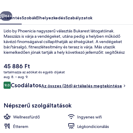
őző
Következő
84+
Áttekintés
Szobák
Elhelyezkedés
Szabályzatok
Lido by Phoenicia nagyszerű választás Bukarest látogatóinak.
Masszázs is várja a vendégeket, utána pedig a helyben működő
kávézó finomságaival csillapíthatják az éhségüket. A vendégeket
bár/társalgó, fitneszlétesítmény és terasz is várja. Más utazók
kiemelkedően jónak tartják a hely következó jellemzőit: segítőkész
személyzet. A tömegközlekedés jól megközelíthető: Egyetem
állomás csak 9 perc gyalog.
A
45 886 Ft
jelenlegi
tartalmazza az adókat és egyéb díjakat
ár
aug. 8. – aug. 9.
Étterem
45 886 Ft
Értékelések
Csodálatos
9,0
Az összes (266) értékelés megtekintése
9,0 ennyiből: 10
Népszerű szolgáltatások
Wellnessfürdő
Ingyenes wifi
Étterem
Légkondicionálás