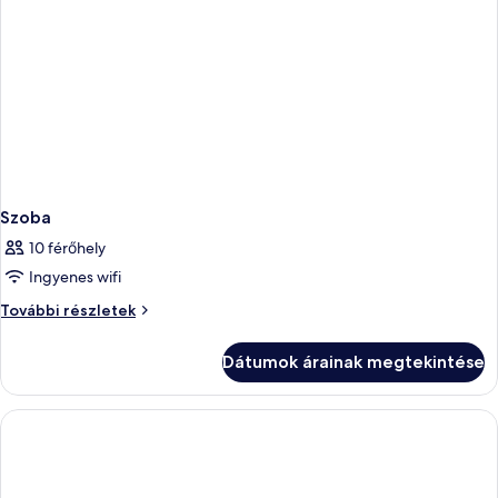
Szoba
10 férőhely
Ingyenes wifi
Szoba
További részletek
további
részletei
Dátumok árainak megtekintése