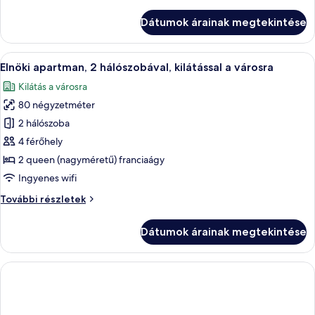
lakosztály
további
Dátumok árainak megtekintése
részletei
A
Egy modern nappali, melyben szürke kan
4
Elnöki apartman, 2 hálószobával, kilátással a városra
következő
Kilátás a városra
szoba
80 négyzetméter
összes
képének
2 hálószoba
megtekintése:
4 férőhely
Elnöki
2 queen (nagyméretű) franciaágy
apartman,
Ingyenes wifi
2
Elnöki
További részletek
hálószobával,
apartman,
kilátással
2
Dátumok árainak megtekintése
a
hálószobával,
kilátással
városra
a
városra
további
részletei