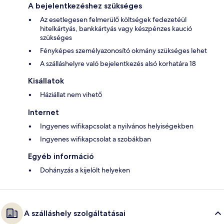
A bejelentkezéshez szükséges
Az esetlegesen felmerülő költségek fedezetéül
hitelkártyás, bankkártyás vagy készpénzes kaució
szükséges
Fényképes személyazonosító okmány szükséges lehet
A szálláshelyre való bejelentkezés alsó korhatára 18
Kisállatok
Háziállat nem vihető
Internet
Ingyenes wifikapcsolat a nyilvános helyiségekben
Ingyenes wifikapcsolat a szobákban
Egyéb információ
Dohányzás a kijelölt helyeken
A szálláshely szolgáltatásai