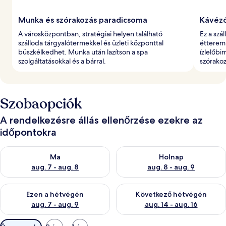
Munka és szórakozás paradicsoma
Kávézó
A városközpontban, stratégiai helyen található
Ez a szá
szálloda tárgyalótermekkel és üzleti központtal
étteremm
büszkélkedhet. Munka után lazítson a spa
ízlelőbi
szolgáltatásokkal és a bárral.
szórako
Szobaopciók
A rendelkezésre állás ellenőrzése ezekre az
időpontokra
A ma esti rendelkezésre állás ellenőrzése: aug. 7 - aug. 8
A holnapi rendelkezésre állás e
Ma
Holnap
aug. 7 - aug. 8
aug. 8 - aug. 9
A mostani hétvégi rendelkezésre állás ellenőrzése: aug. 7 - aug
A következő hétvégi rendelkezé
Ezen a hétvégén
Következő hétvégén
aug. 7 - aug. 9
aug. 14 - aug. 16
Szobákhoz