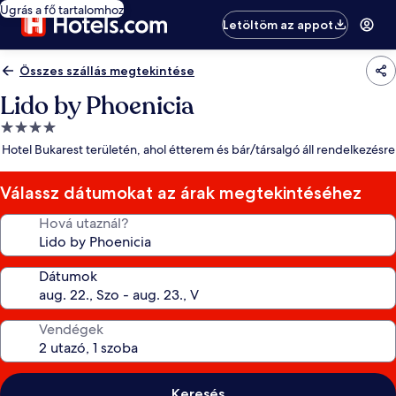
Ugrás a fő tartalomhoz
Letöltöm az appot
Összes szállás megtekintése
Lido by Phoenicia
4.0
csillagos
Hotel Bukarest területén, ahol étterem és bár/társalgó áll rendelkezésre
szálláshely
Válassz dátumokat az árak megtekintéséhez
Hová utaznál?
Dátumok
Vendégek
Keresés