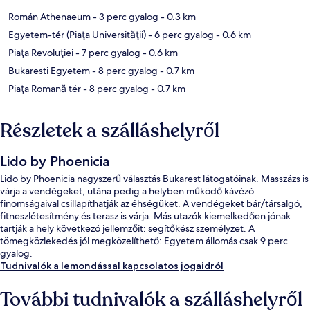
Román Athenaeum
- 3 perc gyalog
- 0.3 km
Egyetem-tér (Piaţa Universităţii)
- 6 perc gyalog
- 0.6 km
Piaţa Revoluţiei
- 7 perc gyalog
- 0.6 km
Bukaresti Egyetem
- 8 perc gyalog
- 0.7 km
Piaţa Romană tér
- 8 perc gyalog
- 0.7 km
Részletek a szálláshelyről
Lido by Phoenicia
Lido by Phoenicia nagyszerű választás Bukarest látogatóinak. Masszázs is
várja a vendégeket, utána pedig a helyben működő kávézó
finomságaival csillapíthatják az éhségüket. A vendégeket bár/társalgó,
fitneszlétesítmény és terasz is várja. Más utazók kiemelkedően jónak
tartják a hely következó jellemzőit: segítőkész személyzet. A
tömegközlekedés jól megközelíthető: Egyetem állomás csak 9 perc
gyalog.
Tudnivalók a lemondással kapcsolatos jogaidról
További tudnivalók a szálláshelyről