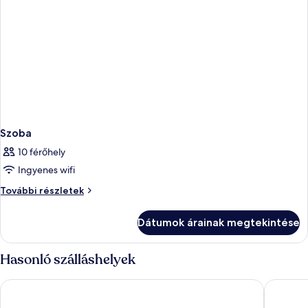
Szoba
10 férőhely
Ingyenes wifi
Szoba
További részletek
további
részletei
Dátumok árainak megtekintése
Hasonló szálláshelyek
Park Inn by Radisson Bucharest Hotel & Residence
Athina S