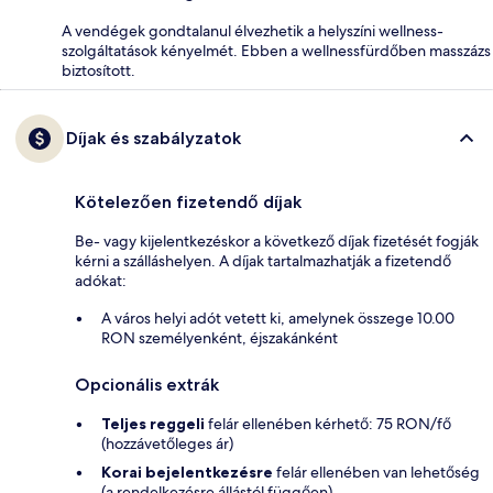
A vendégek gondtalanul élvezhetik a helyszíni wellness-
szolgáltatások kényelmét. Ebben a wellnessfürdőben masszázs
biztosított.
Díjak és szabályzatok
Kötelezően fizetendő díjak
Be- vagy kijelentkezéskor a következő díjak fizetését fogják
kérni a szálláshelyen. A díjak tartalmazhatják a fizetendő
adókat:
A város helyi adót vetett ki, amelynek összege 10.00
RON személyenként, éjszakánként
Opcionális extrák
Teljes reggeli
felár ellenében kérhető: 75 RON/fő
(hozzávetőleges ár)
Korai bejelentkezésre
felár ellenében van lehetőség
(a rendelkezésre állástól függően)