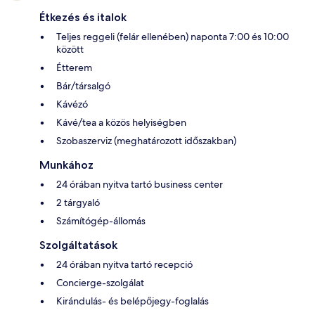
Étkezés és italok
Teljes reggeli (felár ellenében) naponta 7:00 és 10:00
között
Étterem
Bár/társalgó
Kávézó
Kávé/tea a közös helyiségben
Szobaszerviz (meghatározott időszakban)
Munkához
24 órában nyitva tartó business center
2 tárgyaló
Számítógép-állomás
Szolgáltatások
24 órában nyitva tartó recepció
Concierge-szolgálat
Kirándulás- és belépőjegy-foglalás