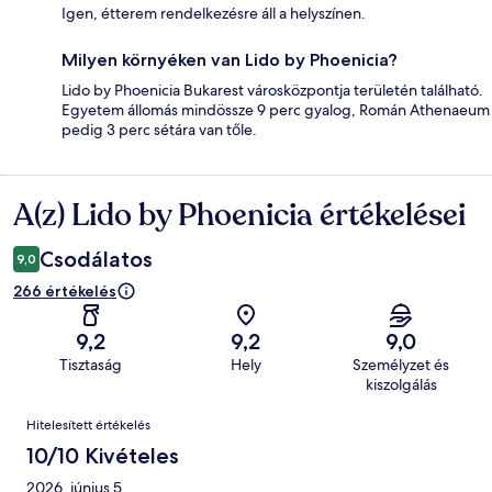
Igen, étterem rendelkezésre áll a helyszínen.
Milyen környéken van Lido by Phoenicia?
Lido by Phoenicia Bukarest városközpontja területén található.
Egyetem állomás mindössze 9 perc gyalog, Román Athenaeum
pedig 3 perc sétára van tőle.
A(z) Lido by Phoenicia értékelései
Értékelések
Csodálatos
9,0
266 értékelés
9,2
9,2
9,0
Tisztaság
Hely
Személyzet és
kiszolgálás
Értékelések
Hitelesített értékelés
10/10 Kivételes
2026. június 5.