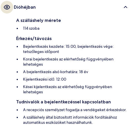
Dióhéjban
A szálláshely mérete
114 szoba
Érkezés/távozás
Bejelentkezés kezdete: 15:00, bejelentkezés vége:
tetszőleges időpont
Korai bejelentkezés az elérhetőség függvényében
lehetséges
A bejelentkezés alsó korhatára: 18 év
Kijelentkezési idő: 12:00
Kései kijelentkezés az elérhetőség függvényében
lehetséges
Tudnivalók a bejelentkezéssel kapcsolatban
A recepciós személyzet fogadja a vendégeket érkezéskor.
A szálláshely által biztosított információk fordításához
automatikus eszközöket használhatunk.