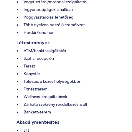
Vegytisztítási/mosodai szolgáltatás
Ingyenes újságok a hallban
Poggyásztárolási lehetőség
Több nyelven beszélő személyzet
Hordár/londiner
Létesítmények
ATM/banki szolgáltatás
Széf a recepción
Terasz
Könyvtár
Televízió a közös helyiségekben
Fitneszterem
Wellness-szolgáltatások
Zárható szekrény rendelkezésre áll
Bankett-terem
Akadálymentesítés
Lift