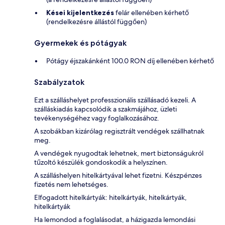
Kései kijelentkezés
felár ellenében kérhető
(rendelkezésre állástól függően)
Gyermekek és pótágyak
Pótágy éjszakánként 100.0 RON díj ellenében kérhető
Szabályzatok
Ezt a szálláshelyet professzionális szállásadó kezeli. A
szálláskiadás kapcsolódik a szakmájához, üzleti
tevékenységéhez vagy foglalkozásához.
A szobákban kizárólag regisztrált vendégek szállhatnak
meg.
A vendégek nyugodtak lehetnek, mert biztonságukról
tűzoltó készülék gondoskodik a helyszínen.
A szálláshelyen hitelkártyával lehet fizetni. Készpénzes
fizetés nem lehetséges.
Elfogadott hitelkártyák: hitelkártyák, hitelkártyák,
hitelkártyák
Ha lemondod a foglalásodat, a házigazda lemondási