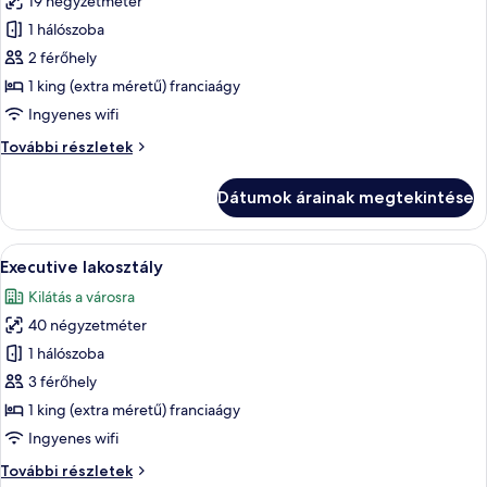
19 négyzetméter
képének
1 hálószoba
megtekintése:
Deluxe
2 férőhely
szoba
1 king (extra méretű) franciaágy
kétszemélyes
Ingyenes wifi
ággyal,
Deluxe
További részletek
1
szoba
king
kétszemélyes
Dátumok árainak megtekintése
ággyal,
(extra
1
méretű)
king
A
Egy tágas hálószoba, melyben egy nagy 
franciaágy
28
(extra
Executive lakosztály
következő
méretű)
Kilátás a városra
franciaágy
szoba
további
40 négyzetméter
összes
részletei
képének
1 hálószoba
megtekintése:
3 férőhely
Executive
1 king (extra méretű) franciaágy
lakosztály
Ingyenes wifi
Executive
További részletek