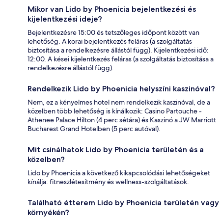
Mikor van Lido by Phoenicia bejelentkezési és
kijelentkezési ideje?
Bejelentkezésre 15:00 és tetszőleges időpont között van
lehetőség. A korai bejelentkezés feláras (a szolgáltatás
biztosítása a rendelkezésre állástól függ). Kijelentkezési idő:
12:00. A kései kijelentkezés feláras (a szolgáltatás biztosítása a
rendelkezésre állástól függ).
Rendelkezik Lido by Phoenicia helyszíni kaszinóval?
Nem, ez a kényelmes hotel nem rendelkezik kaszinóval, de a
közelben több lehetőség is kínálkozik: Casino Partouche -
Athenee Palace Hilton (4 perc sétára) és Kaszinó a JW Marriott
Bucharest Grand Hotelben (5 perc autóval).
Mit csinálhatok Lido by Phoenicia területén és a
közelben?
Lido by Phoenicia a következő kikapcsolódási lehetőségeket
kínálja: fitneszlétesítmény és wellness-szolgáltatások.
Található étterem Lido by Phoenicia területén vagy
környékén?