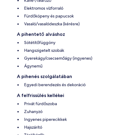
Kávé-/teafőző
Elektromos vízforraló
Fürdőköpeny és papucsok
Vasaló/vasalódeszka (kérésre)
A pihentető alváshoz
Sötétítőfüggöny
Hangszigetelt szobák
Gyerekágy/csecsemőágy (ingyenes)
Ágynemű
A pihenés szolgálatában
Egyedi berendezés és dekoráció
A felfrissülés kellékei
Privát fürdőszoba
Zuhanyzó
Ingyenes piperecikkek
Hajszárító
Törölközők