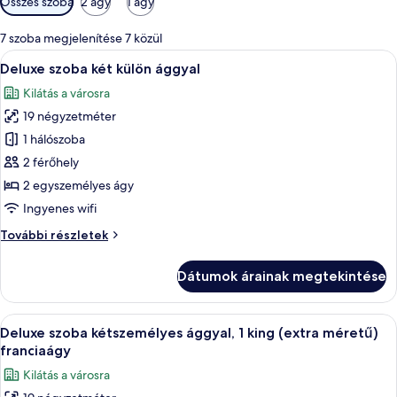
Összes szoba
2 ágy
1 ágy
rendelkezésre
álló
7 szoba megjelenítése 7 közül
szűrők
A
Egy szállodai szoba, amelyben van egy á
13
Deluxe szoba két külön ággyal
következő
Kilátás a városra
szoba
19 négyzetméter
összes
képének
1 hálószoba
megtekintése:
2 férőhely
Deluxe
2 egyszemélyes ágy
szoba
Ingyenes wifi
két
Deluxe
További részletek
külön
szoba
ággyal
két
Dátumok árainak megtekintése
külön
ággyal
további
A
Egy szállodai szoba, amelyben egy nagy 
13
részletei
Deluxe szoba kétszemélyes ággyal, 1 king (extra méretű)
következő
franciaágy
szoba
Kilátás a városra
összes