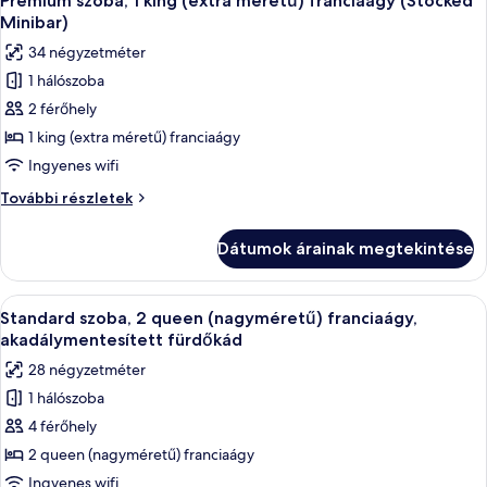
Prémium szoba, 1 king (extra méretű) franciaágy (Stocked
következő
részletei
Minibar)
szoba
34 négyzetméter
összes
1 hálószoba
képének
2 férőhely
megtekintése:
Prémium
1 king (extra méretű) franciaágy
szoba,
Ingyenes wifi
1
Prémium
További részletek
king
szoba,
(extra
1
Dátumok árainak megtekintése
king
méretű)
(extra
franciaágy
méretű)
A
Egy kétágyas szoba, íróasztallal, székke
(Stocked
3
franciaágy
Standard szoba, 2 queen (nagyméretű) franciaágy,
következő
(Stocked
Minibar)
akadálymentesített fürdőkád
Minibar)
szoba
28 négyzetméter
további
összes
részletei
1 hálószoba
képének
4 férőhely
megtekintése:
Standard
2 queen (nagyméretű) franciaágy
szoba,
Ingyenes wifi