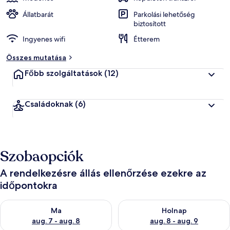
Állatbarát
Parkolási lehetőség
biztosított
Ingyenes wifi
Étterem
Összes mutatása
Főbb szolgáltatások
(12)
Családoknak
(6)
Szobaopciók
A rendelkezésre állás ellenőrzése ezekre az
időpontokra
A ma esti rendelkezésre állás ellenőrzése: aug. 7 - aug. 8
A holnapi rendelkezésre állás e
Ma
Holnap
aug. 7 - aug. 8
aug. 8 - aug. 9