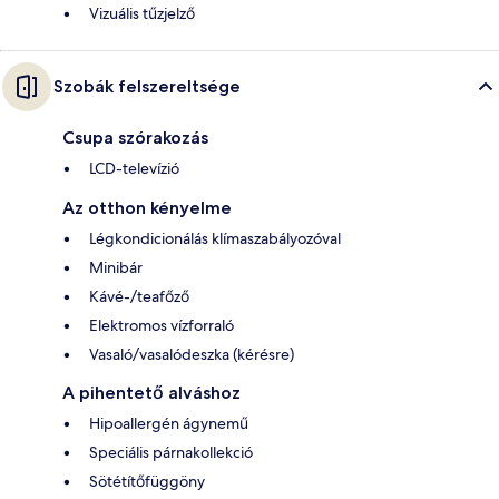
Vizuális tűzjelző
Szobák felszereltsége
Csupa szórakozás
LCD-televízió
Az otthon kényelme
Légkondicionálás klímaszabályozóval
Minibár
Kávé-/teafőző
Elektromos vízforraló
Vasaló/vasalódeszka (kérésre)
A pihentető alváshoz
Hipoallergén ágynemű
Speciális párnakollekció
Sötétítőfüggöny