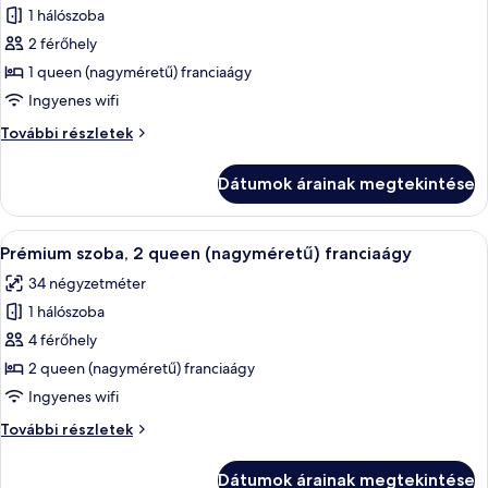
1 hálószoba
összes
képének
2 férőhely
megtekintése:
1 queen (nagyméretű) franciaágy
Prémium
Ingyenes wifi
szoba,
Prémium
További részletek
1
szoba,
queen
1
Dátumok árainak megtekintése
queen
(nagyméretű)
(nagyméretű)
franciaágy
franciaágy
A
Egy kétágyas szoba, íróasztallal, székke
5
további
Prémium szoba, 2 queen (nagyméretű) franciaágy
következő
részletei
34 négyzetméter
szoba
1 hálószoba
összes
képének
4 férőhely
megtekintése:
2 queen (nagyméretű) franciaágy
Prémium
Ingyenes wifi
szoba,
Prémium
További részletek
2
szoba,
queen
2
Dátumok árainak megtekintése
queen