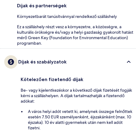
Díjak és partnerségek
Környezetbarát tanúsítvánnyal rendelkező szálláshely
Ez a szálláshely részt vesz a környezetre, a közösségre, a
kulturális örökségre és/vagy a helyi gazdaság gyakorolt hatást
mérő Green Key (Foundation for Environmental Education)
programban.
Díjak és szabályzatok
Kötelezően fizetendő díjak
Be- vagy kijelentkezéskor a következő díjak fizetését fogják
kérni a szálláshelyen. A díjak tartalmazhatják a fizetendő
adókat:
A város helyi adót vetett ki, amelynek összege felnőttek
esetén 7.50 EUR személyenként, éjszakánként (max. 10
éjszaka). 10 év alatti gyermekek után nem kell adót
fizetni.