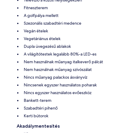
Televízió a közös helyiségekben
Fitneszterem
A golfpálya mellett
Szezonális szabadtéri medence
Vegán ételek
Vegetáriánus ételek
Dupla üvegezésű ablakok
A világítótestek legalább 80%-a LED-es
Nem használnak műanyag italkeverő pálcát
Nem használnak műanyag szívószálat
Nincs műanyag palackos ásványvíz
Nincsenek egyszer használatos poharak
Nincs egyszer használatos evőeszköz
Bankett-terem
Szabadtéri pihenő
Kerti bútorok
Akadálymentesítés