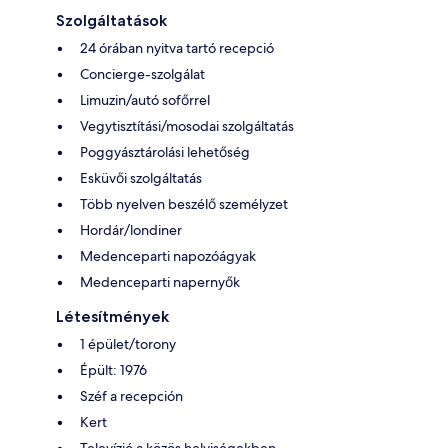
Szolgáltatások
24 órában nyitva tartó recepció
Concierge-szolgálat
Limuzin/autó sofőrrel
Vegytisztítási/mosodai szolgáltatás
Poggyásztárolási lehetőség
Esküvői szolgáltatás
Több nyelven beszélő személyzet
Hordár/londiner
Medenceparti napozóágyak
Medenceparti napernyők
Létesítmények
1 épület/torony
Épült: 1976
Széf a recepción
Kert