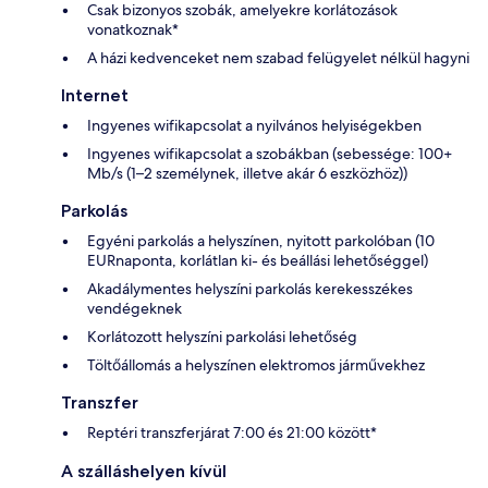
Csak bizonyos szobák, amelyekre korlátozások
vonatkoznak*
A házi kedvenceket nem szabad felügyelet nélkül hagyni
Internet
Ingyenes wifikapcsolat a nyilvános helyiségekben
Ingyenes wifikapcsolat a szobákban (sebessége: 100+
Mb/s (1–2 személynek, illetve akár 6 eszközhöz))
Parkolás
Egyéni parkolás a helyszínen, nyitott parkolóban (10
EURnaponta, korlátlan ki- és beállási lehetőséggel)
Akadálymentes helyszíni parkolás kerekesszékes
vendégeknek
Korlátozott helyszíni parkolási lehetőség
Töltőállomás a helyszínen elektromos járművekhez
Transzfer
Reptéri transzferjárat 7:00 és 21:00 között*
A szálláshelyen kívül