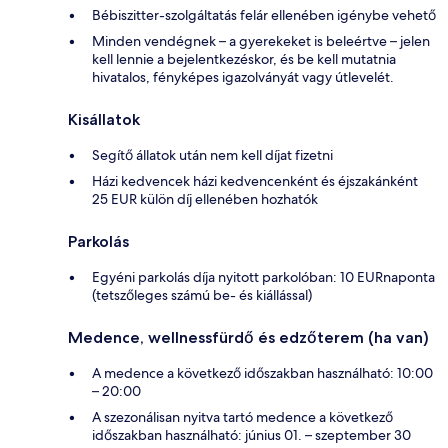
Bébiszitter-szolgáltatás felár ellenében igénybe vehető
Minden vendégnek – a gyerekeket is beleértve – jelen
kell lennie a bejelentkezéskor, és be kell mutatnia
hivatalos, fényképes igazolványát vagy útlevelét.
Kisállatok
Segítő állatok után nem kell díjat fizetni
Házi kedvencek házi kedvencenként és éjszakánként
25 EUR külön díj ellenében hozhatók
Parkolás
Egyéni parkolás díja nyitott parkolóban: 10 EURnaponta
(tetszőleges számú be- és kiállással)
Medence, wellnessfürdő és edzőterem (ha van)
A medence a következő időszakban használható: 10:00
– 20:00
A szezonálisan nyitva tartó medence a következő
időszakban használható: június 01. – szeptember 30