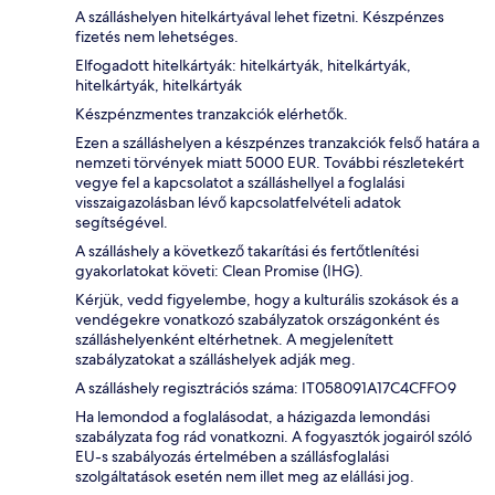
A szálláshelyen hitelkártyával lehet fizetni. Készpénzes
fizetés nem lehetséges.
Elfogadott hitelkártyák: hitelkártyák, hitelkártyák,
hitelkártyák, hitelkártyák
Készpénzmentes tranzakciók elérhetők.
Ezen a szálláshelyen a készpénzes tranzakciók felső határa a
nemzeti törvények miatt 5000 EUR. További részletekért
vegye fel a kapcsolatot a szálláshellyel a foglalási
visszaigazolásban lévő kapcsolatfelvételi adatok
segítségével.
A szálláshely a következő takarítási és fertőtlenítési
gyakorlatokat követi: Clean Promise (IHG).
Kérjük, vedd figyelembe, hogy a kulturális szokások és a
vendégekre vonatkozó szabályzatok országonként és
szálláshelyenként eltérhetnek. A megjelenített
szabályzatokat a szálláshelyek adják meg.
A szálláshely regisztrációs száma: IT058091A17C4CFFO9
Ha lemondod a foglalásodat, a házigazda lemondási
szabályzata fog rád vonatkozni. A fogyasztók jogairól szóló
EU-s szabályozás értelmében a szállásfoglalási
szolgáltatások esetén nem illet meg az elállási jog.