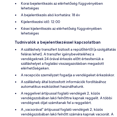
Korai bejelentkezés az elérhetőség függvényében
lehetséges
A bejelentkezés alsó korhatára: 18 év
Kijelentkezési idő: 12:00
Kései kijelentkezés az elérhetőség függvényében
lehetséges
Tudnivalók a bejelentkezéssel kapcsolatban
A szálláshely transzfert biztosít a repülőtértől (a szolgáltatás
feláras lehet). A transzfer igénybevételéhez a
vendégeknek 24 órával érkezés előtt értesíteniük a
szálláshelyet a foglalási visszaigazolásban megadott
elérhetőségeken.
A recepciós személyzet fogadja a vendégeket érkezéskor.
A szálláshely által biztosított információk fordításához
automatikus eszközöket használhatunk.
A reggelivel ártípussal foglaló vendégek 2, közös
vendégszobában lakó felnőttre kapnak reggelit. A többi
vendégnek díjat számítanak fel a reggeliért.
A „vacsorával” ártípussal foglaló vendégek 2, közös
vendégszobában lakó felnőtt számára kapnak vacsorát. A