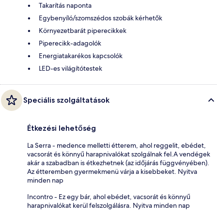
Takarítás naponta
Egybenyíló/szomszédos szobák kérhetők
Környezetbarát piperecikkek
Piperecikk-adagolók
Energiatakarékos kapcsolók
LED-es világítótestek
Speciális szolgáltatások
Étkezési lehetőség
La Serra - medence melletti étterem, ahol reggelit, ebédet,
vacsorát és könnyű harapnivalókat szolgálnak fel.A vendégek
akár a szabadban is étkezhetnek (az időjárás függvényében).
Az étteremben gyermekmenü várja a kisebbeket. Nyitva
minden nap
Incontro - Ez egy bár, ahol ebédet, vacsorát és könnyű
harapnivalókat kerül felszolgálásra. Nyitva minden nap