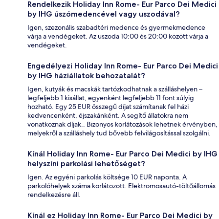
Rendelkezik Holiday Inn Rome- Eur Parco Dei Medici
by IHG úszómedencével vagy uszodával?
Igen, szezonális szabadtéri medence és gyermekmedence
várja a vendégeket. Az uszoda 10:00 és 20:00 között várja a
vendégeket.
Engedélyezi Holiday Inn Rome- Eur Parco Dei Medici
by IHG háziállatok behozatalát?
Igen, kutyák és macskák tartózkodhatnak a szálláshelyen –
legfeljebb 1 kisállat, egyenként legfeljebb 11 font súlyig
hozható. Egy 25 EUR összegű díjat számítanak fel házi
kedvencenként, éjszakánként. A segítő állatokra nem
vonatkoznak díjak.. Bizonyos korlátozások lehetnek érvényben,
melyekről a szálláshely tud bővebb felvilágosítással szolgálni.
Kínál Holiday Inn Rome- Eur Parco Dei Medici by IHG
helyszíni parkolási lehetőséget?
Igen. Az egyéni parkolás költsége 10 EUR naponta. A
parkolóhelyek száma korlátozott. Elektromosautó-töltőállomás
rendelkezésre áll.
Kínál ez Holiday Inn Rome- Eur Parco Dei Medici by