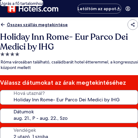
Ugrás a fő tartalomhoz
Letöltöm az appot
Összes szállás megtekintése
Holiday Inn Rome- Eur Parco Dei
Medici by IHG
4.0
csillagos
Róma városában található, családbarát hotel étteremmel, a kongresszusi
szálláshely
központ mellett
Válassz dátumokat az árak megtekintéséhez
Hová utaznál?
Dátumok
Vendégek