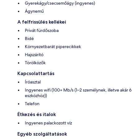
Gyerekágy/csecsemőágy (ingyenes)
Ágynemű
A felfrissülés kellékei
Privát fürdőszoba
Bidé
Környezetbarát piperecikkek
Hajszárító
Törölközők
Kapcsolattartás
Íróasztal
Ingyenes wifi (100+ Mb/s (1–2 személynek, illetve akár 6
eszközhöz))
Telefon
Étkezés és italok
Ingyenes palackozott víz
Egyéb szolgáltatások