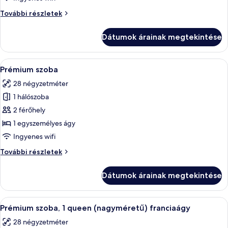
2
Standard
További részletek
queen
szoba,
(nagyméretű)
2
Dátumok árainak megtekintése
queen
franciaágy,
(nagyméretű)
akadálymentesített
franciaágy,
A
Egy fehér ágyneművel megterített ágy,
fürdőkád
6
akadálymentesített
Prémium szoba
következő
fürdőkád
28 négyzetméter
további
szoba
részletei
1 hálószoba
összes
képének
2 férőhely
megtekintése:
1 egyszemélyes ágy
Prémium
Ingyenes wifi
szoba
Prémium
További részletek
szoba
további
Dátumok árainak megtekintése
részletei
A
Prémium szoba, 1 queen (nagyméretű) 
5
Prémium szoba, 1 queen (nagyméretű) franciaágy
következő
28 négyzetméter
szoba