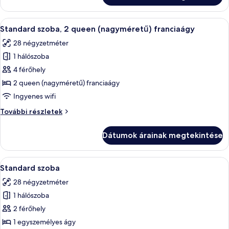
(nagyméretű)
(nagyméretű)
franciaágy
franciaágy
A
Egy kétágyas szoba, íróasztallal, szésse
5
további
Standard szoba, 2 queen (nagyméretű) franciaágy
következő
részletei
28 négyzetméter
szoba
1 hálószoba
összes
képének
4 férőhely
megtekintése:
2 queen (nagyméretű) franciaágy
Standard
Ingyenes wifi
szoba,
Standard
További részletek
2
szoba,
queen
2
Dátumok árainak megtekintése
queen
(nagyméretű)
(nagyméretű)
franciaágy
franciaágy
A
Egy fehér ágyneművel megterített ágy,
6
további
Standard szoba
következő
részletei
28 négyzetméter
szoba
1 hálószoba
összes
képének
2 férőhely
megtekintése:
1 egyszemélyes ágy