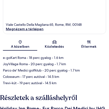
Viale Castello Della Magliana 65, Rome, RM, 00148
Megnézem a térképen
Térkép
A közelben
Közlekedés
Éttermek
e-goKart Roma
- 18 perc gyalog
- 1.6 km
JoyVillage Roma
- 20 perc gyalog
- 1.7 km
Parco de' Medici golfklub
- 20 perc gyalog
- 1.7 km
Colosseum
- 17 perc autóval
- 14.5 km
Trevi-kút
- 19 perc autóval
- 14.5 km
Részletek a szálláshelyről
Holiday Inn Rome- Eur Parco Dei Medici by IHG