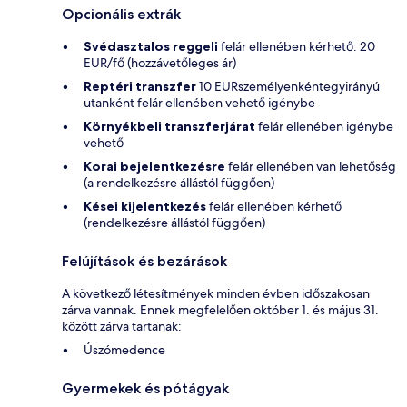
Opcionális extrák
Svédasztalos reggeli
felár ellenében kérhető: 20
EUR/fő (hozzávetőleges ár)
Reptéri transzfer
10 EURszemélyenkéntegyirányú
utanként felár ellenében vehető igénybe
Környékbeli transzferjárat
felár ellenében igénybe
vehető
Korai bejelentkezésre
felár ellenében van lehetőség
(a rendelkezésre állástól függően)
Kései kijelentkezés
felár ellenében kérhető
(rendelkezésre állástól függően)
Felújítások és bezárások
A következő létesítmények minden évben időszakosan
zárva vannak. Ennek megfelelően október 1. és május 31.
között zárva tartanak:
Úszómedence
Gyermekek és pótágyak