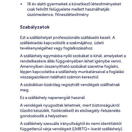
18 év alatti gyermekek a következő létesítményeket
csak felnőtt felügyelete mellett használhatják:
úszómedence, fitneszlétesítmény
Szabályzatok
Ezt a szálláshelyet professzionális szállásadó kezeli. A
szálláskiadás kapcsolódik a szakmájához, üzleti
tevékenységéhez vagy foglalkozásához.
A szálláshely egymásba nyíló szobákat is kínál, amelyeket a
rendelkezésre állás függvényében lehet igénybe venni.
Amennyiben összenyitható szobákat szeretne foglalni,
lépjen kapcsolatba a szálláshely munkatársaival a foglalási
visszaigazoláson található számon keresztül.
A szobákban kizárólag regisztrált vendégek szállhatnak
meg.
Ez a szálláshely napenergiát használ.
A vendégek nyugodtak lehetnek, mert biztonságukról
tűzoltó készülék, füstérzékelő és elsősegély-felszerelés
gondoskodik a helyszínen.
A szálláshely szexuális irányultságtól és nemi identitástól
függetlenül várja vendégeit (LMBTQ+-barát szálláshely).