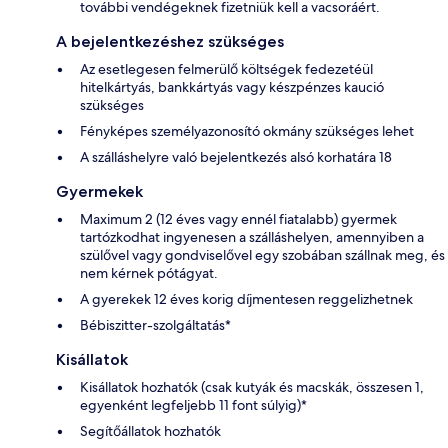
további vendégeknek fizetniük kell a vacsoráért.
A bejelentkezéshez szükséges
Az esetlegesen felmerülő költségek fedezetéül
hitelkártyás, bankkártyás vagy készpénzes kaució
szükséges
Fényképes személyazonosító okmány szükséges lehet
A szálláshelyre való bejelentkezés alsó korhatára 18
Gyermekek
Maximum 2 (12 éves vagy ennél fiatalabb) gyermek
tartózkodhat ingyenesen a szálláshelyen, amennyiben a
szülővel vagy gondviselővel egy szobában szállnak meg, és
nem kérnek pótágyat.
A gyerekek 12 éves korig díjmentesen reggelizhetnek
Bébiszitter-szolgáltatás*
Kisállatok
Kisállatok hozhatók (csak kutyák és macskák, összesen 1,
egyenként legfeljebb 11 font súlyig)*
Segítőállatok hozhatók