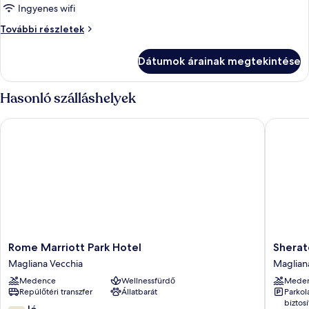
Standard
Ingyenes wifi
szoba
Standard
További részletek
szoba
további
Dátumok árainak megtekintése
részletei
Hasonló szálláshelyek
Rome Marriott Park Hotel
Sheraton
Rome
Sherato
Rome Marriott Park Hotel
Sherat
Marriott
Rome
Magliana Vecchia
Maglian
Park
Parco
Medence
Wellnessfürdő
Mede
Hotel
de’
Repülőtéri transzfer
Állatbarát
Parkol
Magliana
Medici
biztosí
Vecchia
Maglian
7.8
Jó