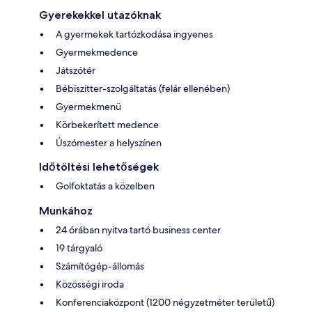
Gyerekekkel utazóknak
A gyermekek tartózkodása ingyenes
Gyermekmedence
Játszótér
Bébiszitter-szolgáltatás (felár ellenében)
Gyermekmenü
Körbekerített medence
Úszómester a helyszínen
Időtöltési lehetőségek
Golfoktatás a közelben
Munkához
24 órában nyitva tartó business center
19 tárgyaló
Számítógép-állomás
Közösségi iroda
Konferenciaközpont (1200 négyzetméter területű)