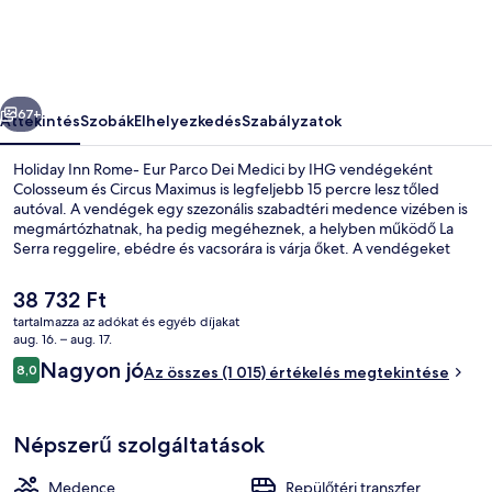
Parco
Dei
Medici
őző
Következő
by
67+
Áttekintés
Szobák
Elhelyezkedés
Szabályzatok
IHG
Holiday Inn Rome- Eur Parco Dei Medici by IHG vendégeként
képgalériája
Colosseum és Circus Maximus is legfeljebb 15 percre lesz tőled
autóval. A vendégek egy szezonális szabadtéri medence vizében is
megmártózhatnak, ha pedig megéheznek, a helyben működő La
Serra reggelire, ebédre és vacsorára is várja őket. A vendégeket
medence melletti bár, fitneszlétesítmény és gyermekmedence is
várja. Más utazók imádják a szálláshely következő jellemzőit:
A
38 732 Ft
medence és segítőkész személyzet.
jelenlegi
tartalmazza az adókat és egyéb díjakat
ár
aug. 16. – aug. 17.
Szezonális szabadtéri medence, nyitv
38 732 Ft
Értékelések
Nagyon jó
8,0
Az összes (1 015) értékelés megtekintése
8,0 ennyiből: 10
Népszerű szolgáltatások
Medence
Repülőtéri transzfer