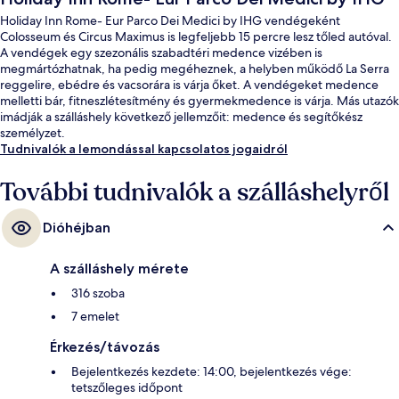
Holiday Inn Rome- Eur Parco Dei Medici by IHG vendégeként
Colosseum és Circus Maximus is legfeljebb 15 percre lesz tőled autóval.
A vendégek egy szezonális szabadtéri medence vizében is
megmártózhatnak, ha pedig megéheznek, a helyben működő La Serra
reggelire, ebédre és vacsorára is várja őket. A vendégeket medence
melletti bár, fitneszlétesítmény és gyermekmedence is várja. Más utazók
imádják a szálláshely következő jellemzőit: medence és segítőkész
személyzet.
Tudnivalók a lemondással kapcsolatos jogaidról
További tudnivalók a szálláshelyről
Dióhéjban
A szálláshely mérete
316 szoba
7 emelet
Érkezés/távozás
Bejelentkezés kezdete: 14:00, bejelentkezés vége:
tetszőleges időpont