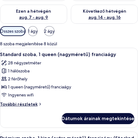
A mostani hétvégi rendelkezésre állás ellenőrzése: aug. 7 - aug
A következő hétvégi rendelkezé
Ezen a hétvégén
Következő hétvégén
aug. 7 - aug. 9
aug. 14 - aug. 16
Szobákhoz
Összes szoba
1 ágy
2 ágy
rendelkezésre
álló
8 szoba megjelenítése 8 közül
szűrők
A
Egy szállodai szoba, amelyben egy nagy 
5
Standard szoba, 1 queen (nagyméretű) franciaágy
következő
28 négyzetméter
szoba
1 hálószoba
összes
képének
2 férőhely
megtekintése:
1 queen (nagyméretű) franciaágy
Standard
Ingyenes wifi
szoba,
Standard
További részletek
1
szoba,
queen
1
Dátumok árainak megtekintése
queen
(nagyméretű)
(nagyméretű)
franciaágy
franciaágy
A
Egy szállodai szoba, amelyben egy nagy
6
további