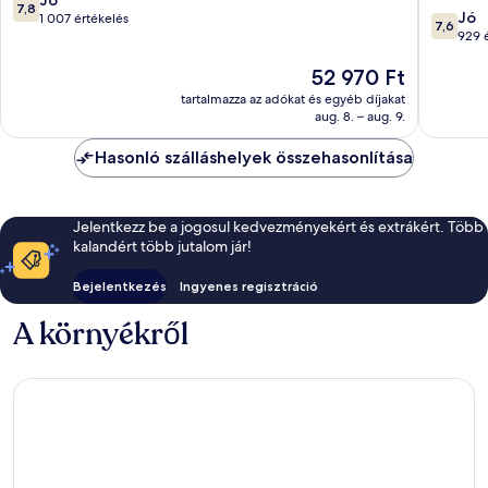
7,8
7.6
Vecchia
Jó
ennyiből:
1 007 értékelés
7,6
ennyiből
929 
10,
10,
Jó,
Az
52 970 Ft
Jó,
1 007
ár
929
értékelés
tartalmazza az adókat és egyéb díjakat
52 970 Ft
értékelé
aug. 8. – aug. 9.
Hasonló szálláshelyek összehasonlítása
Jelentkezz be a jogosul kedvezményekért és extrákért. Több
kalandért több jutalom jár!
Bejelentkezés
Ingyenes regisztráció
A környékről