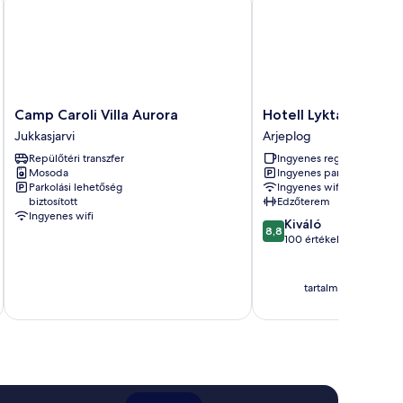
Camp
Hotell
Camp Caroli Villa Aurora
Hotell Lyktan
Caroli
Lyktan
Jukkasjarvi
Arjeplog
Villa
Arjeplog
Repülőtéri transzfer
Ingyenes reggeli
Aurora
Mosoda
Ingyenes parkolás
Jukkasjarvi
Parkolási lehetőség
Ingyenes wifi
biztosított
Edzőterem
Ingyenes wifi
8.8
Kiváló
8,8
ennyiből:
100 értékelés
10,
Kiváló,
100
tartalmazza az adóka
értékelés