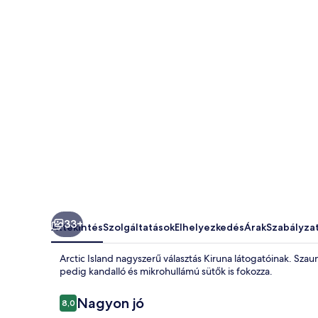
33+
Áttekintés
Szolgáltatások
Elhelyezkedés
Árak
Szabályza
Arctic Island nagyszerű választás Kiruna látogatóinak. Szau
pedig kandalló és mikrohullámú sütők is fokozza.
Értékelések
Nagyon jó
8,0
8,0 ennyiből: 10