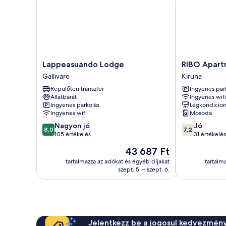
Lappeasuando
RIBO
Lappeasuando Lodge
RIBO Apart
Lodge
Apartment
Gällivare
Kiruna
Gällivare
Aurora
Repülőtéri transzfer
Ingyenes par
Kiruna
Állatbarát
Ingyenes wifi
Ingyenes parkolás
Légkondicion
Ingyenes wifi
Mosoda
8.0
7.2
Nagyon jó
Jó
8,0
7,2
ennyiből:
ennyiből:
105 értékelés
31 értékelés
10,
10,
Az
43 687 Ft
Nagyon
Jó,
ár
jó,
31
tartalmazza az adókat és egyéb díjakat
tartalm
43 687 Ft
szept. 5. – szept. 6.
105
értékelés
értékelés
Jelentkezz be a jogosul kedvezmény