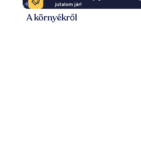
jutalom jár!
A környékről