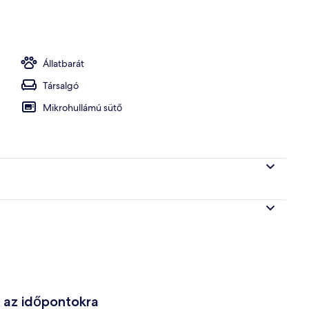
ással a folyóra (Lehti Main) | Nappalirész | Kandalló
Állatbarát
Társalgó
Mikrohullámú sütő
e az időpontokra