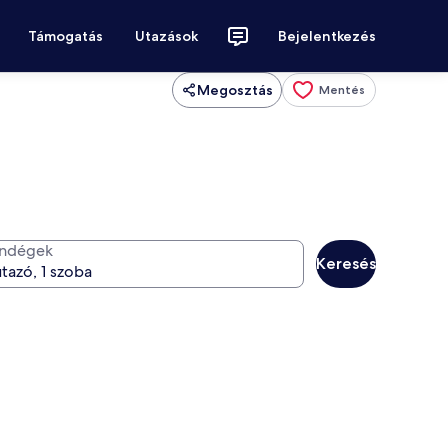
Támogatás
Utazások
Bejelentkezés
Megosztás
Mentés
ndégek
Keresés