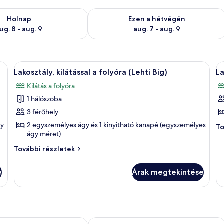
g. 8
elkezésre állás ellenőrzése: aug. 8 - aug. 9
A mostani hétvégi rendelkezésre állás 
Holnap
Ezen a hétvégén
ug. 8 - aug. 9
aug. 7 - aug. 9
ehti Main) | Nappali | Kandalló
A
Lakosztály, kilátással a folyóra (Lehti B
A
7
Lakosztály, kilátással a folyóra (Lehti Big)
La
következő
k
Kilátás a folyóra
szoba
s
1 hálószoba
összes
ö
képének
k
3 férőhely
megtekintése:
m
gy
2 egyszemélyes ágy és 1 kinyitható kanapé (egyszemélyes
La
To
ágy méret)
Lakosztály,
L
ki
a
kilátással
ki
Lakosztály,
További részletek
fo
a
kilátással
a
(L
a
folyóra
f
Sm
e
Árak megtekintése
folyóra
(Lehti
(L
to
(Lehti
ré
Big)
S
Big)
további
részletei
nt Aurora
Aurora Cabin