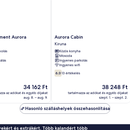
Aurora
ment Aurora
Aurora Cabin
Cabin
Kiruna
Kiruna
kolás
Közös konyha
Mosoda
álás
Ingyenes parkolás
Ingyenes wifi
6.0
6,0
13 értékelés
ennyiből:
10,
Az
Az
34 162 Ft
38 248 Ft
13
ár
ár
értékelés
azza az adókat és egyéb díjakat
tartalmazza az adókat és egyéb díjakat
34 162 Ft
38 248 Ft
aug. 8. – aug. 9.
szept. 1. – szept. 2.
Hasonló szálláshelyek összehasonlítása
ekért és extrákért. Több kalandért több