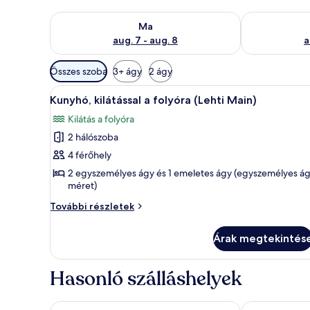
A ma esti rendelkezésre állás ellenőrzése: aug. 7 - au
A holnapi rend
Ma
aug. 7 - aug. 8
a
Szobákhoz
Összes szoba
3+ ágy
2 ágy
rendelkezésre
A
Kunyhó, kilátással a folyóra (L
álló
9
Kunyhó, kilátással a folyóra (Lehti Main)
következő
szűrők
Kilátás a folyóra
szoba
2 hálószoba
összes
képének
4 férőhely
megtekintése:
2 egyszemélyes ágy és 1 emeletes ágy (egyszemélyes á
méret)
Kunyhó,
kilátással
Kunyhó,
További részletek
a
kilátással
a
folyóra
Árak megtekintés
folyóra
(Lehti
(Lehti
Main)
Main)
Hasonló szálláshelyek
további
részletei
Lappeasuando Lodge
RIBO Apartme