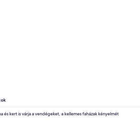
Lakosztály, k
tok
na és kert is várja a vendégeket, a kellemes faházak kényelmét
Tűzrakóhely