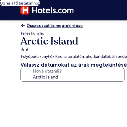
Ugrás a fő tartalomhoz
Összes szállás megtekintése
Teljes kunyhó
Arctic Island
2.0
csillagos
Folyóparti kunyhók Kiruna területén, ahol kandallók áll rend
szálláshely
Válassz dátumokat az árak megtekintés
Hová utaznál?
A(z)
Arctic
Island
képgalériája