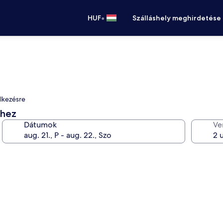
•
HUF
Szálláshely meghirdetése
elkezésre
éhez
Dátumok
Ve