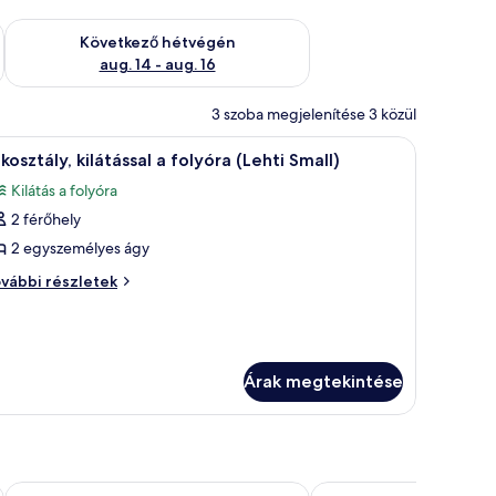
ellenőrzése: aug. 7 - aug. 9
A következő hétvégi rendelkezésre állás ellenőrzése: aug. 14 -
Következő hétvégén
aug. 14 - aug. 16
3 szoba megjelenítése 3 közül
ig) | Nappali | Kandalló
Lakosztály, kilátással a folyóra (Lehti Small) 
8
kosztály, kilátással a folyóra (Lehti Small)
övetkező
Kilátás a folyóra
zoba
2 férőhely
sszes
épének
2 egyszemélyes ágy
egtekintése:
kosztály,
vábbi részletek
akosztály,
látással
látással
lyóra
ehti
olyóra
all)
Árak megtekintése
ehti
vábbi
szletei
mall)
Camp Caroli Villa Aurora
Hotell Lyktan