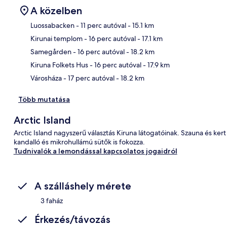
A közelben
Luossabacken
- 11 perc autóval
- 15.1 km
Kirunai templom
- 16 perc autóval
- 17.1 km
Tér
Samegården
- 16 perc autóval
- 18.2 km
Kiruna Folkets Hus
- 16 perc autóval
- 17.9 km
Városháza
- 17 perc autóval
- 18.2 km
Több mutatása
Arctic Island
Arctic Island nagyszerű választás Kiruna látogatóinak. Szauna és ker
kandalló és mikrohullámú sütők is fokozza.
Tudnivalók a lemondással kapcsolatos jogaidról
A szálláshely mérete
3 faház
Érkezés/távozás