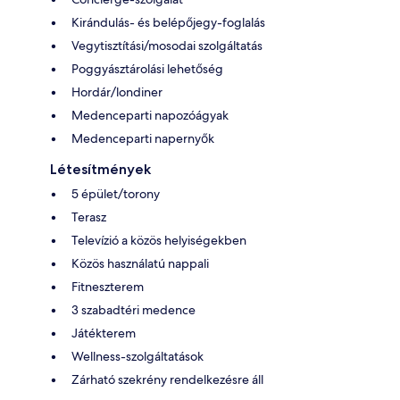
Kirándulás- és belépőjegy-foglalás
Vegytisztítási/mosodai szolgáltatás
Poggyásztárolási lehetőség
Hordár/londiner
Medenceparti napozóágyak
Medenceparti napernyők
Létesítmények
5 épület/torony
Terasz
Televízió a közös helyiségekben
Közös használatú nappali
Fitneszterem
3 szabadtéri medence
Játékterem
Wellness-szolgáltatások
Zárható szekrény rendelkezésre áll