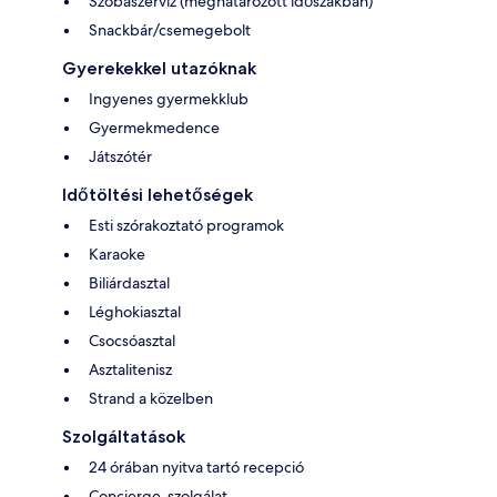
Szobaszerviz (meghatározott időszakban)
Snackbár/csemegebolt
Gyerekekkel utazóknak
Ingyenes gyermekklub
Gyermekmedence
Játszótér
Időtöltési lehetőségek
Esti szórakoztató programok
Karaoke
Biliárdasztal
Léghokiasztal
Csocsóasztal
Asztalitenisz
Strand a közelben
Szolgáltatások
24 órában nyitva tartó recepció
Concierge-szolgálat