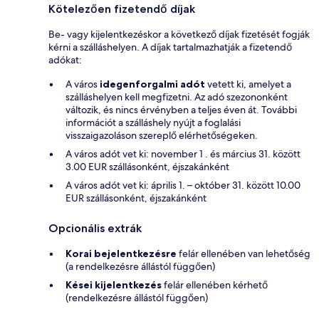
Kötelezően fizetendő díjak
Be- vagy kijelentkezéskor a következő díjak fizetését fogják
kérni a szálláshelyen. A díjak tartalmazhatják a fizetendő
adókat:
A város
idegenforgalmi adót
vetett ki, amelyet a
szálláshelyen kell megfizetni. Az adó szezononként
változik, és nincs érvényben a teljes éven át. További
információt a szálláshely nyújt a foglalási
visszaigazoláson szereplő elérhetőségeken.
A város adót vet ki: november 1 . és március 31. között
3.00 EUR szállásonként, éjszakánként
A város adót vet ki: április 1. – október 31. között 10.00
EUR szállásonként, éjszakánként
Opcionális extrák
Korai bejelentkezésre
felár ellenében van lehetőség
(a rendelkezésre állástól függően)
Kései kijelentkezés
felár ellenében kérhető
(rendelkezésre állástól függően)