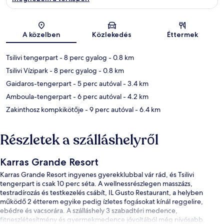
Térkép
A közelben
Közlekedés
Éttermek
Tsilivi tengerpart
- 8 perc gyalog
- 0.8 km
Tsilivi Vízipark
- 8 perc gyalog
- 0.8 km
Gaidaros-tengerpart
- 5 perc autóval
- 3.4 km
Amboula-tengerpart
- 6 perc autóval
- 4.2 km
Zakinthosz kompkikötője
- 9 perc autóval
- 6.4 km
Részletek a szálláshelyről
Karras Grande Resort
Karras Grande Resort ingyenes gyerekklubbal vár rád, és Tsilivi
tengerpart is csak 10 perc séta. A wellnessrészlegen masszázs,
testradírozás és testkezelés csábít, IL Gusto Restaurant, a helyben
működő 2 étterem egyike pedig ízletes fogásokat kínál reggelire,
ebédre és vacsorára. A szálláshely 3 szabadtéri medence,
fitneszlétesítmény és gyermekmedence jóvoltából még nívósabb.