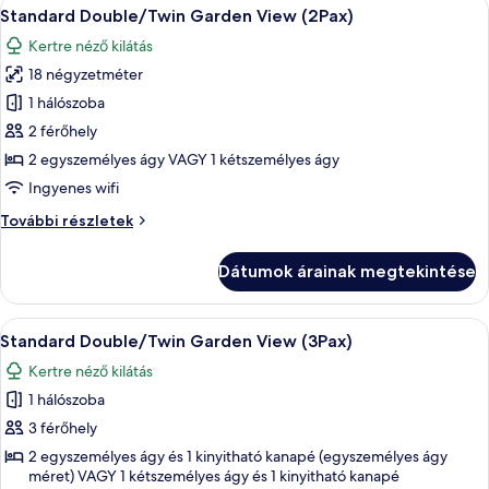
A
Egy szállodai szoba két ággyal, íróasztal
17
Standard Double/Twin Garden View (2Pax)
következő
Kertre néző kilátás
szoba
18 négyzetméter
összes
képének
1 hálószoba
megtekintése:
2 férőhely
Standard
2 egyszemélyes ágy VAGY 1 kétszemélyes ágy
Double/Twin
Ingyenes wifi
Garden
Standard
További részletek
View
Double/Twin
(2Pax)
Garden
Dátumok árainak megtekintése
View
(2Pax)
további
A
Egy modern hálószoba, amelyben találha
14
részletei
Standard Double/Twin Garden View (3Pax)
következő
Kertre néző kilátás
szoba
1 hálószoba
összes
képének
3 férőhely
megtekintése:
2 egyszemélyes ágy és 1 kinyitható kanapé (egyszemélyes ágy
méret) VAGY 1 kétszemélyes ágy és 1 kinyitható kanapé
Standard