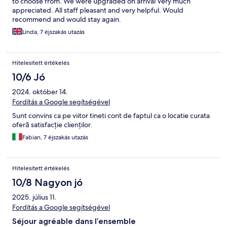
to choose from. We were upgraded on arrival Very much
appreciated. All staff pleasant and very helpful. Would
recommend and would stay again.
Linda, 7 éjszakás utazás
Hitelesített értékelés
10/6 Jó
2024. október 14.
Fordítás a Google segítségével
Sunt convins ca pe viitor tineti cont de faptul ca o locatie curata
oferă satisfacție clienților.
Fabian, 7 éjszakás utazás
Hitelesített értékelés
10/8 Nagyon jó
2025. július 11.
Fordítás a Google segítségével
Séjour agréable dans l’ensemble