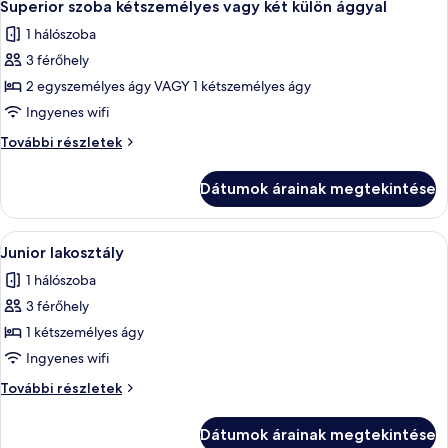
14
részletei
Superior szoba kétszemélyes vagy két külön ággyal
következő
1 hálószoba
szoba
3 férőhely
összes
képének
2 egyszemélyes ágy VAGY 1 kétszemélyes ágy
megtekintése:
Ingyenes wifi
Superior
Superior
További részletek
szoba
szoba
kétszemélyes
kétszemélyes
Dátumok árainak megtekintése
vagy
vagy
két
két
külön
A
Egy szállodai szoba, amelyben egy nagy
külön
6
ággyal
Junior lakosztály
következő
további
ággyal
1 hálószoba
részletei
szoba
3 férőhely
összes
képének
1 kétszemélyes ágy
megtekintése:
Ingyenes wifi
Junior
Junior
További részletek
lakosztály
lakosztály
további
Dátumok árainak megtekintése
részletei