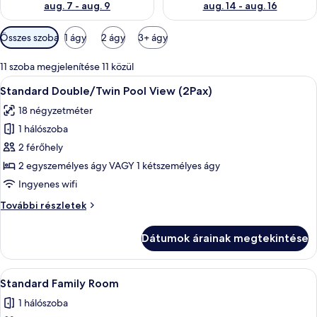
aug. 7 - aug. 9
aug. 14 - aug. 16
Szobákhoz
Összes szoba
1 ágy
2 ágy
3+ ágy
rendelkezésre
álló
11 szoba megjelenítése 11 közül
szűrők
A
Egy franciaágyas szoba fejvéddel, éjjel
17
Standard Double/Twin Pool View (2Pax)
következő
18 négyzetméter
szoba
1 hálószoba
összes
képének
2 férőhely
megtekintése:
2 egyszemélyes ágy VAGY 1 kétszemélyes ágy
Standard
Ingyenes wifi
Double/Twin
Standard
További részletek
Pool
Double/Twin
View
Pool
Dátumok árainak megtekintése
View
(2Pax)
(2Pax)
további
A
Egy szállodai szoba emeletes ággyal, íróa
10
részletei
Standard Family Room
következő
1 hálószoba
szoba