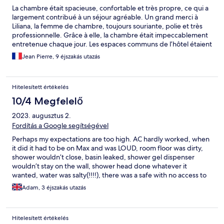
La chambre était spacieuse, confortable et très propre, ce qui a
largement contribué à un séjour agréable. Un grand merci à
Liliana, la femme de chambre, toujours souriante, polie et très
professionnelle. Grâce à elle, la chambre était impeccablement
entretenue chaque jour. Les espaces communs de l’hôtel étaient
également bien tenus et agréables. Le petit-déjeuner, bien que
Jean Pierre, 9 éjszakás utazás
minimaliste, couvrait les essentiels sans offrir de variété
particulière. Un accueil plus chaleureux et souriant de la part du
personnel aurait certainement amélioré l’expérience globale.
Hitelesített értékelés
Enfin, il est important de noter que certains autres clients
manquaient parfois de courtoisie ou de discrétion, ce qui peut
10/4 Megfelelő
nuire à l’ambiance générale. Bien que cela ne soit pas
2023. augusztus 2.
directement imputable à l’établissement, cela influe tout de
même sur la qualité perçue du séjour. Dans l’ensemble, un
Fordítás a Google segítségével
établissement convenable, propre et fonctionnel, avec une
Perhaps my expectations are too high. AC hardly worked, when
marge d’amélioration du côté de l’accueil et de l’atmosphère
it did it had to be on Max and was LOUD, room floor was dirty,
générale.
shower wouldn’t close, basin leaked, shower gel dispenser
wouldn’t stay on the wall, shower head done whatever it
wanted, water was salty(!!!!), there was a safe with no access to
it, bed was hard, pillows were either like a rock or like a sponge,
Adam, 3 éjszakás utazás
iron had no ironing board, bathroom drains smelt of eggs. Only
good thing was the gent at reception with glasses, very
approachable and kind.
Hitelesített értékelés