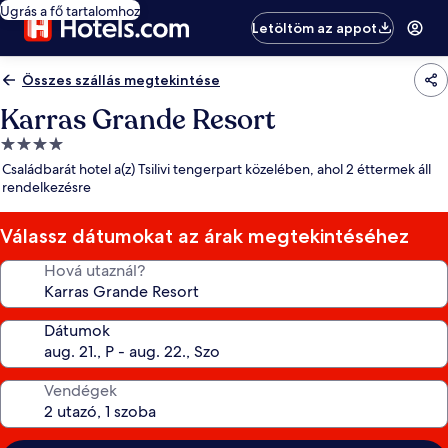
Ugrás a fő tartalomhoz
Letöltöm az appot
Összes szállás megtekintése
Karras Grande Resort
4.0
csillagos
Családbarát hotel a(z) Tsilivi tengerpart közelében, ahol 2 éttermek áll
szálláshely
rendelkezésre
Válassz dátumokat az árak megtekintéséhez
Hová utaznál?
Dátumok
Vendégek