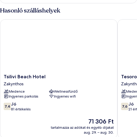
Hasonló szálláshelyek
Tsilivi Beach Hotel
Tesoro H
Tsilivi
Tesoro
Tsilivi Beach Hotel
Tesoro
Beach
Hotel
Zakynthos
Zakynth
Hotel
Zakynth
Medence
Wellnessfürdő
Mede
Zakynthos
Zakynth
Ingyenes parkolás
Ingyenes wifi
Ingyen
7.4
7.6
Jó
Jó
7,4
7,6
ennyiből:
ennyiből
81 értékelés
21 ér
10,
10,
Jó,
Az
Jó,
71 306 Ft
81
ár
21
tartalmazza az adókat és egyéb díjakat
értékelés
71 306 Ft
értékelé
aug. 29. – aug. 30.