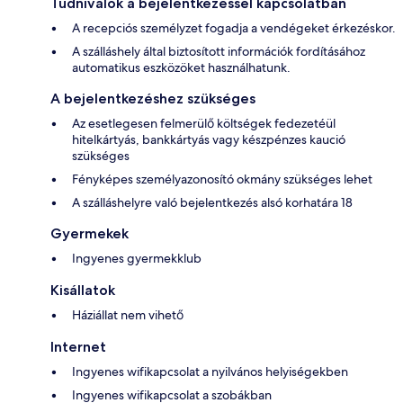
Tudnivalók a bejelentkezéssel kapcsolatban
A recepciós személyzet fogadja a vendégeket érkezéskor.
A szálláshely által biztosított információk fordításához
automatikus eszközöket használhatunk.
A bejelentkezéshez szükséges
Az esetlegesen felmerülő költségek fedezetéül
hitelkártyás, bankkártyás vagy készpénzes kaució
szükséges
Fényképes személyazonosító okmány szükséges lehet
A szálláshelyre való bejelentkezés alsó korhatára 18
Gyermekek
Ingyenes gyermekklub
Kisállatok
Háziállat nem vihető
Internet
Ingyenes wifikapcsolat a nyilvános helyiségekben
Ingyenes wifikapcsolat a szobákban