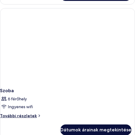
Szoba
6 férőhely
Ingyenes wifi
Szoba
További részletek
további
részletei
Dátumok árainak megtekintése