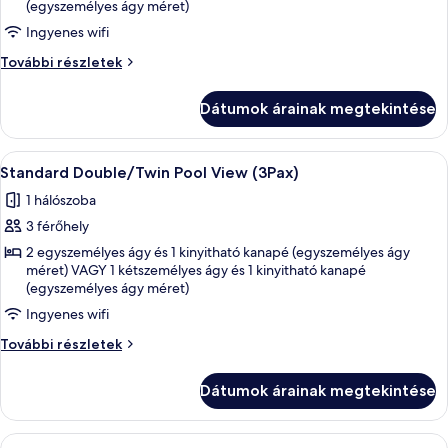
(egyszemélyes ágy méret)
Double/Twin
Ingyenes wifi
Garden
View
Standard
További részletek
Double/Twin
(3Pax)
Garden
Dátumok árainak megtekintése
View
(3Pax)
további
A
Egy modern szállodai szoba, amelyben e
14
részletei
Standard Double/Twin Pool View (3Pax)
következő
1 hálószoba
szoba
3 férőhely
összes
képének
2 egyszemélyes ágy és 1 kinyitható kanapé (egyszemélyes ágy
méret) VAGY 1 kétszemélyes ágy és 1 kinyitható kanapé
megtekintése:
(egyszemélyes ágy méret)
Standard
Ingyenes wifi
Double/Twin
Pool
Standard
További részletek
Double/Twin
View
Pool
(3Pax)
Dátumok árainak megtekintése
View
(3Pax)
további
A
Egy modern szállodai szoba, amelyben 