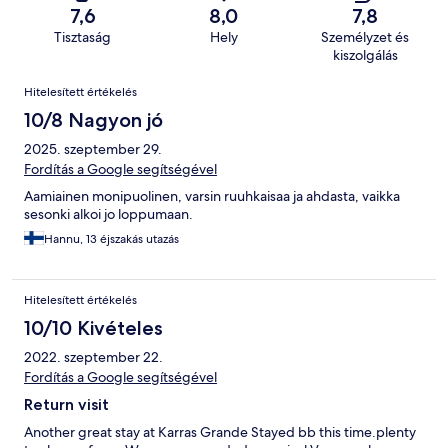
7,6
8,0
7,8
Tisztaság
Hely
Személyzet és
kiszolgálás
Értékelések
Hitelesített értékelés
10/8 Nagyon jó
2025. szeptember 29.
Fordítás a Google segítségével
Aamiainen monipuolinen, varsin ruuhkaisaa ja ahdasta, vaikka
sesonki alkoi jo loppumaan.
Hannu, 13 éjszakás utazás
Hitelesített értékelés
10/10 Kivételes
2022. szeptember 22.
Fordítás a Google segítségével
Return visit
Another great stay at Karras Grande Stayed bb this time.plenty