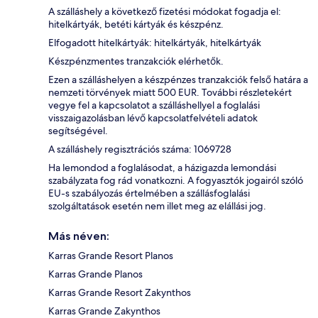
A szálláshely a következő fizetési módokat fogadja el:
hitelkártyák, betéti kártyák és készpénz.
Elfogadott hitelkártyák: hitelkártyák, hitelkártyák
Készpénzmentes tranzakciók elérhetők.
Ezen a szálláshelyen a készpénzes tranzakciók felső határa a
nemzeti törvények miatt 500 EUR. További részletekért
vegye fel a kapcsolatot a szálláshellyel a foglalási
visszaigazolásban lévő kapcsolatfelvételi adatok
segítségével.
A szálláshely regisztrációs száma: 1069728
Ha lemondod a foglalásodat, a házigazda lemondási
szabályzata fog rád vonatkozni. A fogyasztók jogairól szóló
EU-s szabályozás értelmében a szállásfoglalási
szolgáltatások esetén nem illet meg az elállási jog.
Más néven:
Karras Grande Resort Planos
Karras Grande Planos
Karras Grande Resort Zakynthos
Karras Grande Zakynthos