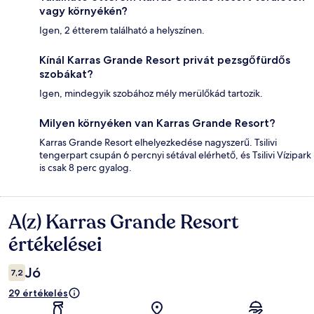
vagy környékén?
Igen, 2 étterem található a helyszínen.
Kínál Karras Grande Resort privát pezsgőfürdős
szobákat?
Igen, mindegyik szobához mély merülőkád tartozik.
Milyen környéken van Karras Grande Resort?
Karras Grande Resort elhelyezkedése nagyszerű. Tsilivi
tengerpart csupán 6 percnyi sétával elérhető, és Tsilivi Vízipark
is csak 8 perc gyalog.
A(z) Karras Grande Resort
Értékelések
értékelései
Jó
7,2
29 értékelés