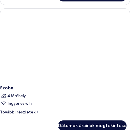
Szoba
4 férőhely
Ingyenes wifi
Szoba
További részletek
további
részletei
Dátumok árainak megtekintése