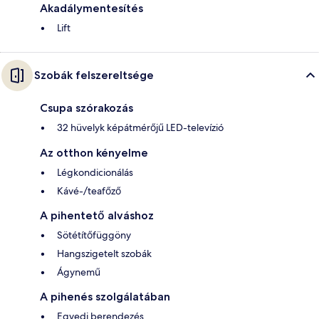
Akadálymentesítés
Lift
Szobák felszereltsége
Csupa szórakozás
32 hüvelyk képátmérőjű LED-televízió
Az otthon kényelme
Légkondicionálás
Kávé-/teafőző
A pihentető alváshoz
Sötétítőfüggöny
Hangszigetelt szobák
Ágynemű
A pihenés szolgálatában
Egyedi berendezés