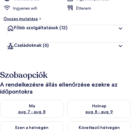
Ingyenes wifi
Étterem
Összes mutatása
Főbb szolgáltatások
(12)
Családoknak
(6)
Szobaopciók
A rendelkezésre állás ellenőrzése ezekre az
időpontokra
A ma esti rendelkezésre állás ellenőrzése: aug. 7 - aug. 8
A holnapi rendelkezésre állás e
Ma
Holnap
aug. 7 - aug. 8
aug. 8 - aug. 9
A mostani hétvégi rendelkezésre állás ellenőrzése: aug. 7 - aug
A következő hétvégi rendelkezé
Ezen a hétvégén
Következő hétvégén