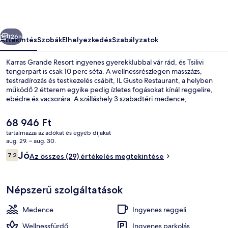
őző
Következő
126+
Áttekintés
Szobák
Elhelyezkedés
Szabályzatok
Karras Grande Resort ingyenes gyerekklubbal vár rád, és Tsilivi
tengerpart is csak 10 perc séta. A wellnessrészlegen masszázs,
testradírozás és testkezelés csábít, IL Gusto Restaurant, a helyben
működő 2 étterem egyike pedig ízletes fogásokat kínál reggelire,
ebédre és vacsorára. A szálláshely 3 szabadtéri medence,
fitneszlétesítmény és gyermekmedence jóvoltából még nívósabb.
A
68 946 Ft
jelenlegi
tartalmazza az adókat és egyéb díjakat
ár
aug. 29. – aug. 30.
3 szabadtéri medence, nyitva 10:00 é
68 946 Ft
Értékelések
Jó
7,2
Az összes (29) értékelés megtekintése
7,2 ennyiből: 10
Népszerű szolgáltatások
Medence
Ingyenes reggeli
Wellnessfürdő
Ingyenes parkolás