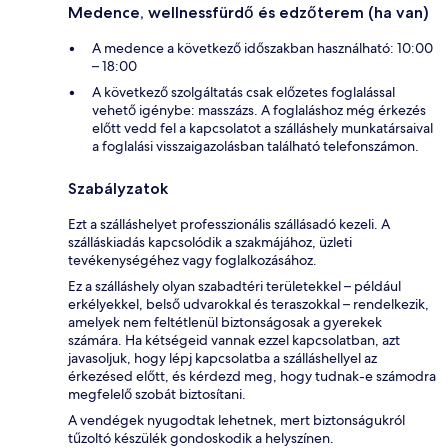
Medence, wellnessfürdő és edzőterem (ha van)
A medence a következő időszakban használható: 10:00
– 18:00
A következő szolgáltatás csak előzetes foglalással
vehető igénybe: masszázs. A foglaláshoz még érkezés
előtt vedd fel a kapcsolatot a szálláshely munkatársaival
a foglalási visszaigazolásban található telefonszámon.
Szabályzatok
Ezt a szálláshelyet professzionális szállásadó kezeli. A
szálláskiadás kapcsolódik a szakmájához, üzleti
tevékenységéhez vagy foglalkozásához.
Ez a szálláshely olyan szabadtéri területekkel – például
erkélyekkel, belső udvarokkal és teraszokkal – rendelkezik,
amelyek nem feltétlenül biztonságosak a gyerekek
számára. Ha kétségeid vannak ezzel kapcsolatban, azt
javasoljuk, hogy lépj kapcsolatba a szálláshellyel az
érkezésed előtt, és kérdezd meg, hogy tudnak-e számodra
megfelelő szobát biztosítani.
A vendégek nyugodtak lehetnek, mert biztonságukról
tűzoltó készülék gondoskodik a helyszínen.