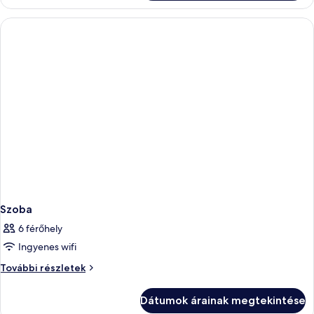
Szoba
6 férőhely
Ingyenes wifi
Szoba
További részletek
további
részletei
Dátumok árainak megtekintése