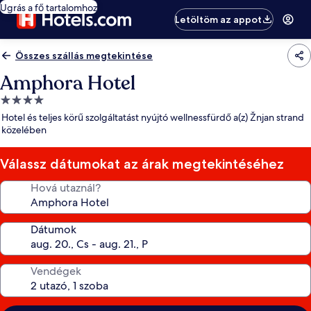
Ugrás a fő tartalomhoz
Letöltöm az appot
Összes szállás megtekintése
Amphora Hotel
4.0
csillagos
Hotel és teljes körű szolgáltatást nyújtó wellnessfürdő a(z) Žnjan strand
szálláshely
közelében
Válassz dátumokat az árak megtekintéséhez
Hová utaznál?
Dátumok
Vendégek