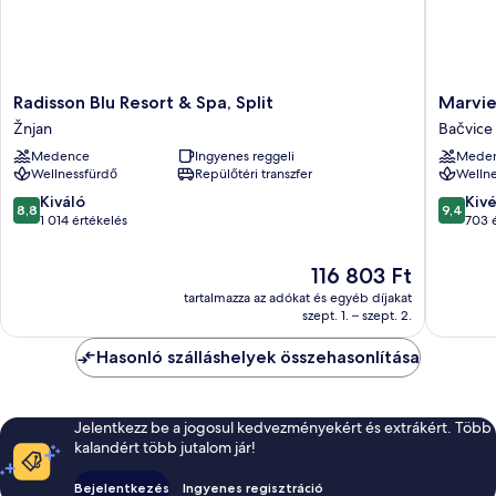
Radisson
Marvie
Radisson Blu Resort & Spa, Split
Marvie
Blu
Hotel
Žnjan
Bačvice
Resort
&
Medence
Ingyenes reggeli
Mede
&
Health
Wellnessfürdő
Repülőtéri transzfer
Wellne
Spa,
Bačvice
Split
strand
8.8
9.4
Kiváló
Kiv
8,8
9,4
Žnjan
ennyiből:
ennyiből
1 014 értékelés
703 
10,
10,
Kiváló,
Kivétele
Az
116 803 Ft
1 014
703
ár
tartalmazza az adókat és egyéb díjakat
értékelés
értékelé
116 803 Ft
szept. 1. – szept. 2.
Hasonló szálláshelyek összehasonlítása
Jelentkezz be a jogosul kedvezményekért és extrákért. Több
kalandért több jutalom jár!
Bejelentkezés
Ingyenes regisztráció