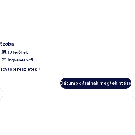
Szoba
10 férőhely
Ingyenes wifi
Szoba
További részletek
további
részletei
Dátumok árainak megtekintése