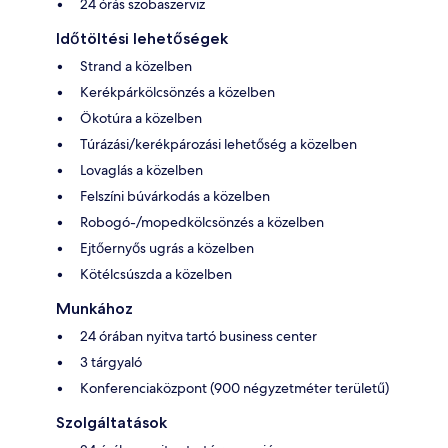
24 órás szobaszerviz
Időtöltési lehetőségek
Strand a közelben
Kerékpárkölcsönzés a közelben
Ökotúra a közelben
Túrázási/kerékpározási lehetőség a közelben
Lovaglás a közelben
Felszíni búvárkodás a közelben
Robogó-/mopedkölcsönzés a közelben
Ejtőernyős ugrás a közelben
Kötélcsúszda a közelben
Munkához
24 órában nyitva tartó business center
3 tárgyaló
Konferenciaközpont (900 négyzetméter területű)
Szolgáltatások