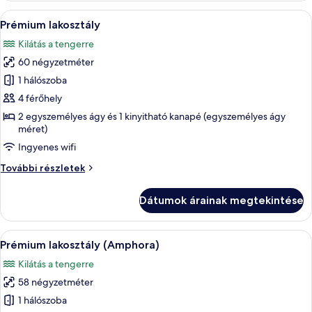
A
Egy szoba, melyben két szék áll, és ez
8
Prémium lakosztály
következő
Kilátás a tengerre
szoba
60 négyzetméter
összes
képének
1 hálószoba
megtekintése:
4 férőhely
Prémium
2 egyszemélyes ágy és 1 kinyitható kanapé (egyszemélyes ágy
lakosztály
méret)
Ingyenes wifi
Prémium
További részletek
lakosztály
további
Dátumok árainak megtekintése
részletei
A
Egy erkély, rajta két fonott székkel, egy
7
Prémium lakosztály (Amphora)
következő
Kilátás a tengerre
szoba
58 négyzetméter
összes
képének
1 hálószoba