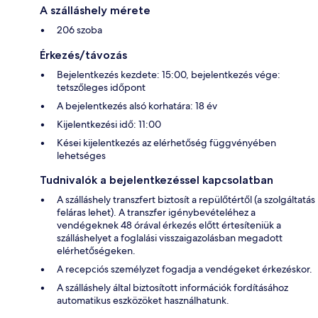
A szálláshely mérete
206 szoba
Érkezés/távozás
Bejelentkezés kezdete: 15:00, bejelentkezés vége:
tetszőleges időpont
A bejelentkezés alsó korhatára: 18 év
Kijelentkezési idő: 11:00
Kései kijelentkezés az elérhetőség függvényében
lehetséges
Tudnivalók a bejelentkezéssel kapcsolatban
A szálláshely transzfert biztosít a repülőtértől (a szolgáltatás
feláras lehet). A transzfer igénybevételéhez a
vendégeknek 48 órával érkezés előtt értesíteniük a
szálláshelyet a foglalási visszaigazolásban megadott
elérhetőségeken.
A recepciós személyzet fogadja a vendégeket érkezéskor.
A szálláshely által biztosított információk fordításához
automatikus eszközöket használhatunk.