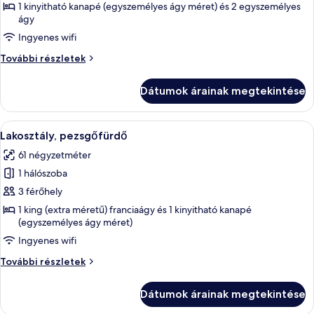
megtekintése:
1 kinyitható kanapé (egyszemélyes ágy méret) és 2 egyszemélyes
ágy
Executive
lakosztály
Ingyenes wifi
Executive
További részletek
lakosztály
további
Dátumok árainak megtekintése
részletei
A
Egy modern szállodaszoba, amelyben egy
8
Lakosztály, pezsgőfürdő
következő
61 négyzetméter
szoba
1 hálószoba
összes
képének
3 férőhely
megtekintése:
1 king (extra méretű) franciaágy és 1 kinyitható kanapé
(egyszemélyes ágy méret)
Lakosztály,
pezsgőfürdő
Ingyenes wifi
Lakosztály,
További részletek
pezsgőfürdő
további
Dátumok árainak megtekintése
részletei