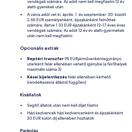
vendégek számára. Az adót nem kell megfizetni 12 év
alatti gyerekek után.
A város adót vet ki: április. 1. és szeptember. 30. között
2.65 EUR személyenként, éjszakánként felnőttek
számára; illetve 1.33 EUR éjszakánként 12–17 éves éves
vendégek számára. Az adót 12 év év alatti gyermekek
után nem kell megfizetni.
Opcionális extrák
Reptéri transzfer
95 EURjárművenkéntegyirányú
utanként felár ellenében vehető igénybe (a férőhelyek
maximális száma 3)
Kései kijelentkezés
felár ellenében kérhető
(rendelkezésre állástól függően)
Kisállatok
Segítő állatok után nem kell díjat fizetni
Házi kedvencek házi kedvencenként és éjszakánként
20 EUR külön díj ellenében hozhatók
Parkolás