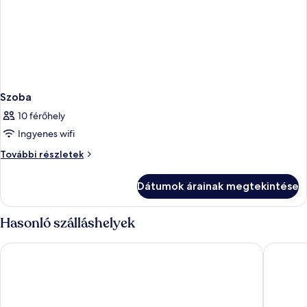
Szoba
10 férőhely
Ingyenes wifi
Szoba
További részletek
további
részletei
Dátumok árainak megtekintése
Hasonló szálláshelyek
Radisson Blu Resort & Spa, Split
Marvie H