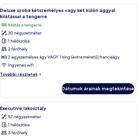
tengerre
külön
A
Egy modern szállodai szoba, két ággyal, í
6
ággyal,
Deluxe szoba kétszemélyes vagy két külön ággyal,
következő
kilátással
kilátással a tengerre
a
szoba
Kilátás a tengerre
tengerre
összes
további
30 négyzetméter
képének
részletei
1 hálószoba
megtekintése:
Deluxe
2 férőhely
szoba
2 egyszemélyes ágy VAGY 1 king (extra méretű) franciaágy
kétszemélyes
Ingyenes wifi
vagy
Deluxe
További részletek
két
szoba
külön
kétszemélyes
Dátumok árainak megtekintése
vagy
ággyal,
két
kilátással
külön
A
Egy szoba, melyben két szék áll, és ez
a
6
ággyal,
Executive lakosztály
következő
tengerre
kilátással
57 négyzetméter
a
szoba
tengerre
1 hálószoba
összes
további
képének
3 férőhely
részletei