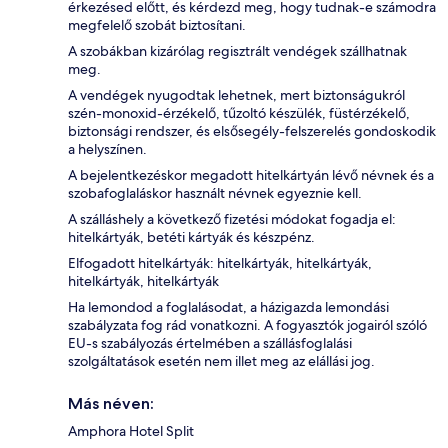
érkezésed előtt, és kérdezd meg, hogy tudnak-e számodra
megfelelő szobát biztosítani.
A szobákban kizárólag regisztrált vendégek szállhatnak
meg.
A vendégek nyugodtak lehetnek, mert biztonságukról
szén-monoxid-érzékelő, tűzoltó készülék, füstérzékelő,
biztonsági rendszer, és elsősegély-felszerelés gondoskodik
a helyszínen.
A bejelentkezéskor megadott hitelkártyán lévő névnek és a
szobafoglaláskor használt névnek egyeznie kell.
A szálláshely a következő fizetési módokat fogadja el:
hitelkártyák, betéti kártyák és készpénz.
Elfogadott hitelkártyák: hitelkártyák, hitelkártyák,
hitelkártyák, hitelkártyák
Ha lemondod a foglalásodat, a házigazda lemondási
szabályzata fog rád vonatkozni. A fogyasztók jogairól szóló
EU-s szabályozás értelmében a szállásfoglalási
szolgáltatások esetén nem illet meg az elállási jog.
Más néven:
Amphora Hotel Split