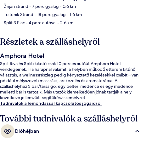
Žnjan strand
- 7 perc gyalog
- 0.6 km
Trstenik Strand
- 18 perc gyalog
- 1.6 km
Split 3 Piac
- 4 perc autóval
- 2.6 km
Részletek a szálláshelyről
Amphora Hotel
Split Riva és Spliti kikötő csak 10 perces autóút Amphora Hotel
vendégeinek. Ha harapnál valamit, a helyben működő étterem kitűnő
választás, a wellnessrészleg pedig kényeztető kezelésekkel csábít – van
például mélyszöveti masszázs, arckezelés és aromaterápia. A
szálláshelyhez 3 bár/társalgó, egy beltéri medence és egy medence
melletti bár is tartozik. Más utazók kiemelkedően jónak tartják a hely
következó jellemzőit: segítőkész személyzet.
Tudnivalók a lemondással kapcsolatos jogaidról
További tudnivalók a szálláshelyről
Dióhéjban