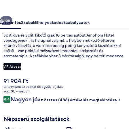
őző
Következő
105+
Áttekintés
Szobák
Elhelyezkedés
Szabályzatok
Split Riva és Spliti kikötő csak 10 perces autóút Amphora Hotel
vendégeinek. Ha harapnál valamit, a helyben működő étterem
kitűnő választás, a wellnessrészleg pedig kényeztető kezelésekkel
csábít – van például mélyszöveti masszázs, arckezelés és
aromaterápia. A szálláshelyhez 3 bár/társalgó, egy beltéri medence
és egy medence melletti bár is tartozik. Más utazók kiemelkedően
jónak tartják a hely következó jellemzőit: segítőkész személyzet.
VIP Access
A
91 904 Ft
Beltéri medence, szezonális szabadté
jelenlegi
tartalmazza az adókat és egyéb díjakat
ár
aug. 31. – szept. 1.
91 904 Ft
Értékelések
Nagyon jó
8,4
Az összes (488) értékelés megtekintése
8,4 ennyiből: 10
Népszerű szolgáltatások