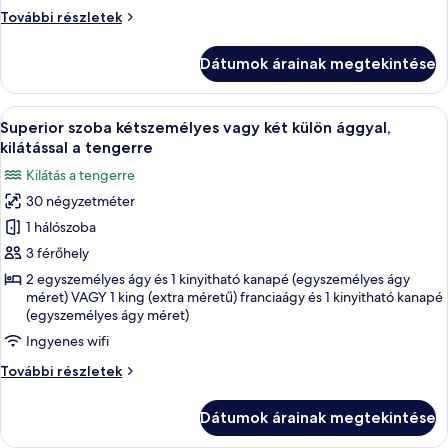
vagy
Superior
További részletek
szoba
két
kétszemélyes
külön
Dátumok árainak megtekintése
vagy
ággyal
két
külön
A
Egy modern szoba, melyben egy nagy, t
10
ággyal
Superior szoba kétszemélyes vagy két külön ággyal,
következő
további
kilátással a tengerre
részletei
szoba
Kilátás a tengerre
összes
30 négyzetméter
képének
1 hálószoba
megtekintése:
Superior
3 férőhely
szoba
2 egyszemélyes ágy és 1 kinyitható kanapé (egyszemélyes ágy
méret) VAGY 1 king (extra méretű) franciaágy és 1 kinyitható kanapé
kétszemélyes
(egyszemélyes ágy méret)
vagy
Ingyenes wifi
két
külön
Superior
További részletek
szoba
ággyal,
kétszemélyes
kilátással
Dátumok árainak megtekintése
vagy
a
két