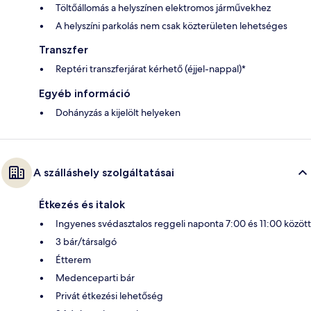
Töltőállomás a helyszínen elektromos járművekhez
A helyszíni parkolás nem csak közterületen lehetséges
Transzfer
Reptéri transzferjárat kérhető (éjjel-nappal)*
Egyéb információ
Dohányzás a kijelölt helyeken
A szálláshely szolgáltatásai
Étkezés és italok
Ingyenes svédasztalos reggeli naponta 7:00 és 11:00 között
3 bár/társalgó
Étterem
Medenceparti bár
Privát étkezési lehetőség