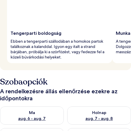
Tengerparti boldogság
Munka 
Ebben a tengerparti szállodában a homokos partok
A tenger
találkoznak a kalanddal. Igyon egy italt a strand
Dolgozzo
bárjában, próbálja ki a szörfözést, vagy fedezze fel a
masszázs
közeli búvárkodási helyeket.
Szobaopciók
A rendelkezésre állás ellenőrzése ezekre az
időpontokra
A ma esti rendelkezésre állás ellenőrzése: aug. 6 - aug. 7
A holnapi rendelkezésre állás e
Ma
Holnap
aug. 6 - aug. 7
aug. 7 - aug. 8
A mostani hétvégi rendelkezésre állás ellenőrzése: aug. 7 - aug
A következő hétvégi rendelkezé