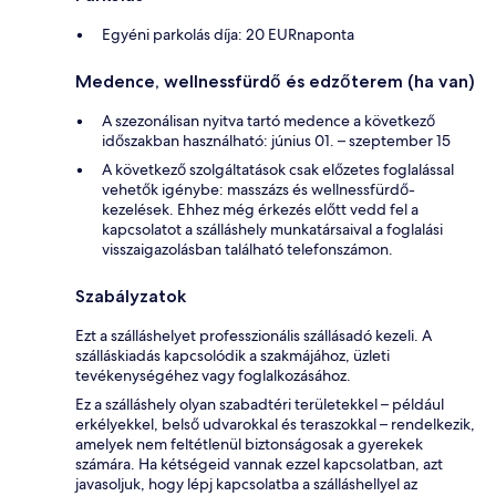
Egyéni parkolás díja: 20 EURnaponta
Medence, wellnessfürdő és edzőterem (ha van)
A szezonálisan nyitva tartó medence a következő
időszakban használható: június 01. – szeptember 15
A következő szolgáltatások csak előzetes foglalással
vehetők igénybe: masszázs és wellnessfürdő-
kezelések. Ehhez még érkezés előtt vedd fel a
kapcsolatot a szálláshely munkatársaival a foglalási
visszaigazolásban található telefonszámon.
Szabályzatok
Ezt a szálláshelyet professzionális szállásadó kezeli. A
szálláskiadás kapcsolódik a szakmájához, üzleti
tevékenységéhez vagy foglalkozásához.
Ez a szálláshely olyan szabadtéri területekkel – például
erkélyekkel, belső udvarokkal és teraszokkal – rendelkezik,
amelyek nem feltétlenül biztonságosak a gyerekek
számára. Ha kétségeid vannak ezzel kapcsolatban, azt
javasoljuk, hogy lépj kapcsolatba a szálláshellyel az