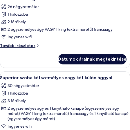
részletei
szoba
26 négyzetméter
összes
1 hálószoba
képének
2 férőhely
megtekintése:
Standard
2 egyszemélyes ágy VAGY 1 king (extra méretű) franciaágy
szoba
Ingyenes wifi
kétszemélyes
Standard
További részletek
vagy
szoba
két
kétszemélyes
Dátumok árainak megtekintése
vagy
külön
két
ággyal,
külön
A
Egy kétágyas szoba, íróasztallal, széssel
kilátással
4
ággyal,
Superior szoba kétszemélyes vagy két külön ággyal
következő
kilátással
a
30 négyzetméter
a
szoba
tengerre
tengerre
1 hálószoba
összes
további
képének
3 férőhely
részletei
megtekintése:
2 egyszemélyes ágy és 1 kinyitható kanapé (egyszemélyes ágy
méret) VAGY 1 king (extra méretű) franciaágy és 1 kinyitható kanapé
Superior
(egyszemélyes ágy méret)
szoba
Ingyenes wifi
kétszemélyes