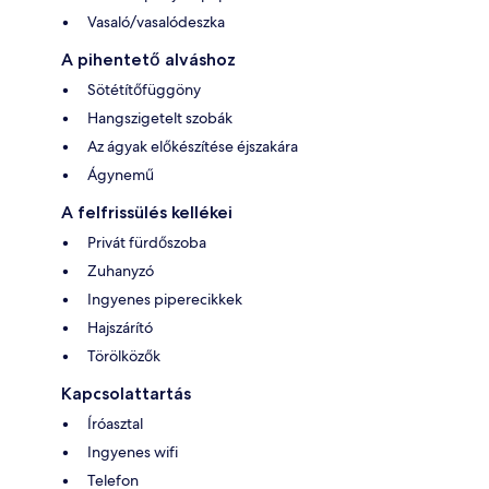
Vasaló/vasalódeszka
A pihentető alváshoz
Sötétítőfüggöny
Hangszigetelt szobák
Az ágyak előkészítése éjszakára
Ágynemű
A felfrissülés kellékei
Privát fürdőszoba
Zuhanyzó
Ingyenes piperecikkek
Hajszárító
Törölközők
Kapcsolattartás
Íróasztal
Ingyenes wifi
Telefon