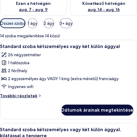
Ezen a hétvégén
Következő hétvégén
aug. 7 - aug. 9
aug. 14 - aug. 16
Szobákhoz
Összes szoba
1 ágy
2 ágy
3+ ágy
rendelkezésre
álló
14 szoba megjelenítése 14 közül
szűrők
A
Egy modern szállodai szoba, amelyben ta
7
Standard szoba kétszemélyes vagy két külön ággyal
következő
26 négyzetméter
szoba
1 hálószoba
összes
képének
2 férőhely
megtekintése:
2 egyszemélyes ágy VAGY 1 king (extra méretű) franciaágy
Standard
Ingyenes wifi
szoba
Standard
További részletek
kétszemélyes
szoba
vagy
kétszemélyes
Dátumok árainak megtekintése
vagy
két
két
külön
külön
A
Egy erkély, ahol van egy asztal, néhány 
ággyal
6
ággyal
Standard szoba kétszemélyes vagy két külön ággyal,
következő
további
kilátással a tengerre