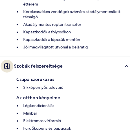
étterem
Kerekesszékes vendégek számára akadálymentesített
társalgó
Akadálymentes reptéri transzfer
Kapaszkodók a folyosókon
Kapaszkodók a lépcsők mentén
Jól megvilágított útvonal a bejáratig
Szobák felszereltsége
Csupa szórakozás
Síkképernyős televízió
Az otthon kényelme
Légkondicionálás
Minibár
Elektromos vízforraló
Fürdőköpeny és papucsok