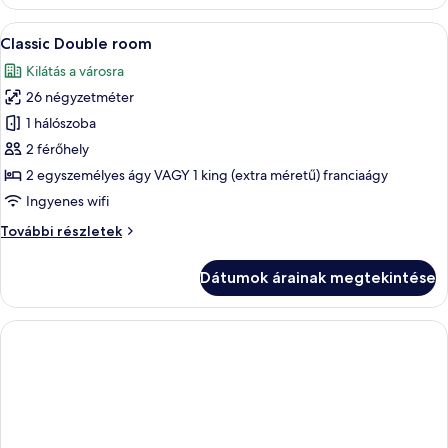
részletei
A
Egy kétágyas szoba, íróasztallal, széssel
5
Classic Double room
következő
Kilátás a városra
szoba
26 négyzetméter
összes
képének
1 hálószoba
megtekintése:
2 férőhely
Classic
2 egyszemélyes ágy VAGY 1 king (extra méretű) franciaágy
Double
Ingyenes wifi
room
Classic
További részletek
Double
room
Dátumok árainak megtekintése
további
részletei