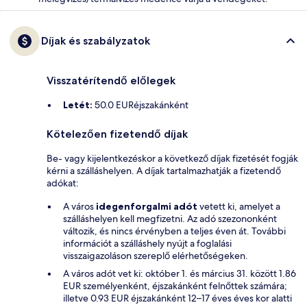
Díjak és szabályzatok
Visszatérítendő előlegek
Letét:
50.0 EURéjszakánként
Kötelezően fizetendő díjak
Be- vagy kijelentkezéskor a következő díjak fizetését fogják
kérni a szálláshelyen. A díjak tartalmazhatják a fizetendő
adókat:
A város
idegenforgalmi adót
vetett ki, amelyet a
szálláshelyen kell megfizetni. Az adó szezononként
változik, és nincs érvényben a teljes éven át. További
információt a szálláshely nyújt a foglalási
visszaigazoláson szereplő elérhetőségeken.
A város adót vet ki: október 1. és március 31. között 1.86
EUR személyenként, éjszakánként felnőttek számára;
illetve 0.93 EUR éjszakánként 12–17 éves éves kor alatti