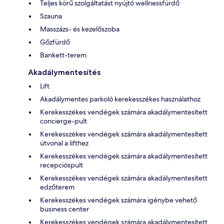
Teljes körű szolgáltatást nyújtó wellnessfürdő
Szauna
Masszázs- és kezelőszoba
Gőzfürdő
Bankett-terem
Akadálymentesítés
Lift
Akadálymentes parkoló kerekesszékes használathoz
Kerekesszékes vendégek számára akadálymentesített
concierge-pult
Kerekesszékes vendégek számára akadálymentesített
útvonal a lifthez
Kerekesszékes vendégek számára akadálymentesített
recepcióspult
Kerekesszékes vendégek számára akadálymentesített
edzőterem
Kerekesszékes vendégek számára igénybe vehető
business center
Kerekesszékes vendégek számára akadálymentesített