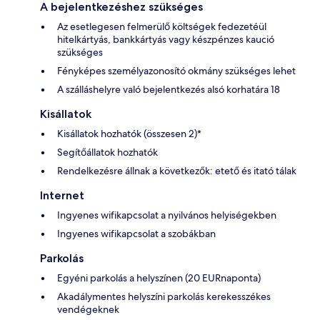
A bejelentkezéshez szükséges
Az esetlegesen felmerülő költségek fedezetéül
hitelkártyás, bankkártyás vagy készpénzes kaució
szükséges
Fényképes személyazonosító okmány szükséges lehet
A szálláshelyre való bejelentkezés alsó korhatára 18
Kisállatok
Kisállatok hozhatók (összesen 2)*
Segítőállatok hozhatók
Rendelkezésre állnak a következők: etető és itató tálak
Internet
Ingyenes wifikapcsolat a nyilvános helyiségekben
Ingyenes wifikapcsolat a szobákban
Parkolás
Egyéni parkolás a helyszínen (20 EURnaponta)
Akadálymentes helyszíni parkolás kerekesszékes
vendégeknek