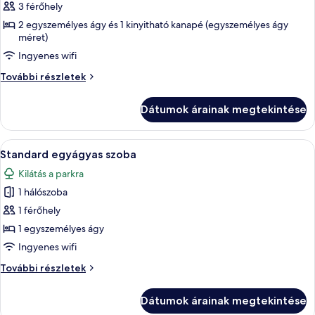
megtekintése:
3 férőhely
Prémium
2 egyszemélyes ágy és 1 kinyitható kanapé (egyszemélyes ágy
lakosztály
méret)
(Amphora)
Ingyenes wifi
Prémium
További részletek
lakosztály
(Amphora)
Dátumok árainak megtekintése
további
részletei
A
Egy modern szállodai szoba, amelyben ta
5
Standard egyágyas szoba
következő
Kilátás a parkra
szoba
1 hálószoba
összes
képének
1 férőhely
megtekintése:
1 egyszemélyes ágy
Standard
Ingyenes wifi
egyágyas
Standard
További részletek
szoba
egyágyas
szoba
Dátumok árainak megtekintése
további