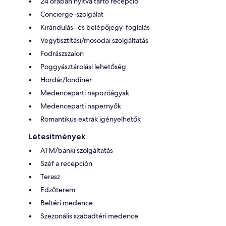
24 órában nyitva tartó recepció
Concierge-szolgálat
Kirándulás- és belépőjegy-foglalás
Vegytisztítási/mosodai szolgáltatás
Fodrászszalon
Poggyásztárolási lehetőség
Hordár/londiner
Medenceparti napozóágyak
Medenceparti napernyők
Romantikus extrák igényelhetők
Létesítmények
ATM/banki szolgáltatás
Széf a recepción
Terasz
Edzőterem
Beltéri medence
Szezonális szabadtéri medence