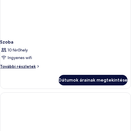
Szoba
10 férőhely
Ingyenes wifi
Szoba
További részletek
további
részletei
Dátumok árainak megtekintése