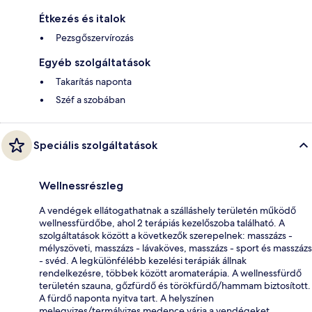
Étkezés és italok
Pezsgőszervírozás
Egyéb szolgáltatások
Takarítás naponta
Széf a szobában
Speciális szolgáltatások
Wellnessrészleg
A vendégek ellátogathatnak a szálláshely területén működő
wellnessfürdőbe, ahol 2 terápiás kezelőszoba található. A
szolgáltatások között a következők szerepelnek: masszázs -
mélyszöveti, masszázs - lávaköves, masszázs - sport és masszázs
- svéd. A legkülönfélébb kezelési terápiák állnak
rendelkezésre, többek között aromaterápia. A wellnessfürdő
területén szauna, gőzfürdő és törökfürdő/hammam biztosított.
A fürdő naponta nyitva tart. A helyszínen
melegvizes/termálvizes medence várja a vendégeket.