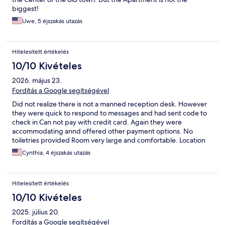
biggest!
Uwe, 5 éjszakás utazás
Hitelesített értékelés
10/10 Kivételes
2026. május 23.
Fordítás a Google segítségével
Did not realize there is not a manned reception desk. However
they were quick to respond to messages and had sent code to
check in Can not pay with credit card. Again they were
accommodating annd offered other payment options. No
toiletries provided Room very large and comfortable. Location
great. Next to restaurant but not noisy at night. Would
Cynthia, 4 éjszakás utazás
recommend!
Hitelesített értékelés
10/10 Kivételes
2025. július 20.
Fordítás a Google segítségével