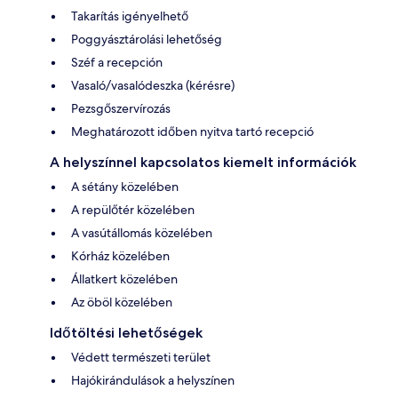
Takarítás igényelhető
Poggyásztárolási lehetőség
Széf a recepción
Vasaló/vasalódeszka (kérésre)
Pezsgőszervírozás
Meghatározott időben nyitva tartó recepció
A helyszínnel kapcsolatos kiemelt információk
A sétány közelében
A repülőtér közelében
A vasútállomás közelében
Kórház közelében
Állatkert közelében
Az öböl közelében
Időtöltési lehetőségek
Védett természeti terület
Hajókirándulások a helyszínen