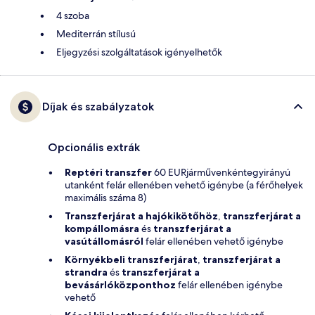
4 szoba
Mediterrán stílusú
Eljegyzési szolgáltatások igényelhetők
Díjak és szabályzatok
Opcionális extrák
Reptéri transzfer
60 EURjárművenkéntegyirányú
utanként felár ellenében vehető igénybe (a férőhelyek
maximális száma 8)
Transzferjárat a hajókikötőhöz
,
transzferjárat a
kompállomásra
és
transzferjárat a
vasútállomásról
felár ellenében vehető igénybe
Környékbeli transzferjárat
,
transzferjárat a
strandra
és
transzferjárat a
bevásárlóközponthoz
felár ellenében igénybe
vehető