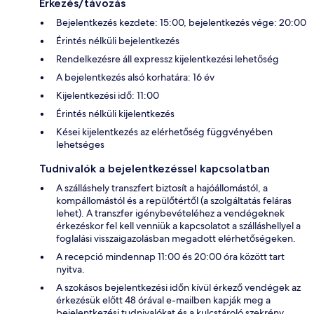
Érkezés/távozás
Bejelentkezés kezdete: 15:00, bejelentkezés vége: 20:00
Érintés nélküli bejelentkezés
Rendelkezésre áll expressz kijelentkezési lehetőség
A bejelentkezés alsó korhatára: 16 év
Kijelentkezési idő: 11:00
Érintés nélküli kijelentkezés
Kései kijelentkezés az elérhetőség függvényében
lehetséges
Tudnivalók a bejelentkezéssel kapcsolatban
A szálláshely transzfert biztosít a hajóállomástól, a
kompállomástól és a repülőtértől (a szolgáltatás feláras
lehet). A transzfer igénybevételéhez a vendégeknek
érkezéskor fel kell venniük a kapcsolatot a szálláshellyel a
foglalási visszaigazolásban megadott elérhetőségeken.
A recepció mindennap 11:00 és 20:00 óra között tart
nyitva.
A szokásos bejelentkezési időn kívül érkező vendégek az
érkezésük előtt 48 órával e-mailben kapják meg a
bejelentkezési tudnivalókat és a kulcstároló szekrény