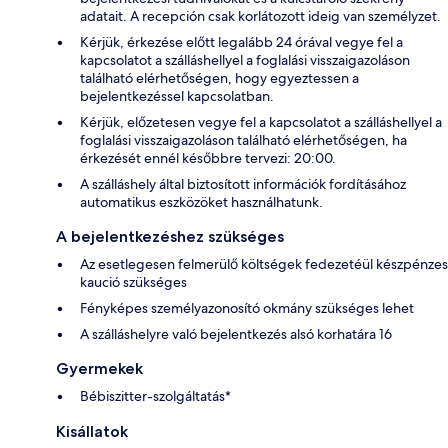
adatait. A recepción csak korlátozott ideig van személyzet.
Kérjük, érkezése előtt legalább 24 órával vegye fel a
kapcsolatot a szálláshellyel a foglalási visszaigazoláson
található elérhetőségen, hogy egyeztessen a
bejelentkezéssel kapcsolatban.
Kérjük, előzetesen vegye fel a kapcsolatot a szálláshellyel a
foglalási visszaigazoláson található elérhetőségen, ha
érkezését ennél későbbre tervezi: 20:00.
A szálláshely által biztosított információk fordításához
automatikus eszközöket használhatunk.
A bejelentkezéshez szükséges
Az esetlegesen felmerülő költségek fedezetéül készpénzes
kaució szükséges
Fényképes személyazonosító okmány szükséges lehet
A szálláshelyre való bejelentkezés alsó korhatára 16
Gyermekek
Bébiszitter-szolgáltatás*
Kisállatok