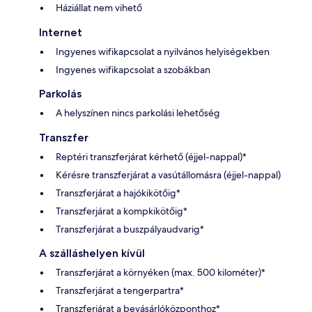
Háziállat nem vihető
Internet
Ingyenes wifikapcsolat a nyilvános helyiségekben
Ingyenes wifikapcsolat a szobákban
Parkolás
A helyszínen nincs parkolási lehetőség
Transzfer
Reptéri transzferjárat kérhető (éjjel-nappal)*
Kérésre transzferjárat a vasútállomásra (éjjel-nappal)
Transzferjárat a hajókikötőig*
Transzferjárat a kompkikötőig*
Transzferjárat a buszpályaudvarig*
A szálláshelyen kívül
Transzferjárat a környéken (max. 500 kilométer)*
Transzferjárat a tengerpartra*
Transzferjárat a bevásárlóközponthoz*