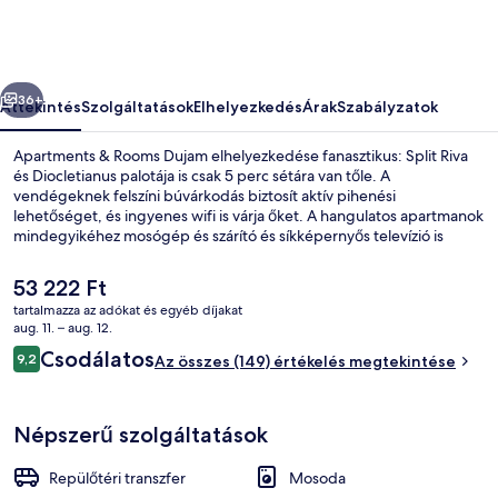
képgalériája
őző
Következő
36+
Áttekintés
Szolgáltatások
Elhelyezkedés
Árak
Szabályzatok
Apartments & Rooms Dujam elhelyezkedése fanasztikus: Split Riva
és Diocletianus palotája is csak 5 perc sétára van tőle. A
vendégeknek felszíni búvárkodás biztosít aktív pihenési
lehetőséget, és ingyenes wifi is várja őket. A hangulatos apartmanok
mindegyikéhez mosógép és szárító és síkképernyős televízió is
tartozik.
A
53 222 Ft
jelenlegi
tartalmazza az adókat és egyéb díjakat
ár
aug. 11. – aug. 12.
Külső rész
53 222 Ft
Értékelések
Csodálatos
9,2
Az összes (149) értékelés megtekintése
9,2 ennyiből: 10
Népszerű szolgáltatások
Repülőtéri transzfer
Mosoda