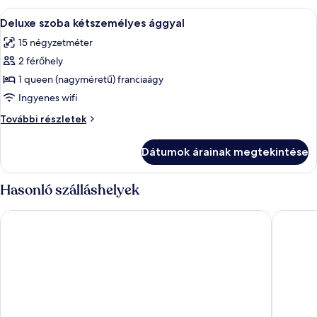
A
Egy hangulatos szoba, melynek egyik fa
5
Deluxe szoba kétszemélyes ággyal
következő
15 négyzetméter
szoba
2 férőhely
összes
képének
1 queen (nagyméretű) franciaágy
megtekintése:
Ingyenes wifi
Deluxe
Deluxe
További részletek
szoba
szoba
kétszemélyes
kétszemélyes
Dátumok árainak megtekintése
ággyal
ággyal
további
részletei
Hasonló szálláshelyek
Horizon Luxury Suites
Plaza Ma