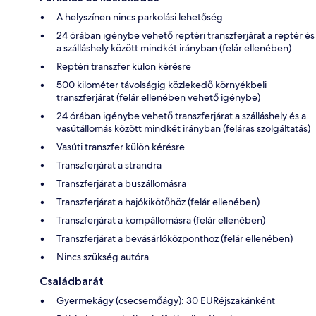
A helyszínen nincs parkolási lehetőség
24 órában igénybe vehető reptéri transzferjárat a reptér és
a szálláshely között mindkét irányban (felár ellenében)
Reptéri transzfer külön kérésre
500 kilométer távolságig közlekedő környékbeli
transzferjárat (felár ellenében vehető igénybe)
24 órában igénybe vehető transzferjárat a szálláshely és a
vasútállomás között mindkét irányban (feláras szolgáltatás)
Vasúti transzfer külön kérésre
Transzferjárat a strandra
Transzferjárat a buszállomásra
Transzferjárat a hajókikötőhöz (felár ellenében)
Transzferjárat a kompállomásra (felár ellenében)
Transzferjárat a bevásárlóközponthoz (felár ellenében)
Nincs szükség autóra
Családbarát
Gyermekágy (csecsemőágy): 30 EURéjszakánként