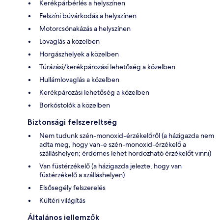
Kerékpárbérlés a helyszínen
Felszíni búvárkodás a helyszínen
Motorcsónakázás a helyszínen
Lovaglás a közelben
Horgászhelyek a közelben
Túrázási/kerékpározási lehetőség a közelben
Hullámlovaglás a közelben
Kerékpározási lehetőség a közelben
Borkóstolók a közelben
Biztonsági felszereltség
Nem tudunk szén-monoxid-érzékelőről (a házigazda nem
adta meg, hogy van-e szén-monoxid-érzékelő a
szálláshelyen; érdemes lehet hordozható érzékelőt vinni)
Van füstérzékelő (a házigazda jelezte, hogy van
füstérzékelő a szálláshelyen)
Elsősegély felszerelés
Kültéri világítás
Általános jellemzők