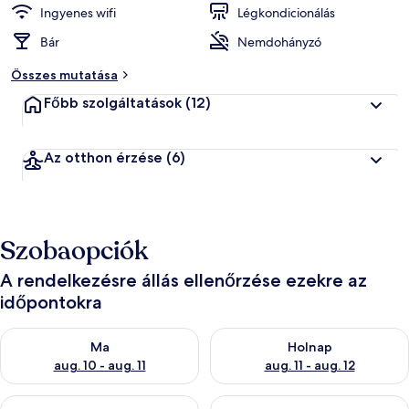
Ingyenes wifi
Légkondicionálás
Bár
Nemdohányzó
Összes mutatása
Főbb szolgáltatások
(12)
Az otthon érzése
(6)
Szobaopciók
A rendelkezésre állás ellenőrzése ezekre az
időpontokra
A ma esti rendelkezésre állás ellenőrzése: aug. 10 - aug. 11
A holnapi rendelkezésre állás e
Ma
Holnap
aug. 10 - aug. 11
aug. 11 - aug. 12
A mostani hétvégi rendelkezésre állás ellenőrzése: aug. 14 - au
A következő hétvégi rendelkezé