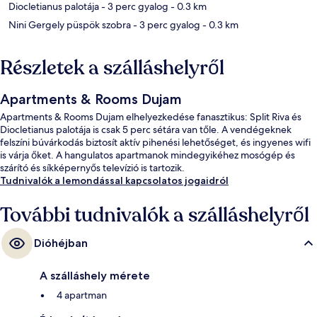
Diocletianus palotája
- 3 perc gyalog
- 0.3 km
Nini Gergely püspök szobra
- 3 perc gyalog
- 0.3 km
Részletek a szálláshelyről
Apartments & Rooms Dujam
Apartments & Rooms Dujam elhelyezkedése fanasztikus: Split Riva és
Diocletianus palotája is csak 5 perc sétára van tőle. A vendégeknek
felszíni búvárkodás biztosít aktív pihenési lehetőséget, és ingyenes wifi
is várja őket. A hangulatos apartmanok mindegyikéhez mosógép és
szárító és síkképernyős televízió is tartozik.
Tudnivalók a lemondással kapcsolatos jogaidról
További tudnivalók a szálláshelyről
Dióhéjban
A szálláshely mérete
4 apartman