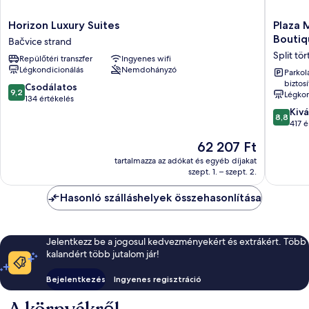
Horizon
Plaza
Horizon Luxury Suites
Plaza 
Luxury
Marchi
Boutiq
Bačvice strand
Suites
Old
Split tö
Repülőtéri transzfer
Ingyenes wifi
Bačvice
Town
Légkondicionálás
Nemdohányzó
strand
-
Parkol
biztosí
MAG
9.2
Csodálatos
9,2
Légkon
Quaint
ennyiből:
134 értékelés
&
10,
8.8
Kivá
8,8
Elegant
Csodálatos,
ennyiből
417 é
Boutiqu
134
10,
Az
62 207 Ft
Hotels
értékelés
Kiváló,
ár
Split
417
tartalmazza az adókat és egyéb díjakat
62 207 Ft
szept. 1. – szept. 2.
történel
értékelé
belváro
Hasonló szálláshelyek összehasonlítása
Jelentkezz be a jogosul kedvezményekért és extrákért. Több
kalandért több jutalom jár!
Bejelentkezés
Ingyenes regisztráció