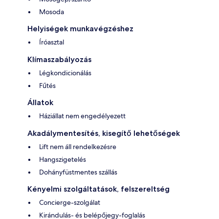
Mosoda
Helyiségek munkavégzéshez
Íróasztal
Klímaszabályozás
Légkondicionálás
Fűtés
Állatok
Háziállat nem engedélyezett
Akadálymentesítés, kisegítő lehetőségek
Lift nem áll rendelkezésre
Hangszigetelés
Dohányfüstmentes szállás
Kényelmi szolgáltatások, felszereltség
Concierge-szolgálat
Kirándulás- és belépőjegy-foglalás