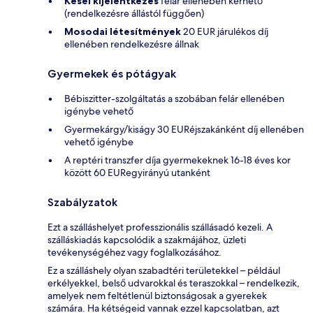
Kései kijelentkezés
felár ellenében kérhető
(rendelkezésre állástól függően)
Mosodai létesítmények
20 EUR járulékos díj
ellenében rendelkezésre állnak
Gyermekek és pótágyak
Bébiszitter-szolgáltatás a szobában felár ellenében
igénybe vehető
Gyermekárgy/kiságy 30 EURéjszakánként díj ellenében
vehető igénybe
A reptéri transzfer díja gyermekeknek 16-18 éves kor
között 60 EURegyirányú utanként
Szabályzatok
Ezt a szálláshelyet professzionális szállásadó kezeli. A
szálláskiadás kapcsolódik a szakmájához, üzleti
tevékenységéhez vagy foglalkozásához.
Ez a szálláshely olyan szabadtéri területekkel – például
erkélyekkel, belső udvarokkal és teraszokkal – rendelkezik,
amelyek nem feltétlenül biztonságosak a gyerekek
számára. Ha kétségeid vannak ezzel kapcsolatban, azt