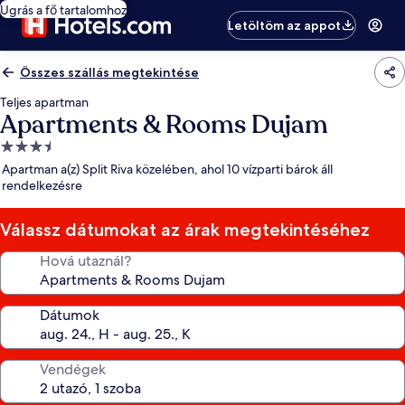
Ugrás a fő tartalomhoz
Letöltöm az appot
Összes szállás megtekintése
Teljes apartman
Apartments & Rooms Dujam
3.5
csillagos
Apartman a(z) Split Riva közelében, ahol 10 vízparti bárok áll
szálláshely
rendelkezésre
Válassz dátumokat az árak megtekintéséhez
Hová utaznál?
Dátumok
Vendégek