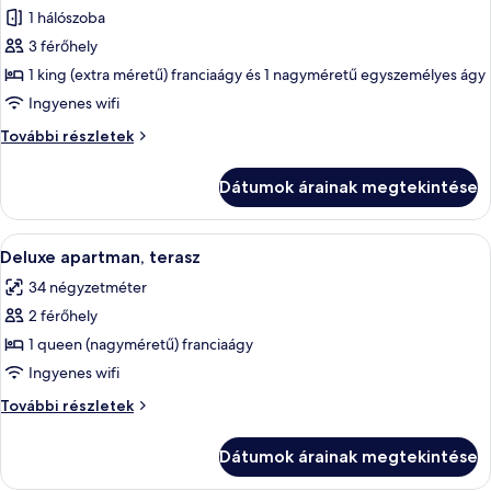
1 hálószoba
összes
képének
3 férőhely
megtekintése:
1 king (extra méretű) franciaágy és 1 nagyméretű egyszemélyes ágy
Deluxe
Ingyenes wifi
stúdió
Deluxe
További részletek
stúdió
további
Dátumok árainak megtekintése
részletei
A
Egy terasz, melyen kerti bútorok – fono
15
Deluxe apartman, terasz
következő
34 négyzetméter
szoba
2 férőhely
összes
képének
1 queen (nagyméretű) franciaágy
megtekintése:
Ingyenes wifi
Deluxe
Deluxe
További részletek
apartman,
apartman,
terasz
terasz
Dátumok árainak megtekintése
további
részletei