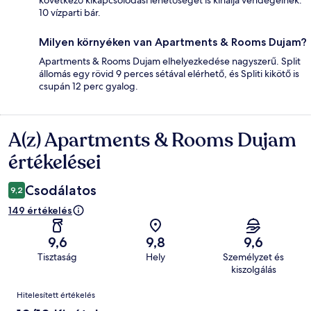
következő kikapcsolódási lehetőséget is kínálja vendégeinek:
10 vízparti bár.
Milyen környéken van Apartments & Rooms Dujam?
Apartments & Rooms Dujam elhelyezkedése nagyszerű. Split
állomás egy rövid 9 perces sétával elérhető, és Spliti kikötő is
csupán 12 perc gyalog.
A(z) Apartments & Rooms Dujam
Értékelések
értékelései
Csodálatos
9,2
149 értékelés
9,6
9,8
9,6
Tisztaság
Hely
Személyzet és
kiszolgálás
Értékelések
Hitelesített értékelés