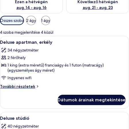
Ezen a hétvégén
Következő hétvégén
aug. 14 - aug. 16
aug. 21 - aug. 23
Szobákhoz
Összes szoba
2 ágy
1 ágy
rendelkezésre
álló
4 szoba megjelenítése 4 közül
szűrők
A
Egy kis méretű szállodai szoba, amelybe
8
Deluxe apartman, erkély
következő
34 négyzetméter
szoba
2 férőhely
összes
képének
1 king (extra méretű) franciaágy és 1 futon (matracágy)
(egyszemélyes ágy méret)
megtekintése:
Ingyenes wifi
Deluxe
apartman,
Deluxe
További részletek
erkély
apartman,
erkély
Dátumok árainak megtekintése
további
részletei
A
Egy hálószoba, amelyben található egy 
5
Deluxe stúdió
következő
40 négyzetméter
szoba