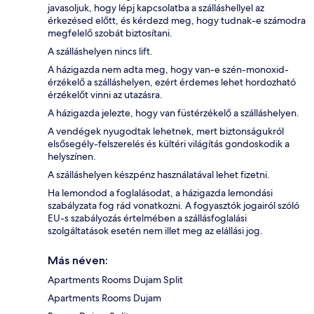
javasoljuk, hogy lépj kapcsolatba a szálláshellyel az
érkezésed előtt, és kérdezd meg, hogy tudnak-e számodra
megfelelő szobát biztosítani.
A szálláshelyen nincs lift.
A házigazda nem adta meg, hogy van-e szén-monoxid-
érzékelő a szálláshelyen, ezért érdemes lehet hordozható
érzékelőt vinni az utazásra.
A házigazda jelezte, hogy van füstérzékelő a szálláshelyen.
A vendégek nyugodtak lehetnek, mert biztonságukról
elsősegély-felszerelés és kültéri világítás gondoskodik a
helyszínen.
A szálláshelyen készpénz használatával lehet fizetni.
Ha lemondod a foglalásodat, a házigazda lemondási
szabályzata fog rád vonatkozni. A fogyasztók jogairól szóló
EU-s szabályozás értelmében a szállásfoglalási
szolgáltatások esetén nem illet meg az elállási jog.
Más néven:
Apartments Rooms Dujam Split
Apartments Rooms Dujam