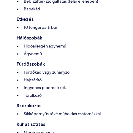
Bébiszitter-szolgáltatás (felár ellenében)
Babakád
Étkezés
10 tengerparti bár
Hálószobák
Hipoallergén ágynemű
Ágynemű
Fürdőszobák
Fürdőkád vagy zuhanyzó
Hajszárító
Ingyenes piperecikkek
Törölköző
Szórakozás
Síkképernyős tévé műholdas csatornákkal
Ruhatisztítás
Mosógép/szárító