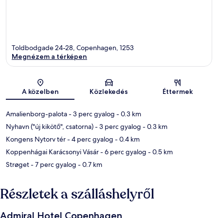
Toldbodgade 24-28, Copenhagen, 1253
Megnézem a térképen
Térkép
A közelben
Közlekedés
Éttermek
Amalienborg-palota
- 3 perc gyalog
- 0.3 km
Nyhavn ("új kikötő", csatorna)
- 3 perc gyalog
- 0.3 km
Kongens Nytorv tér
- 4 perc gyalog
- 0.4 km
Koppenhágai Karácsonyi Vásár
- 6 perc gyalog
- 0.5 km
Strøget
- 7 perc gyalog
- 0.7 km
Részletek a szálláshelyről
Admiral Hotel Copenhagen