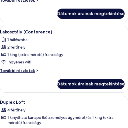
További részletek
Lakosztály
(Admiral)
további
(Admiral)
Dátumok árainak megtekintése
részletei
A
Egy modern szállodai szoba, étkezővel,
5
Lakosztály (Conference)
következő
1 hálószoba
szoba
2 férőhely
összes
képének
1 king (extra méretű) franciaágy
megtekintése:
Ingyenes wifi
Lakosztály
Lakosztály
További részletek
(Conference)
(Conference)
további
Dátumok árainak megtekintése
részletei
A
Egy modern nappali, melyben kék kanap
5
Duplex Loft
következő
4 férőhely
szoba
1 kinyitható kanapé (kétszemélyes ágyméret) és 1 king (extra
összes
méretű) franciaágy
képének