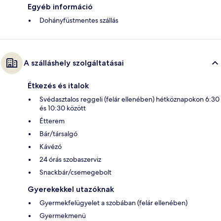
Egyéb információ
Dohányfüstmentes szállás
A szálláshely szolgáltatásai
Étkezés és italok
Svédasztalos reggeli (felár ellenében) hétköznapokon 6:30
és 10:30 között
Étterem
Bár/társalgó
Kávézó
24 órás szobaszerviz
Snackbár/csemegebolt
Gyerekekkel utazóknak
Gyermekfelügyelet a szobában (felár ellenében)
Gyermekmenü