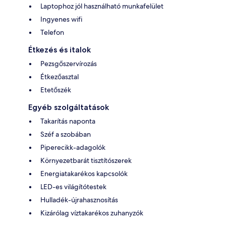
Laptophoz jól használható munkafelület
Ingyenes wifi
Telefon
Étkezés és italok
Pezsgőszervírozás
Étkezőasztal
Etetőszék
Egyéb szolgáltatások
Takarítás naponta
Széf a szobában
Piperecikk-adagolók
Környezetbarát tisztítószerek
Energiatakarékos kapcsolók
LED-es világítótestek
Hulladék-újrahasznosítás
Kizárólag víztakarékos zuhanyzók