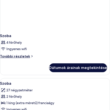
Szoba
4 férőhely
Ingyenes wifi
Szoba
További részletek
további
részletei
Dátumok árainak megtekintése
A
Egy szoba, amelyben van egy ágy, egy í
3
Szoba
következő
27 négyzetméter
szoba
2 férőhely
összes
képének
1 king (extra méretű) franciaágy
megtekintése:
Ingyenes wifi