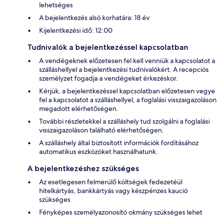
lehetséges
A bejelentkezés alsó korhatára: 18 év
Kijelentkezési idő: 12:00
Tudnivalók a bejelentkezéssel kapcsolatban
A vendégeknek előzetesen fel kell venniük a kapcsolatot a
szálláshellyel a bejelentkezési tudnivalókért. A recepciós
személyzet fogadja a vendégeket érkezéskor.
Kérjük, a bejelentkezéssel kapcsolatban előzetesen vegye
fel a kapcsolatot a szálláshellyel, a foglalási visszaigazoláson
megadott elérhetőségen.
További részletekkel a szálláshely tud szolgálni a foglalási
visszaigazoláson található elérhetőségen.
A szálláshely által biztosított információk fordításához
automatikus eszközöket használhatunk.
A bejelentkezéshez szükséges
Az esetlegesen felmerülő költségek fedezetéül
hitelkártyás, bankkártyás vagy készpénzes kaució
szükséges
Fényképes személyazonosító okmány szükséges lehet