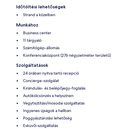
Időtöltési lehetőségek
Strand a közelben
Munkához
Business center
11 tárgyaló
Számítógép-állomás
Konferenciaközpont (276 négyzetméter területű)
Szolgáltatások
24 órában nyitva tartó recepció
Concierge-szolgálat
Kirándulás- és belépőjegy-foglalás
Autókölcsönzés a helyszínen
Vegytisztítási/mosodai szolgáltatás
Ingyenes újságok a hallban
Poggyásztárolási lehetőség
Esküvői szolgáltatás