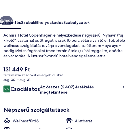
őző
Következő
160+
Áttekintés
Szobák
Elhelyezkedés
Szabályzatok
Admiral Hotel Copenhagen elhelyezkedése nagyszerű: Nyhavn ("új
kikötő", csatorna) és Strøget is csak 10 perc sétára van tőle. Többféle
wellness-szolgáltatás is várja a vendégeket, az étterem – aye aye –
pedig ízletes fogásokat (mediterrán ételek) kínál reggelire, ebédre
és vacsorára. A luxusszínvonalú hotel vendégei emellett a
következőket is élvezhetik: bár/társalgó, 24 órában nyitva tartó
fitneszterem és szauna. Más utazók imádják a szálláshely következő
A
131 449 Ft
jellemzőit: segítőkész személyzet és reggeli. A tömegközlekedés
jelenlegi
tartalmazza az adókat és egyéb díjakat
rövid sétával megközelíthető: Kongens Nytorv vasút- és
ár
aug. 30. – aug. 31.
metróállomás 8 perc, Marmorkirken metróállomás pedig 9 perc
Jachtkikötő
131 449 Ft
Értékelések
séta.
Az összes (2 407) értékelés
Csodálatos
9,2
9,2 ennyiből: 10
megtekintése
Népszerű szolgáltatások
Wellnessfürdő
Állatbarát