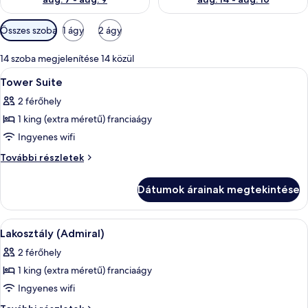
Szobákhoz
Összes szoba
1 ágy
2 ágy
rendelkezésre
álló
14 szoba megjelenítése 14 közül
szűrők
A
Egy modern szállodai szoba, ahol a fa 
6
Tower Suite
következő
2 férőhely
szoba
1 king (extra méretű) franciaágy
összes
képének
Ingyenes wifi
megtekintése:
Tower
További részletek
Tower
Suite
további
Suite
Dátumok árainak megtekintése
részletei
A
Lakosztály (Admiral) | Prémium ágynem
5
Lakosztály (Admiral)
következő
2 férőhely
szoba
1 king (extra méretű) franciaágy
összes
képének
Ingyenes wifi
megtekintése:
Lakosztály