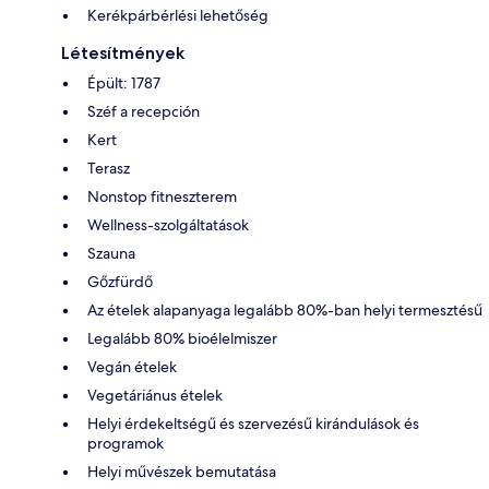
Kerékpárbérlési lehetőség
Létesítmények
Épült: 1787
Széf a recepción
Kert
Terasz
Nonstop fitneszterem
Wellness-szolgáltatások
Szauna
Gőzfürdő
Az ételek alapanyaga legalább 80%-ban helyi termesztésű
Legalább 80% bioélelmiszer
Vegán ételek
Vegetáriánus ételek
Helyi érdekeltségű és szervezésű kirándulások és
programok
Helyi művészek bemutatása