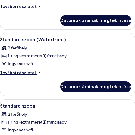
megtekintése:
Superior
További részletek
Superior
King
Room
King
Dátumok árainak megtekintése
további
Room
részletei
A
Egy modern szállodai szoba, amelyben eg
6
Standard szoba (Waterfront)
következő
2 férőhely
szoba
1 king (extra méretű) franciaágy
összes
képének
Ingyenes wifi
megtekintése:
Standard
További részletek
Standard
szoba
(Waterfront)
szoba
Dátumok árainak megtekintése
további
(Waterfront)
részletei
A
Egy szállodai szoba, amelyben találhat
6
Standard szoba
következő
2 férőhely
szoba
1 king (extra méretű) franciaágy
összes
képének
Ingyenes wifi