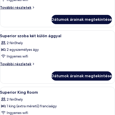
képének
megtekintése:
Deluxe
További részletek
Deluxe
szoba
(Waterfront)
szoba
Dátumok árainak megtekintése
további
(Waterfront)
részletei
A
Egy szállodai szoba két egyágyas ággya
5
Superior szoba két külön ággyal
következő
2 férőhely
szoba
2 egyszemélyes ágy
összes
képének
Ingyenes wifi
megtekintése:
Superior
További részletek
Superior
szoba
két
szoba
Dátumok árainak megtekintése
külön
két
ággyal
külön
további
A
Superior King Room | Prémium ágynemű
5
ággyal
részletei
Superior King Room
következő
2 férőhely
szoba
1 king (extra méretű) franciaágy
összes
képének
Ingyenes wifi