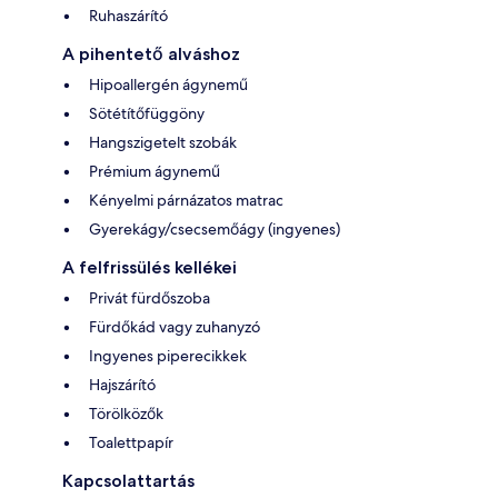
Ruhaszárító
A pihentető alváshoz
Hipoallergén ágynemű
Sötétítőfüggöny
Hangszigetelt szobák
Prémium ágynemű
Kényelmi párnázatos matrac
Gyerekágy/csecsemőágy (ingyenes)
A felfrissülés kellékei
Privát fürdőszoba
Fürdőkád vagy zuhanyzó
Ingyenes piperecikkek
Hajszárító
Törölközők
Toalettpapír
Kapcsolattartás