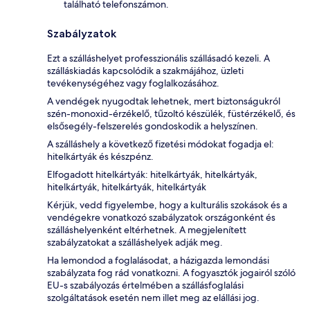
található telefonszámon.
Szabályzatok
Ezt a szálláshelyet professzionális szállásadó kezeli. A
szálláskiadás kapcsolódik a szakmájához, üzleti
tevékenységéhez vagy foglalkozásához.
A vendégek nyugodtak lehetnek, mert biztonságukról
szén-monoxid-érzékelő, tűzoltó készülék, füstérzékelő, és
elsősegély-felszerelés gondoskodik a helyszínen.
A szálláshely a következő fizetési módokat fogadja el:
hitelkártyák és készpénz.
Elfogadott hitelkártyák: hitelkártyák, hitelkártyák,
hitelkártyák, hitelkártyák, hitelkártyák
Kérjük, vedd figyelembe, hogy a kulturális szokások és a
vendégekre vonatkozó szabályzatok országonként és
szálláshelyenként eltérhetnek. A megjelenített
szabályzatokat a szálláshelyek adják meg.
Ha lemondod a foglalásodat, a házigazda lemondási
szabályzata fog rád vonatkozni. A fogyasztók jogairól szóló
EU-s szabályozás értelmében a szállásfoglalási
szolgáltatások esetén nem illet meg az elállási jog.