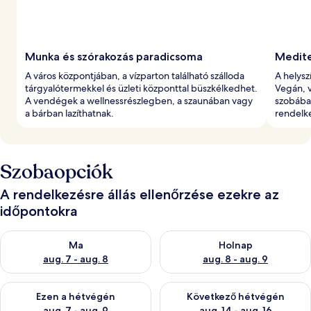
Munka és szórakozás paradicsoma
Medite
A város központjában, a vízparton található szálloda
A helysz
tárgyalótermekkel és üzleti központtal büszkélkedhet.
Vegán, v
A vendégek a wellnessrészlegben, a szaunában vagy
szobában
a bárban lazíthatnak.
rendelk
Szobaopciók
A rendelkezésre állás ellenőrzése ezekre az
időpontokra
A ma esti rendelkezésre állás ellenőrzése: aug. 7 - aug. 8
A holnapi rendelkezésre állás e
Ma
Holnap
aug. 7 - aug. 8
aug. 8 - aug. 9
A mostani hétvégi rendelkezésre állás ellenőrzése: aug. 7 - aug
A következő hétvégi rendelkezé
Ezen a hétvégén
Következő hétvégén
aug. 7 - aug. 9
aug. 14 - aug. 16