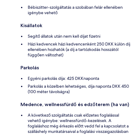
Bébiszitter-szolgáltatás a szobában felár ellenében
igénybe vehető
Kisállatok
Segítő állatok után nem kell díjat fizetni
Házi kedvencek házi kedvencenként 250 DKK külön díj
ellenében hozhatók (a díj a tartózkodás hosszától
függően változhat)
Parkolás
Egyéni parkolás díja: 425 DKKnaponta
Parkolás a közelben lehetséges, díja naponta DKK 450
(100 méter távolságra)
Medence, wellnessfürdő és edzőterem (ha van)
A következő szolgáltatás csak előzetes foglalással
vehető igénybe: wellnessfürdő-kezelések. A
foglaláshoz még érkezés előtt vedd fel a kapcsolatot a
szálláshely munkatársaival a foglalási visszaigazolásban