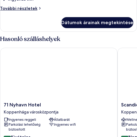
Szoba
Szoba
További részletek
további
részletei
Dátumok árainak megtekintése
Hasonló szálláshelyek
71 Nyhavn Hotel
Scandic
71
Scandic
71 Nyhavn Hotel
Scandi
Nyhavn
Spectr
Koppenhága városközpontja
Koppenh
Hotel
Koppen
Ingyenes reggeli
Állatbarát
Wellne
Koppenhága
városkö
Parkolási lehetőség
Ingyenes wifi
Parkol
városközpontja
biztosított
biztosí
9.6
8.4