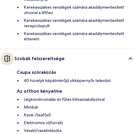
Kerekesszékes vendégek számára akadálymentesített
útvonal a lifthez
Kerekesszékes vendégek számára akadálymentesített
recepcióspult
Kerekesszékes vendégek számára akadálymentesített
étterem
Szobák felszereltsége
Csupa szórakozás
40 hüvelyk képátmérőjű síkképernyős televízió
Az otthon kényelme
Légkondicionálás és fűtés klímaszabályzóval
Minibár
Kávé-/teafőző
Elektromos vízforraló
Vasaló/vasalódeszka