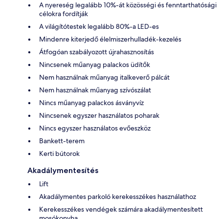
A nyereség legalább 10%-át közösségi és fenntarthatósági
célokra fordítják
A világítótestek legalább 80%-a LED-es
Mindenre kiterjedő élelmiszerhulladék-kezelés
Átfogóan szabályozott újrahasznosítás
Nincsenek műanyag palackos üdítők
Nem használnak műanyag italkeverő pálcát
Nem használnak műanyag szívószálat
Nincs műanyag palackos ásványvíz
Nincsenek egyszer használatos poharak
Nincs egyszer használatos evőeszköz
Bankett-terem
Kerti bútorok
Akadálymentesítés
Lift
Akadálymentes parkoló kerekesszékes használathoz
Kerekesszékes vendégek számára akadálymentesített
mosókonyha