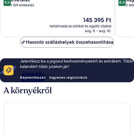
Kivételes
Nag
9,6
8,4
ennyiből:
ennyiből
1 169 értékelés
3 40
10,
10,
Kivételes,
Nagyon
Az
145 395 Ft
1 169
jó,
ár
tartalmazza az adókat és egyéb díjakat
értékelés
3 408
145 395 Ft
aug. 9. – aug. 10.
értékelé
Hasonló szálláshelyek összehasonlítása
Jelentkezz be a jogosul kedvezményekért és extrákért. Több
kalandért több jutalom jár!
Bejelentkezés
Ingyenes regisztráció
A környékről