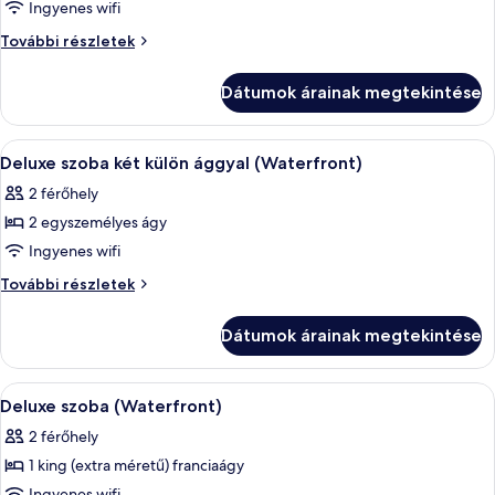
Ingyenes wifi
megtekintése:
Duplex
Duplex
További részletek
Loft
Loft
további
Dátumok árainak megtekintése
részletei
A
Deluxe szoba két külön ággyal (Water
6
Deluxe szoba két külön ággyal (Waterfront)
következő
2 férőhely
szoba
2 egyszemélyes ágy
összes
képének
Ingyenes wifi
megtekintése:
Deluxe
További részletek
Deluxe
szoba
két
szoba
Dátumok árainak megtekintése
külön
két
ággyal
külön
(Waterfront)
A
Egy szállodai szoba, amelyben egy nagy
6
ággyal
további
Deluxe szoba (Waterfront)
következő
részletei
(Waterfront)
2 férőhely
szoba
1 king (extra méretű) franciaágy
összes
Ingyenes wifi