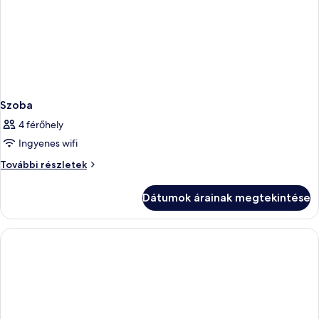
Szoba
4 férőhely
Ingyenes wifi
Szoba
További részletek
további
részletei
Dátumok árainak megtekintése