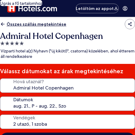
Ugrás a fő tartalomhoz
Letöltöm az appot
Összes szállás megtekintése
Admiral Hotel Copenhagen
5.0
csillagos
Vízparti hotel a(z) Nyhavn ("új kikötő", csatorna) közelében, ahol étterem
szálláshely
áll rendelkezésre
Válassz dátumokat az árak megtekintéséhez
Hová utaznál?
Dátumok
Vendégek