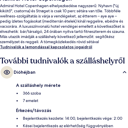
Admiral Hotel Copenhagen elhelyezkedése nagyszerű: Nyhavn ("új
kikötő", csatorna) és Strøget is csak 10 perc sétára van tőle. Többféle
wellness-szolgáltatás is várja a vendégeket, az étterem – aye aye –
pedig ízletes fogásokat (mediterrán ételek) kínál reggelire, ebédre és
vacsorára. A luxusszínvonalú hotel vendégei emellett a következőket is
élvezhetik: bár/társalgó, 24 órában nyitva tartó fitneszterem és szauna.
Más utazók imádják a szálláshely következő jellemzőit: segítőkész
személyzet és reggeli. A tömegközlekedés rövid sétával
megközelíthető: Kongens Nytorv vasút- és metróállomás 8 perc,
Tudnivalók a lemondással kapcsolatos jogaidról
Marmorkirken metróállomás pedig 9 perc séta.
További tudnivalók a szálláshelyről
Dióhéjban
A szálláshely mérete
366 szoba
7 emelet
Érkezés/távozás
Bejelentkezés kezdete: 14:00, bejelentkezés vége: 2:00
Kései bejelentkezés az elérhetőség függvényében