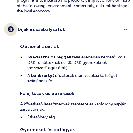
programs that measure the property's impact on one or more
of the following: environment, community, cultural-heritage,
the local economy.
Díjak és szabályzatok
Opcionális extrák
Svédasztalos reggeli
felár ellenében kérhető: 260
DKK felnőtteknek és 135 DKK gyerekeknek
(hozzávetőleges árak)
A
bankkártyás
fizetések után kezelési költséget
számítanak fel
Felújítások és bezárások
A következő létesítmények szenteste és karácsony napján
zárva vannak:
Étkezőhelyiség
Gyermekek és pótágyak