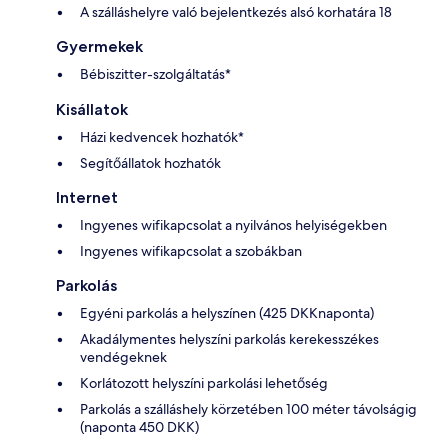
A szálláshelyre való bejelentkezés alsó korhatára 18
Gyermekek
Bébiszitter-szolgáltatás*
Kisállatok
Házi kedvencek hozhatók*
Segítőállatok hozhatók
Internet
Ingyenes wifikapcsolat a nyilvános helyiségekben
Ingyenes wifikapcsolat a szobákban
Parkolás
Egyéni parkolás a helyszínen (425 DKKnaponta)
Akadálymentes helyszíni parkolás kerekesszékes
vendégeknek
Korlátozott helyszíni parkolási lehetőség
Parkolás a szálláshely körzetében 100 méter távolságig
(naponta 450 DKK)