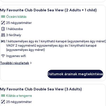
tengerre
(4
A
Egy erkély, ahonnan kilátás nyílik a t
5
Adults)
My Favourite Club Double Sea View (2 Adults + 1 child)
következő
további
Óceáni kilátás
részletei
szoba
25 négyzetméter
összes
képének
1 hálószoba
megtekintése:
3 férőhely
My
1 kétszemélyes ágy és 1 kinyitható kanapé (egyszemélyes ágy méret)
Favourite
VAGY 2 nagyméretű egyszemélyes ágy és 1 kinyitható kanapé
(egyszemélyes ágy méret)
Club
Double
Ingyenes wifi
Sea
My
További részletek
View
Favourite
Club
(2
Dátumok árainak megtekintése
Double
Adults
Sea
+
View
A
Egy erkély, ahonnan kilátás nyílik a t
5
(2
1
My Favourite Club Double Sea View (3 Adults)
következő
Adults
child)
Kilátás a tengerre
+
szoba
1
25 négyzetméter
összes
child)