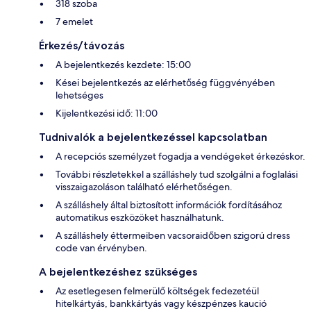
318 szoba
7 emelet
Érkezés/távozás
A bejelentkezés kezdete: 15:00
Kései bejelentkezés az elérhetőség függvényében
lehetséges
Kijelentkezési idő: 11:00
Tudnivalók a bejelentkezéssel kapcsolatban
A recepciós személyzet fogadja a vendégeket érkezéskor.
További részletekkel a szálláshely tud szolgálni a foglalási
visszaigazoláson található elérhetőségen.
A szálláshely által biztosított információk fordításához
automatikus eszközöket használhatunk.
A szálláshely éttermeiben vacsoraidőben szigorú dress
code van érvényben.
A bejelentkezéshez szükséges
Az esetlegesen felmerülő költségek fedezetéül
hitelkártyás, bankkártyás vagy készpénzes kaució