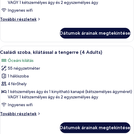
szoba,
VAGY 1 kétszemélyes ágy és 2 egyszemélyes ágy
kilátással
Ingyenes wifi
a
Családi
További részletek
tengerre
szoba,
(3
kilátással
Dátumok árainak megtekintése
a
Adults
tengerre
+
(3
A
Egy erkély, melyen két kék pihenőfotel, 
1
5
Adults
Családi szoba, kilátással a tengerre (4 Adults)
következő
+
Child)
Óceáni kilátás
1
szoba
Child)
55 négyzetméter
összes
további
képének
1 hálószoba
részletei
megtekintése:
4 férőhely
Családi
1 kétszemélyes ágy és 1 kinyitható kanapé (kétszemélyes ágyméret)
szoba,
VAGY 1 kétszemélyes ágy és 2 egyszemélyes ágy
kilátással
Ingyenes wifi
a
Családi
További részletek
tengerre
szoba,
(4
kilátással
Dátumok árainak megtekintése
a
Adults)