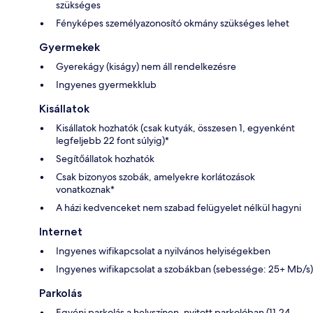
szükséges
Fényképes személyazonosító okmány szükséges lehet
Gyermekek
Gyerekágy (kiságy) nem áll rendelkezésre
Ingyenes gyermekklub
Kisállatok
Kisállatok hozhatók (csak kutyák, összesen 1, egyenként
legfeljebb 22 font súlyig)*
Segítőállatok hozhatók
Csak bizonyos szobák, amelyekre korlátozások
vonatkoznak*
A házi kedvenceket nem szabad felügyelet nélkül hagyni
Internet
Ingyenes wifikapcsolat a nyilvános helyiségekben
Ingyenes wifikapcsolat a szobákban (sebessége: 25+ Mb/s)
Parkolás
Egyéni parkolás a helyszínen, nyitott parkolóban (11.24