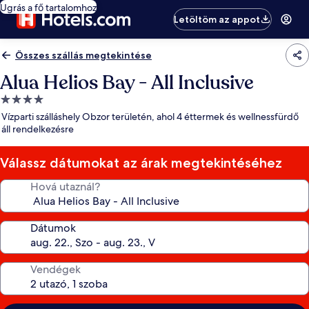
Ugrás a fő tartalomhoz
Letöltöm az appot
Összes szállás megtekintése
Alua Helios Bay - All Inclusive
4.0
csillagos
Vízparti szálláshely Obzor területén, ahol 4 éttermek és wellnessfürdő
szálláshely
áll rendelkezésre
Válassz dátumokat az árak megtekintéséhez
Hová utaznál?
Dátumok
Vendégek