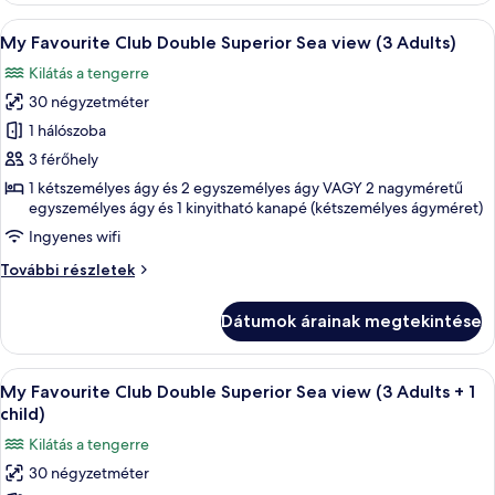
Adults
Sea
A
Egy szállodai szoba, amelyben egy nagy
+
6
view
My Favourite Club Double Superior Sea view (3 Adults)
következő
(2
2
Kilátás a tengerre
Adults
szoba
children)
+
30 négyzetméter
összes
2
képének
1 hálószoba
children)
megtekintése:
további
3 férőhely
részletei
My
1 kétszemélyes ágy és 2 egyszemélyes ágy VAGY 2 nagyméretű
Favourite
egyszemélyes ágy és 1 kinyitható kanapé (kétszemélyes ágyméret)
Club
Ingyenes wifi
Double
My
További részletek
Superior
Favourite
Sea
Club
Dátumok árainak megtekintése
Double
view
Superior
(3
Sea
A
Egy szállodai szoba, amelyben egy nagy
Adults)
6
view
My Favourite Club Double Superior Sea view (3 Adults + 1
következő
(3
child)
Adults)
szoba
Kilátás a tengerre
további
összes
részletei
30 négyzetméter
képének