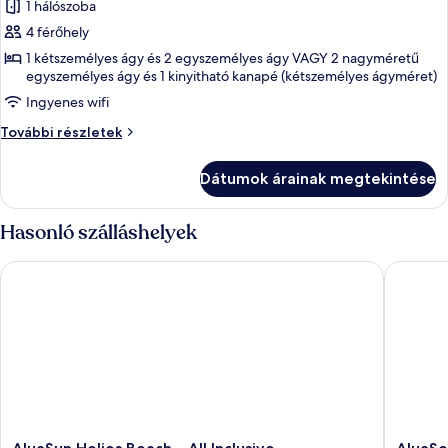
1 hálószoba
megtekintése:
My
4 férőhely
Favourite
1 kétszemélyes ágy és 2 egyszemélyes ágy VAGY 2 nagyméretű
egyszemélyes ágy és 1 kinyitható kanapé (kétszemélyes ágyméret)
Club
Double
Ingyenes wifi
Superior
My
További részletek
Sea
Favourite
Club
view
Dátumok árainak megtekintése
Double
(3
Superior
Adults
Sea
Hasonló szálláshelyek
+
view
(3
1
AluaSun Helios Beach – All Inclusive
AluaSoul 
Adults
child)
+
1
child)
további
részletei
AluaSun
AluaSou