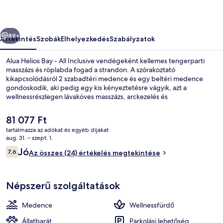
Inclusive
képgalériája
őző
Következő
89+
Áttekintés
Szobák
Elhelyezkedés
Szabályzatok
Alua Helios Bay - All Inclusive vendégeként kellemes tengerparti
masszázs és röplabda fogad a strandon. A szórakoztató
kikapcsolódásról 2 szabadtéri medence és egy beltéri medence
gondoskodik, aki pedig egy kis kényeztetésre vágyik, azt a
wellnessrészlegen lávaköves masszázs, arckezelés és
manikűr/pedikűr is várja. Ha megéhezel, 4 étterem közül
választhatsz, ha pedig egy italra vágysz, 5 bár/társalgó is vár rád. Az
A
81 077 Ft
all-inclusive szálláshely vendégei emellett a következőket is
jelenlegi
tartalmazza az adókat és egyéb díjakat
élvezhetik: ingyenes játszóház, medence melletti bár és
ár
aug. 31. – szept. 1.
fitneszlétesítmény.
Terasz/udvar
81 077 Ft
Értékelések
Jó
7,6
Az összes (24) értékelés megtekintése
7,6 ennyiből: 10
Népszerű szolgáltatások
Medence
Wellnessfürdő
Állatbarát
Parkolási lehetőség