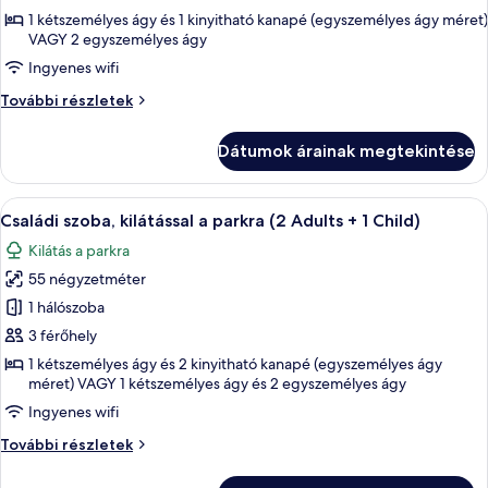
szoba
1 kétszemélyes ágy és 1 kinyitható kanapé (egyszemélyes ágy méret)
VAGY 2 egyszemélyes ágy
kétszemélyes
ággyal,
Ingyenes wifi
kilátással
Superior
További részletek
a
szoba
kétszemélyes
tengerre
Dátumok árainak megtekintése
ággyal,
(3
kilátással
Adults
a
A
Egy erkély, ahol van egy asztal és néh
+
6
tengerre
Családi szoba, kilátással a parkra (2 Adults + 1 Child)
következő
(3
1
Kilátás a parkra
Adults
szoba
Child)
+
55 négyzetméter
összes
1
képének
1 hálószoba
Child)
megtekintése:
további
3 férőhely
részletei
Családi
1 kétszemélyes ágy és 2 kinyitható kanapé (egyszemélyes ágy
szoba,
méret) VAGY 1 kétszemélyes ágy és 2 egyszemélyes ágy
kilátással
Ingyenes wifi
a
Családi
További részletek
parkra
szoba,
(2
kilátással