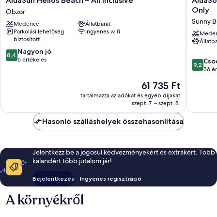
AluaSun Helios Beach – All Inclusive
AluaSou
Helios
Sunny
Only
Obzor
Beach
Beach
Sunny B
Medence
Állatbarát
–
-
Parkolási lehetőség
Ingyenes wifi
All
All
Mede
biztosított
Állatb
Inclusive
Inclusiv
8.4
Obzor
Nagyon jó
–
8,4
ennyiből:
6 értékelés
Adults
9.2
Cso
9,2
10,
Only
ennyiből
36 ér
Nagyon
Sunny
10,
Az
61 735 Ft
jó,
Beach
Csodálat
ár
6
36
tartalmazza az adókat és egyéb díjakat
61 735 Ft
értékelés
szept. 7. – szept. 8.
értékelé
Hasonló szálláshelyek összehasonlítása
Jelentkezz be a jogosul kedvezményekért és extrákért. Több
kalandért több jutalom jár!
Bejelentkezés
Ingyenes regisztráció
A környékről