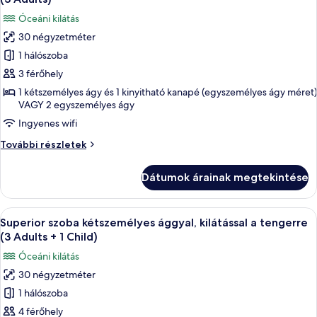
Adults
szoba
Children)
Óceáni kilátás
+
összes
2
30 négyzetméter
képének
Children)
1 hálószoba
megtekintése:
további
részletei
Superior
3 férőhely
szoba
1 kétszemélyes ágy és 1 kinyitható kanapé (egyszemélyes ágy méret)
VAGY 2 egyszemélyes ágy
kétszemélyes
ággyal,
Ingyenes wifi
kilátással
Superior
További részletek
a
szoba
kétszemélyes
tengerre
Dátumok árainak megtekintése
ággyal,
(3
kilátással
Adults)
a
A
Egy erkély, ahonnan a tengerpartra és 
6
tengerre
Superior szoba kétszemélyes ággyal, kilátással a tengerre
következő
(3
(3 Adults + 1 Child)
Adults)
szoba
Óceáni kilátás
további
összes
részletei
30 négyzetméter
képének
1 hálószoba
megtekintése:
Superior
4 férőhely