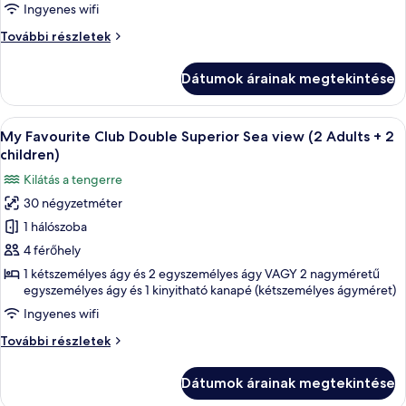
Double
Ingyenes wifi
Superior
My
További részletek
Sea
Favourite
Club
view
Dátumok árainak megtekintése
Double
(2
Superior
Adults
Sea
A
Egy szállodai szoba, amelyben egy nagy
+
6
view
My Favourite Club Double Superior Sea view (2 Adults + 2
következő
(2
1
children)
Adults
szoba
child)
Kilátás a tengerre
+
összes
1
30 négyzetméter
képének
child)
1 hálószoba
megtekintése:
további
részletei
My
4 férőhely
Favourite
1 kétszemélyes ágy és 2 egyszemélyes ágy VAGY 2 nagyméretű
egyszemélyes ágy és 1 kinyitható kanapé (kétszemélyes ágyméret)
Club
Double
Ingyenes wifi
Superior
My
További részletek
Sea
Favourite
Club
view
Dátumok árainak megtekintése
Double
(2
Superior