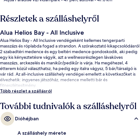
Részletek a szálláshelyről
Alua Helios Bay - All Inclusive
Alua Helios Bay - All Inclusive vendégeként kellemes tengerparti
masszázs és röplabda fogad a strandon. A szórakoztató kikapcsolódásról
2 szabadtéri medence és egy beltéri medence gondoskodik, aki pedig
egy kis kényeztetésre vágyik, azt a wellnessrészlegen lávaköves
masszázs, arckezelés és manikűr/pedikűr is várja. Ha megéhezel, 4
étterem közül választhatsz, ha pedig egy italra vágysz, 5 bár/társalgó is
vár rád. Az all-inclusive szálláshely vendégei emellett a következőket is
élvezhetik: ingyenes játszóház, medence melletti bár és
fitneszlétesítmény.
Több részlet a szállásról
További tudnivalók a szálláshelyről
Dióhéjban
A szálláshely mérete