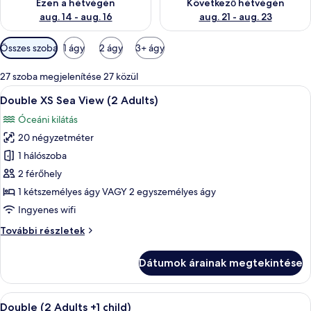
Ezen a hétvégén
Következő hétvégén
aug. 14 - aug. 16
aug. 21 - aug. 23
Szobákhoz
Összes szoba
1 ágy
2 ágy
3+ ágy
rendelkezésre
álló
27 szoba megjelenítése 27 közül
szűrők
A
Egy szállodai szoba, amelyben egy nagy
9
Double XS Sea View (2 Adults)
következő
Óceáni kilátás
szoba
20 négyzetméter
összes
képének
1 hálószoba
megtekintése:
2 férőhely
Double
1 kétszemélyes ágy VAGY 2 egyszemélyes ágy
XS
Ingyenes wifi
Sea
Double
További részletek
View
XS
(2
Sea
Dátumok árainak megtekintése
Adults)
View
(2
Adults)
A
Egy modern szállodai szoba, amelyben e
5
további
Double (2 Adults +1 child)