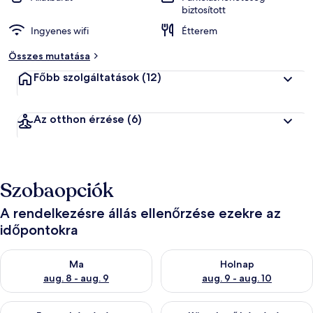
biztosított
Ingyenes wifi
Étterem
Összes mutatása
Főbb szolgáltatások
(12)
Az otthon érzése
(6)
Szobaopciók
A rendelkezésre állás ellenőrzése ezekre az
időpontokra
A ma esti rendelkezésre állás ellenőrzése: aug. 8 - aug. 9
A holnapi rendelkezésre állás e
Ma
Holnap
aug. 8 - aug. 9
aug. 9 - aug. 10
A mostani hétvégi rendelkezésre állás ellenőrzése: aug. 14 - au
A következő hétvégi rendelkezé