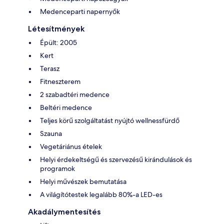
Medenceparti napernyők
Létesítmények
Épült: 2005
Kert
Terasz
Fitneszterem
2 szabadtéri medence
Beltéri medence
Teljes körű szolgáltatást nyújtó wellnessfürdő
Szauna
Vegetáriánus ételek
Helyi érdekeltségű és szervezésű kirándulások és
programok
Helyi művészek bemutatása
A világítótestek legalább 80%-a LED-es
Akadálymentesítés