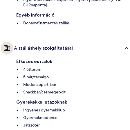
EURnaponta)
Egyéb információ
Dohányfüstmentes szállás
A szálláshely szolgáltatásai
Étkezés és italok
4 étterem
5 bár/társalgó
Medenceparti bár
Snackbár/csemegebolt
Gyerekekkel utazóknak
Ingyenes gyermekklub
Gyermekmedence
Játszótér