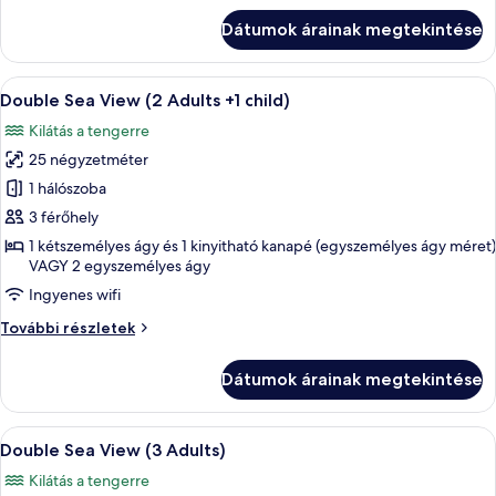
Adults)
Dátumok árainak megtekintése
további
részletei
A
Egy erkély, ahonnan kilátás nyílik a t
5
Double Sea View (2 Adults +1 child)
következő
Kilátás a tengerre
szoba
25 négyzetméter
összes
képének
1 hálószoba
megtekintése:
3 férőhely
Double
1 kétszemélyes ágy és 1 kinyitható kanapé (egyszemélyes ágy méret)
Sea
VAGY 2 egyszemélyes ágy
View
Ingyenes wifi
(2
Double
További részletek
Adults
Sea
+1
View
Dátumok árainak megtekintése
(2
child)
Adults
+1
A
Egy erkély, ahonnan kilátás nyílik a t
5
child)
Double Sea View (3 Adults)
következő
további
Kilátás a tengerre
részletei
szoba