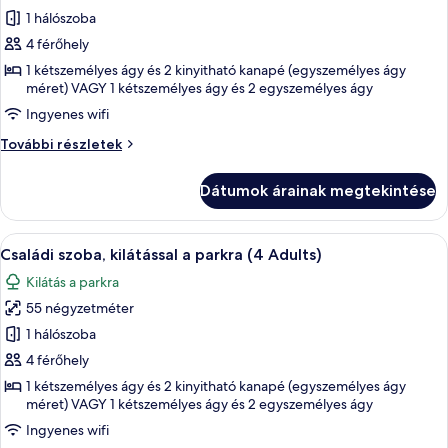
további
képének
1 hálószoba
részletei
megtekintése:
4 férőhely
Családi
1 kétszemélyes ágy és 2 kinyitható kanapé (egyszemélyes ágy
szoba,
méret) VAGY 1 kétszemélyes ágy és 2 egyszemélyes ágy
kilátással
Ingyenes wifi
a
Családi
További részletek
parkra
szoba,
(3
kilátással
Dátumok árainak megtekintése
a
Adults
parkra
+
(3
A
Egy erkély, ahol van egy asztal és néh
1
6
Adults
Családi szoba, kilátással a parkra (4 Adults)
következő
+
Child)
Kilátás a parkra
1
szoba
Child)
55 négyzetméter
összes
további
képének
1 hálószoba
részletei
megtekintése:
4 férőhely
Családi
1 kétszemélyes ágy és 2 kinyitható kanapé (egyszemélyes ágy
szoba,
méret) VAGY 1 kétszemélyes ágy és 2 egyszemélyes ágy
kilátással
Ingyenes wifi