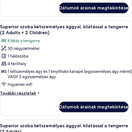
kétszemélyes
tengerre
Dátumok árainak megtekintése
ággyal,
(2
kilátással
Adults
a
A
Egy erkély, ahonnan a tengerpartra és 
+
6
tengerre
Superior szoba kétszemélyes ággyal, kilátással a tengerre
következő
(2
1
(2 Adults + 2 Children)
Adults
szoba
Child)
Kilátás a tengerre
+
összes
1
30 négyzetméter
képének
Child)
1 hálószoba
megtekintése:
további
részletei
Superior
4 férőhely
szoba
1 kétszemélyes ágy és 1 kinyitható kanapé (egyszemélyes ágy méret)
VAGY 2 egyszemélyes ágy
kétszemélyes
ággyal,
Ingyenes wifi
kilátással
Superior
További részletek
a
szoba
kétszemélyes
tengerre
Dátumok árainak megtekintése
ággyal,
(2
kilátással
Adults
a
A
Egy erkély, ahonnan a tengerpartra és 
+
6
tengerre
Superior szoba kétszemélyes ággyal, kilátással a tengerre
következő
(2
2
(3 Adults)