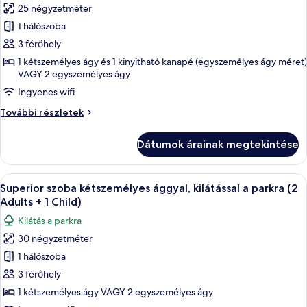
25 négyzetméter
összes
képének
1 hálószoba
megtekintése:
3 férőhely
Double
1 kétszemélyes ágy és 1 kinyitható kanapé (egyszemélyes ágy méret)
Sea
VAGY 2 egyszemélyes ágy
View
Ingyenes wifi
(3
Double
További részletek
Adults)
Sea
View
Dátumok árainak megtekintése
(3
Adults)
további
A
Egy erkély, ahol asztal és székek talál
5
részletei
Superior szoba kétszemélyes ággyal, kilátással a parkra (2
következő
Adults + 1 Child)
szoba
Kilátás a parkra
összes
30 négyzetméter
képének
1 hálószoba
megtekintése:
Superior
3 férőhely
szoba
1 kétszemélyes ágy VAGY 2 egyszemélyes ágy
kétszemélyes