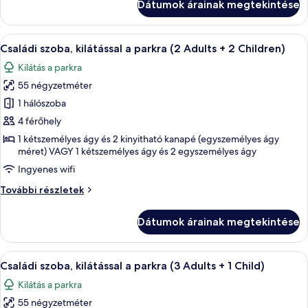
Dátumok árainak megtekintése
a
Adults
parkra
+
(2
A
Egy erkély, ahol van egy asztal és néh
1
6
Adults
Családi szoba, kilátással a parkra (2 Adults + 2 Children)
következő
+
Child)
Kilátás a parkra
1
szoba
Child)
55 négyzetméter
összes
további
képének
1 hálószoba
részletei
megtekintése:
4 férőhely
Családi
1 kétszemélyes ágy és 2 kinyitható kanapé (egyszemélyes ágy
szoba,
méret) VAGY 1 kétszemélyes ágy és 2 egyszemélyes ágy
kilátással
Ingyenes wifi
a
Családi
További részletek
parkra
szoba,
(2
kilátással
Dátumok árainak megtekintése
a
Adults
parkra
+
(2
A
Egy erkély, ahol van egy asztal és néh
2
6
Adults
Családi szoba, kilátással a parkra (3 Adults + 1 Child)
következő
+
Children)
Kilátás a parkra
2
szoba
Children)
55 négyzetméter
összes