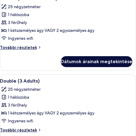
következő
részletei
25 négyzetméter
szoba
1 hálószoba
összes
képének
3 férőhely
megtekintése:
1 kétszemélyes ágy VAGY 2 egyszemélyes ágy
Double
Ingyenes wifi
(2
Double
További részletek
Adults
(2
+1
Adults
Dátumok árainak megtekintése
+1
child)
child)
további
A
Egy modern szállodai szoba, amelyben e
5
részletei
Double (3 Adults)
következő
25 négyzetméter
szoba
1 hálószoba
összes
képének
3 férőhely
megtekintése:
1 kétszemélyes ágy VAGY 2 egyszemélyes ágy
Double
Ingyenes wifi
(3
Double
További részletek
Adults)
(3