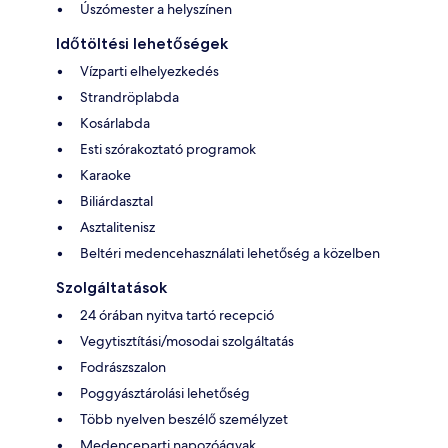
Úszómester a helyszínen
Időtöltési lehetőségek
Vízparti elhelyezkedés
Strandröplabda
Kosárlabda
Esti szórakoztató programok
Karaoke
Biliárdasztal
Asztalitenisz
Beltéri medencehasználati lehetőség a közelben
Szolgáltatások
24 órában nyitva tartó recepció
Vegytisztítási/mosodai szolgáltatás
Fodrászszalon
Poggyásztárolási lehetőség
Több nyelven beszélő személyzet
Medenceparti napozóágyak