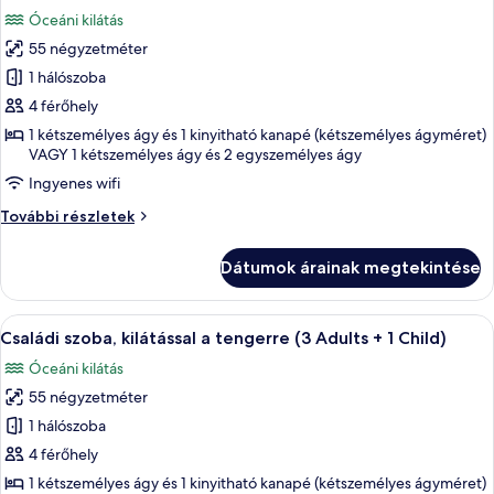
következő
+
Child)
Óceáni kilátás
1
szoba
Child)
55 négyzetméter
összes
további
képének
1 hálószoba
részletei
megtekintése:
4 férőhely
Családi
1 kétszemélyes ágy és 1 kinyitható kanapé (kétszemélyes ágyméret)
szoba,
VAGY 1 kétszemélyes ágy és 2 egyszemélyes ágy
kilátással
Ingyenes wifi
a
Családi
További részletek
tengerre
szoba,
(2
kilátással
Dátumok árainak megtekintése
a
Adults
tengerre
+
(2
A
Egy erkély, melyen két kék pihenőfotel, 
2
5
Adults
Családi szoba, kilátással a tengerre (3 Adults + 1 Child)
következő
+
Children)
Óceáni kilátás
2
szoba
Children)
55 négyzetméter
összes
további
képének
1 hálószoba
részletei
megtekintése:
4 férőhely
Családi
1 kétszemélyes ágy és 1 kinyitható kanapé (kétszemélyes ágyméret)