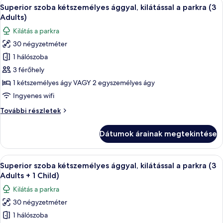
A
Egy erkély, ahol asztal és székek talál
Adults
5
parkra
Superior szoba kétszemélyes ággyal, kilátással a parkra (3
következő
+
(2
Adults)
Adults
szoba
2
Kilátás a parkra
+
összes
Children)
2
30 négyzetméter
képének
Children)
1 hálószoba
megtekintése:
további
részletei
Superior
3 férőhely
szoba
1 kétszemélyes ágy VAGY 2 egyszemélyes ágy
kétszemélyes
Ingyenes wifi
ággyal,
Superior
További részletek
kilátással
szoba
a
kétszemélyes
Dátumok árainak megtekintése
ággyal,
parkra
kilátással
(3
a
A
Egy erkély, ahol asztal és székek talál
Adults)
5
parkra
Superior szoba kétszemélyes ággyal, kilátással a parkra (3
következő
(3
Adults + 1 Child)
Adults)
szoba
Kilátás a parkra
további
összes
részletei
30 négyzetméter
képének
1 hálószoba
megtekintése: