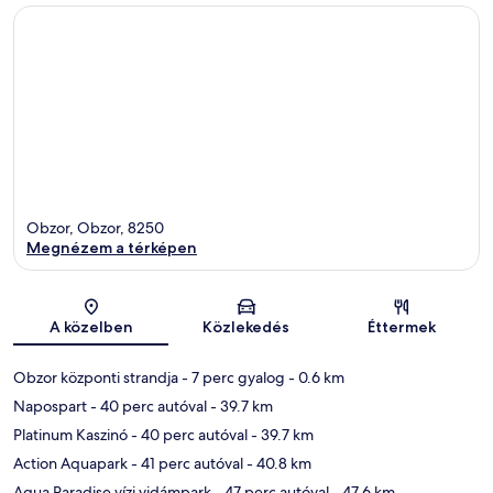
Obzor, Obzor, 8250
Megnézem a térképen
Térkép
A közelben
Közlekedés
Éttermek
Obzor központi strandja
- 7 perc gyalog
- 0.6 km
Napospart
- 40 perc autóval
- 39.7 km
Platinum Kaszinó
- 40 perc autóval
- 39.7 km
Action Aquapark
- 41 perc autóval
- 40.8 km
Aqua Paradise vízi vidámpark
- 47 perc autóval
- 47.6 km