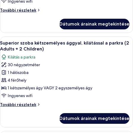
Ingyenes wifi
ággyal,
Superior
További részletek
kilátással
szoba
a
kétszemélyes
Dátumok árainak megtekintése
ággyal,
parkra
kilátással
(2
a
A
Egy erkély, ahol asztal és székek talál
Adults
5
parkra
Superior szoba kétszemélyes ággyal, kilátással a parkra (2
következő
+
(2
Adults + 2 Children)
Adults
szoba
1
Kilátás a parkra
+
összes
Child)
1
30 négyzetméter
képének
Child)
1 hálószoba
megtekintése:
további
részletei
Superior
4 férőhely
szoba
1 kétszemélyes ágy VAGY 2 egyszemélyes ágy
kétszemélyes
Ingyenes wifi
ággyal,
Superior
További részletek
kilátással
szoba
a
kétszemélyes
Dátumok árainak megtekintése
ággyal,
parkra
kilátással
(2
a