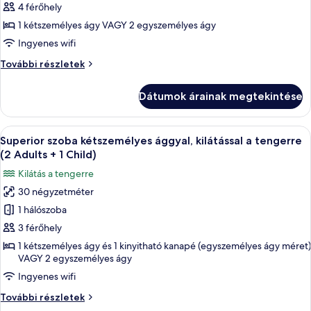
Superior
4 férőhely
szoba
1 kétszemélyes ágy VAGY 2 egyszemélyes ágy
kétszemélyes
Ingyenes wifi
ággyal,
Superior
További részletek
kilátással
szoba
a
kétszemélyes
Dátumok árainak megtekintése
ággyal,
parkra
kilátással
(3
a
A
Egy erkély, ahonnan a tengerpartra és 
Adults
6
parkra
Superior szoba kétszemélyes ággyal, kilátással a tengerre
következő
+
(3
(2 Adults + 1 Child)
Adults
szoba
1
Kilátás a tengerre
+
összes
Child)
1
30 négyzetméter
képének
Child)
1 hálószoba
megtekintése:
további
részletei
Superior
3 férőhely
szoba
1 kétszemélyes ágy és 1 kinyitható kanapé (egyszemélyes ágy méret)
VAGY 2 egyszemélyes ágy
kétszemélyes
ággyal,
Ingyenes wifi
kilátással
Superior
További részletek
a
szoba