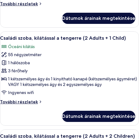
a
Családi
További részletek
parkra
szoba,
(4
kilátással
Dátumok árainak megtekintése
a
Adults)
parkra
(4
A
Egy erkély, melyen két kék pihenőfotel, 
5
Adults)
Családi szoba, kilátással a tengerre (2 Adults + 1 Child)
következő
további
Óceáni kilátás
részletei
szoba
55 négyzetméter
összes
képének
1 hálószoba
megtekintése:
3 férőhely
Családi
1 kétszemélyes ágy és 1 kinyitható kanapé (kétszemélyes ágyméret)
szoba,
VAGY 1 kétszemélyes ágy és 2 egyszemélyes ágy
kilátással
Ingyenes wifi
a
Családi
További részletek
tengerre
szoba,
(2
kilátással
Dátumok árainak megtekintése
a
Adults
tengerre
+
(2
A
Egy erkély, melyen két kék pihenőfotel, 
1
5
Adults
Családi szoba, kilátással a tengerre (2 Adults + 2 Children)