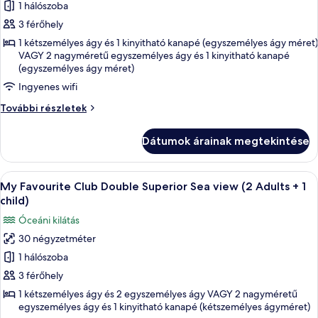
képének
1 hálószoba
további
megtekintése:
részletei
3 férőhely
My
1 kétszemélyes ágy és 1 kinyitható kanapé (egyszemélyes ágy méret)
Favourite
VAGY 2 nagyméretű egyszemélyes ágy és 1 kinyitható kanapé
(egyszemélyes ágy méret)
Club
Double
Ingyenes wifi
Sea
My
További részletek
View
Favourite
Club
(3
Dátumok árainak megtekintése
Double
Adults)
Sea
View
A
Egy szállodai szoba, amelyben egy nagy
6
(3
My Favourite Club Double Superior Sea view (2 Adults + 1
következő
Adults)
child)
további
szoba
Óceáni kilátás
részletei
összes
30 négyzetméter
képének
1 hálószoba
megtekintése:
My
3 férőhely
Favourite
1 kétszemélyes ágy és 2 egyszemélyes ágy VAGY 2 nagyméretű
egyszemélyes ágy és 1 kinyitható kanapé (kétszemélyes ágyméret)
Club