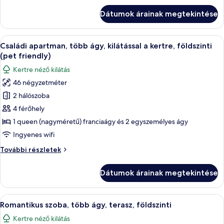
1
franciaágy
Dátumok árainak megtekintése
king
és
(extra
egy
méretű)
A
Egy zöld, kör alakú kandallóval, egy f
kinyitható
15
franciaágy
Családi apartman, több ágy, kilátással a kertre, földszinti
következő
és
kanapé,
(pet friendly)
egy
szoba
nemdohányzó
Kertre néző kilátás
kinyitható
összes
(Duplex)
kanapé,
46 négyzetméter
képének
nemdohányzó
2 hálószoba
megtekintése:
(Duplex)
további
Családi
4 férőhely
részletei
apartman,
1 queen (nagyméretű) franciaágy és 2 egyszemélyes ágy
több
Ingyenes wifi
ágy,
Családi
További részletek
kilátással
apartman,
a
több
Dátumok árainak megtekintése
ágy,
kertre,
kilátással
földszinti
a
A
Egy szállodai szoba, amelyben egy nagy á
(pet
9
kertre,
Romantikus szoba, több ágy, terasz, földszinti
következő
friendly)
földszinti
Kertre néző kilátás
(pet
szoba