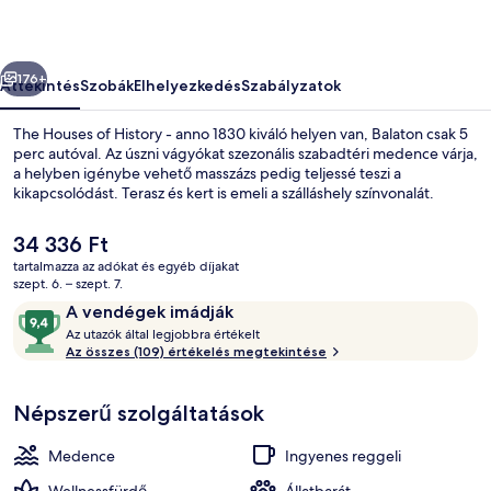
anno
1830
őző
Következő
képgalériája
176+
Áttekintés
Szobák
Elhelyezkedés
Szabályzatok
The Houses of History - anno 1830 kiváló helyen van, Balaton csak 5
perc autóval. Az úszni vágyókat szezonális szabadtéri medence várja,
a helyben igénybe vehető masszázs pedig teljessé teszi a
kikapcsolódást. Terasz és kert is emeli a szálláshely színvonalát.
A
34 336 Ft
jelenlegi
tartalmazza az adókat és egyéb díjakat
ár
szept. 6. – szept. 7.
34 336 Ft
Értékelések
9,4
A vendégek imádják
A szálláshely homlokzata
A
ennyiből:
Az utazók által legjobbra értékelt
z
Az összes (109) értékelés megtekintése
10,
A
u
vendégek
Népszerű szolgáltatások
t
imádják
a
z
Medence
Ingyenes reggeli
ó
k