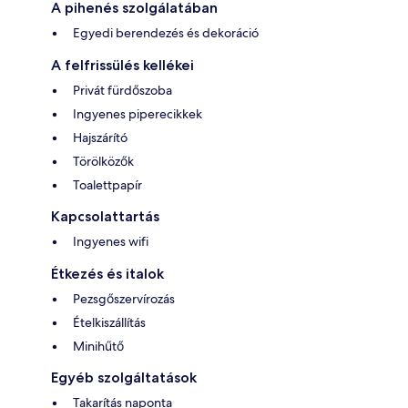
A pihenés szolgálatában
Egyedi berendezés és dekoráció
A felfrissülés kellékei
Privát fürdőszoba
Ingyenes piperecikkek
Hajszárító
Törölközők
Toalettpapír
Kapcsolattartás
Ingyenes wifi
Étkezés és italok
Pezsgőszervírozás
Ételkiszállítás
Minihűtő
Egyéb szolgáltatások
Takarítás naponta