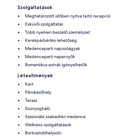
Szolgáltatások
Meghatározott időben nyitva tartó recepció
Esküvői szolgáltatás
Több nyelven beszélő személyzet
Kerékpárbérlési lehetőség
Medenceparti napozóágyak
Medenceparti napernyők
Romantikus extrák igényelhetők
Létesítmények
Kert
Piknikezőhely
Terasz
Szúnyogháló
Szezonális szabadtéri medence
Wellness-szolgáltatások
Borkostolóhelyszín