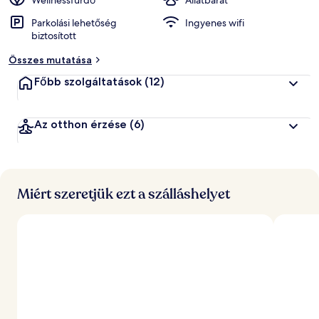
Wellnessfürdő
Állatbarát
Parkolási lehetőség
Ingyenes wifi
á
biztosított
l
t
Összes mutatása
a
l
Főbb szolgáltatások
(12)
l
e
Az otthon érzése
(6)
g
j
o
b
b
Miért szeretjük ezt a szálláshelyet
r
a
é
r
t
é
k
e
l