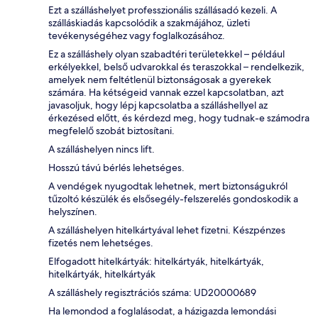
Ezt a szálláshelyet professzionális szállásadó kezeli. A
szálláskiadás kapcsolódik a szakmájához, üzleti
tevékenységéhez vagy foglalkozásához.
Ez a szálláshely olyan szabadtéri területekkel – például
erkélyekkel, belső udvarokkal és teraszokkal – rendelkezik,
amelyek nem feltétlenül biztonságosak a gyerekek
számára. Ha kétségeid vannak ezzel kapcsolatban, azt
javasoljuk, hogy lépj kapcsolatba a szálláshellyel az
érkezésed előtt, és kérdezd meg, hogy tudnak-e számodra
megfelelő szobát biztosítani.
A szálláshelyen nincs lift.
Hosszú távú bérlés lehetséges.
A vendégek nyugodtak lehetnek, mert biztonságukról
tűzoltó készülék és elsősegély-felszerelés gondoskodik a
helyszínen.
A szálláshelyen hitelkártyával lehet fizetni. Készpénzes
fizetés nem lehetséges.
Elfogadott hitelkártyák: hitelkártyák, hitelkártyák,
hitelkártyák, hitelkártyák
A szálláshely regisztrációs száma: UD20000689
Ha lemondod a foglalásodat, a házigazda lemondási