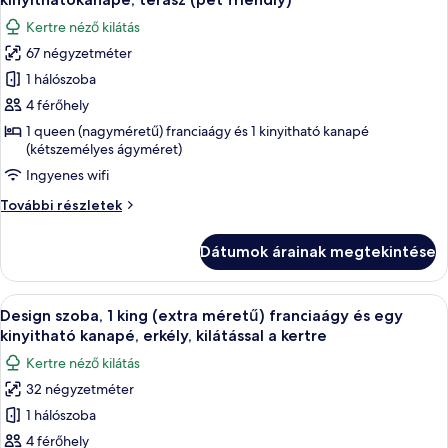
és
franciaágy
szoba
egy
Kertre néző kilátás
és
összes
kinyitható
egy
67 négyzetméter
képének
kinyitható
kanapé
1 hálószoba
megtekintése:
kanapé
további
Családi
4 férőhely
részletei
apartman,
1 queen (nagyméretű) franciaágy és 1 kinyitható kanapé
(kétszemélyes ágyméret)
1
queen
Ingyenes wifi
(nagyméretű)
Családi
További részletek
franciaágy
apartman,
1
és
Dátumok árainak megtekintése
queen
egy
(nagyméretű)
kinyithatókanapé,
franciaágy
A
Egy hagyományos, fából készült ház sza
terasz
14
és
Design szoba, 1 king (extra méretű) franciaágy és egy
következő
egy
(pet
kinyitható kanapé, erkély, kilátással a kertre
kinyithatókanapé,
szoba
friendly)
Kertre néző kilátás
terasz
összes
(pet
32 négyzetméter
képének
friendly)
1 hálószoba
megtekintése:
további
részletei
Design
4 férőhely