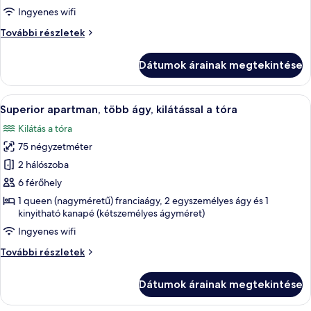
queen
Ingyenes wifi
(nagyméretű)
Superior
További részletek
franciaágy
szoba,
1
és
Dátumok árainak megtekintése
queen
egy
(nagyméretű)
kinyithatókanapé,
franciaágy
A
Egy étkezősarok, melyben egy faasztal 
kilátással
10
és
Superior apartman, több ágy, kilátással a tóra
következő
egy
a
Kilátás a tóra
kinyithatókanapé,
szoba
tóra
kilátással
75 négyzetméter
összes
a
képének
2 hálószoba
tóra
megtekintése:
további
6 férőhely
részletei
Superior
1 queen (nagyméretű) franciaágy, 2 egyszemélyes ágy és 1
apartman,
kinyitható kanapé (kétszemélyes ágyméret)
több
Ingyenes wifi
ágy,
Superior
További részletek
kilátással
apartman,
a
több
Dátumok árainak megtekintése
ágy,
tóra
kilátással