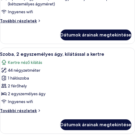
(kétszemélyes ágyméret)
szoba,
Ingyenes wifi
1
queen
Superior
További részletek
(nagyméretű)
szoba,
1
franciaágy
Dátumok árainak megtekintése
queen
és
(nagyméretű)
egy
franciaágy
A
Egy hagyományos falu, melynek épületei
10
és
kinyithatókanapé,
Szoba, 2 egyszemélyes ágy, kilátással a kertre
következő
egy
részleges
Kertre néző kilátás
kinyithatókanapé,
szoba
kilátással
részleges
44 négyzetméter
összes
a
kilátással
képének
1 hálószoba
a
tóra
megtekintése:
tóra
2 férőhely
további
Szoba,
2 egyszemélyes ágy
részletei
2
Ingyenes wifi
egyszemélyes
Szoba,
További részletek
ágy,
2
kilátással
egyszemélyes
Dátumok árainak megtekintése
a
ágy,
kilátással
kertre