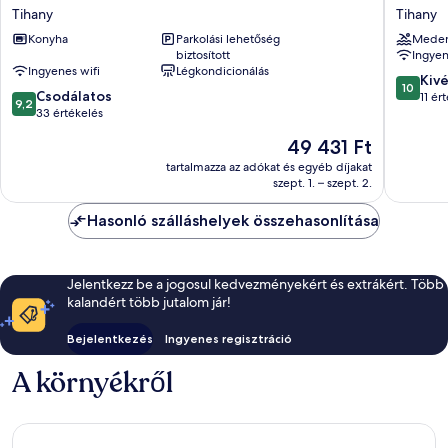
Aparthotel
Apartma
Tihany
Tihany
Tihany
Tihany
Konyha
Parkolási lehetőség
Mede
biztosított
Ingyen
Ingyenes wifi
Légkondicionálás
10.0
Kiv
10
9.2
Csodálatos
ennyiből
11 ér
9,2
ennyiből:
33 értékelés
10,
10,
Kivétele
Az
49 431 Ft
Csodálatos,
11
ár
33
tartalmazza az adókat és egyéb díjakat
értékelé
49 431 Ft
szept. 1. – szept. 2.
értékelés
Hasonló szálláshelyek összehasonlítása
Jelentkezz be a jogosul kedvezményekért és extrákért. Több
kalandért több jutalom jár!
Bejelentkezés
Ingyenes regisztráció
A környékről