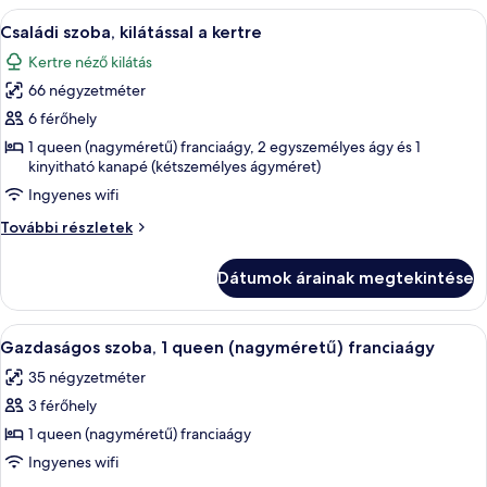
a
A
Egy hagyományos, fából készült ház sz
13
kertre
Családi szoba, kilátással a kertre
következő
további
Kertre néző kilátás
részletei
szoba
66 négyzetméter
összes
képének
6 férőhely
megtekintése:
1 queen (nagyméretű) franciaágy, 2 egyszemélyes ágy és 1
kinyitható kanapé (kétszemélyes ágyméret)
Családi
szoba,
Ingyenes wifi
kilátással
Családi
További részletek
a
szoba,
kilátással
kertre
Dátumok árainak megtekintése
a
kertre
további
A
Egy fürdőszoba, amelyben WC, mosdóka
7
részletei
Gazdaságos szoba, 1 queen (nagyméretű) franciaágy
következő
35 négyzetméter
szoba
3 férőhely
összes
képének
1 queen (nagyméretű) franciaágy
megtekintése:
Ingyenes wifi
Gazdaságos