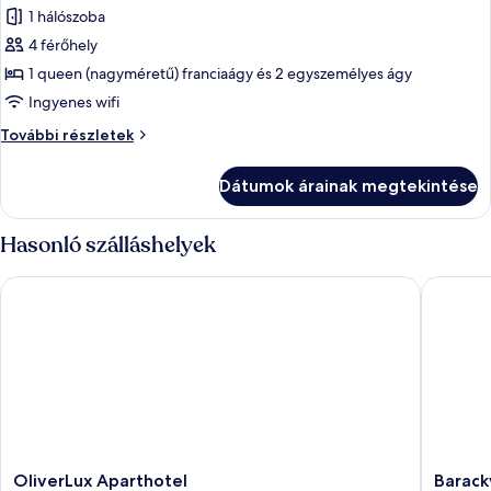
friendly)
1 hálószoba
összes
további
képének
4 férőhely
részletei
megtekintése:
1 queen (nagyméretű) franciaágy és 2 egyszemélyes ágy
Romantikus
Ingyenes wifi
szoba,
Romantikus
További részletek
több
szoba,
ágy,
több
Dátumok árainak megtekintése
ágy,
terasz,
terasz,
földszinti
földszinti
Hasonló szálláshelyek
további
részletei
OliverLux Aparthotel
Barackvi
OliverLux
Barackv
OliverLux Aparthotel
Barack