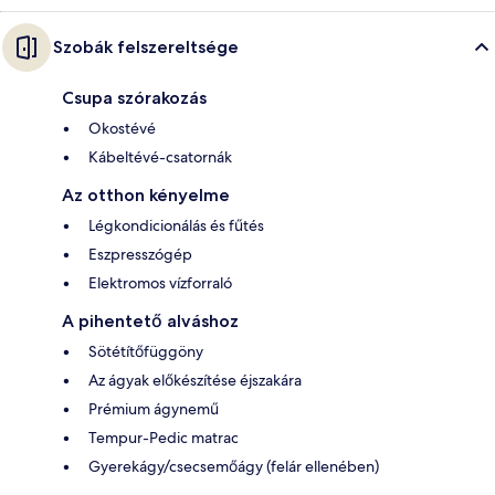
Szobák felszereltsége
Csupa szórakozás
Okostévé
Kábeltévé-csatornák
Az otthon kényelme
Légkondicionálás és fűtés
Eszpresszógép
Elektromos vízforraló
A pihentető alváshoz
Sötétítőfüggöny
Az ágyak előkészítése éjszakára
Prémium ágynemű
Tempur-Pedic matrac
Gyerekágy/csecsemőágy (felár ellenében)