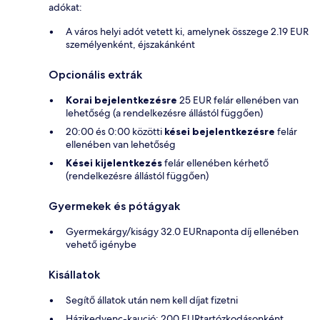
adókat:
A város helyi adót vetett ki, amelynek összege 2.19 EUR
személyenként, éjszakánként
Opcionális extrák
Korai bejelentkezésre
25 EUR felár ellenében van
lehetőség (a rendelkezésre állástól függően)
20:00 és 0:00 közötti
kései bejelentkezésre
felár
ellenében van lehetőség
Kései kijelentkezés
felár ellenében kérhető
(rendelkezésre állástól függően)
Gyermekek és pótágyak
Gyermekárgy/kiságy 32.0 EURnaponta díj ellenében
vehető igénybe
Kisállatok
Segítő állatok után nem kell díjat fizetni
Házikedvenc-kaució: 200 EURtartózkodásonként