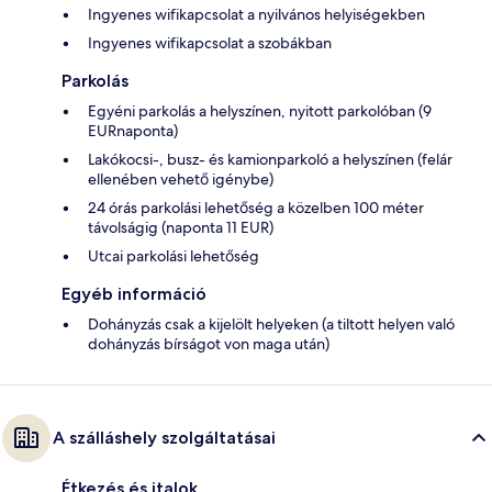
Ingyenes wifikapcsolat a nyilvános helyiségekben
Ingyenes wifikapcsolat a szobákban
Parkolás
Egyéni parkolás a helyszínen, nyitott parkolóban (9
EURnaponta)
Lakókocsi-, busz- és kamionparkoló a helyszínen (felár
ellenében vehető igénybe)
24 órás parkolási lehetőség a közelben 100 méter
távolságig (naponta 11 EUR)
Utcai parkolási lehetőség
Egyéb információ
Dohányzás csak a kijelölt helyeken (a tiltott helyen való
dohányzás bírságot von maga után)
A szálláshely szolgáltatásai
Étkezés és italok