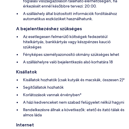
foglalási visszaigazoláson található elérhetőségen, ha
érkezését ennél későbbre tervezi: 20:00.
A szálláshely által biztosított információk fordításához
automatikus eszközöket használhatunk.
A bejelentkezéshez szükséges
Az esetlegesen felmerülő költségek fedezetéül
hitelkártyás, bankkártyás vagy készpénzes kaució
szükséges
Fényképes személyazonosító okmány szükséges lehet
A szálláshelyre való bejelentkezés alsó korhatára 18
Kisállatok
Kisállatok hozhatók (csak kutyák és macskák, összesen 2)*
Segítőállatok hozhatók
Korlátozások vannak érvényben*
A házi kedvenceket nem szabad felügyelet nélkül hagyni
Rendelkezésre állnak a következők: etető és itató tálak és
almos láda
Internet