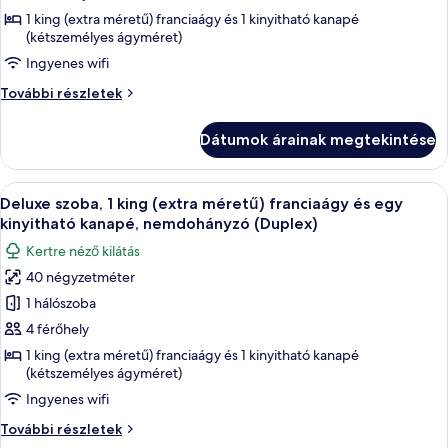
szoba,
1 king (extra méretű) franciaágy és 1 kinyitható kanapé
(kétszemélyes ágyméret)
1
king
Ingyenes wifi
(extra
Design
További részletek
méretű)
szoba,
1
franciaágy
Dátumok árainak megtekintése
king
és
(extra
egy
méretű)
A
Egy hagyományos berendezésű szoba, me
kinyitható
14
franciaágy
Deluxe szoba, 1 king (extra méretű) franciaágy és egy
következő
és
kanapé,
kinyitható kanapé, nemdohányzó (Duplex)
egy
szoba
erkély,
Kertre néző kilátás
kinyitható
összes
kilátással
kanapé,
40 négyzetméter
képének
erkély,
a
1 hálószoba
megtekintése:
kilátással
kertre
a
Deluxe
4 férőhely
kertre
szoba,
1 king (extra méretű) franciaágy és 1 kinyitható kanapé
további
(kétszemélyes ágyméret)
1
részletei
king
Ingyenes wifi
(extra
Deluxe
További részletek
méretű)
szoba,