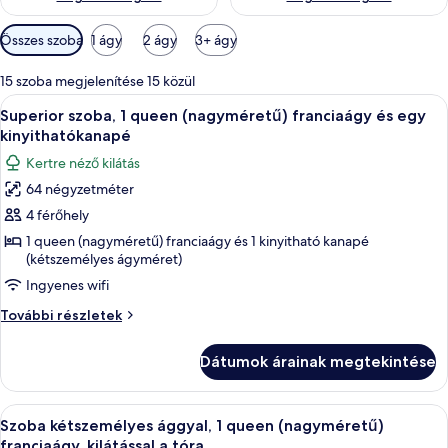
Szobákhoz
Összes szoba
1 ágy
2 ágy
3+ ágy
rendelkezésre
álló
15 szoba megjelenítése 15 közül
szűrők
A
Egy étkezősarok, melyben egy kerek asz
8
Superior szoba, 1 queen (nagyméretű) franciaágy és egy
következő
kinyithatókanapé
szoba
Kertre néző kilátás
összes
64 négyzetméter
képének
4 férőhely
megtekintése:
Superior
1 queen (nagyméretű) franciaágy és 1 kinyitható kanapé
(kétszemélyes ágyméret)
szoba,
Ingyenes wifi
1
queen
Superior
További részletek
(nagyméretű)
szoba,
1
franciaágy
Dátumok árainak megtekintése
queen
és
(nagyméretű)
egy
franciaágy
A
Egy ablakból nyíló kilátás: a kép egy 
13
és
kinyithatókanapé
Szoba kétszemélyes ággyal, 1 queen (nagyméretű)
következő
egy
franciaágy, kilátással a tóra