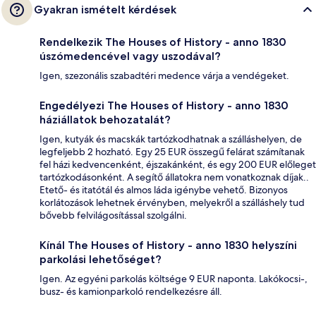
Gyakran ismételt kérdések
Rendelkezik The Houses of History - anno 1830
úszómedencével vagy uszodával?
Igen, szezonális szabadtéri medence várja a vendégeket.
Engedélyezi The Houses of History - anno 1830
háziállatok behozatalát?
Igen, kutyák és macskák tartózkodhatnak a szálláshelyen, de
legfeljebb 2 hozható. Egy 25 EUR összegű felárat számítanak
fel házi kedvencenként, éjszakánként, és egy 200 EUR előleget
tartózkodásonként. A segítő állatokra nem vonatkoznak díjak..
Etető- és itatótál és almos láda igénybe vehető. Bizonyos
korlátozások lehetnek érvényben, melyekről a szálláshely tud
bővebb felvilágosítással szolgálni.
Kínál The Houses of History - anno 1830 helyszíni
parkolási lehetőséget?
Igen. Az egyéni parkolás költsége 9 EUR naponta. Lakókocsi-,
busz- és kamionparkoló rendelkezésre áll.