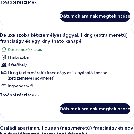
Gazdaságos
További részletek
szoba,
szoba,
1
1
Dátumok árainak megtekintése
queen
queen
(nagyméretű)
(nagyméretű)
franciaágy
A
Egy étkezősarok, melyben egy fa asztal
franciaágy
7
további
Deluxe szoba kétszemélyes ággyal, 1 king (extra méretű)
következő
részletei
franciaágy és egy kinyitható kanapé
szoba
Kertre néző kilátás
összes
1 hálószoba
képének
4 férőhely
megtekintése:
Deluxe
1 king (extra méretű) franciaágy és 1 kinyitható kanapé
(kétszemélyes ágyméret)
szoba
Ingyenes wifi
kétszemélyes
ággyal,
Deluxe
További részletek
1
szoba
kétszemélyes
king
Dátumok árainak megtekintése
ággyal,
(extra
1
méretű)
king
A
Egy étkező, ahol egy négy személyes as
16
(extra
franciaágy
Családi apartman, 1 queen (nagyméretű) franciaágy és egy
következő
méretű)
kinyithatókanapé, terasz (pet friendly)