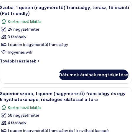
a
A
Egy fedett terasz, amelyen fonott szék
11
tóra
Szoba, 1 queen (nagyméretű) franciaágy, terasz, földszinti
következő
további
(Pet friendly)
részletei
szoba
Kertre néző kilátás
összes
29 négyzetméter
képének
3 férőhely
megtekintése:
Szoba,
1 queen (nagyméretű) franciaágy
1
Ingyenes wifi
queen
Szoba,
További részletek
(nagyméretű)
1
franciaágy,
queen
Dátumok árainak megtekintése
(nagyméretű)
terasz,
franciaágy,
földszinti
terasz,
A
Egy hálószoba, amelyben egy nagy ágy,
(Pet
10
földszinti
Superior szoba, 1 queen (nagyméretű) franciaágy és egy
következő
(Pet
friendly)
kinyithatókanapé, részleges kilátással a tóra
friendly)
szoba
Kertre néző kilátás
további
összes
részletei
68 négyzetméter
képének
4 férőhely
megtekintése:
Superior
1 queen (nagyméretű) franciaágy és 1 kinyitható kanapé