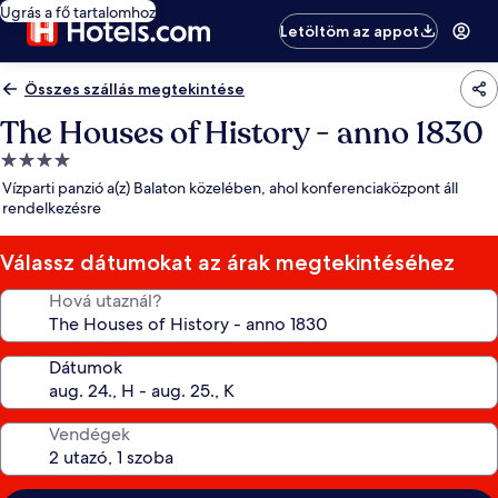
Ugrás a fő tartalomhoz
Letöltöm az appot
Összes szállás megtekintése
The Houses of History - anno 1830
4.0
csillagos
Vízparti panzió a(z) Balaton közelében, ahol konferenciaközpont áll
szálláshely
rendelkezésre
Válassz dátumokat az árak megtekintéséhez
Hová utaznál?
Dátumok
Vendégek