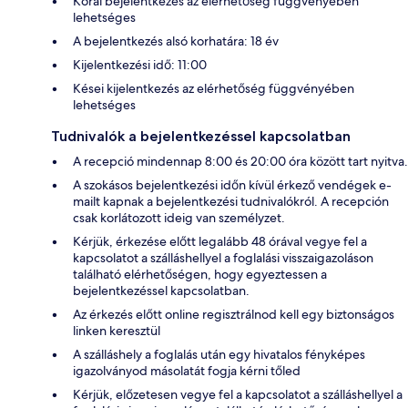
Korai bejelentkezés az elérhetőség függvényében
lehetséges
A bejelentkezés alsó korhatára: 18 év
Kijelentkezési idő: 11:00
Kései kijelentkezés az elérhetőség függvényében
lehetséges
Tudnivalók a bejelentkezéssel kapcsolatban
A recepció mindennap 8:00 és 20:00 óra között tart nyitva.
A szokásos bejelentkezési időn kívül érkező vendégek e-
mailt kapnak a bejelentkezési tudnivalókról. A recepción
csak korlátozott ideig van személyzet.
Kérjük, érkezése előtt legalább 48 órával vegye fel a
kapcsolatot a szálláshellyel a foglalási visszaigazoláson
található elérhetőségen, hogy egyeztessen a
bejelentkezéssel kapcsolatban.
Az érkezés előtt online regisztrálnod kell egy biztonságos
linken keresztül
A szálláshely a foglalás után egy hivatalos fényképes
igazolványod másolatát fogja kérni tőled
Kérjük, előzetesen vegye fel a kapcsolatot a szálláshellyel a