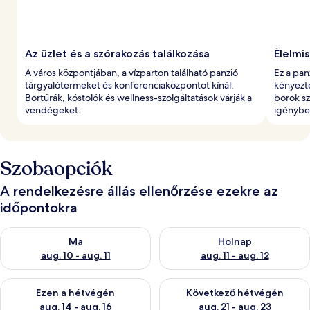
t
Az üzlet és a szórakozás találkozása
Élelmis
A város központjában, a vízparton található panzió
Ez a pan
tárgyalótermeket és konferenciaközpontot kínál.
kényezte
Bortúrák, kóstolók és wellness-szolgáltatások várják a
borok sz
vendégeket.
igénybe
Szobaopciók
A rendelkezésre állás ellenőrzése ezekre az
időpontokra
A ma esti rendelkezésre állás ellenőrzése: aug. 10 - aug. 11
A holnapi rendelkezésre állás e
Ma
Holnap
aug. 10 - aug. 11
aug. 11 - aug. 12
A mostani hétvégi rendelkezésre állás ellenőrzése: aug. 14 - au
A következő hétvégi rendelkezé
Ezen a hétvégén
Következő hétvégén
aug. 14 - aug. 16
aug. 21 - aug. 23