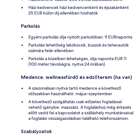
Házi kedvencek házi kedvencenként és éjszakánként
25 EUR külön díj ellenében hozhatók
Parkolás
Egyéni parkolás díja nyitott parkolóban: 9 EURnaponta
Parkolási lehetőség lakókocsik, buszok és teherautók
számára felár ellenében
Parkolás a közelben lehetséges, díja naponta EUR 11
(100 méter távolságra, nyitva 24 órában)
Medence, wellnessfürdő és edzőterem (ha van)
A szezonálisan nyitva tartó medence a következő
időszakban használható: május–szeptember
A következő szolgáltatás csak előzetes foglalással
vehető igénybe: masszázs. A foglaláshoz még érkezés
előtt vedd fel a kapcsolatot a szálláshely munkatársaival
a foglalási visszaigazolásban található telefonszámon.
Szabályzatok