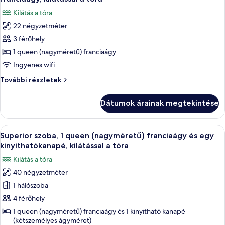
kinyithatókanapé
szoba
Kilátás a tóra
további
összes
részletei
22 négyzetméter
képének
3 férőhely
megtekintése:
Szoba
1 queen (nagyméretű) franciaágy
kétszemélyes
Ingyenes wifi
ággyal,
Szoba
További részletek
1
kétszemélyes
queen
ággyal,
Dátumok árainak megtekintése
1
(nagyméretű)
queen
franciaágy,
(nagyméretű)
A
Egy fűvel borított terület, melyen két 
kilátással
8
franciaágy,
Superior szoba, 1 queen (nagyméretű) franciaágy és egy
következő
kilátással
a
kinyithatókanapé, kilátással a tóra
a
szoba
tóra
Kilátás a tóra
tóra
összes
további
40 négyzetméter
képének
részletei
1 hálószoba
megtekintése:
Superior
4 férőhely
szoba,
1 queen (nagyméretű) franciaágy és 1 kinyitható kanapé
(kétszemélyes ágyméret)
1