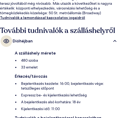
terasz jóvoltából még nívósabb. Más utazók a következőket is nagyra
értékelik: központi elhelyezkedés, városnézési lehetőség és a
tömegközlekedés közelsége: 50 St. metróállomás (Broadway)
mindössze 2 perc, 7 Av. metróállomás (E 53rd St.) pedig 2 perc séta.
Tudnivalók a lemondással kapcsolatos jogaidról
További tudnivalók a szálláshelyről
Dióhéjban
A szálláshely mérete
480 szoba
33 emelet
Érkezés/távozás
Bejelentkezés kezdete: 16:00, bejelentkezés vége:
tetszőleges időpont
Expressz be- és kijelentkezési lehetőség
A bejelentkezés alsó korhatára: 18 év
Kijelentkezési idő: 11:00
Tudnivalók a bejelentkezéssel kapcsolatban