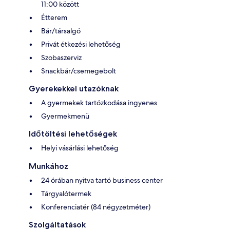
11:00 között
Étterem
Bár/társalgó
Privát étkezési lehetőség
Szobaszerviz
Snackbár/csemegebolt
Gyerekekkel utazóknak
A gyermekek tartózkodása ingyenes
Gyermekmenü
Időtöltési lehetőségek
Helyi vásárlási lehetőség
Munkához
24 órában nyitva tartó business center
Tárgyalótermek
Konferenciatér (84 négyzetméter)
Szolgáltatások