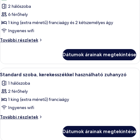
szoba
2 hálószoba
összes
képének
6 férőhely
megtekintése:
1 king (extra méretű) franciaágy és 2 kétszemélyes ágy
Családi
Ingyenes wifi
szoba
Családi
További részletek
szoba
további
Dátumok árainak megtekintése
részletei
A
Egy szállodai szoba, amelyben egy nagy 
11
Standard szoba, kerekesszékkel használható zuhanyzó
következő
1 hálószoba
szoba
2 férőhely
összes
képének
1 king (extra méretű) franciaágy
megtekintése:
Ingyenes wifi
Standard
Standard
További részletek
szoba,
szoba,
kerekesszékkel
kerekesszékkel
Dátumok árainak megtekintése
használható
használható
zuhanyzó