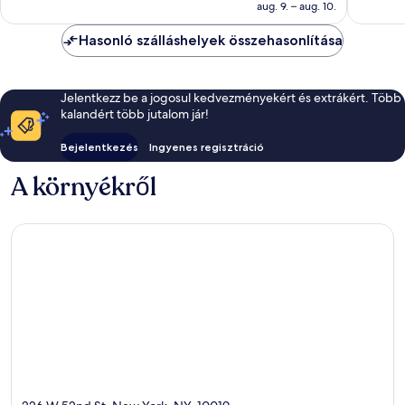
66 712 Ft
értékelés
aug. 9. – aug. 10.
3 121
értékelé
Hasonló szálláshelyek összehasonlítása
Jelentkezz be a jogosul kedvezményekért és extrákért. Több
kalandért több jutalom jár!
Bejelentkezés
Ingyenes regisztráció
A környékről