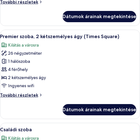
Premier
További részletek
(extra
szoba,
méretű)
1
Dátumok árainak megtekintése
king
franciaágy
(extra
(Times
méretű)
A
A kilátás egy ablakból, ahonnan egy v
Square)
9
franciaágy
Premier szoba, 2 kétszemélyes ágy (Times Square)
következő
(Times
Kilátás a városra
Square)
szoba
további
26 négyzetméter
összes
részletei
képének
1 hálószoba
megtekintése:
4 férőhely
Premier
2 kétszemélyes ágy
szoba,
Ingyenes wifi
2
Premier
További részletek
kétszemélyes
szoba,
ágy
2
Dátumok árainak megtekintése
(Times
kétszemélyes
ágy
Square)
(Times
A
Egy szállodai szoba két ággyal, egy fa
6
Square)
Családi szoba
következő
további
Kilátás a városra
részletei