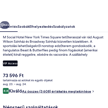
York
Times
Square
őző
Következő
képgalériája
50+
Áttekintés
Szobák
Elhelyezkedés
Szabályzatok
M Social Hotel New York Times Square tetőterasszal vár rád August
Wilson Színház és Broadway Színház közvetlen közelében. A
sportolási lehetőségekről nonstop edzőterem gondoskodik, a
hangulatos Beast & Butterflies pedig finom fogásokat (amerikai
ételek) kínál reggelire, ebédre és vacsorára. A szálláshely
bár/társalgó, snack bár/delikát és terasz jóvoltából még nívósabb.
Más utazók a következőket is nagyra értékelik: központi
VIP Access
elhelyezkedés, városnézési lehetőség és a tömegközlekedés
közelsége: 50 St. metróállomás (Broadway) mindössze 2 perc, 7 Av.
A
73 596 Ft
metróállomás (E 53rd St.) pedig 2 perc séta.
Hipoallergén ágynemű, széf a szobában
jelenlegi
tartalmazza az adókat és egyéb díjakat
ár
aug. 23. – aug. 24.
73 596 Ft
Értékelések
Kiváló
8,8
Az összes (3 608) értékelés megtekintése
8,8 ennyiből: 10
Népszerű szolgáltatások