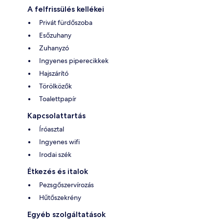
A felfrissülés kellékei
Privát fürdőszoba
Esőzuhany
Zuhanyzó
Ingyenes piperecikkek
Hajszárító
Törölközők
Toalettpapír
Kapcsolattartás
Íróasztal
Ingyenes wifi
Irodai szék
Étkezés és italok
Pezsgőszervírozás
Hűtőszekrény
Egyéb szolgáltatások