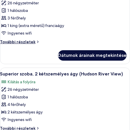
26 négyzetméter
képének
1 hálószoba
megtekintése:
Superior
3 férőhely
szoba,
1 king (extra méretű) franciaágy
1
Ingyenes wifi
king
Superior
További részletek
(extra
szoba,
méretű)
1
Dátumok árainak megtekintése
king
franciaágy
(extra
(Hudson
méretű)
A
Egy szállodai szoba két ággyal, egy fa
River
6
franciaágy
Superior szoba, 2 kétszemélyes ágy (Hudson River View)
következő
View)
(Hudson
Kilátás a folyóra
River
szoba
View)
26 négyzetméter
összes
további
képének
1 hálószoba
részletei
megtekintése:
4 férőhely
Superior
2 kétszemélyes ágy
szoba,
Ingyenes wifi
2
Superior
További részletek