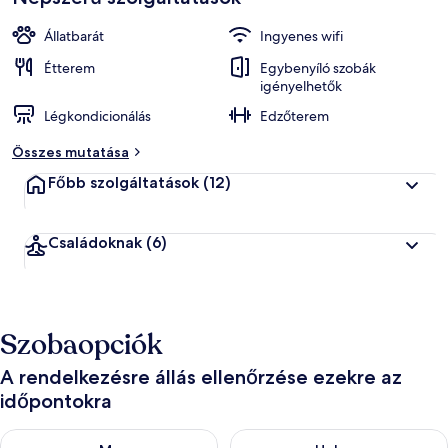
Állatbarát
Ingyenes wifi
Étterem
Egybenyíló szobák
igényelhetők
Légkondicionálás
Edzőterem
Összes mutatása
Főbb szolgáltatások
(12)
Családoknak
(6)
Szobaopciók
A rendelkezésre állás ellenőrzése ezekre az
időpontokra
A ma esti rendelkezésre állás ellenőrzése: aug. 8 - aug. 9
A holnapi rendelkezésre állás e