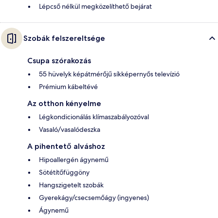
Lépcső nélkül megközelíthető bejárat
Szobák felszereltsége
Csupa szórakozás
55 hüvelyk képátmérőjű síkképernyős televízió
Prémium kábeltévé
Az otthon kényelme
Légkondicionálás klímaszabályozóval
Vasaló/vasalódeszka
A pihentető alváshoz
Hipoallergén ágynemű
Sötétítőfüggöny
Hangszigetelt szobák
Gyerekágy/csecsemőágy (ingyenes)
Ágynemű