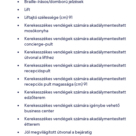
Braille-írásos/domború jelzések
Lift
Liftajtó szélessége (cm) 91
Kerekesszékes vendégek számára akadálymentesített
mosókonyha
Kerekesszékes vendégek számára akadálymentesített
concierge-pult
Kerekesszékes vendégek számára akadálymentesített
útvonal a lifthez
Kerekesszékes vendégek számára akadálymentesített
recepcióspult
Kerekesszékes vendégek számára akadálymentesített
recepciós pult magassága (cm) 91
Kerekesszékes vendégek számára akadálymentesített
edzőterem
Kerekesszékes vendégek számára igénybe vehető
business center
Kerekesszékes vendégek számára akadálymentesített
étterem
Jól megvilágított útvonal a bejáratig