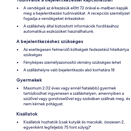
A vendégek az érkezésük előtt 72 órával e-mailben kapják
meg a bejelentkezési tudnivalókat. A recepciós személyzet
fogadja a vendégeket érkezéskor.
A szálláshely által biztosított információk fordításához
automatikus eszközöket használhatunk.
A bejelentkezéshez szükséges
Az esetlegesen felmerülő költségek fedezetéül hitelkártya
szükséges
Fényképes személyazonosító okmány szükséges lehet
A szálláshelyre való bejelentkezés alsó korhatára 18
Gyermekek
Maximum 2 (12 éves vagy ennél fiatalabb) gyermek
tartózkodhat ingyenesen a szálláshelyen, amennyiben a
szülővel vagy gondviselővel egy szobában szállnak meg, és
nem kérnek pótágyat.
Kisállatok
Kisállatok hozhatók (csak kutyák és macskák, összesen 2,
egyenként legfeljebb 75 font súlyig)*