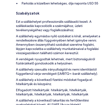
Parkolás a közelben lehetséges, díja naponta USD 55
Szabályzatok
Ezt a szálláshelyet professzionális szállásadó kezeli. A
szálláskiadás kapcsolódik a szakmájához, üzleti
tevékenységéhez vagy foglalkozásához.
A szálláshely egymásba nyíló szobákat is kínál, amelyeket a
rendelkezésre állás függvényében lehet igénybe venni.
Amennyiben összenyitható szobákat szeretne foglalni,
lépjen kapcsolatba a szálláshely munkatársaival a foglalási
visszaigazoláson található számon keresztül.
A vendégek nyugodtak lehetnek, mert biztonságukról
füstérzékelő gondoskodik a helyszínen.
A szálláshely szexuális irányultságtól és nemi identitástól
függetlenül várja vendégeit (LMBTQ+-barát szálláshely).
A szálláshely a következő fizetési módokat fogadja el:
hitelkártyák és készpénz.
Elfogadott hitelkártyák: hitelkártyák, hitelkártyák,
hitelkártyák, hitelkártyák, hitelkártyák, hitelkártyák
A szálláshely a következő takarítási és fertőtlenítési
gyakorlatokat követi: ALLSAFE (Accor Hotels).