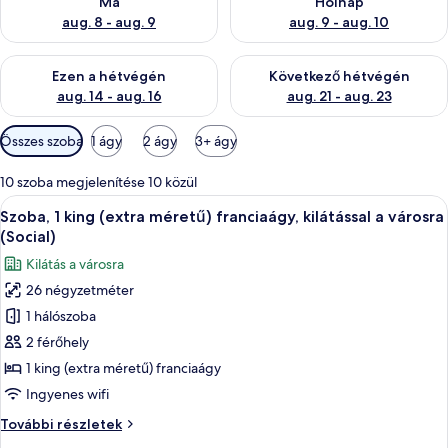
Ma
Holnap
aug. 8 - aug. 9
aug. 9 - aug. 10
A mostani hétvégi rendelkezésre állás ellenőrzése: aug. 14 - au
A következő hétvégi rendelkezé
Ezen a hétvégén
Következő hétvégén
aug. 14 - aug. 16
aug. 21 - aug. 23
Szobákhoz
Összes szoba
1 ágy
2 ágy
3+ ágy
rendelkezésre
álló
10 szoba megjelenítése 10 közül
szűrők
A
Egy szállodai szoba, amelyben egy nagy 
7
Szoba, 1 king (extra méretű) franciaágy, kilátással a városra
következő
(Social)
szoba
Kilátás a városra
összes
26 négyzetméter
képének
1 hálószoba
megtekintése:
Szoba,
2 férőhely
1
1 king (extra méretű) franciaágy
king
Ingyenes wifi
(extra
Szoba,
További részletek
méretű)
1