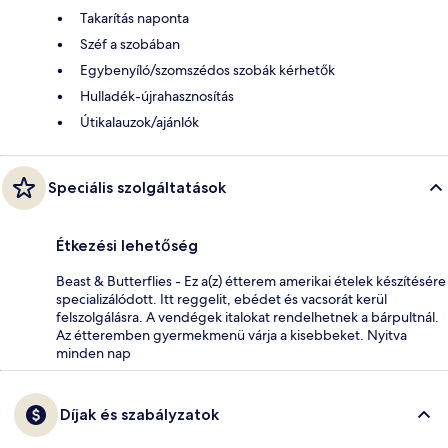
Takarítás naponta
Széf a szobában
Egybenyíló/szomszédos szobák kérhetők
Hulladék-újrahasznosítás
Útikalauzok/ajánlók
Speciális szolgáltatások
Étkezési lehetőség
Beast & Butterflies - Ez a(z) étterem amerikai ételek készítésére
specializálódott. Itt reggelit, ebédet és vacsorát kerül
felszolgálásra. A vendégek italokat rendelhetnek a bárpultnál.
Az étteremben gyermekmenü várja a kisebbeket. Nyitva
minden nap
Díjak és szabályzatok