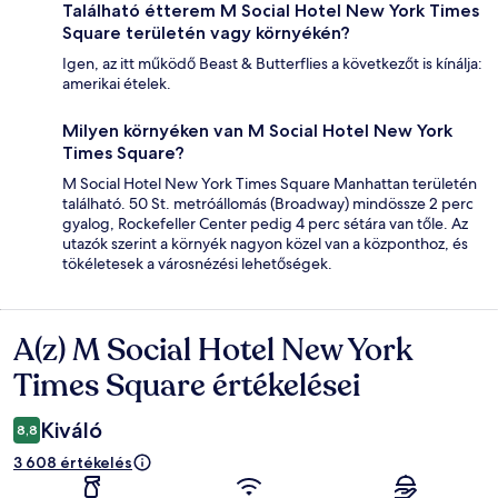
Található étterem M Social Hotel New York Times
Square területén vagy környékén?
Igen, az itt működő Beast & Butterflies a következőt is kínálja:
amerikai ételek.
Milyen környéken van M Social Hotel New York
Times Square?
M Social Hotel New York Times Square Manhattan területén
található. 50 St. metróállomás (Broadway) mindössze 2 perc
gyalog, Rockefeller Center pedig 4 perc sétára van tőle. Az
utazók szerint a környék nagyon közel van a központhoz, és
tökéletesek a városnézési lehetőségek.
A(z) M Social Hotel New York
Értékelések
Times Square értékelései
Kiváló
8,8
3 608 értékelés