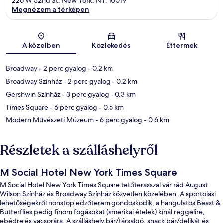
226 W 52nd St, New York, NY, 10019
Megnézem a térképen
Térkép
A közelben
Közlekedés
Éttermek
Broadway
- 2 perc gyalog
- 0.2 km
Broadway Színház
- 2 perc gyalog
- 0.2 km
Gershwin Színház
- 3 perc gyalog
- 0.3 km
Times Square
- 6 perc gyalog
- 0.6 km
Modern Művészeti Múzeum
- 6 perc gyalog
- 0.6 km
Részletek a szálláshelyről
M Social Hotel New York Times Square
M Social Hotel New York Times Square tetőterasszal vár rád August
Wilson Színház és Broadway Színház közvetlen közelében. A sportolási
lehetőségekről nonstop edzőterem gondoskodik, a hangulatos Beast &
Butterflies pedig finom fogásokat (amerikai ételek) kínál reggelire,
ebédre és vacsorára. A szálláshely bár/társalgó, snack bár/delikát és