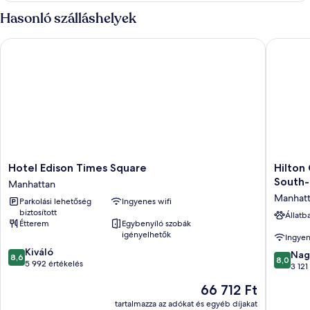
zuhanyzó
további
Hasonló szálláshelyek
részletei
Hotel Edison Times Square
Hilton G
Hotel
Hilton
Hotel Edison Times Square
Hilton
Edison
Garden
South
Manhattan
Times
Inn
Manhat
Parkolási lehetőség
Ingyenes wifi
Square
New
biztosított
Manhattan
York/Cen
Állatb
Étterem
Egybenyíló szobák
Park
igényelhetők
Ingyen
South-
8.6
Kiváló
Midtow
8.0
Nag
8,6
8,0
ennyiből:
5 992 értékelés
West
ennyiből
3 121
10,
Manhatt
10,
Az
66 712 Ft
Kiváló,
Nagyon
ár
5 992
jó,
tartalmazza az adókat és egyéb díjakat