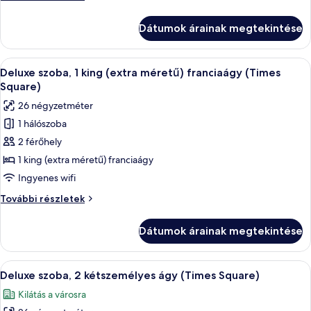
kétszemélyes
szoba,
ágy
2
Dátumok árainak megtekintése
(Hudson
kétszemélyes
ágy
River
(Hudson
A
Egy szállodai szoba, amelyben egy nagy 
View)
9
River
Deluxe szoba, 1 king (extra méretű) franciaágy (Times
következő
View)
Square)
további
szoba
26 négyzetméter
részletei
összes
1 hálószoba
képének
2 férőhely
megtekintése:
Deluxe
1 king (extra méretű) franciaágy
szoba,
Ingyenes wifi
1
Deluxe
További részletek
king
szoba,
(extra
1
Dátumok árainak megtekintése
king
méretű)
(extra
franciaágy
méretű)
A
A kilátás egy ablakból, ahonnan egy v
(Times
9
franciaágy
Deluxe szoba, 2 kétszemélyes ágy (Times Square)
következő
(Times
Square)
Kilátás a városra
Square)
szoba
további