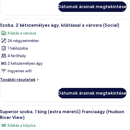
franciaágy,
king
Dátumok árainak megtekintése
(extra
kilátással
méretű)
a
franciaágy,
A
Egy szállodai szoba két ággyal, íróasztal
városra
7
kilátással
Szoba, 2 kétszemélyes ágy, kilátással a városra (Social)
következő
(Social)
a
Kilátás a városra
városra
szoba
(Social)
26 négyzetméter
összes
további
képének
1 hálószoba
részletei
megtekintése:
4 férőhely
Szoba,
2 kétszemélyes ágy
2
Ingyenes wifi
kétszemélyes
Szoba,
További részletek
ágy,
2
kilátással
kétszemélyes
Dátumok árainak megtekintése
a
ágy,
kilátással
városra
a
A
Egy szállodai szoba, amelyben egy nagy 
(Social)
8
városra
Superior szoba, 1 king (extra méretű) franciaágy (Hudson
következő
(Social)
River View)
további
szoba
Kilátás a folyóra
részletei
összes