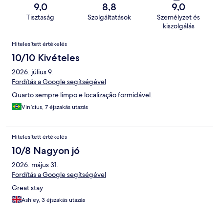
9,0
8,8
9,0
Tisztaság
Szolgáltatások
Személyzet és
kiszolgálás
Értékelések
Hitelesített értékelés
10/10 Kivételes
2026. július 9.
Fordítás a Google segítségével
Quarto sempre limpo e localização formidável.
Vinícius, 7 éjszakás utazás
Hitelesített értékelés
10/8 Nagyon jó
2026. május 31.
Fordítás a Google segítségével
Great stay
Ashley, 3 éjszakás utazás