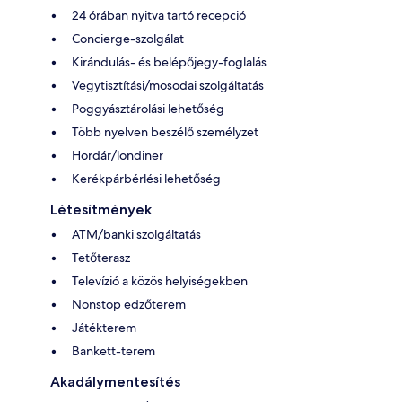
24 órában nyitva tartó recepció
Concierge-szolgálat
Kirándulás- és belépőjegy-foglalás
Vegytisztítási/mosodai szolgáltatás
Poggyásztárolási lehetőség
Több nyelven beszélő személyzet
Hordár/londiner
Kerékpárbérlési lehetőség
Létesítmények
ATM/banki szolgáltatás
Tetőterasz
Televízió a közös helyiségekben
Nonstop edzőterem
Játékterem
Bankett-terem
Akadálymentesítés