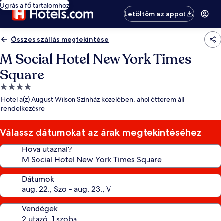
Ugrás a fő tartalomhoz
Letöltöm az appot
Összes szállás megtekintése
M Social Hotel New York Times
Square
4.0
csillagos
Hotel a(z) August Wilson Színház közelében, ahol étterem áll
szálláshely
rendelkezésre
Válassz dátumokat az árak megtekintéséhez
Hová utaznál?
Dátumok
Vendégek