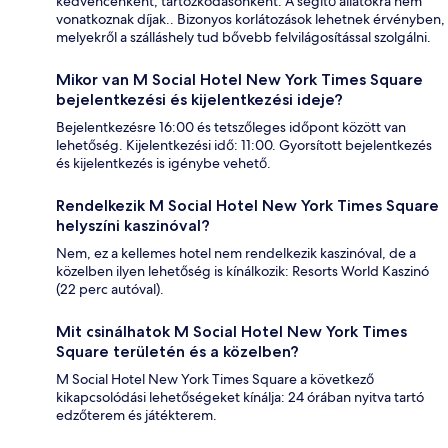
kedvencenként, tartózkodásonként. A segítő állatokra nem
vonatkoznak díjak.. Bizonyos korlátozások lehetnek érvényben,
melyekről a szálláshely tud bővebb felvilágosítással szolgálni.
Mikor van M Social Hotel New York Times Square
bejelentkezési és kijelentkezési ideje?
Bejelentkezésre 16:00 és tetszőleges időpont között van
lehetőség. Kijelentkezési idő: 11:00. Gyorsított bejelentkezés
és kijelentkezés is igénybe vehető.
Rendelkezik M Social Hotel New York Times Square
helyszíni kaszinóval?
Nem, ez a kellemes hotel nem rendelkezik kaszinóval, de a
közelben ilyen lehetőség is kínálkozik: Resorts World Kaszinó
(22 perc autóval).
Mit csinálhatok M Social Hotel New York Times
Square területén és a közelben?
M Social Hotel New York Times Square a következő
kikapcsolódási lehetőségeket kínálja: 24 órában nyitva tartó
edzőterem és játékterem.