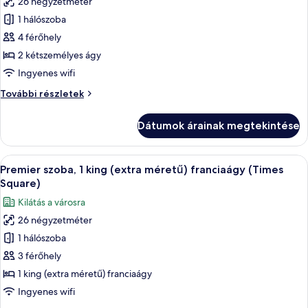
26 négyzetméter
összes
részletei
képének
1 hálószoba
megtekintése:
4 férőhely
Deluxe
2 kétszemélyes ágy
szoba,
Ingyenes wifi
2
Deluxe
További részletek
kétszemélyes
szoba,
ágy
2
Dátumok árainak megtekintése
(Times
kétszemélyes
ágy
Square)
(Times
A
Egy szállodai szoba, amelyben egy nagy 
10
Square)
Premier szoba, 1 king (extra méretű) franciaágy (Times
következő
további
Square)
részletei
szoba
Kilátás a városra
összes
26 négyzetméter
képének
1 hálószoba
megtekintése:
Premier
3 férőhely
szoba,
1 king (extra méretű) franciaágy
1
Ingyenes wifi
king