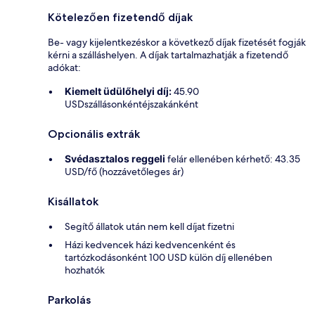
Kötelezően fizetendő díjak
Be- vagy kijelentkezéskor a következő díjak fizetését fogják
kérni a szálláshelyen. A díjak tartalmazhatják a fizetendő
adókat:
Kiemelt üdülőhelyi díj:
45.90
USDszállásonkéntéjszakánként
Opcionális extrák
Svédasztalos reggeli
felár ellenében kérhető: 43.35
USD/fő (hozzávetőleges ár)
Kisállatok
Segítő állatok után nem kell díjat fizetni
Házi kedvencek házi kedvencenként és
tartózkodásonként 100 USD külön díj ellenében
hozhatók
Parkolás