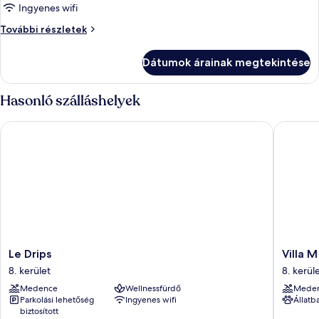
Ingyenes wifi
Szoba
További részletek
további
részletei
Dátumok árainak megtekintése
Hasonló szálláshelyek
Le Drips
Villa M M
Le
Villa
Le Drips
Villa M
Drips
M
8. kerület
8. kerül
8.
Marseill
Medence
Wellnessfürdő
Mede
kerület
8.
Parkolási lehetőség
Ingyenes wifi
Állatb
kerület
biztosított