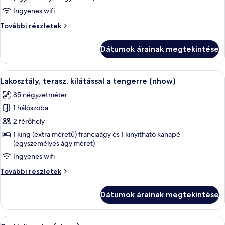
lakosztály,
Ingyenes wifi
kilátással
a
Junior
További részletek
tengerre
lakosztály,
kilátással
(nhow
Dátumok árainak megtekintése
a
(Extra
tengerre
Bed
(nhow
A
Egy szállodai szoba, amelyben egy nagy 
5
(Extra
2
Lakosztály, terasz, kilátással a tengerre (nhow)
következő
Bed
Adults
85 négyzetméter
2
szoba
+
Adults
1 hálószoba
összes
1
+
képének
2 férőhely
1
Child))
megtekintése:
Child))
1 king (extra méretű) franciaágy és 1 kinyitható kanapé
további
(egyszemélyes ágy méret)
Lakosztály,
részletei
terasz,
Ingyenes wifi
kilátással
Lakosztály,
További részletek
a
terasz,
kilátással
tengerre
Dátumok árainak megtekintése
a
(nhow)
tengerre
(nhow)
A
Egy modern szállodai szoba, melyben egy
9
további