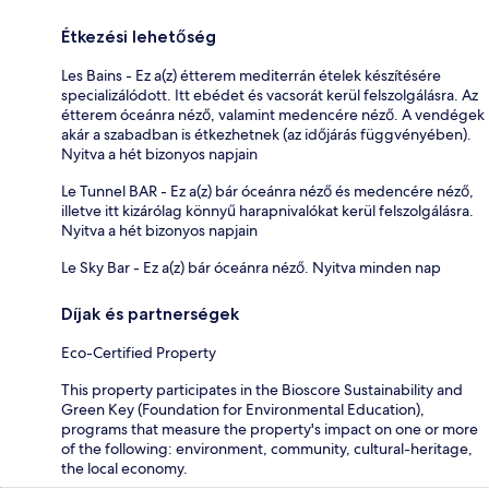
Étkezési lehetőség
Les Bains - Ez a(z) étterem mediterrán ételek készítésére
specializálódott. Itt ebédet és vacsorát kerül felszolgálásra. Az
étterem óceánra néző, valamint medencére néző. A vendégek
akár a szabadban is étkezhetnek (az időjárás függvényében).
Nyitva a hét bizonyos napjain
Le Tunnel BAR - Ez a(z) bár óceánra néző és medencére néző,
illetve itt kizárólag könnyű harapnivalókat kerül felszolgálásra.
Nyitva a hét bizonyos napjain
Le Sky Bar - Ez a(z) bár óceánra néző. Nyitva minden nap
Díjak és partnerségek
Eco-Certified Property
This property participates in the Bioscore Sustainability and
Green Key (Foundation for Environmental Education),
programs that measure the property's impact on one or more
of the following: environment, community, cultural-heritage,
the local economy.