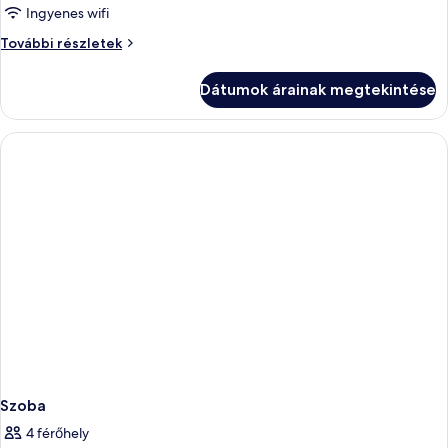
Ingyenes wifi
összes
képének
Szoba
További részletek
további
megtekintése:
részletei
Szoba
Dátumok árainak megtekintése
Szoba
4 férőhely