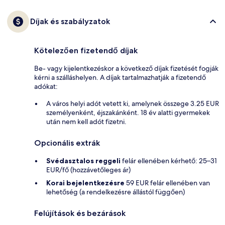
Díjak és szabályzatok
Kötelezően fizetendő díjak
Be- vagy kijelentkezéskor a következő díjak fizetését fogják
kérni a szálláshelyen. A díjak tartalmazhatják a fizetendő
adókat:
A város helyi adót vetett ki, amelynek összege 3.25 EUR
személyenként, éjszakánként. 18 év alatti gyermekek
után nem kell adót fizetni.
Opcionális extrák
Svédasztalos reggeli
felár ellenében kérhető: 25–31
EUR/fő (hozzávetőleges ár)
Korai bejelentkezésre
59 EUR felár ellenében van
lehetőség (a rendelkezésre állástól függően)
Felújítások és bezárások