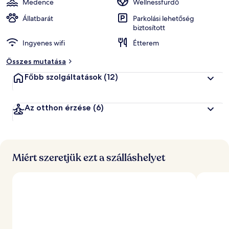
Medence
Wellnessfürdő
Állatbarát
Parkolási lehetőség
biztosított
Ingyenes wifi
Étterem
Összes mutatása
Főbb szolgáltatások
(12)
Az otthon érzése
(6)
Miért szeretjük ezt a szálláshelyet