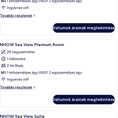
megtekintése:
1 kétszemélyes ágy VAGY 2 egyszemélyes ágy
NHOW
Ingyenes wifi
Sea
NHOW
További részletek
View
Sea
Room
View
Dátumok árainak megtekintése
Room
további
részletei
A
Egy szállodai szoba, amelyben egy nagy 
6
NHOW Sea View Premium Room
következő
28 négyzetméter
szoba
1 hálószoba
összes
képének
2 férőhely
megtekintése:
1 kétszemélyes ágy VAGY 2 egyszemélyes ágy
NHOW
Ingyenes wifi
Sea
NHOW
További részletek
View
Sea
Premium
View
Dátumok árainak megtekintése
Premium
Room
Room
további
A
Egy szállodai szoba, amelyben egy nagy
6
részletei
NHOW Sea View Suite