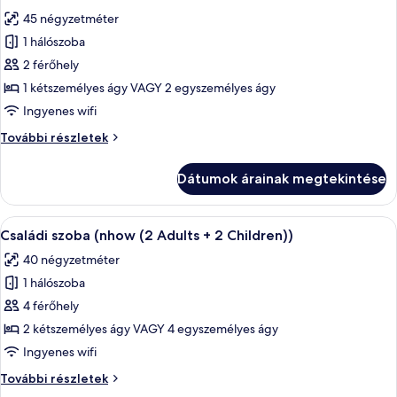
következő
45 négyzetméter
szoba
1 hálószoba
összes
képének
2 férőhely
megtekintése:
1 kétszemélyes ágy VAGY 2 egyszemélyes ágy
NHOW
Ingyenes wifi
Sea
NHOW
További részletek
View
Sea
Suite
View
Dátumok árainak megtekintése
Suite
további
részletei
A
Egy modern szállodai szoba, melyben egy
9
Családi szoba (nhow (2 Adults + 2 Children))
következő
40 négyzetméter
szoba
1 hálószoba
összes
képének
4 férőhely
megtekintése:
2 kétszemélyes ágy VAGY 4 egyszemélyes ágy
Családi
Ingyenes wifi
szoba
Családi
További részletek
(nhow
szoba