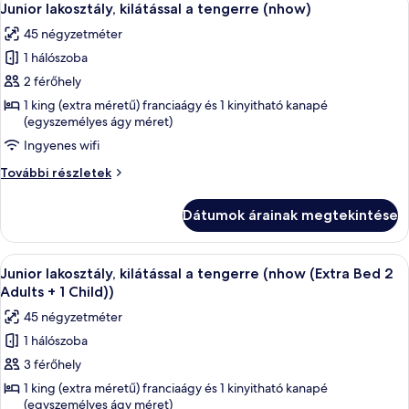
4
további
Junior lakosztály, kilátással a tengerre (nhow)
következő
részletei
45 négyzetméter
szoba
1 hálószoba
összes
képének
2 férőhely
megtekintése:
1 king (extra méretű) franciaágy és 1 kinyitható kanapé
(egyszemélyes ágy méret)
Junior
lakosztály,
Ingyenes wifi
kilátással
Junior
További részletek
a
lakosztály,
kilátással
tengerre
Dátumok árainak megtekintése
a
(nhow)
tengerre
(nhow)
A
Egy szállodai szoba, amelyben egy nagy 
4
további
Junior lakosztály, kilátással a tengerre (nhow (Extra Bed 2
következő
részletei
Adults + 1 Child))
szoba
45 négyzetméter
összes
1 hálószoba
képének
3 férőhely
megtekintése:
Junior
1 king (extra méretű) franciaágy és 1 kinyitható kanapé
(egyszemélyes ágy méret)