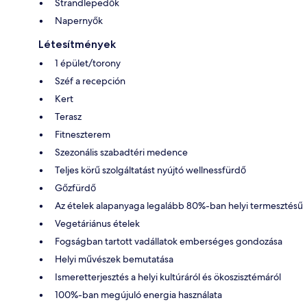
Strandlepedők
Napernyők
Létesítmények
1 épület/torony
Széf a recepción
Kert
Terasz
Fitneszterem
Szezonális szabadtéri medence
Teljes körű szolgáltatást nyújtó wellnessfürdő
Gőzfürdő
Az ételek alapanyaga legalább 80%-ban helyi termesztésű
Vegetáriánus ételek
Fogságban tartott vadállatok emberséges gondozása
Helyi művészek bemutatása
Ismeretterjesztés a helyi kultúráról és ökoszisztémáról
100%-ban megújuló energia használata