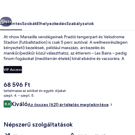
őző
Következő
83+
Áttekintés
Szobák
Elhelyezkedés
Szabályzatok
At nhow Marseille vendégeinek Pradói tengerpart és Velodrome
Stadion (futballstadion) is csak 5 perc autóval. A wellnessrészlegen
kényeztető kezelések, például masszázs, arckezelés és
manikűr/pedikűr közül választhatsz, az étterem – Les Bains – pedig
finom fogásokat (mediterrán ételek) kínál ebédre és vacsorára. A
vendégeket bár/társalgó, fitneszlétesítmény és gőzfürdő is várja.
Más utazók imádják a hely következó jellemzőit: segítőkész
VIP Access
személyzet.
A
68 596 Ft
Fizetős svédasztalos reggeli mindenn
jelenlegi
tartalmazza az adókat és egyéb díjakat
ár
szept. 4. – szept. 5.
68 596 Ft
Értékelések
Kiváló
8,6
Az összes (621) értékelés megtekintése
8,6 ennyiből: 10
Népszerű szolgáltatások