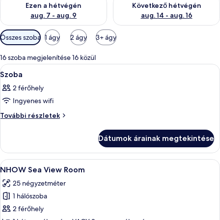
Ezen a hétvégén
Következő hétvégén
aug. 7 - aug. 9
aug. 14 - aug. 16
Szobákhoz
Összes szoba
1 ágy
2 ágy
3+ ágy
rendelkezésre
álló
16 szoba megjelenítése 16 közül
szűrők
A
Egy szállodai szoba, amelyben található
10
Szoba
következő
2 férőhely
szoba
Ingyenes wifi
összes
képének
Szoba
További részletek
további
megtekintése:
részletei
Szoba
Dátumok árainak megtekintése
A
Egy szállodai szoba, amelyben egy nagy 
7
NHOW Sea View Room
következő
25 négyzetméter
szoba
1 hálószoba
összes
képének
2 férőhely