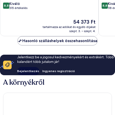
8.8
8.8
Kiváló
Kivá
8,8
8,8
ennyiből:
ennyiből
315 értékelés
118 é
10,
10,
Kiváló,
Kiváló,
Az
54 373 Ft
315
118
ár
értékelés
értékelé
tartalmazza az adókat és egyéb díjakat
54 373 Ft
szept. 3. – szept. 4.
Hasonló szálláshelyek összehasonlítása
Jelentkezz be a jogosul kedvezményekért és extrákért. Több
kalandért több jutalom jár!
Bejelentkezés
Ingyenes regisztráció
A környékről