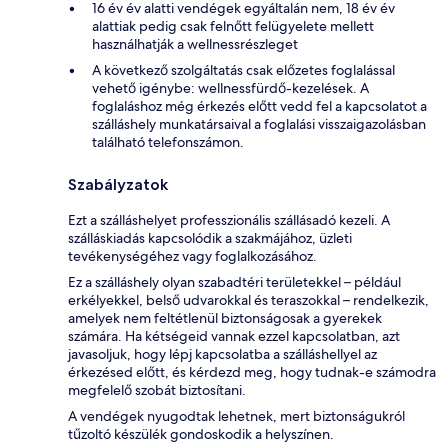
16 év év alatti vendégek egyáltalán nem, 18 év év
alattiak pedig csak felnőtt felügyelete mellett
használhatják a wellnessrészleget
A következő szolgáltatás csak előzetes foglalással
vehető igénybe: wellnessfürdő-kezelések. A
foglaláshoz még érkezés előtt vedd fel a kapcsolatot a
szálláshely munkatársaival a foglalási visszaigazolásban
található telefonszámon.
Szabályzatok
Ezt a szálláshelyet professzionális szállásadó kezeli. A
szálláskiadás kapcsolódik a szakmájához, üzleti
tevékenységéhez vagy foglalkozásához.
Ez a szálláshely olyan szabadtéri területekkel – például
erkélyekkel, belső udvarokkal és teraszokkal – rendelkezik,
amelyek nem feltétlenül biztonságosak a gyerekek
számára. Ha kétségeid vannak ezzel kapcsolatban, azt
javasoljuk, hogy lépj kapcsolatba a szálláshellyel az
érkezésed előtt, és kérdezd meg, hogy tudnak-e számodra
megfelelő szobát biztosítani.
A vendégek nyugodtak lehetnek, mert biztonságukról
tűzoltó készülék gondoskodik a helyszínen.