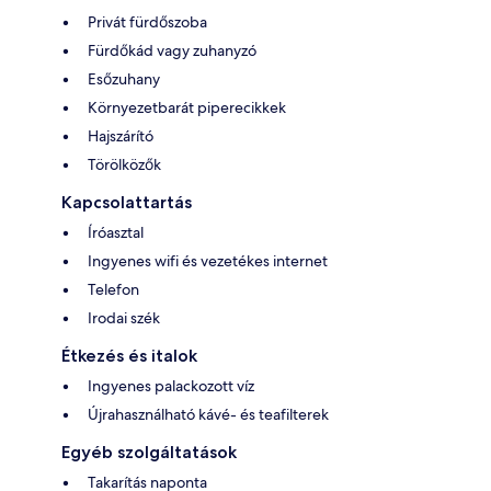
Privát fürdőszoba
Fürdőkád vagy zuhanyzó
Esőzuhany
Környezetbarát piperecikkek
Hajszárító
Törölközők
Kapcsolattartás
Íróasztal
Ingyenes wifi és vezetékes internet
Telefon
Irodai szék
Étkezés és italok
Ingyenes palackozott víz
Újrahasználható kávé- és teafilterek
Egyéb szolgáltatások
Takarítás naponta