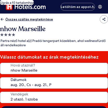
Ugrás a fő tartalomhoz
Letöltöm az appot
Összes szállás megtekintése
nhow Marseille
4.0
csillagos
Partra néző hotel a(z) Pradói tengerpart közelében, ahol wellnessfürdő
szálláshely
áll rendelkezésre
Válassz dátumokat az árak megtekintéséhez
Hová utaznál?
Dátumok
Vendégek