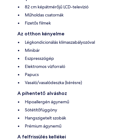
82 cm képátmérőjű LCD-televízió
Műholdas csatornák
Fizetős filmek
Az otthon kényelme
Légkondicionálás klímaszabályozóval
Minibár
Eszpresszógép
Elektromos vízforraló
Papucs
Vasaló/vasalódeszka (kérésre)
A pihentető alváshoz
Hipoallergén ágynemű
Sötétítőfüggöny
Hangszigetelt szobák
Prémium ágynemű
A felfrissülés kellékei