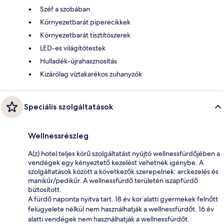
Széf a szobában
Környezetbarát piperecikkek
Környezetbarát tisztítószerek
LED-es világítótestek
Hulladék-újrahasznosítás
Kizárólag víztakarékos zuhanyzók
Speciális szolgáltatások
Wellnessrészleg
A(z) hotel teljes körű szolgáltatást nyújtó wellnessfürdőjében a
vendégek egy kényeztető kezelést vehetnek igénybe. A
szolgáltatások között a következők szerepelnek: arckezelés és
manikűr/pedikűr. A wellnessfürdő területén iszapfürdő
biztosított.
A fürdő naponta nyitva tart. 18 év kor alatti gyermekek felnőtt
felügyelete nélkül nem használhatják a wellnessfürdőt. 16 év
alatti vendégek nem használhatják a wellnessfürdőt.