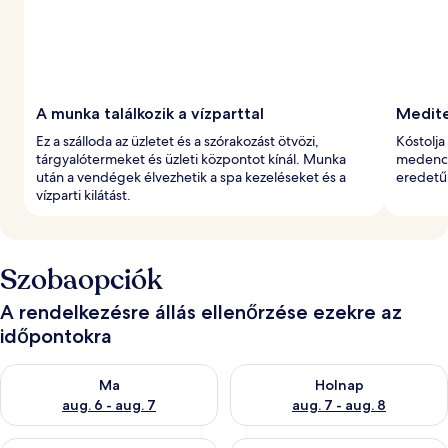
A munka találkozik a vízparttal
Medite
Ez a szálloda az üzletet és a szórakozást ötvözi,
Kóstolja
tárgyalótermeket és üzleti központot kínál. Munka
medencé
után a vendégek élvezhetik a spa kezeléseket és a
eredetű 
vízparti kilátást.
Szobaopciók
A rendelkezésre állás ellenőrzése ezekre az
időpontokra
A ma esti rendelkezésre állás ellenőrzése: aug. 6 - aug. 7
A holnapi rendelkezésre állás e
Ma
Holnap
aug. 6 - aug. 7
aug. 7 - aug. 8
A mostani hétvégi rendelkezésre állás ellenőrzése: aug. 7 - aug
A következő hétvégi rendelkezé