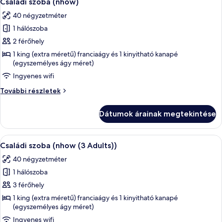
Családi szoba (nhow)
következő
részletei
40 négyzetméter
szoba
1 hálószoba
összes
képének
2 férőhely
megtekintése:
1 king (extra méretű) franciaágy és 1 kinyitható kanapé
(egyszemélyes ágy méret)
Családi
szoba
Ingyenes wifi
(nhow)
Családi
További részletek
szoba
(nhow)
Dátumok árainak megtekintése
további
részletei
A
Egy modern szállodai szoba, melyben egy
9
Családi szoba (nhow (3 Adults))
következő
40 négyzetméter
szoba
1 hálószoba
összes
képének
3 férőhely
megtekintése:
1 king (extra méretű) franciaágy és 1 kinyitható kanapé
(egyszemélyes ágy méret)
Családi
szoba
Ingyenes wifi