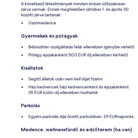
A következő létesítmények minden évben időszakosan
zárva vannak. Ennek megfelelően október 1. és április 30.
között zárva tartanak:
Úszómedence
Gyermekek és pótágyak
Bébiszitter-szolgáltatás felár ellenében igénybe vehető
Pótágy éjszakánként 50.0 EUR díj ellenében kérhető
Kisállatok
Segítő állatok után nem kell díjat fizetni
Házi kedvencek házi kedvencenként és éjszakánként
35 EUR külön díj ellenében hozhatók
Parkolás
Egyéni parkolás díja őrzött parkolóban: 29 EURnaponta
Medence, wellnessfürdő és edzőterem (ha van)