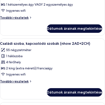
megtekintése:
részletei
1 kétszemélyes ágy VAGY 2 egyszemélyes ágy
NHOW
Ingyenes wifi
Chambre
NHOW
További részletek
Rez
Chambre
de
Rez
Dátumok árainak megtekintése
de
Jardin
Jardin
további
A
Egy szállodai szoba, amelyben egy nagy 
5
részletei
Családi szoba, kapcsolódó szobák (nhow 2AD+2CH)
következő
55 négyzetméter
szoba
1 hálószoba
összes
képének
4 férőhely
megtekintése:
2 king (extra méretű) franciaágy
Családi
Ingyenes wifi
szoba,
Családi
További részletek
kapcsolódó
szoba,
szobák
kapcsolódó
Dátumok árainak megtekintése
szobák
(nhow
(nhow
2AD+2CH)
2AD+2CH)
A
Egy szállodai szoba, amelyben egy nagy 