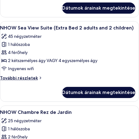
(2
(nhow
Dátumok árainak megtekintése
(2
Adults
Adults
+
+
A
Egy szállodai szoba, amelyben egy nagy
2
6
2
NHOW Sea View Suite (Extra Bed 2 adults and 2 children)
következő
Children))
Children))
45 négyzetméter
további
szoba
részletei
1 hálószoba
összes
képének
4 férőhely
megtekintése:
2 kétszemélyes ágy VAGY 4 egyszemélyes ágy
NHOW
Ingyenes wifi
Sea
NHOW
További részletek
View
Sea
Suite
View
Dátumok árainak megtekintése
Suite
(Extra
(Extra
Bed
Bed
A
Egy modern szállodai szoba, amelyben e
2
6
2
NHOW Chambre Rez de Jardin
következő
adults
adults
25 négyzetméter
and
szoba
and
2
1 hálószoba
összes
2
children)
képének
2 férőhely
children)
további