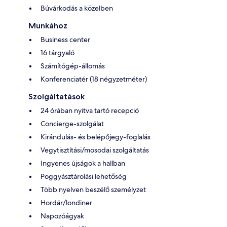
Búvárkodás a közelben
Munkához
Business center
16 tárgyaló
Számítógép-állomás
Konferenciatér (18 négyzetméter)
Szolgáltatások
24 órában nyitva tartó recepció
Concierge-szolgálat
Kirándulás- és belépőjegy-foglalás
Vegytisztítási/mosodai szolgáltatás
Ingyenes újságok a hallban
Poggyásztárolási lehetőség
Több nyelven beszélő személyzet
Hordár/londiner
Napozóágyak