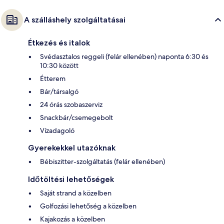
A szálláshely szolgáltatásai
Étkezés és italok
Svédasztalos reggeli (felár ellenében) naponta 6:30 és
10:30 között
Étterem
Bár/társalgó
24 órás szobaszerviz
Snackbár/csemegebolt
Vízadagoló
Gyerekekkel utazóknak
Bébiszitter-szolgáltatás (felár ellenében)
Időtöltési lehetőségek
Saját strand a közelben
Golfozási lehetőség a közelben
Kajakozás a közelben