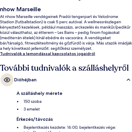
nhow Marseille
At nhow Marseille vendégeinek Pradói tengerpart és Velodrome
Stadion (futballstadion) is csak 5 perc autóval. A wellnessrészlegen
kényeztető kezelések, például masszázs, arckezelés és manikűr/pedikűr
közül választhatsz, az étterem – Les Bains – pedig finom fogásokat
(mediterrán ételek) kínál ebédre és vacsorára. A vendégeket
bár/társalgó, fitneszlétesítmény és gőzfürdő is várja. Más utazók imádják
a hely következó jellemzőit: segítőkész személyzet.
Tudnivalók a lemondással kapcsolatos jogaidról
További tudnivalók a szálláshelyről
Dióhéjban
A szálláshely mérete
150 szoba
3 emelet
Érkezés/távozás
Bejelentkezés kezdete: 16:00, bejelentkezés vége: