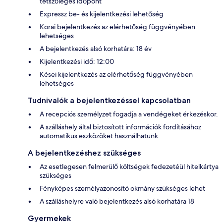
tetszőleges időpont
Expressz be- és kijelentkezési lehetőség
Korai bejelentkezés az elérhetőség függvényében
lehetséges
A bejelentkezés alsó korhatára: 18 év
Kijelentkezési idő: 12:00
Kései kijelentkezés az elérhetőség függvényében
lehetséges
Tudnivalók a bejelentkezéssel kapcsolatban
A recepciós személyzet fogadja a vendégeket érkezéskor.
A szálláshely által biztosított információk fordításához
automatikus eszközöket használhatunk.
A bejelentkezéshez szükséges
Az esetlegesen felmerülő költségek fedezetéül hitelkártya
szükséges
Fényképes személyazonosító okmány szükséges lehet
A szálláshelyre való bejelentkezés alsó korhatára 18
Gyermekek