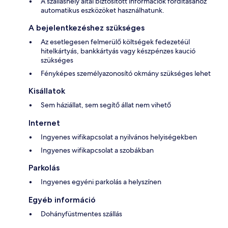
A szálláshely által biztosított információk fordításához
automatikus eszközöket használhatunk.
A bejelentkezéshez szükséges
Az esetlegesen felmerülő költségek fedezetéül
hitelkártyás, bankkártyás vagy készpénzes kaució
szükséges
Fényképes személyazonosító okmány szükséges lehet
Kisállatok
Sem háziállat, sem segítő állat nem vihető
Internet
Ingyenes wifikapcsolat a nyilvános helyiségekben
Ingyenes wifikapcsolat a szobákban
Parkolás
Ingyenes egyéni parkolás a helyszínen
Egyéb információ
Dohányfüstmentes szállás