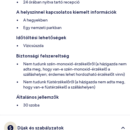
24 órában nyitva tartó recepció
A helyszínnel kapcsolatos kiemelt információk
A hegyekben
Egy nemzeti parkban
Időtöltési lehetőségek
Vízicsúszda
Biztonsági felszereltség
Nem tudunk szén-monoxid-érzékelőről (a házigazda nem
adta meg, hogy van-e szén-monoxid-érzékelő a
szálláshelyen; érdemes lehet hordozható érzékelőt vinni)
Nem tudunk füstérzékelőről (a házigazda nem adta meg,
hogy van-e füstérzékelő a szálláshelyen)
Általános jellemzők
30 szoba
Díjak és szabályzatok