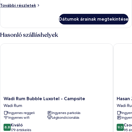
Junior
Junior
További részletek
Suite
Suite
Pod
Pod
Dátumok árainak megtekintése
Twin
Twin
további
részletei
Hasonló szálláshelyek
Wadi Rum Bubble Luxotel - Campsite
Hasan Z
Wadi
Hasan
Wadi Rum Bubble Luxotel - Campsite
Hasan
Rum
Zawaid
Wadi Rum
Wadi R
Bubble
Camp
Ingyenes reggeli
Ingyenes parkolás
Ingyen
Luxotel
Wadi
Ingyenes wifi
Légkondicionálás
Ingyen
-
Rum
Campsite
8.8
9.0
Kiváló
Cso
8,8
9,0
Wadi
ennyiből:
ennyiből
179 értékelés
95 ér