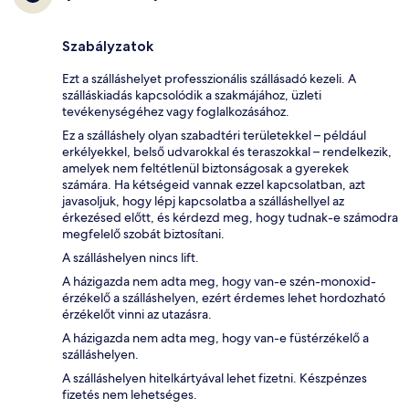
Szabályzatok
Ezt a szálláshelyet professzionális szállásadó kezeli. A
szálláskiadás kapcsolódik a szakmájához, üzleti
tevékenységéhez vagy foglalkozásához.
Ez a szálláshely olyan szabadtéri területekkel – például
erkélyekkel, belső udvarokkal és teraszokkal – rendelkezik,
amelyek nem feltétlenül biztonságosak a gyerekek
számára. Ha kétségeid vannak ezzel kapcsolatban, azt
javasoljuk, hogy lépj kapcsolatba a szálláshellyel az
érkezésed előtt, és kérdezd meg, hogy tudnak-e számodra
megfelelő szobát biztosítani.
A szálláshelyen nincs lift.
A házigazda nem adta meg, hogy van-e szén-monoxid-
érzékelő a szálláshelyen, ezért érdemes lehet hordozható
érzékelőt vinni az utazásra.
A házigazda nem adta meg, hogy van-e füstérzékelő a
szálláshelyen.
A szálláshelyen hitelkártyával lehet fizetni. Készpénzes
fizetés nem lehetséges.