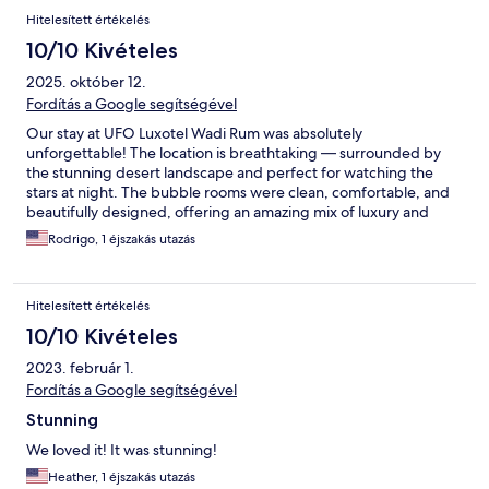
Hitelesített értékelés
10/10 Kivételes
2025. október 12.
Fordítás a Google segítségével
Our stay at UFO Luxotel Wadi Rum was absolutely
unforgettable! The location is breathtaking — surrounded by
the stunning desert landscape and perfect for watching the
stars at night. The bubble rooms were clean, comfortable, and
beautifully designed, offering an amazing mix of luxury and
nature. The staff was incredibly friendly and attentive, always
Rodrigo, 1 éjszakás utazás
making sure we had everything we needed. The dinner and
breakfast were delicious, and the whole experience felt magical
from start to finish. Highly recommend this place to anyone
Hitelesített értékelés
visiting Wadi Rum — it’s truly a once-in-a-lifetime experience!
10/10 Kivételes
2023. február 1.
Fordítás a Google segítségével
Stunning
We loved it! It was stunning!
Heather, 1 éjszakás utazás