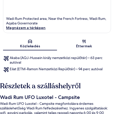
Wadi Rum Protected area, Near the French Fortress, Wadi Rum,
Aqaba Governorate
Megnézem a térképen
Térkép
Közlekedés
Éttermek
Akaba (AQJ-Hussein király nemzetközi repülőtér) – 63 perc
autóval
Eilat (ETM-Ramon Nemzetközi Repülőtér) – 94 perc autóval
Részletek a szálláshelyről
Wadi Rum UFO Luxotel - Campsite
Wadi Rum UFO Luxotel - Campsite megfontolásra érdemes
szálláslehetőség Wadi Rum felfedezéséhez. Ingyenes szolgáltatások:
wifi, egyéni parkolás, valamint teljes reggeli naponta 6:00 és 9:00