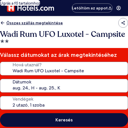
Ugrás a fő tartalomhoz
Letöltöm az appot
Összes szállás megtekintése
Wadi Rum UFO Luxotel - Campsite
2.0
csillagos
szálláshely
Válassz dátumokat az árak megtekintéséhez
Hová utaznál?
Dátumok
Vendégek
Keresés