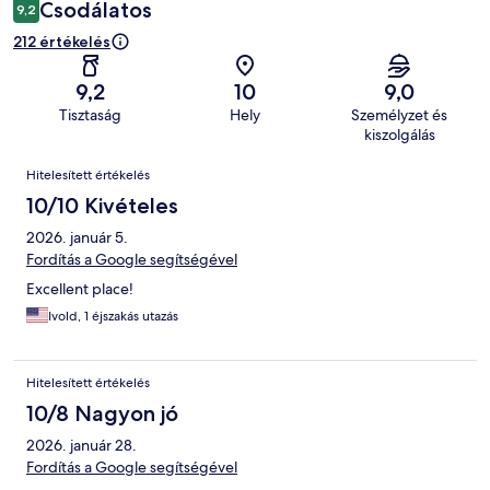
Csodálatos
9,2
212 értékelés
9,2
10
9,0
Tisztaság
Hely
Személyzet és
kiszolgálás
Értékelések
Hitelesített értékelés
10/10 Kivételes
2026. január 5.
Fordítás a Google segítségével
Excellent place!
Ivold, 1 éjszakás utazás
Hitelesített értékelés
10/8 Nagyon jó
2026. január 28.
Fordítás a Google segítségével