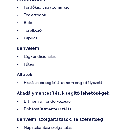
Fürdőkád vagy zuhanyzó
Toalettpapír
Bidé
Törölköző
Papucs
Kényelem
Légkondicionálás
Fűtés
Állatok
Háziállat és segítő állat nem engedélyezett
Akadálymentesítés, kisegítő lehetőségek
Lift nem áll rendelkezésre
Dohányfüstmentes szállás
Kényelmi szolgáltatások, felszereltség
Napi takarítási szolgáltatás