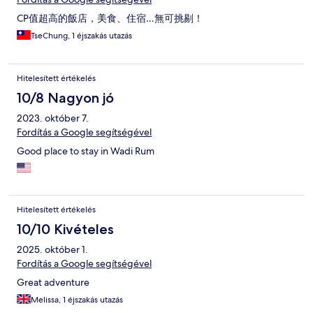
CP值超高的飯店，美食、住宿…無可挑剔！
TseChung, 1 éjszakás utazás
Hitelesített értékelés
10/8 Nagyon jó
2023. október 7.
Fordítás a Google segítségével
Good place to stay in Wadi Rum
Hitelesített értékelés
10/10 Kivételes
2025. október 1.
Fordítás a Google segítségével
Great adventure
Melissa, 1 éjszakás utazás