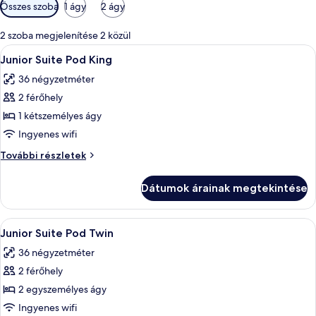
Szobákhoz
Összes szoba
1 ágy
2 ágy
rendelkezésre
álló
2 szoba megjelenítése 2 közül
szűrők
A
Egy hangulatos, sátortetővel ellátott 
6
Junior Suite Pod King
következő
36 négyzetméter
szoba
2 férőhely
összes
képének
1 kétszemélyes ágy
megtekintése:
Ingyenes wifi
Junior
Junior
További részletek
Suite
Suite
Pod
Pod
Dátumok árainak megtekintése
King
King
további
részletei
A
Egy hangulatos, sátortetővel ellátott 
5
Junior Suite Pod Twin
következő
36 négyzetméter
szoba
2 férőhely
összes
képének
2 egyszemélyes ágy
megtekintése:
Ingyenes wifi