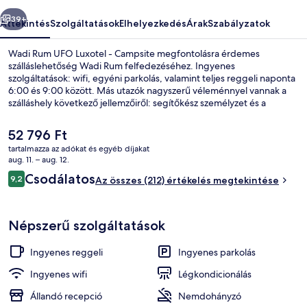
képgalériája
őző
Következő
39+
Áttekintés
Szolgáltatások
Elhelyezkedés
Árak
Szabályzatok
Wadi Rum UFO Luxotel - Campsite megfontolásra érdemes
szálláslehetőség Wadi Rum felfedezéséhez. Ingyenes
szolgáltatások: wifi, egyéni parkolás, valamint teljes reggeli naponta
6:00 és 9:00 között. Más utazók nagyszerű véleménnyel vannak a
szálláshely következő jellemzőiről: segítőkész személyzet és a
szálláshely általános állapota.
A
52 796 Ft
jelenlegi
tartalmazza az adókat és egyéb díjakat
ár
aug. 11. – aug. 12.
Ingyenes wifi és ágynemű
52 796 Ft
Értékelések
Csodálatos
9,2
Az összes (212) értékelés megtekintése
9,2 ennyiből: 10
Népszerű szolgáltatások
Ingyenes reggeli
Ingyenes parkolás
Ingyenes wifi
Légkondicionálás
Állandó recepció
Nemdohányzó