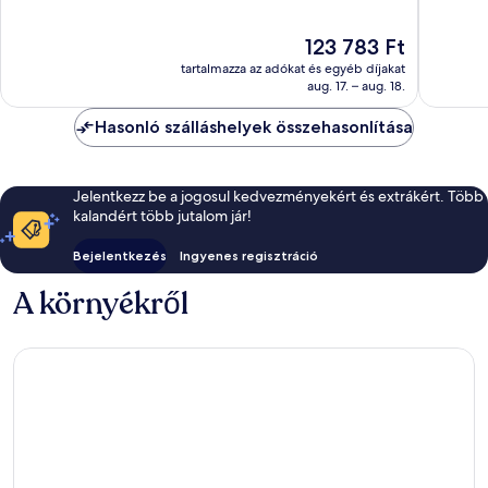
Rum
10,
10,
Kiváló,
Csodálat
Az
123 783 Ft
179
95
ár
tartalmazza az adókat és egyéb díjakat
értékelés
értékelé
123 783 Ft
aug. 17. – aug. 18.
Hasonló szálláshelyek összehasonlítása
Jelentkezz be a jogosul kedvezményekért és extrákért. Több
kalandért több jutalom jár!
Bejelentkezés
Ingyenes regisztráció
A környékről