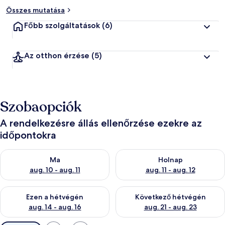
Összes mutatása
Főbb szolgáltatások
(6)
Az otthon érzése
(5)
Szobaopciók
A rendelkezésre állás ellenőrzése ezekre az
időpontokra
A ma esti rendelkezésre állás ellenőrzése: aug. 10 - aug. 11
A holnapi rendelkezésre állás e
Ma
Holnap
aug. 10 - aug. 11
aug. 11 - aug. 12
A mostani hétvégi rendelkezésre állás ellenőrzése: aug. 14 - au
A következő hétvégi rendelkezé
Ezen a hétvégén
Következő hétvégén
aug. 14 - aug. 16
aug. 21 - aug. 23