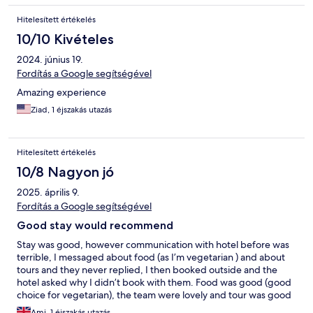
Hitelesített értékelés
10/10 Kivételes
2024. június 19.
Fordítás a Google segítségével
Amazing experience
Ziad, 1 éjszakás utazás
Hitelesített értékelés
10/8 Nagyon jó
2025. április 9.
Fordítás a Google segítségével
Good stay would recommend
Stay was good, however communication with hotel before was
terrible, I messaged about food (as I’m vegetarian ) and about
tours and they never replied, I then booked outside and the
hotel asked why I didn’t book with them. Food was good (good
choice for vegetarian), the team were lovely and tour was good
through hotel.
Ami, 1 éjszakás utazás