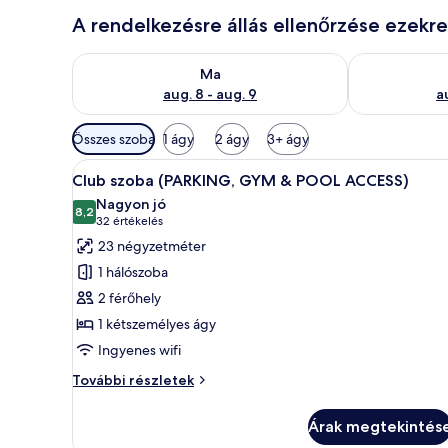
A rendelkezésre állás ellenőrzése ezekr
A ma esti rendelkezésre állás ellenőrzése: aug. 8 - a
A holnapi rend
Ma
aug. 8 - aug. 9
a
Szobákhoz
Összes szoba
1 ágy
2 ágy
3+ ágy
rendelkezésre
A
Egy hálószoba, amelyben ágy, é
álló
7
Club szoba (PARKING, GYM & POOL ACCESS)
következő
szűrők
Nagyon jó
szoba
8,2
10-ből 8,2
(32
32 értékelés
összes
értékelés)
23 négyzetméter
képének
1 hálószoba
megtekintése:
2 férőhely
Club
1 kétszemélyes ágy
szoba
Ingyenes wifi
(PARKING,
GYM
Club
További részletek
&
szoba
(PARKING,
POOL
Árak megtekintés
GYM
ACCESS)