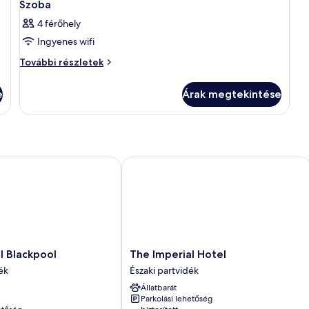
Szoba
4 férőhely
Ingyenes wifi
Szoba
További részletek
további
részletei
e
Árak megtekintése
Blackpool
The Imperial Hotel
The
l Blackpool
The Imperial Hotel
Imperial
ék
Északi partvidék
Hotel
Állatbarát
Északi
Parkolási lehetőség
partvidék