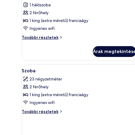
összes
kanapé
1 hálószoba
képének
további
2 férőhely
megtekintése:
részletei
Standard
1 king (extra méretű) franciaágy
szoba
Ingyenes wifi
kétszemélyes
Standard
További részletek
ággyal,
szoba
1
kétszemélyes
Árak megtekintés
ággyal,
king
1
(extra
king
A
Egy modern hálószoba, amelyben
méretű)
8
(extra
Szoba
következő
méretű)
franciaágy
23 négyzetméter
franciaágy
szoba
további
2 férőhely
összes
részletei
képének
1 king (extra méretű) franciaágy
megtekintése:
Ingyenes wifi
Szoba
Szoba
További részletek
további
részletei