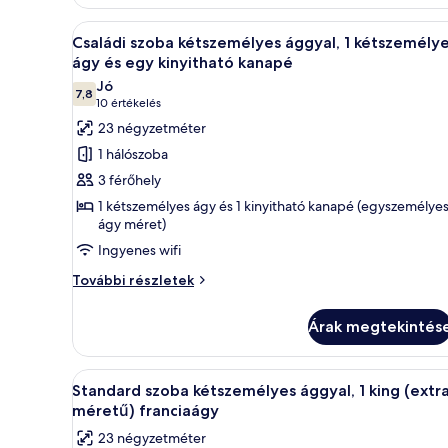
&
POOL
A
Egy modern hálószoba, amelybe
9
ACCESS)
Családi szoba kétszemélyes ággyal, 1 kétszemély
következő
további
ágy és egy kinyitható kanapé
részletei
szoba
Jó
7,8
összes
10-ből 7,8
(10
10 értékelés
képének
értékelés)
23 négyzetméter
megtekintése:
1 hálószoba
Családi
3 férőhely
szoba
1 kétszemélyes ágy és 1 kinyitható kanapé (egyszemélye
kétszemélyes
ágy méret)
ággyal,
Ingyenes wifi
1
Családi
További részletek
kétszemélyes
szoba
ágy
kétszemélyes
Árak megtekintés
és
ággyal,
egy
1
kétszemélyes
kinyitható
A
Egy modern hálószoba, amelyben
8
ágy
Standard szoba kétszemélyes ággyal, 1 king (extr
kanapé
következő
és
méretű) franciaágy
egy
szoba
23 négyzetméter
kinyitható