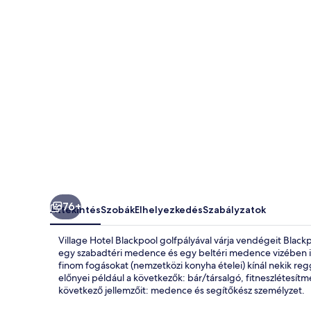
76+
Áttekintés
Szobák
Elhelyezkedés
Szabályzatok
Village Hotel Blackpool golfpályával várja vendégeit Black
egy szabadtéri medence és egy beltéri medence vizében i
finom fogásokat (nemzetközi konyha ételei) kínál nekik reg
előnyei például a következők: bár/társalgó, fitneszlétesít
következő jellemzőit: medence és segítőkész személyzet.