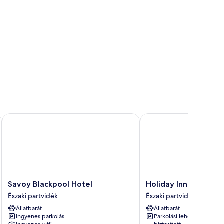
Savoy Blackpool Hotel
Holiday Inn Blackpool 
Savoy
Holiday
Savoy Blackpool Hotel
Holiday Inn Blackpoo
Blackpool
Inn
Északi partvidék
Északi partvidék
Hotel
Blackpool
Állatbarát
Állatbarát
Északi
by
Ingyenes parkolás
Parkolási lehetőség
partvidék
IHG