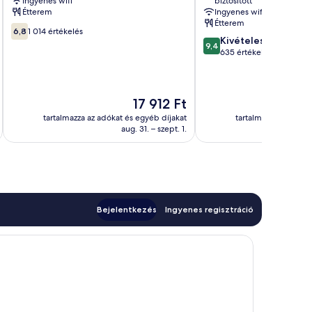
Ingyenes wifi
biztosított
Északi
Étterem
Ingyenes wifi
partvidék
Étterem
6.8
6,8
1 014 értékelés
9.4
Kivételes
ennyiből:
9,4
ennyiből:
635 értékelés
10,
10,
1 014
Kivételes,
értékelés
635
Az
17 912 Ft
értékelés
ár
tartalmazza az adókat és egyéb díjakat
tartalmazza az adóka
17 912 Ft
aug. 31. – szept. 1.
Bejelentkezés
Ingyenes regisztráció