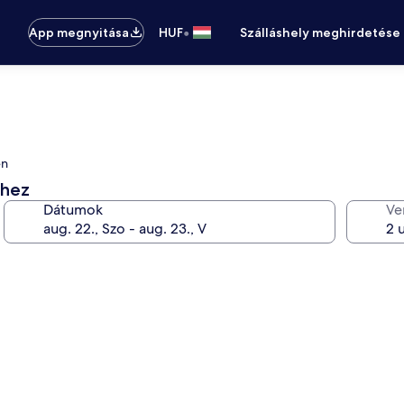
•
App megnyitása
HUF
Szálláshely meghirdetése
en
éhez
Dátumok
Ve