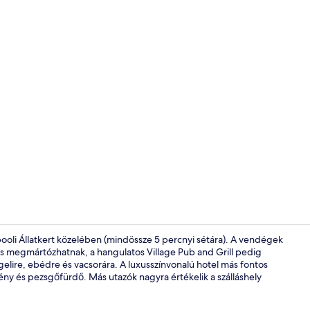
Reggeli, ebéd
pooli Állatkert közelében (mindössze 5 percnyi sétára). A vendégek
s megmártózhatnak, a hangulatos Village Pub and Grill pedig
gelire, ebédre és vacsorára. A luxusszínvonalú hotel más fontos
Golf
mény és pezsgőfürdő. Más utazók nagyra értékelik a szálláshely