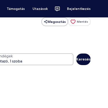
Támogatás
Utazások
Bejelentkezés
Megosztás
Mentés
ndégek
Keresés