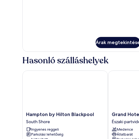
Árak megtekintés
Hasonló szálláshelyek
Hampton by Hilton Blackpool
Grand Hotel 
Hampton
Grand
Hampton by Hilton Blackpool
Grand Hote
by
Hotel
South Shore
Északi partvid
Hilton
Blackpool
Ingyenes reggeli
Medence
Blackpool
Északi
Parkolási lehetőség
Állatbarát
South
partvidék