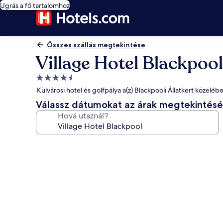
Ugrás a fő tartalomhoz
Összes szállás megtekintése
Village Hotel Blackpool
4.5
csillagos
Külvárosi hotel és golfpálya a(z) Blackpooli Állatkert közeléb
szálláshely
Válassz dátumokat az árak megtekintés
Hová utaznál?
A(z)
Village
Hotel
Blackpool
képgalériája