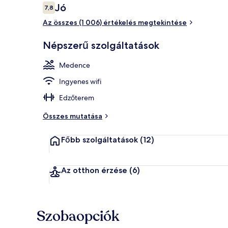
Értékelések
Jó
7,8
7,8 ennyiből: 10
Az összes (1 006) értékelés megtekintése
Beltéri pezs
Népszerű szolgáltatások
Medence
Ingyenes wifi
Edzőterem
Összes mutatása
Főbb szolgáltatások
(12)
Az otthon érzése
(6)
Szobaopciók