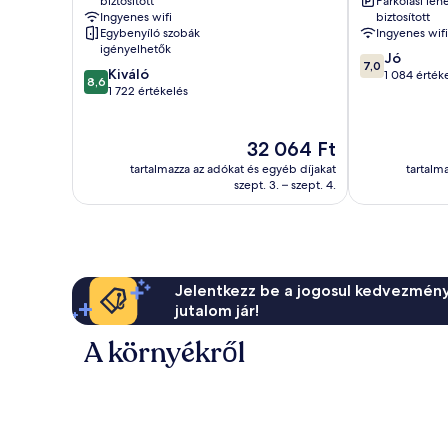
biztosított
Parkolási leh
Shore
Ingyenes wifi
biztosított
Egybenyíló szobák
Ingyenes wifi
igényelhetők
7.0
Jó
7,0
8.6
Kiváló
ennyiből:
1 084 érték
8,6
ennyiből:
1 722 értékelés
10,
10,
Jó,
Kiváló,
1 084
1 722
Az
32 064 Ft
értékelés
értékelés
ár
tartalmazza az adókat és egyéb díjakat
tartalm
32 064 Ft
szept. 3. – szept. 4.
Jelentkezz be a jogosul kedvezmény
jutalom jár!
A környékről