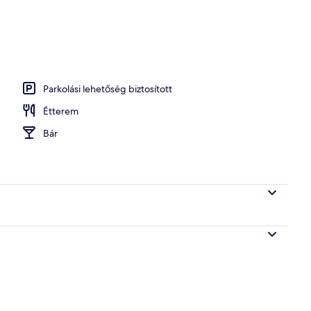
gőfürdő
Parkolási lehetőség biztosított
Étterem
Bár