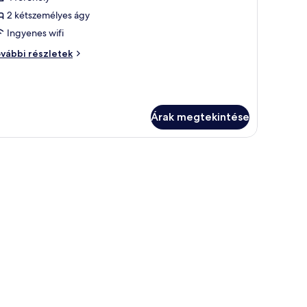
sszes
épének
2 kétszemélyes ágy
egtekintése:
Ingyenes wifi
zoba
oba
vábbi részletek
vábbi
szletei
Árak megtekintése