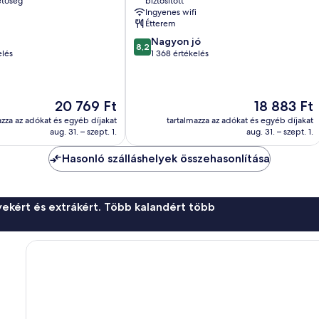
etőség
biztosított
Ingyenes wifi
Étterem
8.2
Nagyon jó
8,2
ennyiből:
elés
1 368 értékelés
10,
Nagyon
jó,
Az
Az
20 769 Ft
18 883 Ft
1 368
ár
ár
értékelés
azza az adókat és egyéb díjakat
tartalmazza az adókat és egyéb díjakat
20 769 Ft
18 883 Ft
aug. 31. – szept. 1.
aug. 31. – szept. 1.
Hasonló szálláshelyek összehasonlítása
ekért és extrákért. Több kalandért több