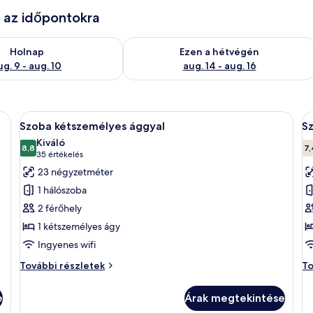
e az időpontokra
ug. 9
elkezésre állás ellenőrzése: aug. 9 - aug. 10
A mostani hétvégi rendelkezésre állás 
Holnap
Ezen a hétvégén
ug. 9 - aug. 10
aug. 14 - aug. 16
jjeliszekrények és egy kép található a falon.
A
Egy modern hálószoba, amelyben egy na
A
7
Szoba kétszemélyes ággyal
Sz
következő
k
Kiváló
szoba
8,8
s
7,
10-ből 8,8
(35
35 értékelés
összes
ö
értékelés)
23 négyzetméter
képének
k
1 hálószoba
megtekintése:
m
2 férőhely
Szoba
S
1 kétszemélyes ágy
kétszemélyes
k
Ingyenes wifi
ággyal
k
á
Szoba
Sz
További részletek
To
kétszemélyes
2
ké
ággyal
kü
e
e
Árak megtekintése
további
ág
á