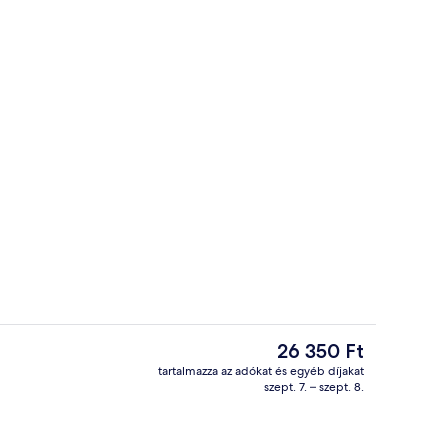
, vacsora és villásreggeli
Reggeli, ebéd, vacsora és villásreggeli
A
26 350 Ft
jelenlegi
tartalmazza az adókat és egyéb díjakat
ár
szept. 7. – szept. 8.
Reggeli, ebéd, vacsora és villásreggeli
26 350 Ft