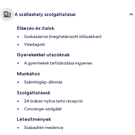
A szálláshely szolgáltatásai
Étkezés és italok
Szobaszerviz (meghatározott időszakban)
Vízadagoló
Gyerekekkel utazóknak
A gyermekek tartózkodása ingyenes
Munkához
Számítógép-állomás
Szolgáltatások
24 órában nyitva tartó recepció
Concierge-szolgálat
Létesítmények
Szabadtéri medence