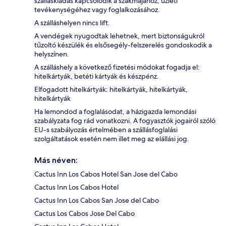
szálláskiadás kapcsolódik a szakmájához, üzleti
tevékenységéhez vagy foglalkozásához.
A szálláshelyen nincs lift.
A vendégek nyugodtak lehetnek, mert biztonságukról
tűzoltó készülék és elsősegély-felszerelés gondoskodik a
helyszínen.
A szálláshely a következő fizetési módokat fogadja el:
hitelkártyák, betéti kártyák és készpénz.
Elfogadott hitelkártyák: hitelkártyák, hitelkártyák,
hitelkártyák
Ha lemondod a foglalásodat, a házigazda lemondási
szabályzata fog rád vonatkozni. A fogyasztók jogairól szóló
EU-s szabályozás értelmében a szállásfoglalási
szolgáltatások esetén nem illet meg az elállási jog.
Más néven:
Cactus Inn Los Cabos Hotel San Jose del Cabo
Cactus Inn Los Cabos Hotel
Cactus Inn Los Cabos San Jose del Cabo
Cactus Los Cabos Jose Del Cabo