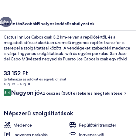
őző
Következő
50+
Áttekintés
Szobák
Elhelyezkedés
Szabályzatok
Cactus Inn Los Cabos csak 3,2 km-re van a repülőtértől, és a
megadott időszakokokban üzemelő ingyenes reptéri transzfer is
szerepel a szolgáltatásai között. A vendégeket szabadtéri medence
is várja. Ingyenes szolgáltatások: wifi és egyéni parkolás. San Jose
del Cabo Művészeti negyed és Puerto Los Cabos is csak egy rövid
autóútra van. Más utazók jó véleménnyel vannak a szálláshely
következő jellemzőiről: segítőkész személyzet és a reptérhez való
A
33 152 Ft
közelség.
jelenlegi
tartalmazza az adókat és egyéb díjakat
ár
aug. 10. – aug. 11.
Szabadtéri medence
33 152 Ft
Értékelések
Nagyon jó
8,4
Az összes (330) értékelés megtekintése
8,4 ennyiből: 10
Népszerű szolgáltatások
Medence
Repülőtéri transzfer
Ingyenes parkolás
Ingyenes wifi