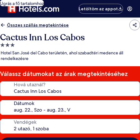
Ugrás a fő tartalomhoz
Letöltöm az appot
Összes szállás megtekintése
Cactus Inn Los Cabos
3.0
csillagos
Hotel San José del Cabo területén, ahol szabadtéri medence áll
szálláshely
rendelkezésre
Válassz dátumokat az árak megtekintéséhez
Hová utaznál?
Dátumok
Vendégek