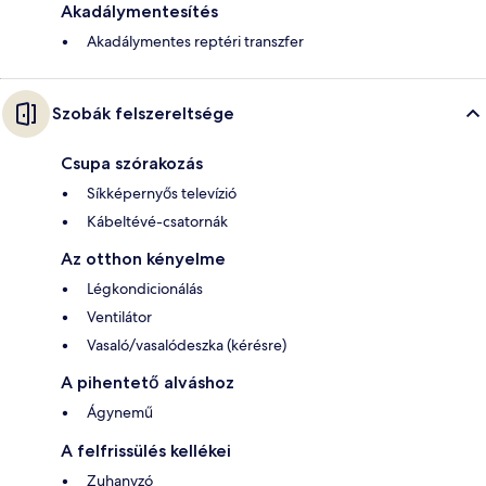
Akadálymentesítés
Akadálymentes reptéri transzfer
Szobák felszereltsége
Csupa szórakozás
Síkképernyős televízió
Kábeltévé-csatornák
Az otthon kényelme
Légkondicionálás
Ventilátor
Vasaló/vasalódeszka (kérésre)
A pihentető alváshoz
Ágynemű
A felfrissülés kellékei
Zuhanyzó