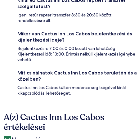
Kínál ez Cactus Inn Los Cabos reptéri transzfer
szolgáltatást?
Igen, retúr reptéri transzfer 8:30 és 20:30 között
rendelkezésre áll.
Mikor van Cactus Inn Los Cabos bejelentkezési és
kijelentkezési ideje?
Bejelentkezésre 7:00 és 0:00 között van lehetőség.
Kijelentkezési idő: 13:00. Érintés nélküli kijelentkezés igénybe
vehető.
Mit csinálhatok Cactus Inn Los Cabos területén és a
közelben?
Cactus Inn Los Cabos kültéri medence segítségével kínál
kikapcsolódási lehetőséget.
A(z) Cactus Inn Los Cabos
Értékelések
értékelései