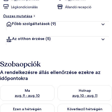
Légkondicionálás
Állandó recepció
Összes mutatása
Főbb szolgáltatások
(9)
Az otthon érzése
(5)
Szobaopciók
A rendelkezésre állás ellenőrzése ezekre az
időpontokra
A ma esti rendelkezésre állás ellenőrzése: aug. 9 - aug. 10
A holnapi rendelkezésre állás e
Ma
Holnap
aug. 9 - aug. 10
aug. 10 - aug. 11
A mostani hétvégi rendelkezésre állás ellenőrzése: aug. 14 - au
A következő hétvégi rendelkezé
Ezen a hétvégén
Következő hétvégén