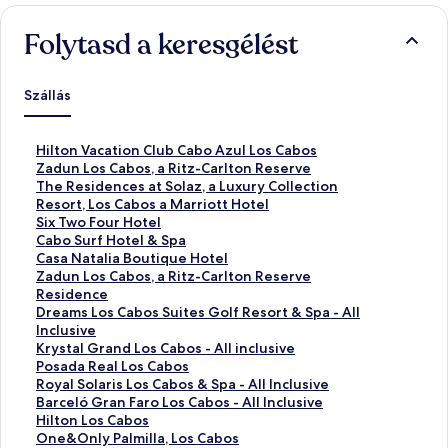
Folytasd a keresgélést
Szállás
S
Hilton Vacation Club Cabo Azul Los Cabos
z
S
Zadun Los Cabos, a Ritz-Carlton Reserve
a
z
S
The Residences at Solaz, a Luxury Collection
b
a
z
Resort, Los Cabos a Marriott Hotel
v
b
a
S
Six Two Four Hotel
á
v
b
z
S
Cabo Surf Hotel & Spa
n
á
v
a
z
S
Casa Natalia Boutique Hotel
y
n
á
b
a
z
S
Zadun Los Cabos, a Ritz-Carlton Reserve
o
y
n
v
b
a
z
Residence
s
o
y
á
v
b
a
S
Dreams Los Cabos Suites Golf Resort & Spa - All
l
s
o
n
á
v
b
z
Inclusive
i
l
s
y
n
á
v
a
S
Krystal Grand Los Cabos - All inclusive
n
i
l
o
y
n
á
b
z
S
Posada Real Los Cabos
k
n
i
s
o
y
n
v
a
z
S
Royal Solaris Los Cabos & Spa - All Inclusive
e
k
n
l
s
o
y
á
b
a
z
S
Barceló Gran Faro Los Cabos - All Inclusive
h
e
k
i
l
s
o
n
v
b
a
z
S
Hilton Los Cabos
h
h
e
n
i
l
s
y
á
v
b
a
z
S
One&Only Palmilla, Los Cabos