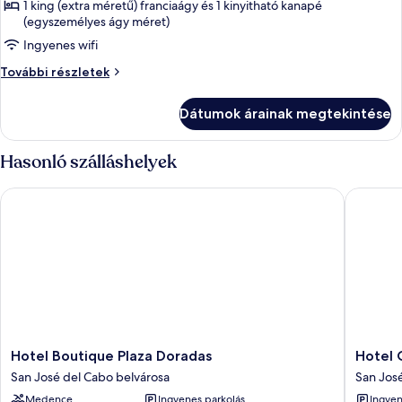
képének
1 king (extra méretű) franciaágy és 1 kinyitható kanapé
(egyszemélyes ágy méret)
megtekintése:
Ingyenes wifi
Superior
szoba
Superior
További részletek
szoba
további
Dátumok árainak megtekintése
részletei
Hasonló szálláshelyek
Hotel Boutique Plaza Doradas
Hotel Col
Hotel
Hotel
Hotel Boutique Plaza Doradas
Hotel C
Boutique
Colli
San José del Cabo belvárosa
San Jos
Plaza
San
Medence
Ingyenes parkolás
Ingyen
Doradas
José