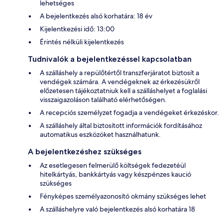
lehetséges
A bejelentkezés alsó korhatára: 18 év
Kijelentkezési idő: 13:00
Érintés nélküli kijelentkezés
Tudnivalók a bejelentkezéssel kapcsolatban
A szálláshely a repülőtértől transzferjáratot biztosít a
vendégek számára. A vendégeknek az érkezésükről
előzetesen tájékoztatniuk kell a szálláshelyet a foglalási
visszaigazoláson található elérhetőségen.
A recepciós személyzet fogadja a vendégeket érkezéskor.
A szálláshely által biztosított információk fordításához
automatikus eszközöket használhatunk.
A bejelentkezéshez szükséges
Az esetlegesen felmerülő költségek fedezetéül
hitelkártyás, bankkártyás vagy készpénzes kaució
szükséges
Fényképes személyazonosító okmány szükséges lehet
A szálláshelyre való bejelentkezés alsó korhatára 18