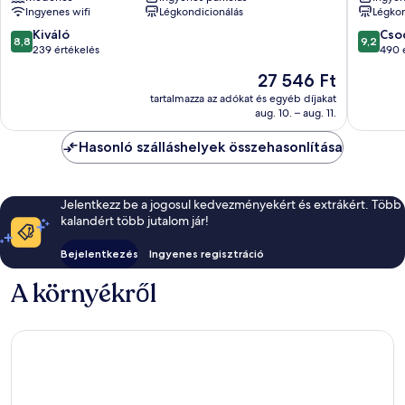
Ingyenes wifi
Légkondicionálás
Légkon
San
del
José
Cabo
8.8
9.2
Kiváló
Cso
8,8
9,2
del
belváro
ennyiből:
ennyiből
239 értékelés
490 
Cabo
10,
10,
Az
27 546 Ft
belvárosa
Kiváló,
Csodálat
ár
239
490
tartalmazza az adókat és egyéb díjakat
27 546 Ft
aug. 10. – aug. 11.
értékelés
értékelé
Hasonló szálláshelyek összehasonlítása
Jelentkezz be a jogosul kedvezményekért és extrákért. Több
kalandért több jutalom jár!
Bejelentkezés
Ingyenes regisztráció
A környékről