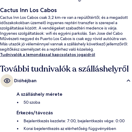
Cactus Inn Los Cabos
Cactus Inn Los Cabos csak 3,2 km-re van a repülőtértől, és a megadott
időszakokokban üzemelő ingyenes reptéri transzfer is szerepel a
szolgáltatásai között. A vendégeket szabadtéri medence is várja.
Ingyenes szolgáltatások: wifi és egyéni parkolás. San Jose del Cabo
Művészeti negyed és Puerto Los Cabos is csak egy rövid autóútra van.
Más utazók jó véleménnyel vannak a szálláshely következő jellemzőiről:
segítőkész személyzet és a reptérhez való közelség.
Tudnivalók a lemondással kapcsolatos jogaidról
További tudnivalók a szálláshelyről
Dióhéjban
A szálláshely mérete
50 szoba
Érkezés/távozás
Bejelentkezés kezdete: 7:00, bejelentkezés vége: 0:00
Korai bejelentkezés az elérhetőség függvényében