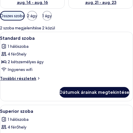
aug. 14 - aug. 16
aug. 21 - aug. 23
Szobákhoz
Összes szoba
2 ágy
1 ágy
rendelkezésre
álló
2 szoba megjelenítése 2 közül
szűrők
A
Egy szállodai szoba két ággyal, mennye
23
Standard szoba
következő
1 hálószoba
szoba
4 férőhely
összes
képének
2 kétszemélyes ágy
megtekintése:
Ingyenes wifi
Standard
Standard
További részletek
szoba
szoba
további
Dátumok árainak megtekintése
részletei
A
Egy hálószoba, amelyben található egy 
19
Superior szoba
következő
1 hálószoba
szoba
4 férőhely
összes