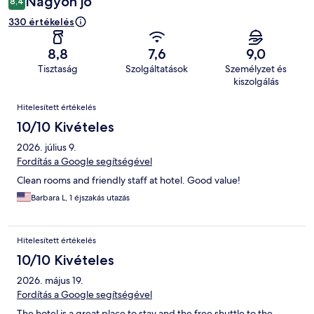
Nagyon jó
8,4
330 értékelés
8,8
7,6
9,0
Tisztaság
Szolgáltatások
Személyzet és
kiszolgálás
Értékelések
Hitelesített értékelés
10/10 Kivételes
2026. július 9.
Fordítás a Google segítségével
Clean rooms and friendly staff at hotel. Good value!
Barbara L, 1 éjszakás utazás
Hitelesített értékelés
10/10 Kivételes
2026. május 19.
Fordítás a Google segítségével
The hotel is a great place to stay and the free shuttle to the