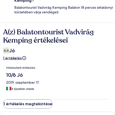
Kemping?
Balatontourist Vadvirág Kemping Balaton 18 perces sétatávnyi
körzetében várja vendégeit.
A(z) Balatontourist Vadvirág
Értékelések
Kemping értékelései
Jó
6,0
1 értékelés
Értékelések
Hitelesített értékelés
10/6 Jó
2019. szeptember 17.
4 éjszakás utazás
1 értékelés megtekintése