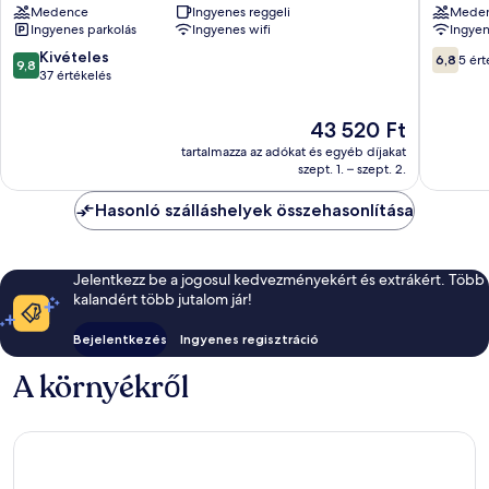
Medence
Ingyenes reggeli
Mede
Room
Balaton
Ingyenes parkolás
Ingyenes wifi
Ingyen
Balatonszemes
9.8
6.8
Kivételes
6,8
5 ért
9,8
ennyiből:
ennyiből
37 értékelés
10,
10,
Kivételes,
5
Az
43 520 Ft
37
értékelé
ár
tartalmazza az adókat és egyéb díjakat
értékelés
43 520 Ft
szept. 1. – szept. 2.
Hasonló szálláshelyek összehasonlítása
Jelentkezz be a jogosul kedvezményekért és extrákért. Több
kalandért több jutalom jár!
Bejelentkezés
Ingyenes regisztráció
A környékről