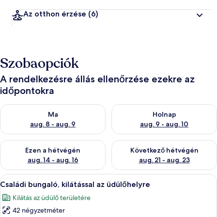
Az otthon érzése
(6)
Szobaopciók
A rendelkezésre állás ellenőrzése ezekre az
időpontokra
A ma esti rendelkezésre állás ellenőrzése: aug. 8 - aug. 9
A holnapi rendelkezésre állás e
Ma
Holnap
aug. 8 - aug. 9
aug. 9 - aug. 10
A mostani hétvégi rendelkezésre állás ellenőrzése: aug. 14 - au
A következő hétvégi rendelkezé
Ezen a hétvégén
Következő hétvégén
aug. 14 - aug. 16
aug. 21 - aug. 23
A
Családi bungaló, kilátással az üdülőh
3
Családi bungaló, kilátással az üdülőhelyre
következő
Kilátás az üdülő területére
szoba
42 négyzetméter
összes