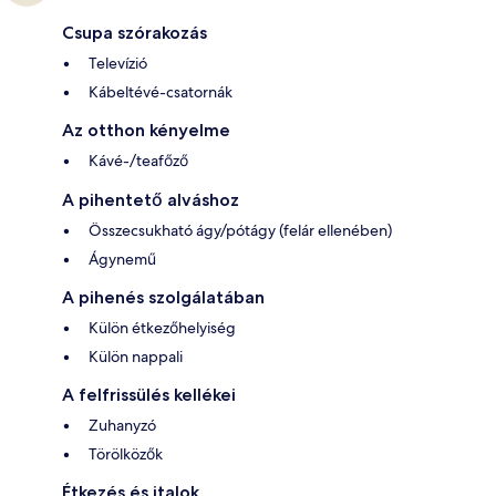
Csupa szórakozás
Televízió
Kábeltévé-csatornák
Az otthon kényelme
Kávé-/teafőző
A pihentető alváshoz
Összecsukható ágy/pótágy (felár ellenében)
Ágynemű
A pihenés szolgálatában
Külön étkezőhelyiség
Külön nappali
A felfrissülés kellékei
Zuhanyzó
Törölközők
Étkezés és italok