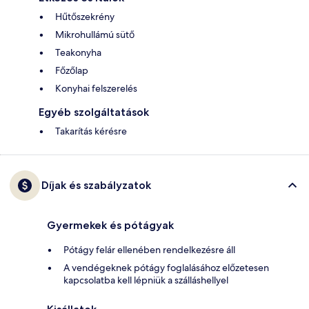
Hűtőszekrény
Mikrohullámú sütő
Teakonyha
Főzőlap
Konyhai felszerelés
Egyéb szolgáltatások
Takarítás kérésre
Díjak és szabályzatok
Gyermekek és pótágyak
Pótágy felár ellenében rendelkezésre áll
A vendégeknek pótágy foglalásához előzetesen
kapcsolatba kell lépniük a szálláshellyel