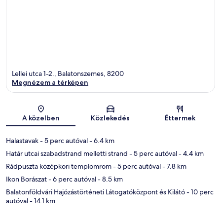
Lellei utca 1-2., Balatonszemes, 8200
Megnézem a térképen
Térkép
A közelben
Közlekedés
Éttermek
Halastavak
- 5 perc autóval
- 6.4 km
Határ utcai szabadstrand melletti strand
- 5 perc autóval
- 4.4 km
Rádpuszta középkori templomrom
- 5 perc autóval
- 7.8 km
Ikon Borászat
- 6 perc autóval
- 8.5 km
Balatonföldvári Hajózástörténeti Látogatóközpont és Kilátó
- 10 perc
autóval
- 14.1 km