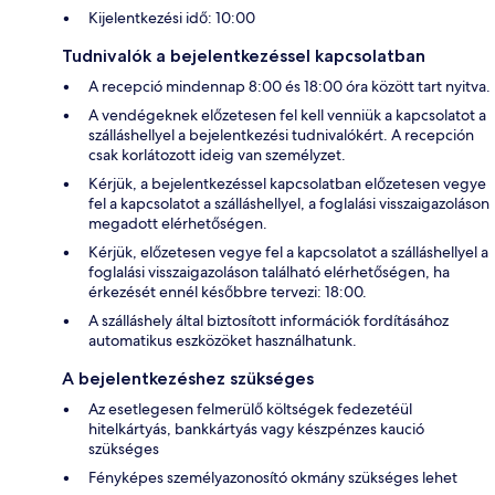
Kijelentkezési idő: 10:00
Tudnivalók a bejelentkezéssel kapcsolatban
A recepció mindennap 8:00 és 18:00 óra között tart nyitva.
A vendégeknek előzetesen fel kell venniük a kapcsolatot a
szálláshellyel a bejelentkezési tudnivalókért. A recepción
csak korlátozott ideig van személyzet.
Kérjük, a bejelentkezéssel kapcsolatban előzetesen vegye
fel a kapcsolatot a szálláshellyel, a foglalási visszaigazoláson
megadott elérhetőségen.
Kérjük, előzetesen vegye fel a kapcsolatot a szálláshellyel a
foglalási visszaigazoláson található elérhetőségen, ha
érkezését ennél későbbre tervezi: 18:00.
A szálláshely által biztosított információk fordításához
automatikus eszközöket használhatunk.
A bejelentkezéshez szükséges
Az esetlegesen felmerülő költségek fedezetéül
hitelkártyás, bankkártyás vagy készpénzes kaució
szükséges
Fényképes személyazonosító okmány szükséges lehet