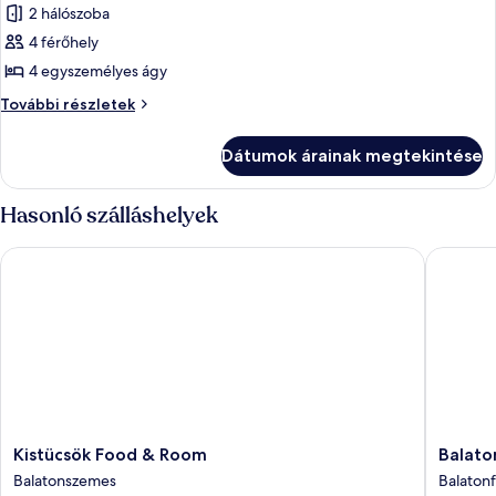
képének
2 hálószoba
megtekintése:
4 férőhely
Családi
4 egyszemélyes ágy
bungaló,
Családi
További részletek
kilátással
bungaló,
az
kilátással
Dátumok árainak megtekintése
az
üdülőhelyre
üdülőhelyre
további
Hasonló szálláshelyek
részletei
Kistücsök Food & Room
Balatont
Kistücsök
Balatont
Kistücsök Food & Room
Balato
Food
Füred
Balatonszemes
Balaton
&
Kempin