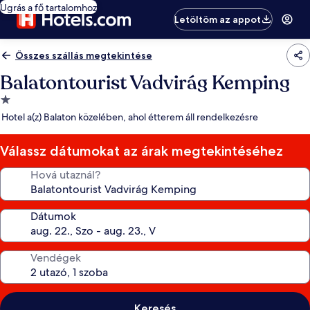
Ugrás a fő tartalomhoz
Letöltöm az appot
Összes szállás megtekintése
Balatontourist Vadvirág Kemping
1.0
csillagos
Hotel a(z) Balaton közelében, ahol étterem áll rendelkezésre
szálláshely
Válassz dátumokat az árak megtekintéséhez
Hová utaznál?
Dátumok
Vendégek
Keresés